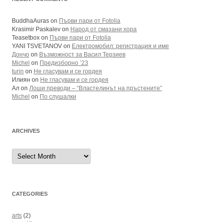
BuddhaAuras
on
Първи пари от Fotolia
Krasimir Paskalev
on
Народ от смазани хора
Teasetbox
on
Първи пари от Fotolia
YANI TSVETANOV
on
Електромобил: регистрация и име
Дончо
on
Възможност за Васил Терзиев
Michel
on
Предизборно ’23
turin
on
Не гласувам и се гордея
Илиян
on
Не гласувам и се гордея
Ал
on
Лоши преводи – “Властелинът на пръстените”
Michel
on
По слушалки
ARCHIVES
Archives
CATEGORIES
arts
(2)