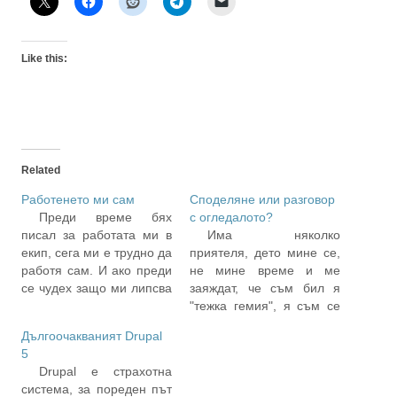
Like this:
Related
Работенето ми сам
Споделяне или разговор
Преди време бях
с огледалото?
писал за работата ми в
Има няколко
екип, сега ми е трудно да
приятеля, дето мине се,
работя сам. И ако преди
не мине време и ме
се чудех защо ми липсва
заяждат, че съм бил я
"екипно усещане" и
"тежка гемия", я съм се
търсех основната
оплаквал много, а пък то
Дългоочакваният Drupal
причина вътре в мен,
толкова много други хора
5
сега ми се струва, че
имали деца и си ги
Drupal е страхотна
причината е просо във
гледали и ходели на
система, за пореден път
факта, че наистина съм
работа и тем подобни.