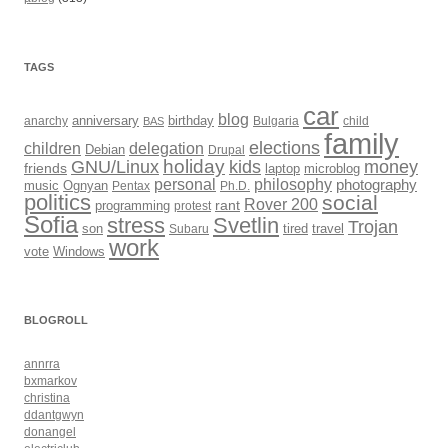
TAGS
car
blog
anarchy
anniversary
birthday
Bulgaria
child
BAS
family
elections
children
delegation
Debian
Drupal
holiday
kids
money
GNU/Linux
friends
laptop
microblog
philosophy
personal
photography
music
Ognyan
Pentax
Ph.D.
politics
social
Rover 200
rant
programming
protest
Sofia
Svetlin
stress
Trojan
son
Subaru
tired
travel
work
Windows
vote
BLOGROLL
annrra
bxmarkov
christina
ddantgwyn
donangel