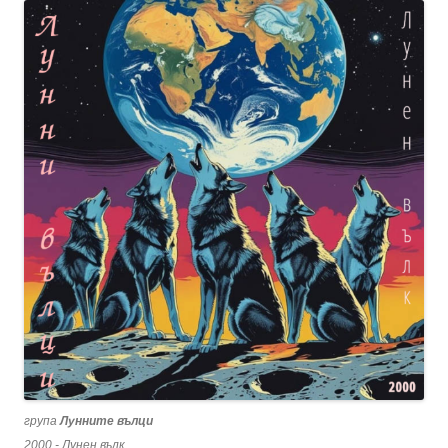
група
Лунните вълци
2000 - Лунен вълк