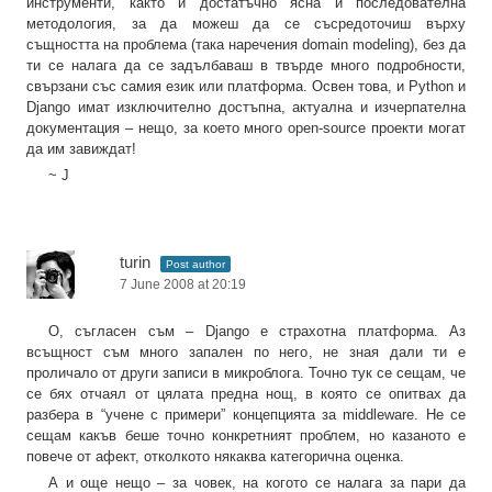
инструменти, както и достатъчно ясна и последователна
методология, за да можеш да се съсредоточиш върху
същността на проблема (така наречения domain modeling), без да
ти се налага да се задълбаваш в твърде много подробности,
свързани със самия език или платформа. Освен това, и Python и
Django имат изключително достъпна, актуална и изчерпателна
документация – нещо, за което много open-source проекти могат
да им завиждат!
~ J
turin
Post author
7 June 2008 at 20:19
О, съгласен съм – Django е страхотна платформа. Аз
всъщност съм много запален по него, не зная дали ти е
проличало от други записи в микроблога. Точно тук се сещам, че
се бях отчаял от цялата предна нощ, в която се опитвах да
разбера в “учене с примери” концепцията за middleware. Не се
сещам какъв беше точно конкретният проблем, но казаното е
повече от афект, отколкото някаква категорична оценка.
А и още нещо – за човек, на когото се налага за пари да