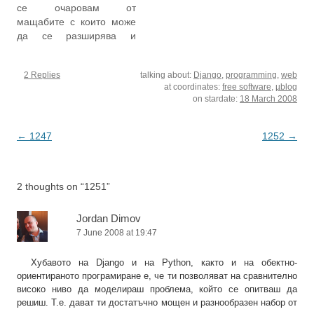
се очаровам от
сам. Говоря за
Нямам нищо против, но
мащабите с които може
професионалното…
честно, избива ми…
да се разширява и
специализира. Още
преди изобщо да
2 Replies
talking about:
Django
,
programming
,
web
помисля да мигрирам
at coordinates:
free software
,
µblog
сайта си от Blosxom на
on stardate:
18 March 2008
Drupal, ми бяха
интересни предимствата
на изцяло свободно
Post
←
1247
1252
→
лицензирания Друпал
navigation
пред популярния все
още тогава Movable
2 thoughts on “
1251
”
Type. Малко след…
Jordan Dimov
7 June 2008 at 19:47
Хубавото на Django и на Python, както и на обектно-
ориентираното програмиране е, че ти позволяват на сравнително
високо ниво да моделираш проблема, който се опитваш да
решиш. Т.е. дават ти достатъчно мощен и разнообразен набор от