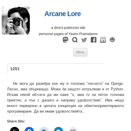
Arcane Lore
a direct publicism site
personal pages of Yasen Pramatarov
Skip
Menu
to
content
1251
Не мога да разебра кое му е толкова “лесното” на Django.
Лесно, ама объркващо. Може би защото изтръпвам и от Python.
Искам някой ей-сега да ми каже “о, ама то на питон толкова
приятно, а пък с джанго е направо удоволствие”. Има нещо
много перверзно в цялата концепция на обектноориентираното
програмиране. Да ви имам удоволствията…
Share this: