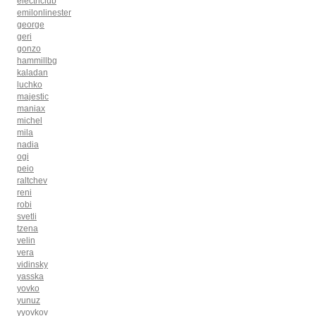
electriclub
emilonlinester
george
geri
gonzo
hammillbg
kaladan
luchko
majestic
maniax
michel
mila
nadia
ogi
peio
raltchev
reni
robi
svetli
tzena
velin
vera
vidinsky
yasska
yovko
yunuz
yyovkov