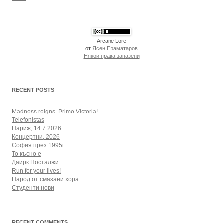
Arcane Lore
от
Ясен Праматаров
Някои права запазени
RECENT POSTS
Madness reigns. Primo Victoria!
Telefonistas
Париж, 14.7.2026
Концертни, 2026
София през 1995г.
То късно е
Даирк Носталжи
Run for your lives!
Народ от смазани хора
Студенти нови
RECENT COMMENTS