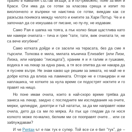
празно в намален състав вкъщи, а и по-тревожно, поне за мен и
Краси. Оги има да се готви за класова среща и изпит по
виолончело и въпреки че наистина се готви, виждам как се
разкъсва понякога между челото и книгите за Хари Потър. Че и е
започнал да се изкушава от писане, но пу-пу, не издавам.
Само Рая е шапка на тояга, а пък колко беше щастлива като
ми намери очилата – тича и грее “тати, тати, виж очилата ти, не
са вече изгубени”.
Само котката дойде и се засели на терасата, без да сме я
търсили. Толкова е мила, милата мъничка Елизабет (или Лизи,
Лизка, или направо “лисицата”), храним я и я галим и гушкаме,
водиха я на лекар за една рана, а тя все опитва да ни накара да
я пуснем вътре. Не знам какво ще решим за зимата, но май не е
добре котка да влиза на ламината. Отгоре не е гланциран и ни
наплашиха, че котките за нула време си подострят ноктите и го
правят на нищо.
Но поне имам очила, които в най-скоро време трябва да
занеса на лекар, заедно с последните ми изследвания на очите,
мерки, цилиндри, диоптри и тъй нататък, за да ми направят нови
очила, дето да са ми по мярка. Аз пък ще гледам да ги нося
колкото може по-малко, белким ми се пооправят очите… или се
заблуждавам?
И че
Pentax
-ът е пак тук е супер. Той все си е бил “тук”, де –