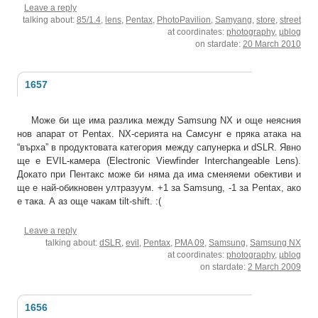
Leave a reply
talking about:
85/1.4
,
lens
,
Pentax
,
PhotoPavilion
,
Samyang
,
store
,
street
at coordinates:
photography
,
µblog
on stardate:
20 March 2010
1657
Може би ще има разлика между Samsung NX и още неясния
нов апарат от Pentax. NX-серията на Самсунг е пряка атака на
“върха” в продуктовата категория между сапунерка и dSLR. Явно
ще е EVIL-камера (Electronic Viewfinder Interchangeable Lens).
Докато при Пентакс може би няма да има сменяеми обективи и
ще е най-обикновен ултразуум. +1 за Samsung, -1 за Pentax, ако
е така. А аз още чакам tilt-shift. :(
Leave a reply
talking about:
dSLR
,
evil
,
Pentax
,
PMA 09
,
Samsung
,
Samsung NX
at coordinates:
photography
,
µblog
on stardate:
2 March 2009
1656