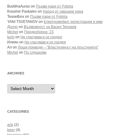
BuddhaAuras
on
Първи пари от Fotolia
Krasimir Paskalev
on
Народ от смазани хора
Teasetbox
on
Първи пари от Fotolia
YANI TSVETANOV
on
Електромобил: регистрация и име
Дончо
on
Възможност за Васил Терзиев
Michel
on
Предизборно ’23
turin
on
Не гласувам и се гордея
Илиян
on
Не гласувам и се гордея
Ал
on
Лоши преводи – “Властелинът на пръстените”
Michel
on
По слушалки
ARCHIVES
Archives
CATEGORIES
arts
(2)
beer
(4)