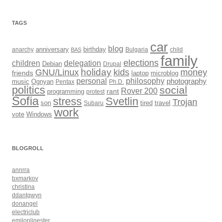
TAGS
car
blog
anarchy
anniversary
birthday
Bulgaria
child
BAS
family
elections
children
delegation
Debian
Drupal
holiday
kids
money
GNU/Linux
friends
laptop
microblog
philosophy
personal
photography
music
Ognyan
Pentax
Ph.D.
politics
social
Rover 200
rant
programming
protest
Sofia
Svetlin
stress
Trojan
son
Subaru
tired
travel
work
Windows
vote
BLOGROLL
annrra
bxmarkov
christina
ddantgwyn
donangel
electriclub
emilonlinester