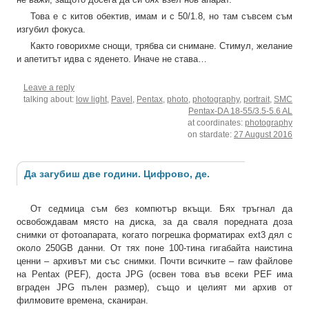
Това е с китов обектив, имам и с 50/1.8, но там съвсем съм
изгубил фокуса.
Както говорихме снощи, трябва си снимане. Стимул, желание
и апетитът идва с яденето. Иначе не става…
Leave a reply
talking about:
low light
,
Pavel
,
Pentax
,
photo
,
photography
,
portrait
,
SMC
Pentax-DA 18-55/3.5-5.6 AL
at coordinates:
photography
on stardate:
27 August 2016
Да загубиш две години. Цифрово, де.
От седмица съм без компютър вкъщи. Бях тръгнал да
освобождавам място на диска, за да сваля поредната доза
снимки от фотоапарата, когато погрешка форматирах ext3 дял с
около 250GB данни. От тях поне 100-тина гигабайта наистина
ценни – архивът ми със снимки. Почти всичките – raw файлове
на Pentax (PEF), доста JPG (освен това във всеки PEF има
вграден JPG пълен размер), също и целият ми архив от
филмовите времена, сканиран.