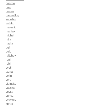
george
geri
gonzo
hammillbg
kaladan
luchko
majestic
maniax
michel
mila
nadia
ogi
peio
raltchev
reni
robi
svetli
tzena
velin
vera
vidinsky
yasska
yovko
yunuz
yyovkov
zbrox