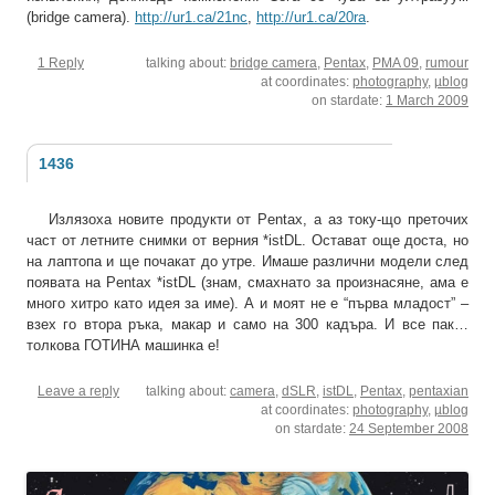
(bridge camera).
http://ur1.ca/21nc
,
http://ur1.ca/20ra
.
1 Reply
talking about:
bridge camera
,
Pentax
,
PMA 09
,
rumour
at coordinates:
photography
,
µblog
on stardate:
1 March 2009
1436
Излязоха новите продукти от Pentax, а аз току-що преточих
част от летните снимки от верния *istDL. Остават още доста, но
на лаптопа и ще почакат до утре. Имаше различни модели след
появата на Pentax *istDL (знам, смахнато за произнасяне, ама е
много хитро като идея за име). А и моят не е “първа младост” –
взех го втора ръка, макар и само на 300 кадъра. И все пак…
толкова ГОТИНА машинка е!
Leave a reply
talking about:
camera
,
dSLR
,
istDL
,
Pentax
,
pentaxian
at coordinates:
photography
,
µblog
on stardate:
24 September 2008