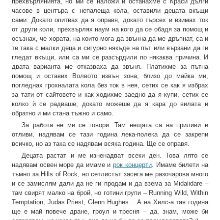
прехвърлянията, но ми се наложи и останахме с Краси дълги
часове в центъра с непалеща кола, оставили децата вкъщи
сами. Докато опитвах да я оправя, докато търсех и взимах ток
от други коли, прехвърлях наум на кого да се обадя за помощ и
осъзнах, че хората, на които мога да звънна да ме дръпнат, са и
те така с малки деца и сигурно някъде на път или вързани да ги
гледат вкъщи, или са ми се разсърдили по някаква причина. И
двата варианта ме отказваха да звъня. Платихме за пътна
помощ и оставих Волвото извън зона, близо до майка ми,
погледнах грохналата кола без ток в нея, сетих се как я избрах
за тати от сайтовете и как ходихме заедно да я купи, сетих се
колко ѝ се радваше, докато можеше да я кара до вилата и
обратно и ми стана тъжно и само.
За работа не ми се говори. Там нещата са на приливи и
отливи, надявам се тази година лека-полека да се закрепи
всичко, но аз така се надявам всяка година. Ще се оправя.
Децата растат и ме изненадват всеки ден. Това лято се
надявам освен море да имаме и
рок концерти
. Имаме билети на
тъмно за Hills of Rock, но сетлистът засега ме разочарова много
и се замислям дали да не ги продам и да взема за Midalidare –
там свирят малко на брой, но готини групи – Running Wild, Within
Temptation, Judas Priest, Glenn Hughes… А на Хилс-а тая година
ще е май повече дране, гроул и тресня – да, знам, може би