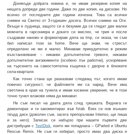
Донякъде добрата новина е, че имам резервни копия на
нещата допреди две години. Даже по две копия, на дискове. Но
всичко от последните две години изчезна. Това са всички
снимки на Светко от 3-годишен досега. Всички снимки на Оги.
Вкъщи е лудница, защото си е безумие да се гледат две малки
момчета в гарсониера и докато си мислех, че трия и после
създавам наново и форматирам дяла за tmp, се оказа, че съм
бил написал този за home. Вече ще знам, че стресът
определено не ми е малко. Минавам принудително в режим
възстановяване – никакви допълнителни тревоги, никакви
допълнителни ангажименти (особено пък работни), ускоряване
на търсенето на самостоятелна къщичка с дворче в близките
села-квартали.
Как точно стана ще разказвам следващ път, когато имам
повечко сигурност, че файловете ми са наред. Вече има
светлина в края на тунела и имам косвени уверения, че в този
точно тунел влакове няма да минават.
Не съм писал на двата дяла след грешката. Веднага ги
демонтирах и ги закоментирах във fstab. Взех си нов външен
твърд диск (доволен съм, засега препоръчвам Intenso, ще пиша
и за него). Записах си набързо при нашите първите две
дистрибуции с
TestDisk
, които ми попаднаха – GParted и Ubuntu
Rescue Remix. Не съм ги избирал, просто имах два диска и