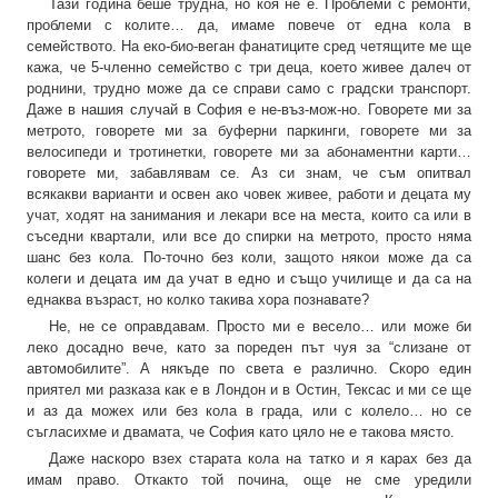
Тази година беше трудна, но коя не е. Проблеми с ремонти,
проблеми с колите… да, имаме повече от една кола в
семейството. На еко-био-веган фанатиците сред четящите ме ще
кажа, че 5-членно семейство с три деца, което живее далеч от
роднини, трудно може да се справи само с градски транспорт.
Даже в нашия случай в София е не-въз-мож-но. Говорете ми за
метрото, говорете ми за буферни паркинги, говорете ми за
велосипеди и тротинетки, говорете ми за абонаментни карти…
говорете ми, забавлявам се. Аз си знам, че съм опитвал
всякакви варианти и освен ако човек живее, работи и децата му
учат, ходят на занимания и лекари все на места, които са или в
съседни квартали, или все до спирки на метрото, просто няма
шанс без кола. По-точно без коли, защото някои може да са
колеги и децата им да учат в едно и също училище и да са на
еднаква възраст, но колко такива хора познавате?
Не, не се оправдавам. Просто ми е весело… или може би
леко досадно вече, като за пореден път чуя за “слизане от
автомобилите”. А някъде по света е различно. Скоро един
приятел ми разказа как е в Лондон и в Остин, Тексас и ми се ще
и аз да можех или без кола в града, или с колело… но се
съгласихме и двамата, че София като цяло не е такова място.
Даже наскоро взех старата кола на татко и я карах без да
имам право. Откакто той почина, още не сме уредили