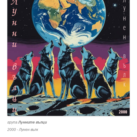
група
Лунните вълци
2000 - Лунен вълк