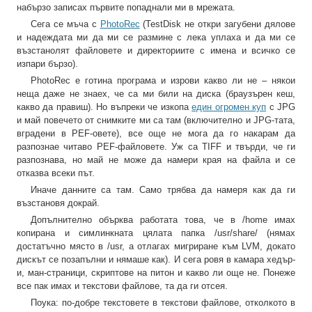
набързо записах първите попаднали ми в мрежата.
Сега се мъча с
PhotoRec
(ТеstDisk не откри загубени дялове
и надеждата ми да ми се размине с лека уплаха и да ми се
възстанолят файловете и директориите с имена и всичко се
изпари бързо).
PhotoRec е готина програма и изрови какво ли не – някои
неща даже не знаех, че са ми били на диска (браузърен кеш,
какво да правиш). Но въпреки че изкопа
един огромен куп
с JPG
и май повечето от снимките ми са там (включително и JPG-тата,
вградени в PEF-овете), все още не мога да го накарам да
разпознае читаво PEF-файловете. Уж са TIFF и твърди, че ги
разпознава, но май не може да намери края на файла и се
отказва всеки път.
Иначе данните са там. Само трябва да намеря как да ги
възстановя докрай.
Допълнително обърква работата това, че в /home имах
копирана и симлинкната цялата папка /usr/share/ (нямах
достатъчно място в /usr, а отлагах мигриране към LVM, докато
дискът се позапълни и нямаше как). И сега ровя в камара хедър-
и, ман-страници, скриптове на питон и какво ли още не. Понеже
все пак имах и текстови файлове, та да ги отсея.
Поука: по-добре текстовете в текстови файлове, отколкото в