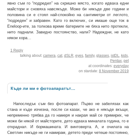
явно съм го “подредил” на скришно място, когато идваха едни
майстори и сновяха навсякъде. Може би някъде две години и
половина си е стоял най-спокойно на сантиметри от леглото,
“подреден” и забравен. Като го включих, си имаше още ток в
Eneloop-ите, за толкова време батериите не бяха нито протекли,
нито паднали. Завидно постоянство, нали? Надеждни, не като
някои хора…
1 Reply
talking about:
camera
,
cat
,
dSLR
,
eyes
,
family
,
glasses
,
istDL
,
kids
,
Pentax
,
pet
at coordinates:
everyday
on stardate:
8 November 2019
Къде ли ми е фотоапаратът…
Напоследък съм без фотоапарат. Първо не забелязах как
стана и къде изчезна, после си казах, че ако е някъде вкъщи,
непременно трябва да го намеря и накрая май се примирих, че
може би някой от майсторите, дето идваха миналата година, го е
откраднал. И бормашината. И винтоверта. А, и очилата на
Светлин никъде не ги намирам, детето преди четеше постоянно,