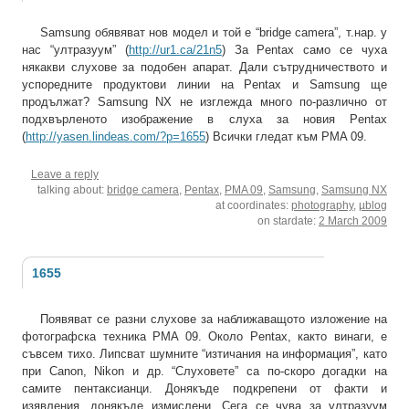
Samsung обявяват нов модел и той е “bridge camera”, т.нар. у
нас “ултразуум” (
http://ur1.ca/21n5
) За Pentax само се чуха
някакви слухове за подобен апарат. Дали сътрудничеството и
успоредните продуктови линии на Pentax и Samsung ще
продължат? Samsung NX не изглежда много по-различно от
подхвърленото изображение в слуха за новия Pentax
(
http://yasen.lindeas.com/?p=1655
) Всички гледат към PMA 09.
Leave a reply
talking about:
bridge camera
,
Pentax
,
PMA 09
,
Samsung
,
Samsung NX
at coordinates:
photography
,
µblog
on stardate:
2 March 2009
1655
Появяват се разни слухове за наближаващото изложение на
фотографска техника PMA 09. Около Pentax, както винаги, е
съвсем тихо. Липсват шумните “изтичания на информация”, като
при Canon, Nikon и др. “Слуховете” са по-скоро догадки на
самите пентаксианци. Донякъде подкрепени от факти и
изявления, донякъде измислени. Сега се чува за ултразуум