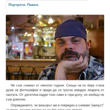
Портрети. Павел.
Не съм снимал от няколко години. Снощи на по бира стана
дума за фотография и преди да си тръгна извадих апарата от
чантата. От десетина кадри този само е горе-долу, но изобщо не
съм доволен.
Оправданието, че визьорът ми е повреден и снимам “наизуст”
не важи, защото досега да си бях взел нов апарат.