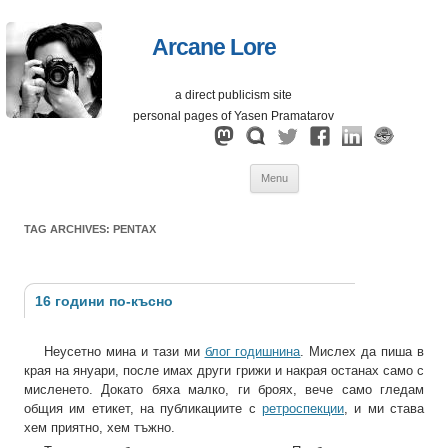
Arcane Lore
a direct publicism site
personal pages of Yasen Pramatarov
Skip
Menu
to
content
TAG ARCHIVES:
PENTAX
16 години по-късно
Неусетно мина и тази ми
блог годишнина
. Мислех да пиша в
края на януари, после имах други грижи и накрая останах само с
мисленето. Докато бяха малко, ги броях, вече само гледам
общия им етикет, на публикациите с
ретроспекции
, и ми става
хем приятно, хем тъжно.