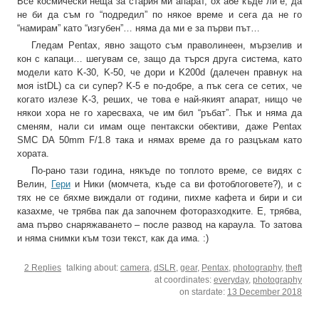
Все космически неща за стария ми апарат, ох абе къде ли е, да
не би да съм го “подредил” по някое време и сега да не го
“намирам” като “изгубен”… няма да ми е за първи път…
Гледам Pentax, явно защото съм праволинеен, мързелив и
кон с капаци… шегувам се, защо да търся друга система, като
модели като K-30, K-50, че дори и K200d (далечен правнук на
моя istDL) са си супер? K-5 е по-добре, а пък сега се сетих, че
когато излезе K-3, реших, че това е най-якият апарат, нищо че
някои хора не го харесваха, че им бил “ръбат”. Пък и няма да
сменям, нали си имам още пентакски обективи, даже Pentax
SMC DA 50mm F/1.8 така и нямах време да го разцъкам като
хората.
По-рано тази година, някъде по топлото време, се видях с
Велин,
Гери
и Ники (момчета, къде са ви фотоблоговете?), и с
тях не се бяхме виждали от години, пихме кафета и бири и си
казахме, че трябва пак да започнем фоторазходките. Е, трябва,
ама първо снаряжаването – после развод на караула. То затова
и няма снимки към този текст, как да има. :)
2 Replies
talking about:
camera
,
dSLR
,
gear
,
Pentax
,
photography
,
theft
at coordinates:
everyday
,
photography
on stardate:
13 December 2018