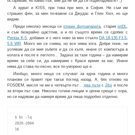
остарявам, но какво пък, вие да не би да се подмладявате? ;)
А идват и KISS, при това при мен, в София. Не съм им
страшен фен, за мен по-важни са Джудас и Глен Хюз, но ще
видим.
Преди няколко месеца си
открих фотоапарата
, стария
istDL
,
и съм безкрайно щастлив, а и по същото време се сдобих с
Pentax K-5
, добавих и с него ново за мен стъкло
DA 18-135 F3.5-
5.6 WR
. Много ми се снима, но все няма кога. Добре поне, че
успявам да си мия зъбите и да се къпя, иначе от компютъра в
колата и после в леглото… Задача за тази година – да намирам
време за себе си, да намираме с Краси време за нас. Иначе
няма да става по-лесно, все по-уморено ще е.
Изобщо, много неща се случват за една година и много
планове се правят при такъв поглед назад. А, бях отново на
FOSDEM, мисля че ми е четвърти път…
два пъти
с
Jitsi
и после
за втори път сам. Няколко готини лекции и ценни срещи с хора,
но се надявам да намеря време да пиша подробно отделно.
$ bc -lq

2020-2004

16