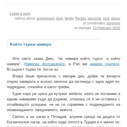
Leave a reply
talking about:
anniversary
,
blog
,
family
,
Pentax
,
personal
,
rock
,
stress
at coordinates:
blogging
on stardate:
13 February 2020
Който търси намира
Или както казва Дикс, “не намира който търси, а който
намери”.
Намерих фотоапарата
, а Рая ми
намери очилата
.
Всъщност първо тя, после аз.
Вчера беше пренаситен с емоции ден, добре че вечерта
открих камерата и всичко започна да изглежда с една идея по-
подредено, спокойно и както трябва.
Едни хора уж щяха да купуват мебели, които не ползваме и
едвам намираме къде да държим, отказаха се и ни оставиха с
отчайващото усещане, че не се справяме с подреждането на
обзавеждането, ежедневието, живота…
Светко е на лагер в Пловдив, алумни среща на децата от
Космическия лагер, на който ходи лятото в Турция и е малко по-