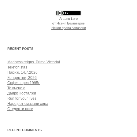
Arcane Lore
от
Ясен Праматаров
Някои права запазени
RECENT POSTS
Madness reigns. Primo Victoria!
Telefonistas
Париж, 14.7.2026
Концертни, 2026
София през 1995г.
То късно е
Даирк Носталжи
Run for your lives!
Народ от смазани хора
Студенти нови
RECENT COMMENTS