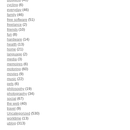
blogging
(41)
cycling
(6)
everyday
(46)
family
(46)
free software
(51)
freelance
(2)
friends
(10)
fun
(8)
hardware
(14)
health
(13)
home
(21)
language
(2)
media
(3)
memoires
(6)
motoring
(60)
movies
(9)
music
(22)
pets
(6)
philosophy
(19)
photography
(34)
social
(67)
the web
(40)
travel
(9)
Uncategorized
(530)
worktime
(13)
µblog
(313)