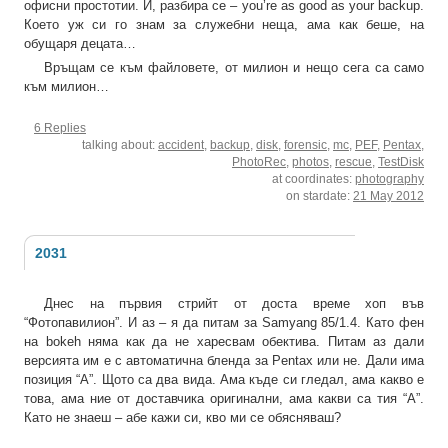
офисни простотии. И, разбира се – you’re as good as your backup.
Което уж си го знам за служебни неща, ама как беше, на
обущаря децата…
Връщам се към файловете, от милион и нещо сега са само
към милион…
6 Replies
talking about:
accident
,
backup
,
disk
,
forensic
,
mc
,
PEF
,
Pentax
,
PhotoRec
,
photos
,
rescue
,
TestDisk
at coordinates:
photography
on stardate:
21 May 2012
2031
Днес на първия стрийт от доста време хоп във
“Фотопавилион”. И аз – я да питам за Samyang 85/1.4. Като фен
на bokeh няма как да не харесвам обектива. Питам аз дали
версията им е с автоматична бленда за Pentax или не. Дали има
позиция “A”. Щото са два вида. Ама къде си гледал, ама какво е
това, ама ние от доставчика оригинални, ама какви са тия “А”.
Като не знаеш – абе кажи си, кво ми се обясняваш?