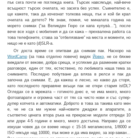
пък сега почти не поглежда книга. Търсих навсякъде, най-вече
всъщност търсих очилата, но засега без успех. Съмнително е,
ще кажете, така да изчезнат толкова неща, пък и кой би крал
очилата на детето? Не знам, помня, че миналата година на
морето снимах (“за Великден Гюро си капа купува̀…”), после
вече все ходя с мобилния и да си кажа – прехвалена работа са
това телефоните, става за “отбелязване” на места и моменти, но
нищо не е като (d)SLR-а.
От доста време се опитвам да снимам пак. Наскоро на
WordCamp
(за това отделно повече) видях
Йовко
, не се бяхме
виждали от векове, добра среща, и успяхме да разменим кратки
разговори, един от тях, естествено, по любимата наша тема за
снимането. Последно побутване да вляза в релси и пак да
започна да снимам. Е, да кажеш е лесно, но какво да сторя,
като последното преравяне вкъщи пак не откри стария istDL?
Огледах се в мрежата – готиното днес е, че има много, много
фотоапарати и огромна част от тях са чисто нови и със супер-
дупер копчета и автоматики. Доброто в това за такива като мен
е, че не са ми нужни най-новите джаджи в апаратите, а
съответно цената втора ръка на прекрасни модели отпреди 10
или дори 4-5 години е много, много достъпна. Направо да се
изкуши човек да си вземе нещо с 15-16 мегапиксела, 1/8000 и
ISO някъде над 10000, пък може и да има видео, за зор-заман…