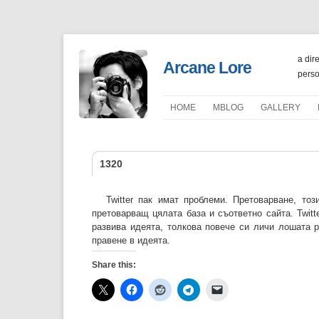
a dir
Arcane Lore
perso
HOME
ΜBLOG
GALLERY
PORTFOLIO
1320
Twitter пак имат проблеми. Претоварване, то
претоварващ цялата база и съответно сайта. Twitt
развива идеята, толкова повече си личи лошата 
правене в идеята.
Share this: