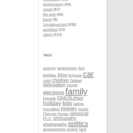
photography
(34)
social
(67)
the web
(40)
travel
(9)
Uncategorized
(530)
worktime
(13)
µblog
(313)
TAGS
anarchy
anniversary
BAS
car
blog
birthday
Bulgaria
children
Debian
child
delegation
Drupal
family
elections
GNU/Linux
friends
holiday
kids
laptop
money
microblog
music
personal
Ognyan
Pentax
philosophy
Ph.D.
politics
photography
rant
programming
protest