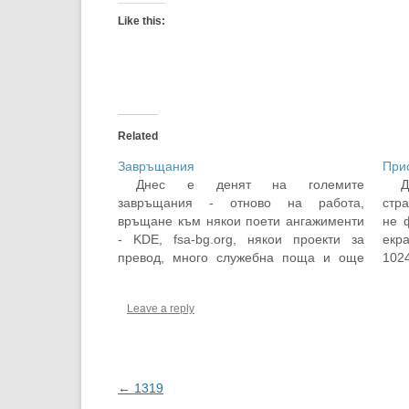
Like this:
Related
Завръщания
При
Днес е денят на големите
завръщания - отново на работа,
стр
връщане към някои поети ангажименти
не 
- KDE, fsa-bg.org, някои проекти за
екр
превод, много служебна поща и още
102
много повече поща от листите на
се п
Debian. Малко по-малко поща от fsa-
раз
Leave a reply
bg.org, но пък май съм нарочен за
оти
лектор на OpenFest тази година.…
съд
Post
←
1319