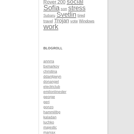
social
Rover 200
Sofia
stress
son
Svetlin
Subaru
tired
Trojan
Windows
travel
vote
work
BLOGROLL
annrra
bxmarkov
christina
ddantgwyn
donangel
electriclub
emilonlinester
george
geri
gonzo
hammillbg
kaladan
luchko
majestic
maniax