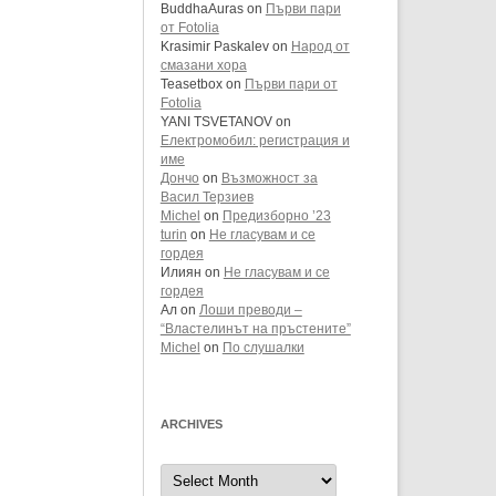
BuddhaAuras
on
Първи пари
от Fotolia
Krasimir Paskalev
on
Народ от
смазани хора
Teasetbox
on
Първи пари от
Fotolia
YANI TSVETANOV
on
Електромобил: регистрация и
име
Дончо
on
Възможност за
Васил Терзиев
Michel
on
Предизборно ’23
turin
on
Не гласувам и се
гордея
Илиян
on
Не гласувам и се
гордея
Ал
on
Лоши преводи –
“Властелинът на пръстените”
Michel
on
По слушалки
ARCHIVES
Archives