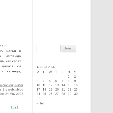
 са?
Search
но нагъл в
for:
а изглежда
ям как стоят
 цялата си
August 2026
си наглеци,
M
T
W
T
F
S
S
нат с ИТ и
1
2
колко години
3
4
5
6
7
8
9
microblog
,
Twitter
10
11
12
13
14
15
16
о се чудите
es:
the web
,
µblog
17
18
19
20
21
22
23
ate:
24 May 2008
24
25
26
27
28
29
30
31
« Jul
1321
→