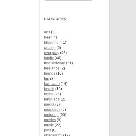
CATEGORIES
arts
(2)
beer
(4)
blogging
(41)
cycling
(6)
everyday
(46)
family
(46)
free software
(51)
freelance
(2)
friends
(10)
fun
(8)
hardware
(14)
health
(13)
home
(21)
language
(2)
media
(3)
memoires
(6)
motoring
(60)
movies
(9)
music
(22)
pets
(6)
philosophy
(19)