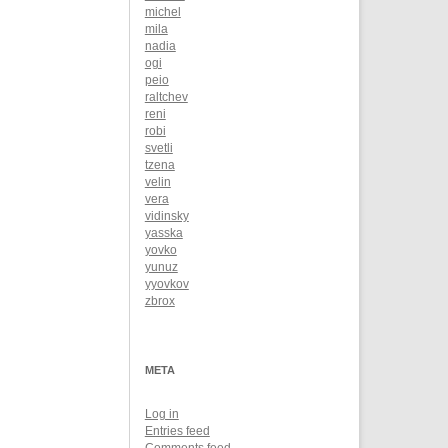
michel
mila
nadia
ogi
peio
raltchev
reni
robi
svetli
tzena
velin
vera
vidinsky
yasska
yovko
yunuz
yyovkov
zbrox
META
Log in
Entries feed