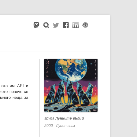
еното им API и
лкото повече се
 много неща за
група
Лунните вълци
2000 - Лунен вълк