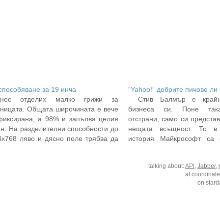
способяване за 19 инча
“Yahoo!” добрите пичове ли
Днес отделих малко грижи за
Стив Балмър е край
аницата. Общата широчината е вече
бизнеса си. Поне так
фиксирана, а 98% и запълва целия
отстрани, само си представ
ан. На разделителни способности до
нещата всъщност. То в
4х768 ляво и дясно поле трябва да
история Майкрософт са 
оказват едно до друго, при по-малки
само който не е запоз
мери на екрана вече дясното поле
Интернет отпреди поне ня
talking about:
API
,
Jabber
,
ва долу след лявото. Лявото,
може да не знае това. Ак
at coordinat
ържанието, е почти…
защо…
on stard