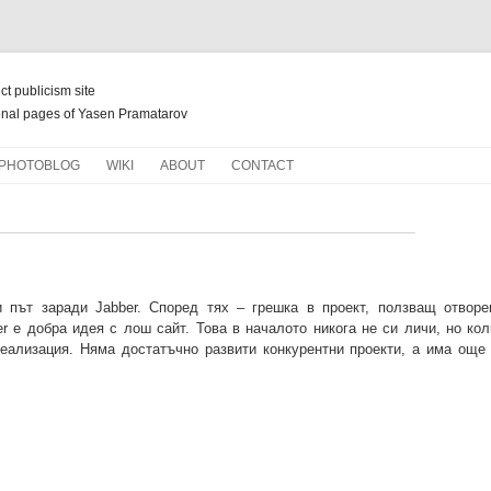
ect publicism site
nal pages of Yasen Pramatarov
Skip
PHOTOBLOG
WIKI
ABOUT
CONTACT
to
content
НОВ ЖИВОТ ЗА СТАРИ КНИГИ
зи път заради Jabber. Според тях – грешка в проект, ползващ отвор
er е добра идея с лош сайт. Това в началото никога не си личи, но ко
реализация. Няма достатъчно развити конкурентни проекти, а има още