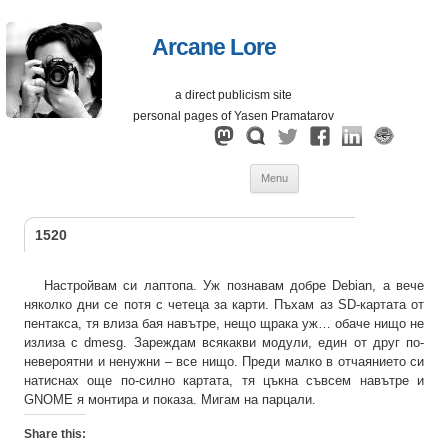
Arcane Lore
a direct publicism site
personal pages of Yasen Pramatarov
Skip
Menu
to
content
1520
Настройвам си лаптопа. Уж познавам добре Debian, а вече
няколко дни се потя с четеца за карти. Пъхам аз SD-картата от
пентакса, тя влиза бая навътре, нещо щрака уж… обаче нищо не
излиза с dmesg. Зареждам всякакви модули, един от друг по-
невероятни и ненужни – все нищо. Преди малко в отчаянието си
натиснах още по-силно картата, тя цъкна съвсем навътре и
GNOME я монтира и показа. Мигам на парцали.
Share this: