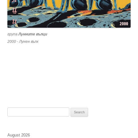
група
Лунните вълци
2000 - Лунен вълк
Search
for:
August 2026