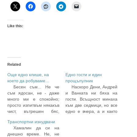
Like this:
Related
Още едно клише, на
Едно гости и един
което да робуваме…
прощъпулник
Бесен съм... Не че
Наскоро Дени, Андрей
съм ядосан, не - даже
и Ванката ни бяха на
много ми е спокойно;
гости. Всъщност минаха
просто изпитвъм някакъв
към две седмици, но все
чист, вътрешен бяс,
едно е вчера, а и както
недоволство от
биха казали с усмивка на
Транспортни изнудвачи
вселената и нейното
уста някои други колеги
Хамалин да си на
"42". И в същото време
от следването, "какво са
днешно време. Не, не
не ми пука, защото "така
две седмици на фона на