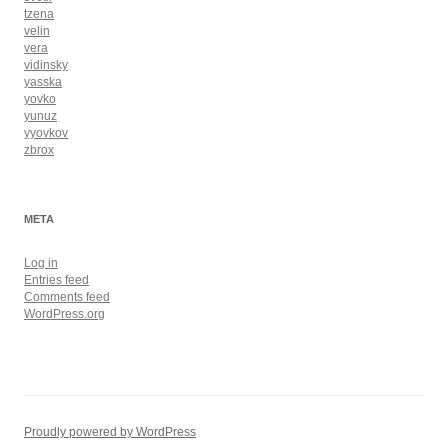
tzena
velin
vera
vidinsky
yasska
yovko
yunuz
yyovkov
zbrox
META
Log in
Entries feed
Comments feed
WordPress.org
Proudly powered by WordPress