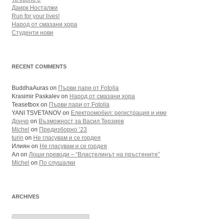
Даирк Носталжи
Run for your lives!
Народ от смазани хора
Студенти нови
RECENT COMMENTS
BuddhaAuras
on
Първи пари от Fotolia
Krasimir Paskalev
on
Народ от смазани хора
Teasetbox
on
Първи пари от Fotolia
YANI TSVETANOV
on
Електромобил: регистрация и име
Дончо
on
Възможност за Васил Терзиев
Michel
on
Предизборно ’23
turin
on
Не гласувам и се гордея
Илиян
on
Не гласувам и се гордея
Ал
on
Лоши преводи – “Властелинът на пръстените”
Michel
on
По слушалки
ARCHIVES
Archives