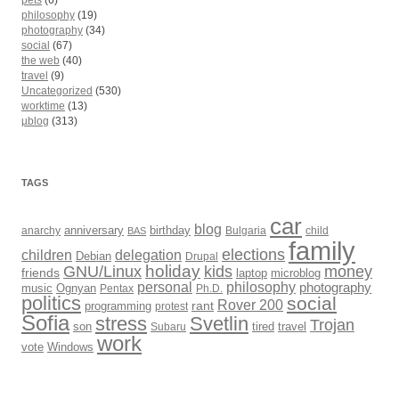
pets
(6)
philosophy
(19)
photography
(34)
social
(67)
the web
(40)
travel
(9)
Uncategorized
(530)
worktime
(13)
µblog
(313)
TAGS
car
blog
anarchy
anniversary
birthday
Bulgaria
child
BAS
family
elections
children
delegation
Debian
Drupal
holiday
kids
money
GNU/Linux
friends
laptop
microblog
philosophy
personal
photography
music
Ognyan
Pentax
Ph.D.
politics
social
Rover 200
rant
programming
protest
Sofia
Svetlin
stress
Trojan
son
Subaru
tired
travel
work
Windows
vote