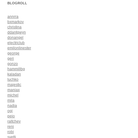
BLOGROLL
annrra
bxmarkov
christina
ddantgwyn
donangel
electriclub
emilonlinester
george
geri
gonzo
hammillbg
kaladan
luchko
majestic
maniax
michel
mila
nadia
ogi
peio
raltchev
reni
robi
svetli