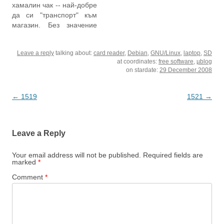
хамалин чак -- най-добре
стоят нещата"... Явно
вечността". :) От
да си "транспорт" към
банките диктуват
седмица-две се бяхме
магазин. Без значение
статуквото. Ако някой
уговаряли — ние, за…
какъв магазин, само ако
продава развалени яйца,
може да има тежички или
жив ще го одерат (в…
Leave a reply
talking about:
card reader
,
Debian
,
GNU/Linux
,
laptop
,
SD
обемисти неща -- всичко
at coordinates:
free software
,
µblog
от климатици до
on stardate:
29 December 2008
хладилници и гардероби,
нови или на старо.
Таксиджия да си е по-
Post
←
1519
1521
→
досадна и по-зле
navigation
платена…
Leave a Reply
Your email address will not be published.
Required fields are
marked
*
Comment
*