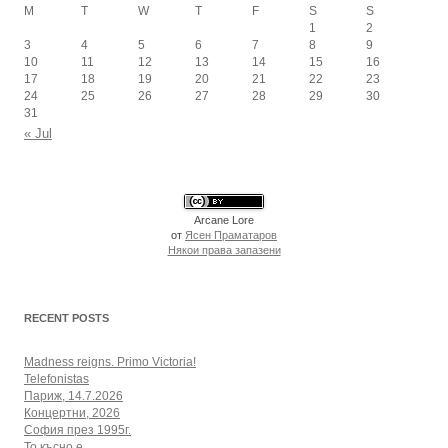
M
T
W
T
F
S
S
1
2
3
4
5
6
7
8
9
10
11
12
13
14
15
16
17
18
19
20
21
22
23
24
25
26
27
28
29
30
31
« Jul
Arcane Lore
от
Ясен Праматаров
Някои права запазени
RECENT POSTS
Madness reigns. Primo Victoria!
Telefonistas
Париж, 14.7.2026
Концертни, 2026
София през 1995г.
То късно е