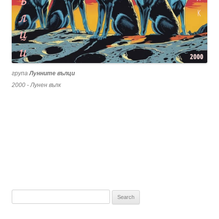
група
Лунните вълци
2000 - Лунен вълк
Search
for: