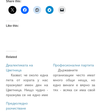
Share this:
Like this:
Related
Диалектиката на
Професионални партита
Цветница
Държавните
Казват, че около една
организации често имат
пета от хората у нас
много общи неща, но
празнуват имен ден на
едно винаги е вярно за
Цветница. Нищо чудно -
тях - всяка си има свой
празнува се не едно име
браншови
или име и производните
професионален празник
Предколедно
му, а много и различни
и, което е по-важно,
разчистване
имена. На цветя, на
всяка стриктно си го