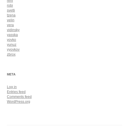
reni
robi
svetli
tzena
velin
vera
vidinsky
yasska
yovko
yunuz
yyovkov
zbrox
META
Log in
Entries feed
Comments feed
WordPress.org