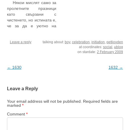
Някои мислят само за
природни явления, на
празнува. Дали ще е ден
пролетните празници
дървета, треви,
на енергетика, лекаря,
като свързани с
светлини. И най-
учителя или данъчния
чистенето, но истината е,
различни сложни имена,
няма значение - винаги
че за да е уютно на
съставени от две или
има време и пари за…
Коледа, за да го има това
повече…
весело и спокойно
Leave a reply
talking about:
boy
,
celebration
,
initiation
,
petliovden
настроение, смесено с
at coordinates:
social
,
µblog
мирис на сладка баница,
on stardate:
2 February 2009
ошав и мандарини,
трябва доста да се
подреди и разчисти
Post
←
1630
1632
→
преди това. Едно
navigation
предколедно весело…
Leave a Reply
Your email address will not be published.
Required fields are
marked
*
Comment
*