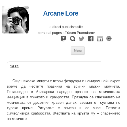
Arcane Lore
a direct publicism site
personal pages of Yasen Pramatarov
Skip
Menu
to
content
1631
Още няколко минути е втори февруари и намирам най-накрая
време да честитя празника на всички мъжки момчета.
Петльовден е български народен празник на момчешката
инициация в мъжкото и храбростта. Празнува се спасението на
момчетата от десетния кръвен данък, вземан от султана по
турско време. Ритуалът е описан и се знае. Петелът
символизира храбростта. Жертвата на кръвта му – спасението
на момчето.