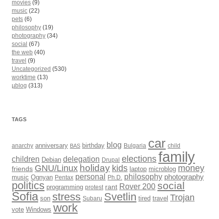
movies
(9)
music
(22)
pets
(6)
philosophy
(19)
photography
(34)
social
(67)
the web
(40)
travel
(9)
Uncategorized
(530)
worktime
(13)
µblog
(313)
TAGS
car
blog
anarchy
anniversary
birthday
Bulgaria
child
BAS
family
elections
children
delegation
Debian
Drupal
holiday
kids
money
GNU/Linux
friends
laptop
microblog
philosophy
personal
photography
music
Ognyan
Pentax
Ph.D.
politics
social
Rover 200
rant
programming
protest
Sofia
Svetlin
stress
Trojan
son
Subaru
tired
travel
work
Windows
vote