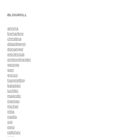
BLOGROLL
annrra
bxmarkov
christina
ddantgwyn
donangel
electriclub
emilonlinester
george
geri
gonzo
hammillbg
kaladan
luchko
majestic
maniax
michel
mila
nadia
ogi
peio
raltchev