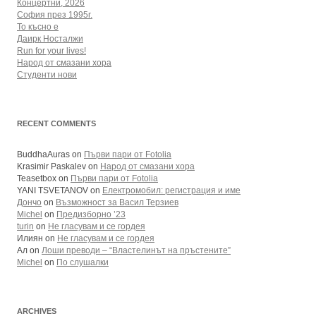
Концертни, 2026
София през 1995г.
То късно е
Даирк Носталжи
Run for your lives!
Народ от смазани хора
Студенти нови
RECENT COMMENTS
BuddhaAuras
on
Първи пари от Fotolia
Krasimir Paskalev
on
Народ от смазани хора
Teasetbox
on
Първи пари от Fotolia
YANI TSVETANOV
on
Електромобил: регистрация и име
Дончо
on
Възможност за Васил Терзиев
Michel
on
Предизборно ’23
turin
on
Не гласувам и се гордея
Илиян
on
Не гласувам и се гордея
Ал
on
Лоши преводи – “Властелинът на пръстените”
Michel
on
По слушалки
ARCHIVES