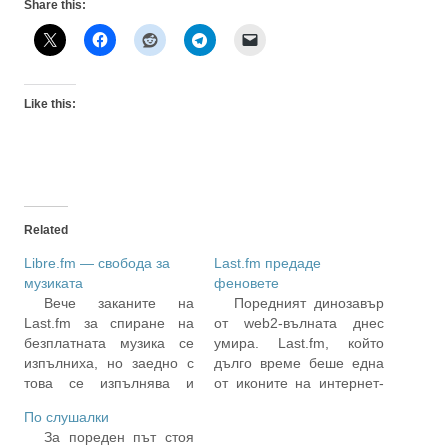
Share this:
Like this:
Related
Libre.fm — свобода за
Last.fm предаде
музиката
феновете
Вече заканите на
Поредният динозавър
Last.fm за спиране на
от web2-вълната днес
безплатната музика се
умира. Last.fm, който
изпълниха, но заедно с
дълго време беше една
това се изпълнява и
от иконите на интернет-
друго — Libre.fm,
културата на
По слушалки
проектът на хора от
споделянето и на
За пореден път стоя
общността на свободния
социалните мрежи, се