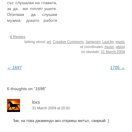
със слушалки на главата,
софтуер и свободната
срива в очите на безброй
за да... ми топлят ушите.
култура за алтернатива
потребители по целия
Опитвам да слушам
на централизирания и
свят. Научих днес от Nick.
музика, докато работя
ограничен достъп до
След като от 2002г.
или изобщо върша нещо,
музика. Всички, които са
събира данни за
но просто не става. На
били свикнали с
музикалните вкусове и
6 Replies
компютър няма никакъв
различните видове
навици на огромен
talking about:
art
,
Creative Commons
,
Jamendo
,
Last.fm
,
music
шанс и след пет минути
удобства…
брой…
at coordinates:
music
,
µblog
спирам музиката и
on stardate:
31 March 2009
оставам "по слушалки".
Вчера опитах и докато
съм навън – с…
Post
←
1697
1705
→
navigation
6 thoughts on “
1698
”
loxs
31 March 2009 at 20:02
Ъм, на това джамендо ако откриеш метъл, свиркай :)