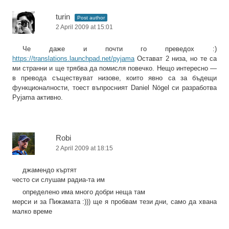
turin
Post author
2 April 2009 at 15:01
Че даже и почти го преведох :)
https://translations.launchpad.net/pyjama
Остават 2 низа, но те са
ми странни и ще трябва да помисля повечко. Нещо интересно —
в превода съществуват низове, които явно са за бъдещи
функционалности, тоест въпросният Daniel Nögel си разработва
Pyjama активно.
Robi
2 April 2009 at 18:15
джамендо къртят
често си слушам радиа-та им
определено има много добри неща там
мерси и за Пижамата :))) ще я пробвам тези дни, само да хвана
малко време