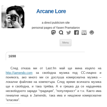
Arcane Lore
a direct publicism site
personal pages of Yasen Pramatarov
Skip
Menu
to
content
1698
След отказа ми от Last.fm май ще мина изцяло на
http://jamendo.com
за свободна музика под СС-лиценз и
понякога, ако много ми се дослуша комерсиална музика –
локални файлове на компютъра. След време всичката музика
ще е свободна, и така трябва. А е грешка да се надценява
несвободното заради “традиция”, “популярност” и т.н. Както има
гениални неща в Jamendo, така има и нищожни комерсиални
“класики”.