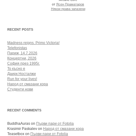
от
Ясен Праматаров
Някои права запазени
RECENT POSTS
Madness reigns. Primo Victoria!
Telefonistas
Париж, 14.7.2026
Концертни, 2026
София през 1995г.
То късно е
Даирк Носталжи
Run for your lives!
Народ от смазани хора
Студенти нови
RECENT COMMENTS
BuddhaAuras
on
Първи пари от Fotolia
Krasimir Paskalev
on
Народ от смазани хора
Teasetbox
on
Първи пари от Fotolia