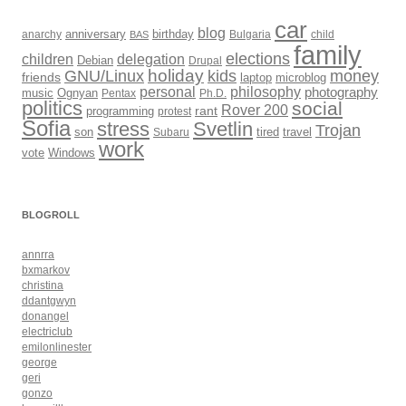
car
blog
anarchy
anniversary
birthday
Bulgaria
child
BAS
family
elections
children
delegation
Debian
Drupal
holiday
kids
money
GNU/Linux
friends
laptop
microblog
philosophy
personal
photography
music
Ognyan
Pentax
Ph.D.
politics
social
Rover 200
rant
programming
protest
Sofia
Svetlin
stress
Trojan
son
Subaru
tired
travel
work
Windows
vote
BLOGROLL
annrra
bxmarkov
christina
ddantgwyn
donangel
electriclub
emilonlinester
george
geri
gonzo