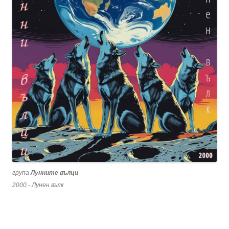
група
Лунните вълци
2000 - Лунен вълк