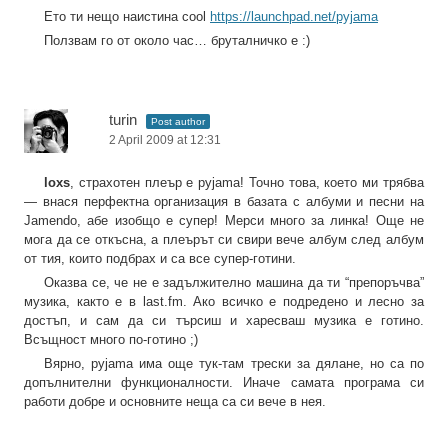
Ето ти нещо наистина cool
https://launchpad.net/pyjama
Ползвам го от около час… бруталничко е :)
turin
Post author
2 April 2009 at 12:31
loxs
, страхотен плеър е pyjama! Точно това, което ми трябва
— внася перфектна организация в базата с албуми и песни на
Jamendo, абе изобщо е супер! Мерси много за линка! Още не
мога да се откъсна, а плеърът си свири вече албум след албум
от тия, които подбрах и са все супер-готини.
Оказва се, че не е задължително машина да ти “препоръчва”
музика, както е в last.fm. Ако всичко е подредено и лесно за
достъп, и сам да си търсиш и харесваш музика е готино.
Всъщност много по-готино ;)
Вярно, pyjama има още тук-там трески за дялане, но са по
допълнителни функционалности. Иначе самата програма си
работи добре и основните неща са си вече в нея.