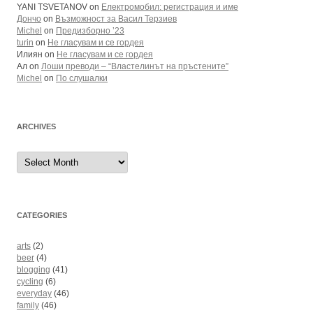
YANI TSVETANOV
on
Електромобил: регистрация и име
Дончо
on
Възможност за Васил Терзиев
Michel
on
Предизборно ’23
turin
on
Не гласувам и се гордея
Илиян
on
Не гласувам и се гордея
Ал
on
Лоши преводи – “Властелинът на пръстените”
Michel
on
По слушалки
ARCHIVES
Archives
CATEGORIES
arts
(2)
beer
(4)
blogging
(41)
cycling
(6)
everyday
(46)
family
(46)