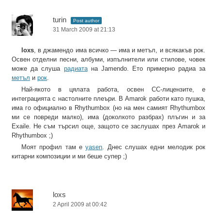
turin
Post author
31 March 2009 at 21:13
loxs
, в джамендо има всичко — има и метъл, и всякакъв рок.
Освен отделни песни, албуми, изпълнители или стилове, човек
може да слуша
радиата
на Jamendo. Ето примерно радиа за
метъл
и
рок
.
Най-якото в цялата работа, освен CC-лицензите, е
интеграцията с настолните плеъри. В Amarok работи като пушка,
има го официално в Rhythumbox (но на мен самият Rhythumbox
ми се повреди малко), има (доколкото разбрах) плъгин и за
Exaile. Не съм търсил още, защото се заслушах през Amarok и
Rhythumbox ;)
Моят профил там е
yasen
. Днес слушах едни мелодик рок
китарни композиции и ми беше супер ;)
loxs
2 April 2009 at 00:42