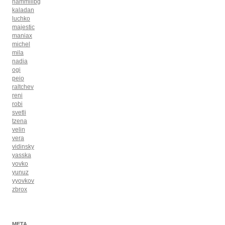
hammillbg
kaladan
luchko
majestic
maniax
michel
mila
nadia
ogi
peio
raltchev
reni
robi
svetli
tzena
velin
vera
vidinsky
yasska
yovko
yunuz
yyovkov
zbrox
META