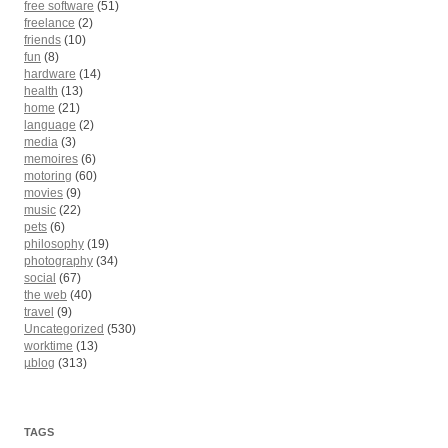
free software
(51)
freelance
(2)
friends
(10)
fun
(8)
hardware
(14)
health
(13)
home
(21)
language
(2)
media
(3)
memoires
(6)
motoring
(60)
movies
(9)
music
(22)
pets
(6)
philosophy
(19)
photography
(34)
social
(67)
the web
(40)
travel
(9)
Uncategorized
(530)
worktime
(13)
µblog
(313)
TAGS