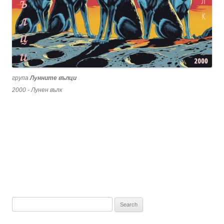
група
Лунните вълци
2000 - Лунен вълк
Search
for: