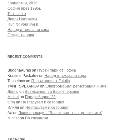
Концертни, 2026
София през 1995г.
То късно е
Даирк Носталжи
Run for your lives!
Народ от смазани хора
Студенти нови
RECENT COMMENTS
BuddhaAuras
on
Първи пари от Fotolia
Krasimir Paskalev
on
Народ от смазани хора
Teasetbox
on
Първи пари от Fotolia
YANI TSVETANOV
on
Електромобил: регистрация и име
Дончо
on
Възможност за Васил Терзиев
Michel
on
Предизборно ’23
turin
on
Не гласувам и се гордея
Илиян
on
Не гласувам и се гордея
Ал
on
Лоши преводи – “Властелинът на пръстените”
Michel
on
По слушалки
ARCHIVES