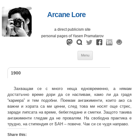
Arcane Lore
a direct publicism site
personal pages of Yasen Pramatarov
Skip
Menu
to
content
1900
Захващам се с много неща едновременно, а нямам
достатъчно време дори да се наспивам, камо ли да градя
“кариера” и тем подобни. Поемам ангажименти, които ако са
важни и хората са ми ценни, след това ми носят още стрес,
заради липсата на време, бебегледане и сметки. Защото такива
ангажименти гледам да не провалям. На свободна практика е
трудно, на стипендия от БАН – повече. Чак си се чудя направо.
Share this: