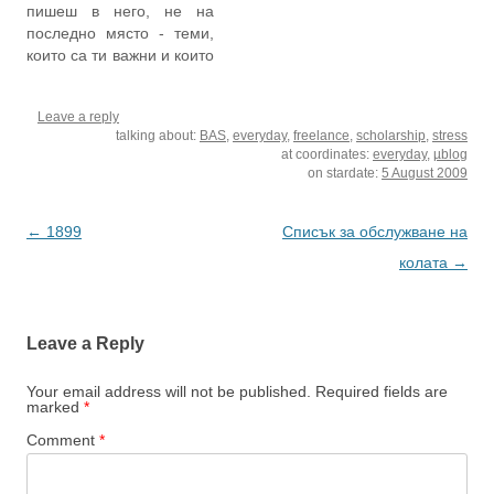
пишеш в него, не на
успявах да напиша. Или
е същият образ, как
последно място - теми,
пък да се сетя писах ли
иначе щяхме да се
които са ти важни и които
вече, не писах ли...
съберем със Сашо.
намираш време да
Докторантурата Ученето
Всички ние - аз, Дикс,…
обмисляш и... все трудно
в БАН е едно…
Leave a reply
да намираш време и
talking about:
BAS
,
everyday
,
freelance
,
scholarship
,
stress
начин да пишеш. Владо
at coordinates:
everyday
,
µblog
беше писал наскоро, че
on stardate:
5 August 2009
много по-удобно би му
било, ако можеше да…
Post
←
1899
Списък за обслужване на
navigation
колата
→
Leave a Reply
Your email address will not be published.
Required fields are
marked
*
Comment
*