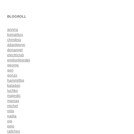
BLOGROLL
annrra
bxmarkov
christina
ddantgwyn
donangel
electriclub
emilonlinester
george
geri
gonzo
hammillbg
kaladan
luchko
majestic
maniax
michel
mila
nadia
ogi
peio
raltchev