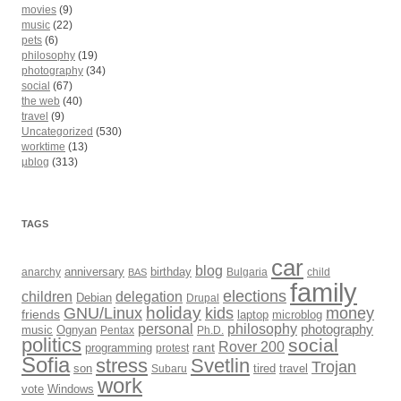
movies
(9)
music
(22)
pets
(6)
philosophy
(19)
photography
(34)
social
(67)
the web
(40)
travel
(9)
Uncategorized
(530)
worktime
(13)
µblog
(313)
TAGS
car
blog
anarchy
anniversary
birthday
Bulgaria
child
BAS
family
elections
children
delegation
Debian
Drupal
holiday
kids
money
GNU/Linux
friends
laptop
microblog
philosophy
personal
photography
music
Ognyan
Pentax
Ph.D.
politics
social
Rover 200
rant
programming
protest
Sofia
Svetlin
stress
Trojan
son
Subaru
tired
travel
work
Windows
vote