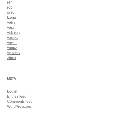
reni
robi
svetli
tzena
velin
vera
vidinsky
yasska
yovko
yunuz
yyovkov
zbrox
META
Log in
Entries feed
Comments feed
WordPress.org