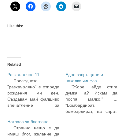
Like this:
Related
Разхвърляно 11
Едно завръщане и
Последното
няколко чинела
"разхвърляно" е отпреди
"Жоре, айде стига
рождения ми ден.
думка, а? Искам да
Създавам май фалшиво
поспя малко." ...
впечатление за
"Бомбардират,
подреденост. Истинската
бомбардират, па спрат.
причина да не съм
При тебе спиране няма!"
Нагласа за блогване
написал досега това е,
... Е, за нас винаги е било
Странно нещо е да
че ми е толкова
не "Жоре", а "Саше", тази
имаш блог, желание да
разхвърляно, че чак не
е разликата. Иначе Жоро