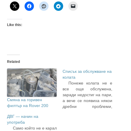
Like this:
Related
Списък за обслужване на
колата
Понеже колата не е
все още обслужена,
заради недостиг на пари,
Смяна на горивен
а вече се появиха някои
филтър на Rover 200
дребни проблеми,
направих си кратък
ДВГ — начин на
списък на нещата за
употреба
оправяне и обслужване.
Само който не е карал
Рошко се държи