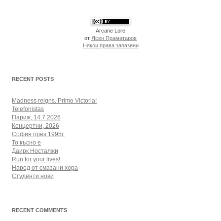
Arcane Lore
от
Ясен Праматаров
Някои права запазени
RECENT POSTS
Madness reigns. Primo Victoria!
Telefonistas
Париж, 14.7.2026
Концертни, 2026
София през 1995г.
То късно е
Даирк Носталжи
Run for your lives!
Народ от смазани хора
Студенти нови
RECENT COMMENTS