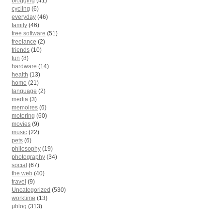
blogging
(41)
cycling
(6)
everyday
(46)
family
(46)
free software
(51)
freelance
(2)
friends
(10)
fun
(8)
hardware
(14)
health
(13)
home
(21)
language
(2)
media
(3)
memoires
(6)
motoring
(60)
movies
(9)
music
(22)
pets
(6)
philosophy
(19)
photography
(34)
social
(67)
the web
(40)
travel
(9)
Uncategorized
(530)
worktime
(13)
µblog
(313)