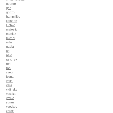
george
geri
gonzo
hammillbg
kaladan
luchko
majestic
maniax
michel
mila
nadia
ogi
peio
raltchev
reni
robi
svetli
tzena
velin
vera
vidinsky
yasska
yovko
yunuz
yyovkov
zbrox