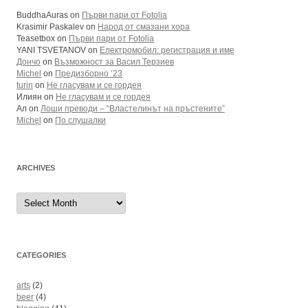
BuddhaAuras
on
Първи пари от Fotolia
Krasimir Paskalev
on
Народ от смазани хора
Teasetbox
on
Първи пари от Fotolia
YANI TSVETANOV
on
Електромобил: регистрация и име
Дончо
on
Възможност за Васил Терзиев
Michel
on
Предизборно ’23
turin
on
Не гласувам и се гордея
Илиян
on
Не гласувам и се гордея
Ал
on
Лоши преводи – “Властелинът на пръстените”
Michel
on
По слушалки
ARCHIVES
Archives
CATEGORIES
arts
(2)
beer
(4)