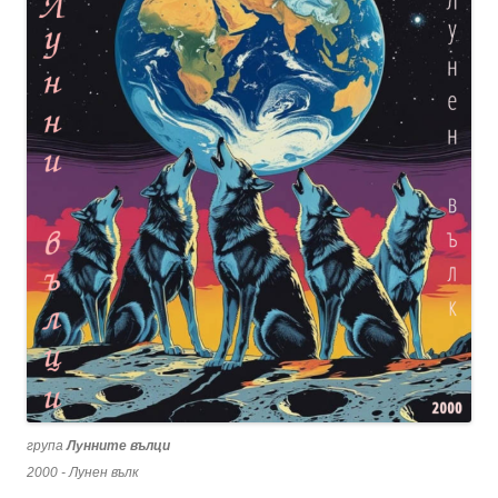
група
Лунните вълци
2000 - Лунен вълк