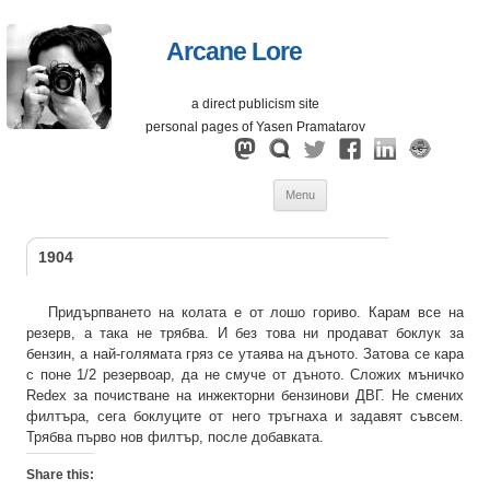
Arcane Lore
a direct publicism site
personal pages of Yasen Pramatarov
Skip
Menu
to
content
1904
Придърпването на колата е от лошо гориво. Карам все на
резерв, а така не трябва. И без това ни продават боклук за
бензин, а най-голямата гряз се утаява на дъното. Затова се кара
с поне 1/2 резервоар, да не смуче от дъното. Сложих мъничко
Redex за почистване на инжекторни бензинови ДВГ. Не смених
филтъра, сега боклуците от него тръгнаха и задавят съвсем.
Трябва първо нов филтър, после добавката.
Share this: