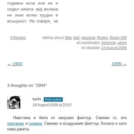
отдавна кола или не е
прекрасно, единственият
сядал никога зад волана
проблем с него е
не знае колко трудно е
придърпване, което се
всъщност. Не говоря, че
появи преди около
не може да се научи
половин месец някъде и
горе-долу — това става
оттогава се усилва.…
3 Replies
talking about:
filter
,
fuel
,
gasoline
,
Redex
,
Rover 200
още на курсовете или
at coordinates:
motoring
,
µblog
скоро след като човек
on stardate:
15 August 2009
започне да кара редовно.
Имам предвид, че
съвременните
Post
←
1903
1905
→
автомобили са…
navigation
3 thoughts on “
1904
”
turin
Post author
18 August 2009 at 23:57
Наистина е било от запушен филтър. Смених го, ето
описание
и
снимки
. Смених и въздушния филтър. Колата е като
нова ракета.