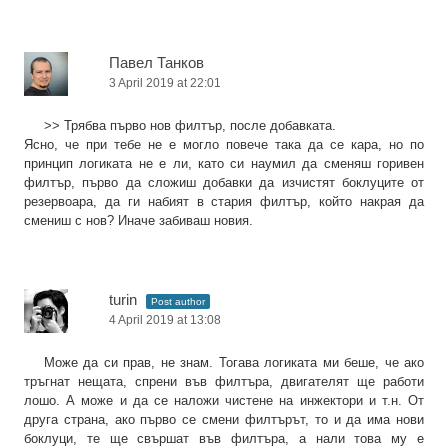
Павел Танков
3 April 2019 at 22:01
>> Трябва първо нов филтър, после добавката.
Ясно, че при тебе не е могло повече така да се кара, но по
принцип логиката не е ли, като си наумил да сменяш горивен
филтър, първо да сложиш добавки да изчистят боклуците от
резервоара, да ги набият в стария филтър, който накрая да
смениш с нов? Иначе забиваш новия.
turin
Post author
4 April 2019 at 13:08
Може да си прав, не знам. Тогава логиката ми беше, че ако
тръгнат нещата, спрени във филтъра, двигателят ще работи
лошо. А може и да се наложи чистене на инжектори и т.н. От
друга страна, ако първо се смени филтърът, то и да има нови
боклуци, те ще свършат във филтъра, а нали това му е