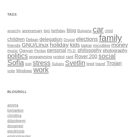
TAGS
car
blog
anarchy
anniversary
birthday
Bulgaria
child
BAS
family
elections
children
delegation
Debian
Drupal
holiday
kids
money
GNU/Linux
friends
laptop
microblog
philosophy
personal
photography
music
Ognyan
Pentax
Ph.D.
politics
social
Rover 200
rant
programming
protest
Sofia
Svetlin
stress
Trojan
son
Subaru
tired
travel
work
Windows
vote
BLOGROLL
annrra
bxmarkov
christina
ddantgwyn
donangel
electriclub
emilonlinester