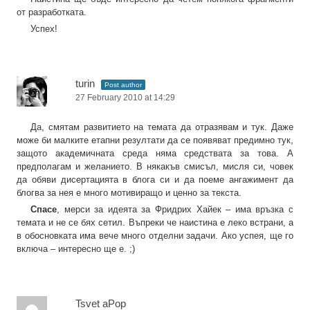
от разработката.
Успех!
turin
Post author
27 February 2010 at 14:29
Да, смятам развитието на темата да отразявам и тук. Даже
може би малките етапни резултати да се появяват предимно тук,
защото академичната среда няма средствата за това. А
предполагам и желанието. В някакъв смисъл, мисля си, човек
да обяви дисертацията в блога си и да поеме ангажимент да
блогва за нея е много мотивиращо и ценно за текста.
Спасе
, мерси за идеята за Фридрих Хайек – има връзка с
темата и не се бях сетил. Въпреки че наистина е леко встрани, а
в обосновката има вече много отделни задачи. Ако успея, ще го
включа – интересно ще е. ;)
Tsvet aPop