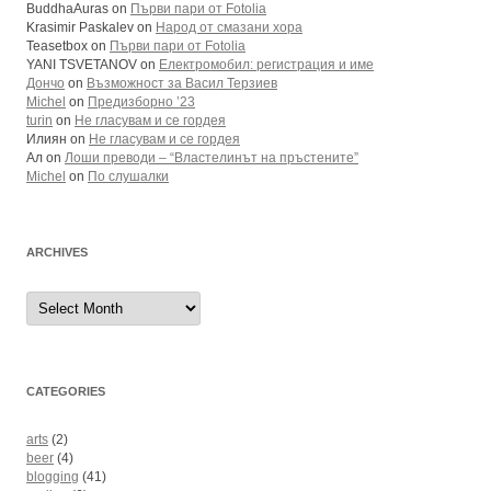
BuddhaAuras
on
Първи пари от Fotolia
Krasimir Paskalev
on
Народ от смазани хора
Teasetbox
on
Първи пари от Fotolia
YANI TSVETANOV
on
Електромобил: регистрация и име
Дончо
on
Възможност за Васил Терзиев
Michel
on
Предизборно ’23
turin
on
Не гласувам и се гордея
Илиян
on
Не гласувам и се гордея
Ал
on
Лоши преводи – “Властелинът на пръстените”
Michel
on
По слушалки
ARCHIVES
Archives
CATEGORIES
arts
(2)
beer
(4)
blogging
(41)