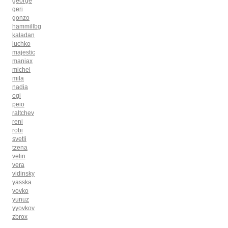
george
geri
gonzo
hammillbg
kaladan
luchko
majestic
maniax
michel
mila
nadia
ogi
peio
raltchev
reni
robi
svetli
tzena
velin
vera
vidinsky
yasska
yovko
yunuz
yyovkov
zbrox