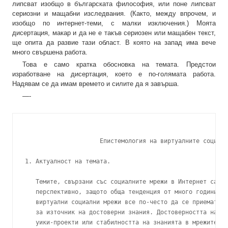
липсват изобщо в българската философия, или поне липсват
сериозни и мащабни изследвания. (Както, между впрочем, и
изобщо по интернет-теми, с малки изключения.) Моята
дисертация, макар и да не е такъв сериозен или мащабен текст,
ще опита да развие тази област. В която на запад има вече
много свършена работа.
Това е само кратка обосновка на темата. Предстои
изработване на дисертация, което е по-голямата работа.
Надявам се да имам времето и силите да я завърша.
—-
                     Епистемология на виртуалните социалн
1. Актуалност на темата.

   Темите, свързани със социалните мрежи в Интернет са ак
   перспективно, защото обща тенденция от много години е 
   виртуални социални мрежи все по-често да се приемат от
   за източник на достоверни знания. Достоверността на ин
   уики-проекти или стабилността на знанията в мрежите за