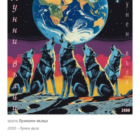
група
Лунните вълци
2000 - Лунен вълк