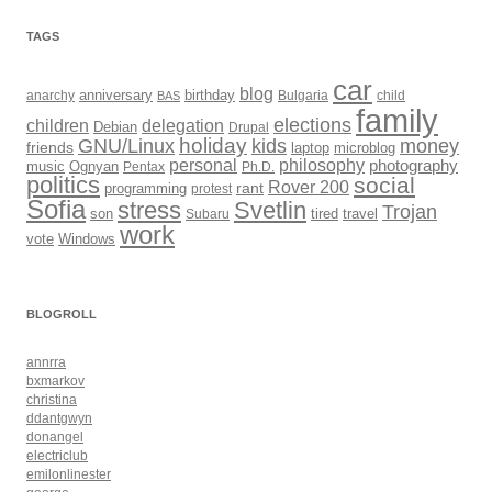
TAGS
car
blog
anarchy
anniversary
birthday
Bulgaria
child
BAS
family
elections
children
delegation
Debian
Drupal
holiday
kids
money
GNU/Linux
friends
laptop
microblog
philosophy
personal
photography
music
Ognyan
Pentax
Ph.D.
politics
social
Rover 200
rant
programming
protest
Sofia
Svetlin
stress
Trojan
son
Subaru
tired
travel
work
Windows
vote
BLOGROLL
annrra
bxmarkov
christina
ddantgwyn
donangel
electriclub
emilonlinester