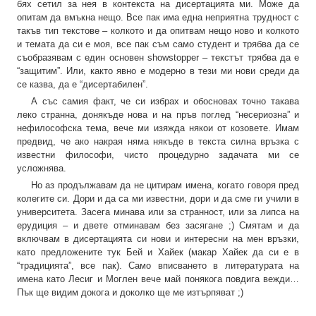
бях сетил за нея в контекста на дисертацията ми. Може да
опитам да вмъкна нещо. Все пак има една неприятна трудност с
такъв тип текстове – колкото и да опитвам нещо ново и колкото
и темата да си е моя, все пак съм само студент и трябва да се
съобразявам с един основен showstopper – текстът трябва да е
“защитим”. Или, както явно е модерно в тези ми нови среди да
се казва, да е “дисертабилен”.
А със самия факт, че си избрах и обосновах точно такава
леко странна, донякъде нова и на пръв поглед “несериозна” и
нефилософска тема, вече ми изяжда някои от козовете. Имам
предвид, че ако накрая няма някъде в текста силна връзка с
известни философи, чисто процедурно задачата ми се
усложнява.
Но аз продължавам да не цитирам имена, когато говоря пред
колегите си. Дори и да са ми известни, дори и да сме ги учили в
университета. Засега минава или за странност, или за липса на
ерудиция – и двете отминавам без засягане ;) Смятам и да
включвам в дисертацията си нови и интересни на мен връзки,
като предложените тук Бей и Хайек (макар Хайек да си е в
“традицията”, все пак). Само вписването в литературата на
имена като Лесиг и Моглен вече май понякога повдига вежди…
Пък ще видим докога и доколко ще ме изтърпяват ;)