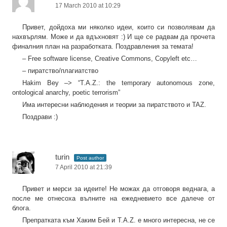
17 March 2010 at 10:29
Привет, дойдоха ми няколко идеи, които си позволявам да
нахвърлям. Може и да вдъхновят :) И ще се радвам да прочета
финалния план на разработката. Поздравления за темата!
– Free software license, Creative Commons, Copyleft etc…
– пиратство/плагиатство
Hakim Bey –> “T.A.Z.: the temporary autonomous zone,
ontological anarchy, poetic terrorism”
Има интересни наблюдения и теории за пиратството и TAZ.
Поздрави :)
turin
Post author
7 April 2010 at 21:39
Привет и мерси за идеите! Не можах да отговоря веднага, а
после ме отнесоха вълните на ежедневието все далече от
блога.
Препратката към Хаким Бей и T.A.Z. е много интересна, не се