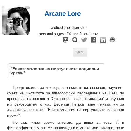
Arcane Lore
a direct publicism site
personal pages of Yasen Pramatarov
Skip
Menu
to
content
“Епистемология на виртуалните социални
мрежи”
Преди около три месеца, в началото на ноември, научният
съвет на Института за Философски Изследвания на БАН, по
препоръка на секцията “Онтология и епистемология” и научния
ми ръководител ст.н.с. Веселин Петров прие темата ми за
дисертационен текст “Епистемология на виртуалните социални
мрежи”.
Не съм имал време оттогава да пиша за това. А и
философията в блога ми напоследък е малко или никаква, поне