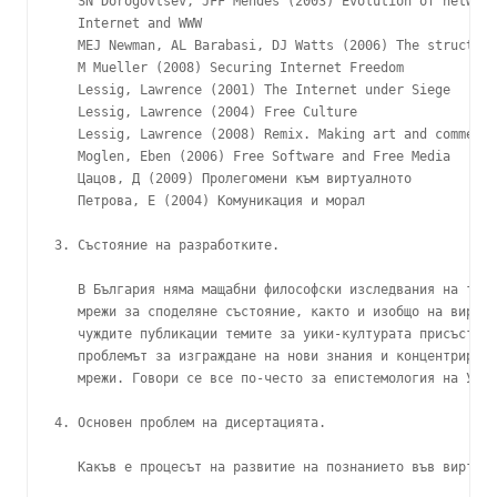
   SN Dorogovtsev, JFF Mendes (2003) Evolution of network
   Internet and WWW

   MEJ Newman, AL Barabasi, DJ Watts (2006) The structure
   M Mueller (2008) Securing Internet Freedom

   Lessig, Lawrence (2001) The Internet under Siege

   Lessig, Lawrence (2004) Free Culture

   Lessig, Lawrence (2008) Remix. Making art and commerce
   Moglen, Eben (2006) Free Software and Free Media

   Цацов, Д (2009) Пролегомени към виртуалното

   Петрова, Е (2004) Комуникация и морал

3. Състояние на разработките.

   В България няма мащабни философски изследвания на теми
   мрежи за споделяне състояние, както и изобщо на виртуа
   чуждите публикации темите за уики-културата присъстват
   проблемът за изграждане на нови знания и концентриране
   мрежи. Говори се все по-често за епистемология на Уики
4. Основен проблем на дисертацията.

   Какъв е процесът на развитие на познанието във виртуал