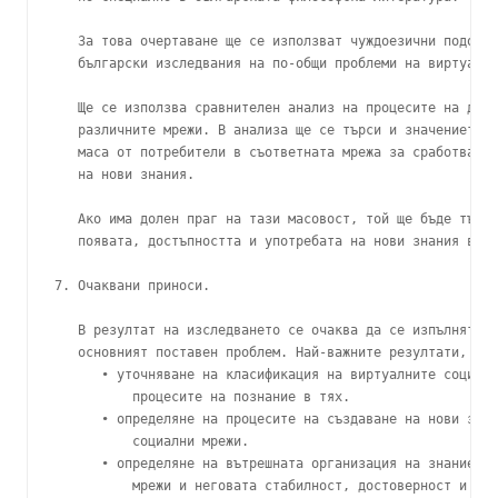
   За това очертаване ще се използват чуждоезични подобни
   български изследвания на по-общи проблеми на виртуално
   Ще се използва сравнителен анализ на процесите на дост
   различните мрежи. В анализа ще се търси и значението н
   маса от потребители в съответната мрежа за сработване 
   на нови знания.

   Ако има долен праг на тази масовост, той ще бъде търсе
   появата, достъпността и употребата на нови знания в мр
7. Очаквани приноси.

   В резултат на изследването се очаква да се изпълнят за
   основният поставен проблем. Най-важните резултати, оча
      • уточняване на класификация на виртуалните социалн
          процесите на познание в тях.

      • определяне на процесите на създаване на нови знан
          социални мрежи.

      • определяне на вътрешната организация на знанието 