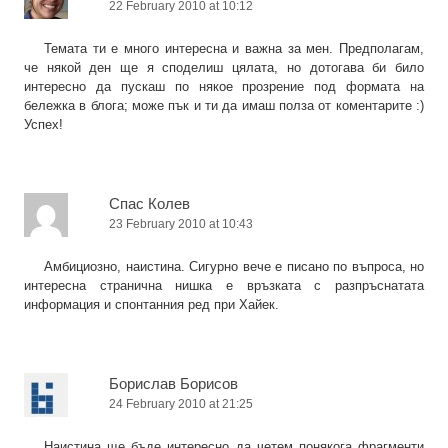
22 February 2010 at 10:12
Темата ти е много интересна и важна за мен. Предполагам,
че някой ден ще я споделиш цялата, но дотогава би било
интересно да пускаш по някое прозрение под формата на
бележка в блога; може пък и ти да имаш полза от коментарите :)
Успех!
Спас Колев
23 February 2010 at 10:43
Амбициозно, наистина. Сигурно вече е писано по въпроса, но
интересна странична нишка е връзката с разпръснатата
информация и спонтанния ред при Хайек.
Борислав Борисов
24 February 2010 at 21:25
Наистина ще бъде интересно да четем понякога фрагменти