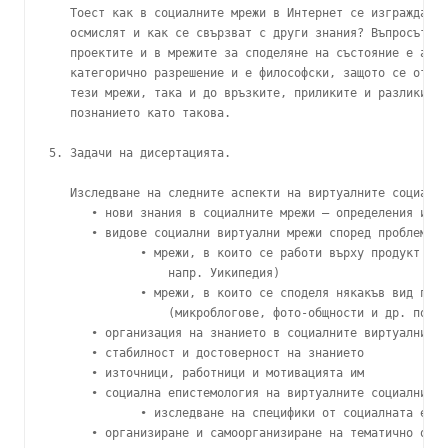
   Тоест как в социалните мрежи в Интернет се изграждат з
   осмислят и как се свързват с други знания? Въпросът за
   проектите и в мрежите за споделяне на състояние е акту
   категорично разрешение и е философски, защото се отнас
   тези мрежи, така и до връзките, приликите и разликите 
   познанието като такова.

5. Задачи на дисертацията.

   Изследване на следните аспекти на виртуалните социални
      • нови знания в социалните мрежи – определения и пр
      • видове социални виртуални мрежи според проблема н
             • мрежи, в които се работи върху продукт (ра
                 напр. Уикипедия)

             • мрежи, в които се споделя някакъв вид потр
                 (микроблогове, фото-общности и др. под.)

      • организация на знанието в социалните виртуални мр
      • стабилност и достоверност на знанието

      • източници, работници и мотивацията им

      • социална епистемология на виртуалните социални мр
             • изследване на специфики от социалната епис
      • организиране и самоорганизиране на тематично общи