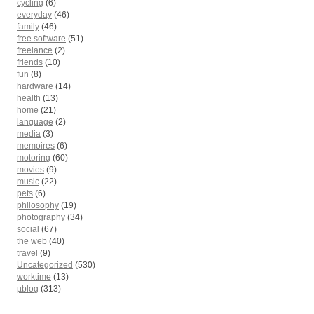
cycling
(6)
everyday
(46)
family
(46)
free software
(51)
freelance
(2)
friends
(10)
fun
(8)
hardware
(14)
health
(13)
home
(21)
language
(2)
media
(3)
memoires
(6)
motoring
(60)
movies
(9)
music
(22)
pets
(6)
philosophy
(19)
photography
(34)
social
(67)
the web
(40)
travel
(9)
Uncategorized
(530)
worktime
(13)
µblog
(313)