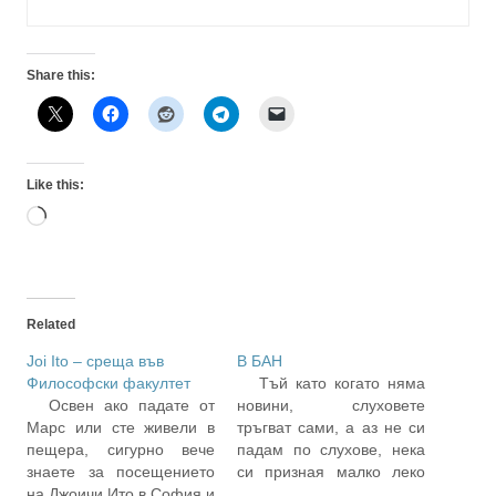
Share this:
Like this:
Loading…
Related
Joi Ito – среща във
В БАН
Философски факултет
Тъй като когато няма
Освен ако падате от
новини, слуховете
Марс или сте живели в
тръгват сами, а аз не си
пещера, сигурно вече
падам по слухове, нека
знаете за посещението
си призная малко леко
на Джоичи Ито в София и
предварително —