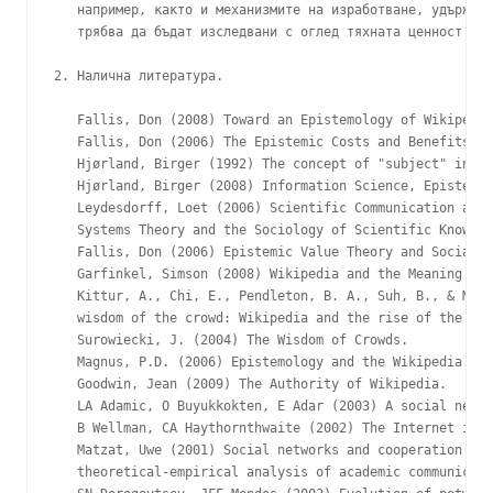
   например, както и механизмите на изработване, удържане
   трябва да бъдат изследвани с оглед тяхната ценност за 
2. Налична литература.

   Fallis, Don (2008) Toward an Epistemology of Wikipedia

   Fallis, Don (2006) The Epistemic Costs and Benefits of
   Hjørland, Birger (1992) The concept of "subject" in In
   Hjørland, Birger (2008) Information Science, Epistemol
   Leydesdorff, Loet (2006) Scientific Communication and 
   Systems Theory and the Sociology of Scientific Knowled
   Fallis, Don (2006) Epistemic Value Theory and Social E
   Garfinkel, Simson (2008) Wikipedia and the Meaning of 
   Kittur, A., Chi, E., Pendleton, B. A., Suh, B., & Mytk
   wisdom of the crowd: Wikipedia and the rise of the bou
   Surowiecki, J. (2004) The Wisdom of Crowds.

   Magnus, P.D. (2006) Epistemology and the Wikipedia.

   Goodwin, Jean (2009) The Authority of Wikipedia.

   LA Adamic, O Buyukkokten, E Adar (2003) A social netwo
   B Wellman, CA Haythornthwaite (2002) The Internet in e
   Matzat, Uwe (2001) Social networks and cooperation in 
   theoretical-empirical analysis of academic communicati