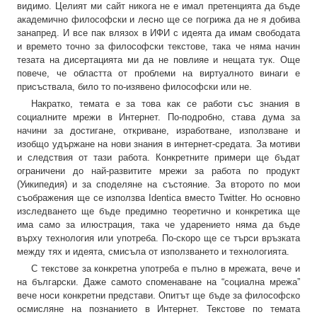
видимо. Целият ми сайт никога не е имал претенцията да бъде
академично философски и лесно ще се погрижа да не я добива
занапред. И все пак влязох в ИФИ с идеята да имам свободата
и времето точно за философски текстове, така че няма начин
тезата на дисертацията ми да не повлияе и нещата тук. Още
повече, че областта от проблеми на виртуалното винаги е
присъствала, било то по-изявено философски или не.
Накратко, темата е за това как се работи със знания в
социалните мрежи в Интернет. По-подробно, става дума за
начини за достигане, откриване, изработване, използване и
изобщо удържане на нови знания в интернет-средата. За мотиви
и следствия от тази работа. Конкретните примери ще бъдат
ограничени до най-развитите мрежи за работа по продукт
(Уикипедия) и за споделяне на състояние. За второто по мои
съображения ще се използва Identica вместо Twitter. Но основно
изследването ще бъде предимно теоретично и конкретика ще
има само за илюстрация, така че ударението няма да бъде
върху технология или употреба. По-скоро ще се търси връзката
между тях и идеята, смисъла от използването и технологията.
С текстове за конкретна употреба е пълно в мрежата, вече и
на български. Даже самото споменаване на “социална мрежа”
вече носи конкретни представи. Опитът ще бъде за философско
осмисляне на познанието в Интернет. Текстове по темата