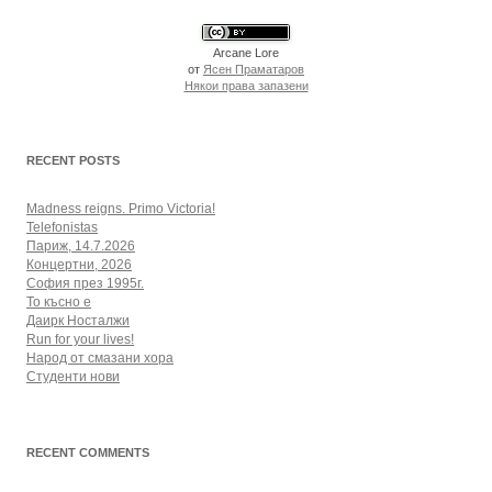
Arcane Lore
от
Ясен Праматаров
Някои права запазени
RECENT POSTS
Madness reigns. Primo Victoria!
Telefonistas
Париж, 14.7.2026
Концертни, 2026
София през 1995г.
То късно е
Даирк Носталжи
Run for your lives!
Народ от смазани хора
Студенти нови
RECENT COMMENTS