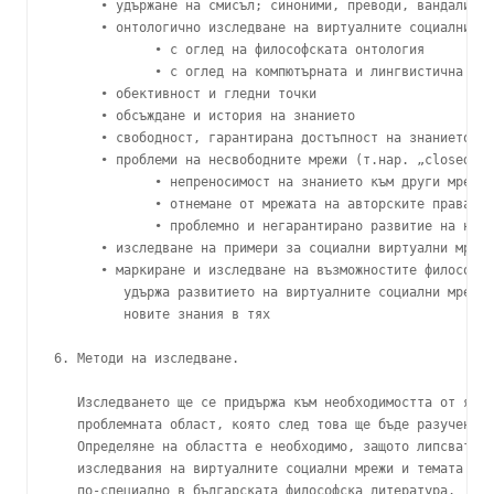
      • удържане на смисъл; синоними, преводи, вандализъм

      • онтологично изследване на виртуалните социални мр
             • с оглед на философската онтология

             • с оглед на компютърната и лингвистична онт
      • обективност и гледни точки

      • обсъждане и история на знанието

      • свободност, гарантирана достъпност на знанието

      • проблеми на несвободните мрежи (т.нар. „closed si
             • непреносимост на знанието към други мрежи

             • отнемане от мрежата на авторските права въ
             • проблемно и негарантирано развитие на нови
      • изследване на примери за социални виртуални мрежи

      • маркиране и изследване на възможностите философия
         удържа развитието на виртуалните социални мрежи 
         новите знания в тях

6. Методи на изследване.

   Изследването ще се придържа към необходимостта от ясно
   проблемната област, която след това ще бъде разучена с
   Определяне на областта е необходимо, защото липсват ко
   изследвания на виртуалните социални мрежи и темата не 
   по-специално в българската философска литература.
