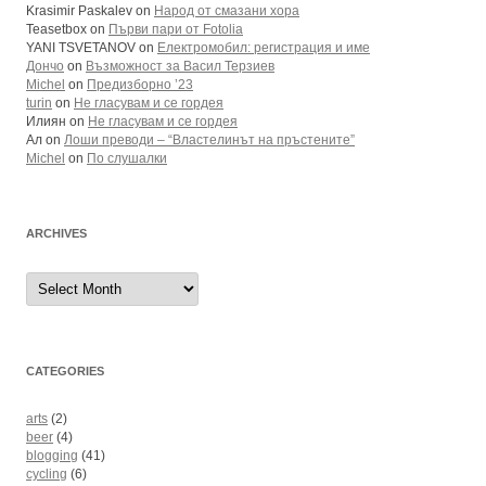
Krasimir Paskalev
on
Народ от смазани хора
Teasetbox
on
Първи пари от Fotolia
YANI TSVETANOV
on
Електромобил: регистрация и име
Дончо
on
Възможност за Васил Терзиев
Michel
on
Предизборно ’23
turin
on
Не гласувам и се гордея
Илиян
on
Не гласувам и се гордея
Ал
on
Лоши преводи – “Властелинът на пръстените”
Michel
on
По слушалки
ARCHIVES
Archives
CATEGORIES
arts
(2)
beer
(4)
blogging
(41)
cycling
(6)