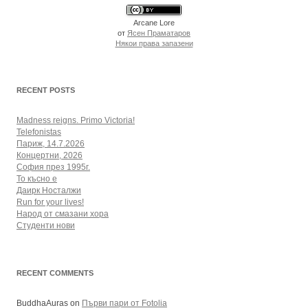
Arcane Lore
от
Ясен Праматаров
Някои права запазени
RECENT POSTS
Madness reigns. Primo Victoria!
Telefonistas
Париж, 14.7.2026
Концертни, 2026
София през 1995г.
То късно е
Даирк Носталжи
Run for your lives!
Народ от смазани хора
Студенти нови
RECENT COMMENTS
BuddhaAuras
on
Първи пари от Fotolia