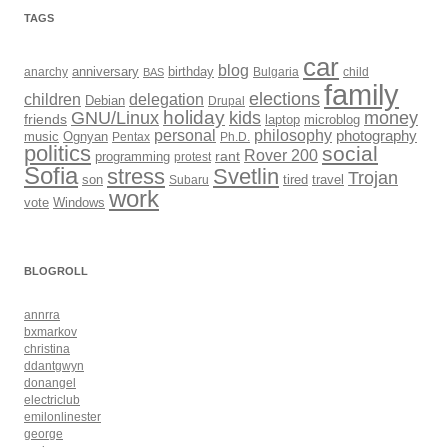
TAGS
car
blog
anarchy
anniversary
birthday
Bulgaria
child
BAS
family
elections
children
delegation
Debian
Drupal
holiday
kids
money
GNU/Linux
friends
laptop
microblog
philosophy
personal
photography
music
Ognyan
Pentax
Ph.D.
politics
social
Rover 200
rant
programming
protest
Sofia
Svetlin
stress
Trojan
son
Subaru
tired
travel
work
Windows
vote
BLOGROLL
annrra
bxmarkov
christina
ddantgwyn
donangel
electriclub
emilonlinester
george