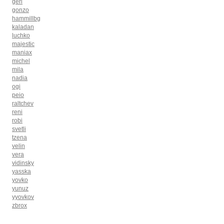
geri
gonzo
hammillbg
kaladan
luchko
majestic
maniax
michel
mila
nadia
ogi
peio
raltchev
reni
robi
svetli
tzena
velin
vera
vidinsky
yasska
yovko
yunuz
yyovkov
zbrox