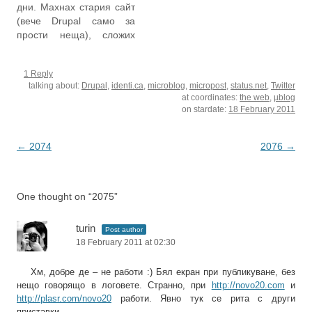
дни. Махнах стария сайт
съдържание Twitter и
нововъведенията в
(вече Drupal само за
вредя на StatusNet да
ядрото на очакваната
прости неща), сложих
достигне критична маса.
скоро версия 6 са в
HotaruCMS и вече
Вече пиша само в
основата си идеи, дошли
седмица ровя из кода и
https://identi.ca/turin и
от полезни и…
1 Reply
донагласям. В началото
понякога в…
talking about:
Drupal
,
identi.ca
,
microblog
,
micropost
,
status.net
,
Twitter
мислех да пращам на
at coordinates:
the web
,
µblog
разработчиците кръпки,
on stardate:
18 February 2011
но няма смисъл.
Повечето промени едва
ли някой ще ползва, а и
Post
←
2074
2076
→
са мръсни хакове. Нищо,
navigation
за мен…
One thought on “
2075
”
turin
Post author
18 February 2011 at 02:30
Хм, добре де – не работи :) Бял екран при публикуване, без
нещо говорящо в логовете. Странно, при
http://novo20.com
и
http://plasr.com/novo20
работи. Явно тук се рита с други
приставки.