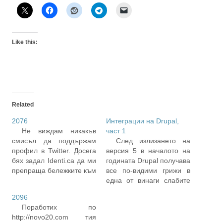
Like this:
Related
2076
Интеграции на Drupal,
Не виждам никакъв
част 1
смисъл да поддържам
След излизането на
профил в Twitter. Досега
версия 5 в началото на
бях задал Identi.ca да ми
годината Drupal получава
препраща бележките към
все по-видими грижи в
туитър, но така не
една от винаги слабите
промотирам идеята на
части на всеки общ CMS
2096
федерираните
-- неофициалните
Поработих по
микроблогове. Напротив
приставки. Стигна се
http://novo20.com тия
– само пълня със
дотам, че доста от