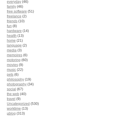
everyday
(46)
family
(46)
free software
(51)
freelance
(2)
friends
(10)
fun
(8)
hardware
(14)
health
(13)
home
(21)
language
(2)
media
(3)
memoires
(6)
motoring
(60)
movies
(9)
music
(22)
pets
(6)
philosophy
(19)
photography
(34)
social
(67)
the web
(40)
travel
(9)
Uncategorized
(530)
worktime
(13)
µblog
(313)