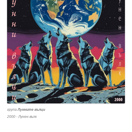
група
Лунните вълци
2000 - Лунен вълк