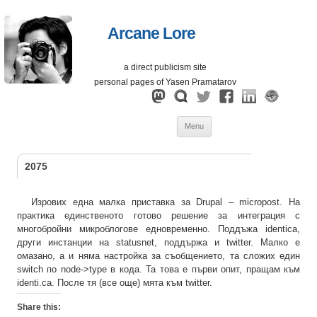
Arcane Lore
a direct publicism site
personal pages of Yasen Pramatarov
Skip
Menu
to
content
2075
Изрових една малка приставка за Drupal – micropost. На
практика единственото готово решение за интеграция с
многобройни микроблогове едновременно. Поддъжа identica,
други инстанции на statusnet, поддържа и twitter. Малко е
омазано, а и няма настройка за съобщението, та сложих един
switch по node->type в кода. Та това е първи опит, пращам към
identi.ca. После тя (все още) мята към twitter.
Share this: