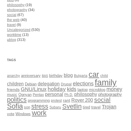
pets
(6)
philosophy
(19)
photography
(34)
social
(67)
the web
(40)
travel
(9)
Uncategorized
(530)
worktime
(13)
µblog
(313)
TAGS
car
blog
anarchy
anniversary
birthday
Bulgaria
child
BAS
family
elections
children
delegation
Debian
Drupal
holiday
kids
money
GNU/Linux
friends
laptop
microblog
philosophy
personal
photography
music
Ognyan
Pentax
Ph.D.
politics
social
Rover 200
rant
programming
protest
Sofia
Svetlin
stress
Trojan
son
Subaru
tired
travel
work
Windows
vote