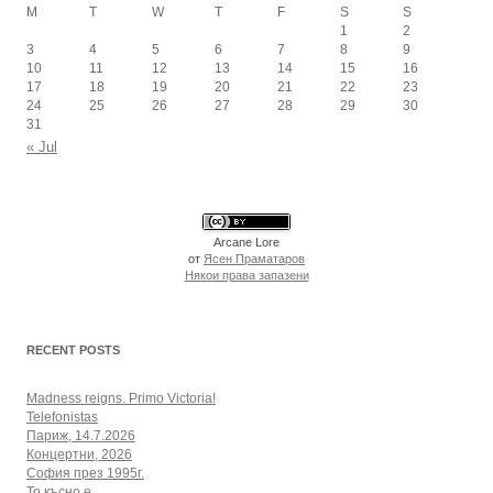
M
T
W
T
F
S
S
1
2
3
4
5
6
7
8
9
10
11
12
13
14
15
16
17
18
19
20
21
22
23
24
25
26
27
28
29
30
31
« Jul
Arcane Lore
от
Ясен Праматаров
Някои права запазени
RECENT POSTS
Madness reigns. Primo Victoria!
Telefonistas
Париж, 14.7.2026
Концертни, 2026
София през 1995г.
То късно е