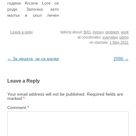
години Arcane Lore се
че нямам много
искам да не си чета
роди. Започна като
ентусиазъм. По-точно...
пощата през отпуската и
малък и скъп личен
хм, тази част на
да…
проект и такъв си остава
ентусиазма, която те…
и днес -- без излишни
Leave a reply
talking about:
BAS
,
money
,
problem
,
work
претенции, без
at coordinates:
everyday
,
µblog
превзетия шум от
on stardate:
1 May 2011
гоненето на класации, но
с приятната
привързаност, която
Post
←
За децата, че са малки
2090
→
всеки път ми дава сили
navigation
отново и отново да
отворя празен…
Leave a Reply
Your email address will not be published.
Required fields are
marked
*
Comment
*