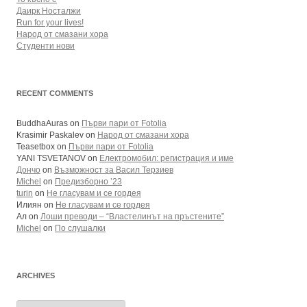
Даирк Носталжи
Run for your lives!
Народ от смазани хора
Студенти нови
RECENT COMMENTS
BuddhaAuras
on
Първи пари от Fotolia
Krasimir Paskalev
on
Народ от смазани хора
Teasetbox
on
Първи пари от Fotolia
YANI TSVETANOV
on
Електромобил: регистрация и име
Дончо
on
Възможност за Васил Терзиев
Michel
on
Предизборно ’23
turin
on
Не гласувам и се гордея
Илиян
on
Не гласувам и се гордея
Ал
on
Лоши преводи – “Властелинът на пръстените”
Michel
on
По слушалки
ARCHIVES
Archives