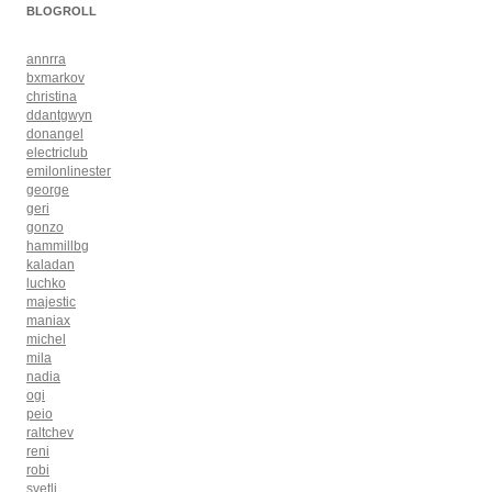
BLOGROLL
annrra
bxmarkov
christina
ddantgwyn
donangel
electriclub
emilonlinester
george
geri
gonzo
hammillbg
kaladan
luchko
majestic
maniax
michel
mila
nadia
ogi
peio
raltchev
reni
robi
svetli