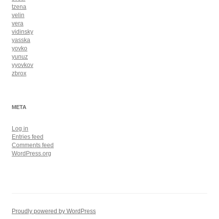
tzena
velin
vera
vidinsky
yasska
yovko
yunuz
yyovkov
zbrox
META
Log in
Entries feed
Comments feed
WordPress.org
Proudly powered by WordPress