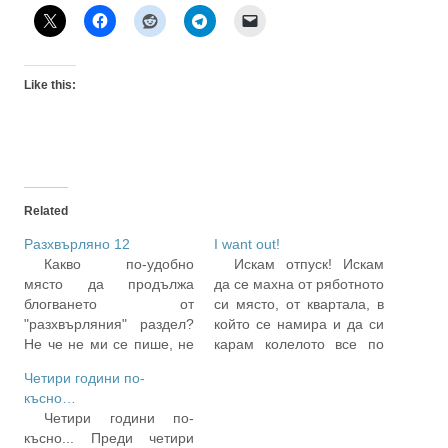
Like this:
Related
Разхвърляно 12
I want out!
Какво по-удобно
Искам отпуск! Искам
място да продължа
да се махна от ряботното
блогването от
си място, от квартала, в
"разхвърляния" раздел?
който се намира и да си
Не че не ми се пише, не
карам колелото все по
че и нямам за какво да
по-различни пътища...
Четири години по-
пиша – причината да
Искам за известно време
късно…
отварям малкото поле на
да не се сещам изобщо
Четири години по-
микроблога или направо
за проблемите в
късно... Преди четири
единия ред на identica е,
работата, също така