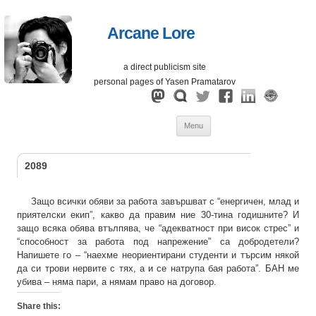
Arcane Lore
a direct publicism site
personal pages of Yasen Pramatarov
Skip
Menu
to
content
2089
Защо всички обяви за работа завършват с “енергичен, млад и
приятелски екип”, какво да правим ние 30-тина годишните? И
защо всяка обява втълпява, че “адекватност при висок стрес” и
“способност за работа под напрежение” са добродетели?
Напишете го – “наехме неориентирани студенти и търсим някой
да си трови нервите с тях, а и се натрупа бая работа”. БАН ме
убива – няма пари, а нямам право на договор.
Share this: