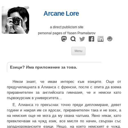
Arcane Lore
a direct publicism site
personal pages of Yasen Pramatarov
Skip
Menu
to
content
Езици? Има приложение за това.
Някои знаят, че имам интерес към езиците. Още от
предучилищната в Алианса с френски, после с опита да взема
приравнителен за английската гимназия, че и немски като
първокурсник в университета…
Е, Алианса го прекъснах точно преди дипломиране, девет
години и накрая им се ядосах, приравнителен така и не взех, а
на немския още не мога да му хвана чалъма. Явно някак, като
превключвам на чужд език, все мисля по начин, свързан със
западнороманските езици. Нещо, на което немският е чужд.