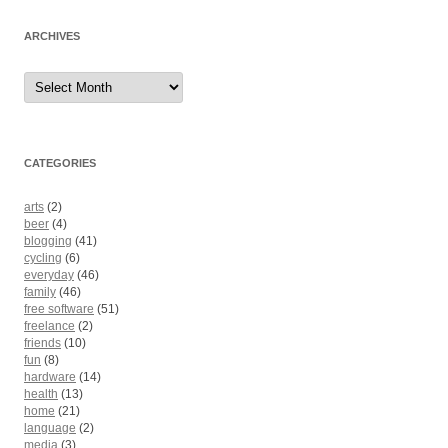
ARCHIVES
Archives
CATEGORIES
arts
(2)
beer
(4)
blogging
(41)
cycling
(6)
everyday
(46)
family
(46)
free software
(51)
freelance
(2)
friends
(10)
fun
(8)
hardware
(14)
health
(13)
home
(21)
language
(2)
media
(3)