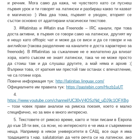
и речник. Мога само да кажа, че чувството като си пуснеш
първия урок и ти говорят на латински и разбираш какво ти казват
е магическо :) Има два тома, първият е уводен, вторият се
състои основно от адаптирани класически текстове.
3. ##latinitas и ##latin във Freenode – IRC канали, при това
доста активни, в първия се говори само на латински, другият му
е нещо като offtopic чат и може да се виси и да се говори и на
английски (такова разделение на каналите е доста характерно за
freenode). В ##latinitas за съжаление не е желателно да влизат
хора, които съвсем не знаят латински, така че не може просто
да стоиш там и да слушаш другите, а май няма и архив :(
Въпреки това, от краткия ми престой там останах с впечатление,
че са готини хора.
Повече информация тук:
http://latinitas.linguax.com/
Официалните им правила тук:
https://pastebin.com/Hxzb1uUT
4.
https://www.youtube.com/channel/UC30yV4OSzNd_uDJ9c1OFXBg
– този човек прави анализи на римска поезия, което е малко
специфично, но за мен е много интересно.
5. Текстовете от римско време, както и тези писани в Европа
до към 18-ти век, са ясни, но интересното е че има и съвременни
неща. Например в някои университети в САЩ, все още я има
традицията т.нар. salutatorian да чете речта си на латински, ако