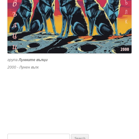
група
Лунните вълци
2000 - Лунен вълк
Search