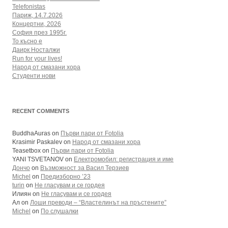
Telefonistas
Париж, 14.7.2026
Концертни, 2026
София през 1995г.
То късно е
Даирк Носталжи
Run for your lives!
Народ от смазани хора
Студенти нови
RECENT COMMENTS
BuddhaAuras
on
Първи пари от Fotolia
Krasimir Paskalev
on
Народ от смазани хора
Teasetbox
on
Първи пари от Fotolia
YANI TSVETANOV
on
Електромобил: регистрация и име
Дончо
on
Възможност за Васил Терзиев
Michel
on
Предизборно ’23
turin
on
Не гласувам и се гордея
Илиян
on
Не гласувам и се гордея
Ал
on
Лоши преводи – “Властелинът на пръстените”
Michel
on
По слушалки