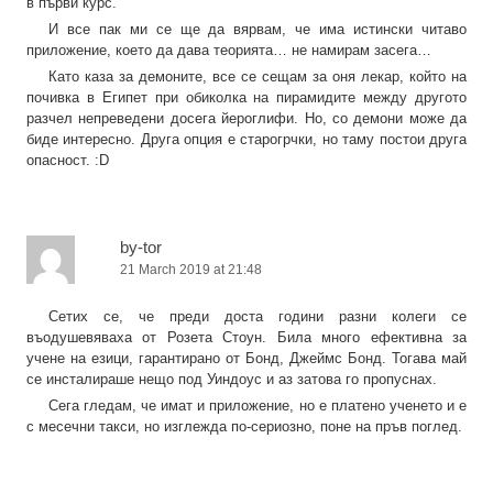
в първи курс.
И все пак ми се ще да вярвам, че има истински читаво
приложение, което да дава теорията… не намирам засега…
Като каза за демоните, все се сещам за оня лекар, който на
почивка в Египет при обиколка на пирамидите между другото
разчел непреведени досега йероглифи. Но, со демони може да
биде интересно. Друга опция е старогрчки, но таму постои друга
опасност. :D
by-tor
21 March 2019 at 21:48
Сетих се, че преди доста години разни колеги се
въодушевяваха от Розета Стоун. Била много ефективна за
учене на езици, гарантирано от Бонд, Джеймс Бонд. Тогава май
се инсталираше нещо под Уиндоус и аз затова го пропуснах.
Сега гледам, че имат и приложение, но е платено ученето и е
с месечни такси, но изглежда по-сериозно, поне на пръв поглед.