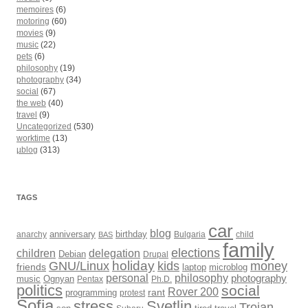
memoires
(6)
motoring
(60)
movies
(9)
music
(22)
pets
(6)
philosophy
(19)
photography
(34)
social
(67)
the web
(40)
travel
(9)
Uncategorized
(530)
worktime
(13)
µblog
(313)
TAGS
car
blog
anarchy
anniversary
birthday
Bulgaria
child
BAS
family
elections
children
delegation
Debian
Drupal
holiday
kids
money
GNU/Linux
friends
laptop
microblog
philosophy
personal
photography
music
Ognyan
Pentax
Ph.D.
politics
social
Rover 200
rant
programming
protest
Sofia
Svetlin
stress
Trojan