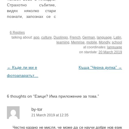
Константин-Кирил и брат
донякъде не съвсем, но
Страхотно събитие,
му Методий са създали
определено лоша
видях няколко стари
първо глаголицата или
новина. Доста хора
познати, запознах се с
първо кирилицата. Има
писаха за промените в
няколко нови и накрая
историческа хипотеза,
Нокия – писаха се най-
съжалих, че трябваше да
според която двамата
различни неща,
6 Replies
се връщам още същия
братя създават
включително и у нас.…
talking about:
app
,
culture
,
Duolingo
,
French
,
German
,
language
,
Latin
,
ден и докато те са пиели
глаголицата, а…
learning
,
Memrise
,
mobile
,
Mondly
,
school
бира вечерта, аз карах
at coordinates:
language
към София и
on stardate:
20 March 2019
залязващото слънце
блестеше в очите ми.
Post
←
Къде ли ми е
Къща “Черна дупка”
→
Важното е,…
navigation
фотоапаратът…
6 thoughts on “
Езици? Има приложение за това.
”
by-tor
21 March 2019 at 12:35
Честно казано не мисля, че може да се научи добре нов език