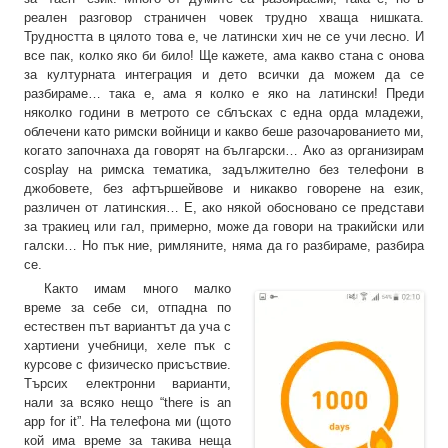
реален разговор страничен човек трудно хваща нишката.
Трудността в цялото това е, че латински хич не се учи лесно. И
все пак, колко яко би било! Ще кажете, ама какво стана с онова
за културната интеграция и дето всички да можем да се
разбираме… така е, ама я колко е яко на латински! Преди
няколко години в метрото се сблъсках с една орда младежи,
облечени като римски войници и какво беше разочарованието ми,
когато започнаха да говорят на български… Ако аз организирам
cosplay на римска тематика, задължително без телефони в
джобовете, без афтършейвове и никакво говорене на език,
различен от латинския… Е, ако някой обосновано се представи
за тракиец или гал, примерно, може да говори на тракийски или
галски… Но пък ние, римляните, няма да го разбираме, разбира
се.
Както имам много малко
време за себе си, отпадна по
естествен път вариантът да уча с
хартиени учебници, хеле пък с
курсове с физическо присъствие.
Търсих електронни варианти,
нали за всяко нещо “there is an
app for it”. На телефона ми (щото
кой има време за такива неща