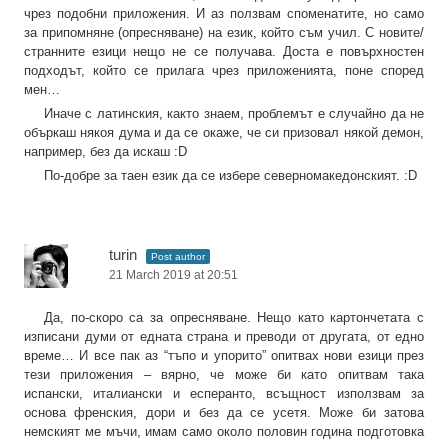
чрез подобни приложения. И аз ползвам споменатите, но само
за припомняне (опресняване) на език, който съм учил. С новите/
странните езици нещо не се получава. Доста е повърхностен
подходът, който се прилага чрез приложенията, поне според
мен…
Иначе с латинския, както знаем, проблемът е случайно да не
объркаш някоя дума и да се окаже, че си призовал някой демон,
например, без да искаш :D
По-добре за таен език да се избере северномакедонският. :D
turin
Post author
21 March 2019 at 20:51
Да, по-скоро са за опресняване. Нещо като картончетата с
изписани думи от едната страна и преводи от другата, от едно
време… И все пак аз “тъпо и упорито” опитвах нови езици през
тези приложения – вярно, че може би като опитвам така
испански, италиански и есперанто, всъщност използвам за
основа френския, дори и без да се усетя. Може би затова
немският ме мъчи, имам само около половин година подготовка