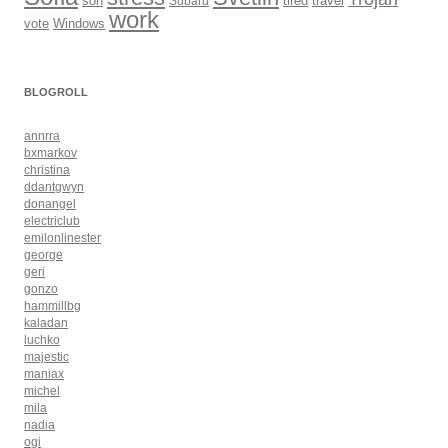
son
Subaru
tired
travel
work
Windows
vote
BLOGROLL
annrra
bxmarkov
christina
ddantgwyn
donangel
electriclub
emilonlinester
george
geri
gonzo
hammillbg
kaladan
luchko
majestic
maniax
michel
mila
nadia
ogi