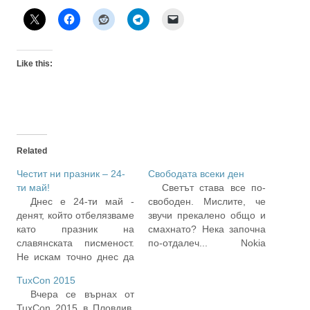
Like this:
Related
Честит ни празник – 24-
Свободата всеки ден
ти май!
Светът става все по-
Днес е 24-ти май -
свободен. Мислите, че
денят, който отбелязваме
звучи прекалено общо и
като празник на
смахнато? Нека започна
славянската писменост.
по-отдалеч... Nokia
Не искам точно днес да
обявиха наскоро, че вече
се задълбаваме много
ще използват Windows за
TuxCon 2015
във въпроса доколко е
смартфоните си.
Вчера се върнах от
славянска и дали
Донякъде неочаквана,
TuxCon 2015 в Пловдив.