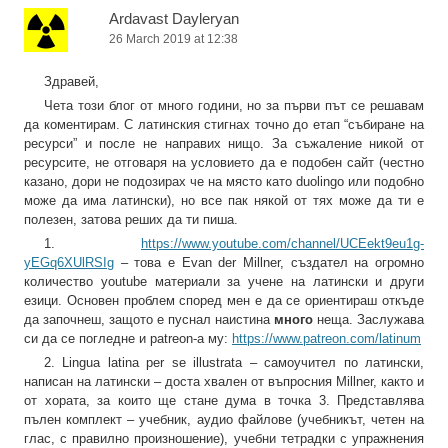
Ardavast Dayleryan
26 March 2019 at 12:38
Здравей,
Чета този блог от много години, но за първи път се решавам
да коментирам. С латинския стигнах точно до етап “събиране на
ресурси” и после не направих нищо. За съжаление никой от
ресурсите, не отговаря на условието да е подобен сайт (честно
казано, дори не подозирах че на място като duolingo или подобно
може да има латински), но все пак някой от тях може да ти е
полезен, затова реших да ти пиша.
1.
https://www.youtube.com/channel/UCEekt9eu1g-
yEGq6XUlRSIg
– това е Evan der Millner, създател на огромно
количество youtube материали за учене на латински и други
езици. Основен проблем според мен е да се ориентираш откъде
да започнеш, защото е пуснал наистина
много
неща. Заслужава
си да се погледне и patreon-а му:
https://www.patreon.com/latinum
2. Lingua latina per se illustrata – самоучител по латински,
написан на латински – доста хвален от въпросния Millner, както и
от хората, за които ще стане дума в точка 3. Представлява
пълен комплект – учебник, аудио файлове (учебникът, четен на
глас, с правилно произношение), учебни тетрадки с упражнения