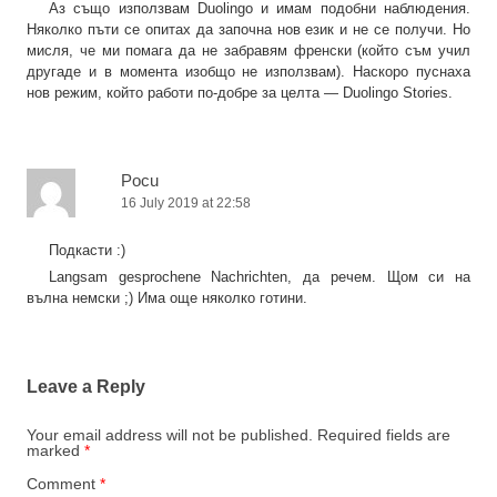
Аз също използвам Duolingo и имам подобни наблюдения.
Няколко пъти се опитах да започна нов език и не се получи. Но
мисля, че ми помага да не забравям френски (който съм учил
другаде и в момента изобщо не използвам). Наскоро пуснаха
нов режим, който работи по-добре за целта — Duolingo Stories.
Pocu
16 July 2019 at 22:58
Подкасти :)
Langsam gesprochene Nachrichten, да речем. Щом си на
вълна немски ;) Има още няколко готини.
Leave a Reply
Your email address will not be published.
Required fields are
marked
*
Comment
*