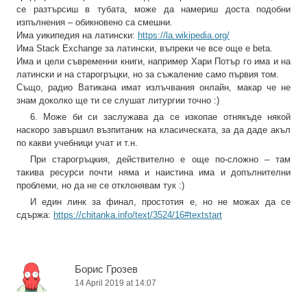
се разтърсиш в тубата, може да намериш доста подобни
изпълнения – обикновено са смешни.
Има уикипедия на латински:
https://la.wikipedia.org/
Има Stack Exchange за латински, въпреки че все още е beta.
Има и цели съвременни книги, например Хари Потър го има и на
латински и на старогръцки, но за съжаление само първия том.
Също, радио Ватикана имат излъчвания онлайн, макар че не
знам доколко ще ти се слушат литургии точно :)
6. Може би си заслужава да се изкопае отнякъде някой
наскоро завършил възпитаник на класическата, за да даде акъл
по какви учебници учат и т.н.
При старогръцкия, действително е още по-сложно – там
такива ресурси почти няма и наистина има и допълнителни
проблеми, но да не се отклонявам тук :)
И един линк за финал, простотия е, но не можах да се
сдържа:
https://chitanka.info/text/3524/16#textstart
Борис Грозев
14 April 2019 at 14:07