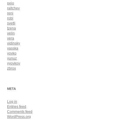
peio
raltchev
reni
robi
svetli
tzena
velin
vera
vidinsky
yasska
yovko
yunuz
yyovkov
zbrox
META
Log in
Entries feed
Comments feed
WordPress.org