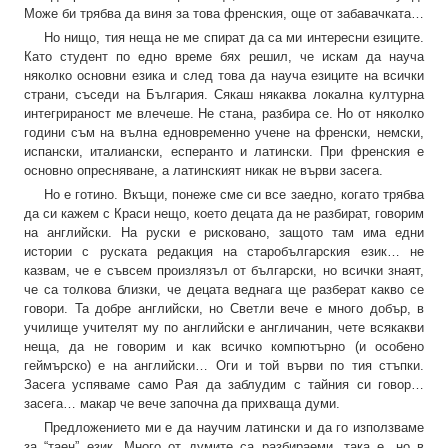
Може би трябва да виня за това френския, още от забавачката…
Но нищо, тия неща не ме спират да са ми интересни езиците.
Като студент по едно време бях решил, че искам да науча
няколко основни езика и след това да науча езиците на всички
страни, съседи на България. Сякаш някаква локална културна
интегрираност ме влечеше. Не стана, разбира се. Но от няколко
години съм на вълна едновременно учене на френски, немски,
испански, италиански, есперанто и латински. При френския е
основно опресняване, а латинският никак не върви засега.
Но е готино. Вкъщи, понеже сме си все заедно, когато трябва
да си кажем с Краси нещо, което децата да не разбират, говорим
на английски. На руски е рисковано, защото там има едни
истории с руската редакция на старобългарския език… не
казвам, че е съвсем произлязъл от български, но всички знаят,
че са толкова близки, че децата веднага ще разберат какво се
говори. Та добре английски, но Светли вече е много добър, в
училище учителят му по английски е англичанин, чете всякакви
неща, да не говорим и как всичко компютърно (и особено
геймърско) е на английски… Оги и той върви по тия стъпки.
Засега успяваме само Рая да заблудим с тайния си говор…
засега… макар че вече започна да прихваща думи.
Предложението ми е да научим латински и да го използваме
за “таен” език. Много от думите са разбираеми, така е, но в