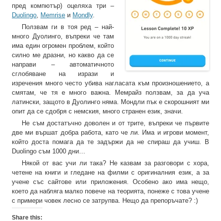
пред компютър) оцеляха три –
Duolingo
,
Memrise
и
Mondly
.
Ползвам ги в тоя ред – най-
много Дуолинго, въпреки че там
има един огромен проблем, който
силно ме дразни, но какво да се
направи – автоматичното
сглобяване на изрази и
изречения много често убива нагласата към произношението, а
смятам, че тя е много важна. Мемрайз ползвам, за да уча
латински, защото в Дуолинго няма. Мондли пък е скорошният ми
опит да се сдобря с немския, много странен език, значи.
Не съм достатъчно доволен и от трите, въпреки че първите
две ми вършат добра работа, като че ли. Има и игрови момент,
който доста помага да те задържи да не спираш да учиш. В
Duolingo съм 1000 дни…
Някой от вас учи ли така? Не казвам за разговори с хора,
четене на книги и гледане на филми с оригиналния език, а за
учене със сайтове или приложения. Особено ако има нещо,
което да набляга малко повече на теорията, понеже с това учене
с примери човек лесно се затрупва. Нещо да препоръчате? :)
Share this: