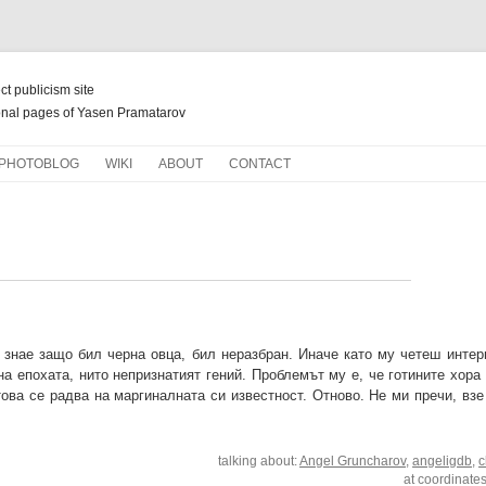
ect publicism site
nal pages of Yasen Pramatarov
Skip
PHOTOBLOG
WIKI
ABOUT
CONTACT
to
content
НОВ ЖИВОТ ЗА СТАРИ КНИГИ
е знае защо бил черна овца, бил неразбран. Иначе като му четеш интер
на епохата, нито непризнатият гений. Проблемът му е, че готините хор
това се радва на маргиналната си известност. Отново. Не ми пречи, вз
talking about:
Angel Gruncharov
,
angeligdb
,
c
at coordinate