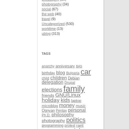
photography
(34)
social
(67)
the web
(40)
travel
(9)
Uncategorized
(530)
worktime
(13)
µblog
(313)
TAGS
anarchy
anniversary
BAS
car
blog
birthday
Bulgaria
children
Debian
child
delegation
Drupal
family
elections
GNU/Linux
friends
holiday
kids
laptop
money
microblog
music
personal
Ognyan
Pentax
philosophy
Ph.D.
politics
photography
rant
programming
protest