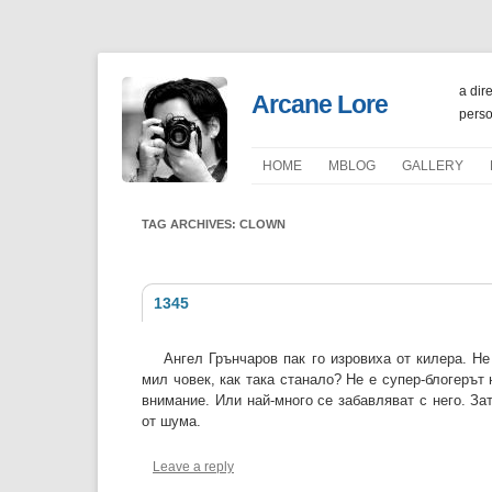
a dir
Arcane Lore
perso
HOME
ΜBLOG
GALLERY
PORTFOLIO
TAG ARCHIVES:
CLOWN
1345
Ангел Грънчаров пак го изровиха от килера. Н
мил човек, как така станало? Не е супер-блогерът 
внимание. Или най-много се забавляват с него. За
от шума.
Leave a reply