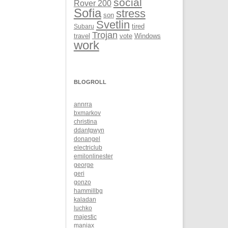
social
Rover 200
Sofia
stress
son
Svetlin
Subaru
tired
Trojan
Windows
travel
vote
work
BLOGROLL
annrra
bxmarkov
christina
ddantgwyn
donangel
electriclub
emilonlinester
george
geri
gonzo
hammillbg
kaladan
luchko
majestic
maniax