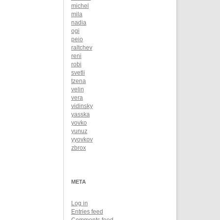
michel
mila
nadia
ogi
peio
raltchev
reni
robi
svetli
tzena
velin
vera
vidinsky
yasska
yovko
yunuz
yyovkov
zbrox
META
Log in
Entries feed