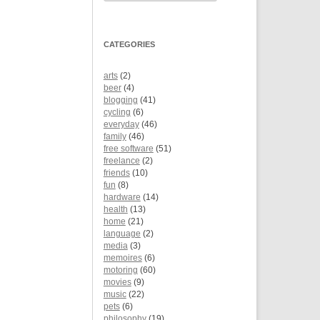
CATEGORIES
arts
(2)
beer
(4)
blogging
(41)
cycling
(6)
everyday
(46)
family
(46)
free software
(51)
freelance
(2)
friends
(10)
fun
(8)
hardware
(14)
health
(13)
home
(21)
language
(2)
media
(3)
memoires
(6)
motoring
(60)
movies
(9)
music
(22)
pets
(6)
philosophy
(19)