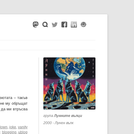
вютата – такъв
а не му обръщат
е да ми втръсва
група
Лунните вълци
2000 - Лунен вълк
lown
,
joke
,
vanity
s:
blogging
,
µblog