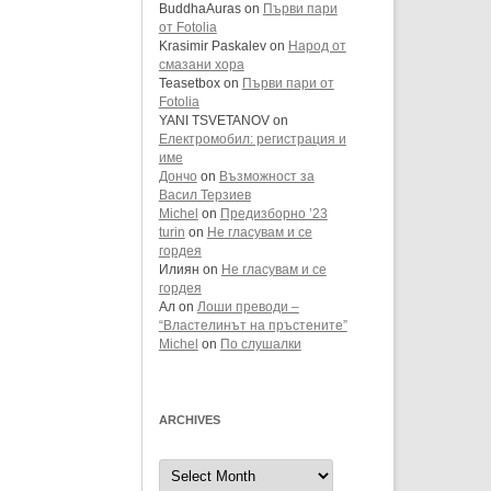
BuddhaAuras
on
Първи пари
от Fotolia
Krasimir Paskalev
on
Народ от
смазани хора
Teasetbox
on
Първи пари от
Fotolia
YANI TSVETANOV
on
Електромобил: регистрация и
име
Дончо
on
Възможност за
Васил Терзиев
Michel
on
Предизборно ’23
turin
on
Не гласувам и се
гордея
Илиян
on
Не гласувам и се
гордея
Ал
on
Лоши преводи –
“Властелинът на пръстените”
Michel
on
По слушалки
ARCHIVES
Archives