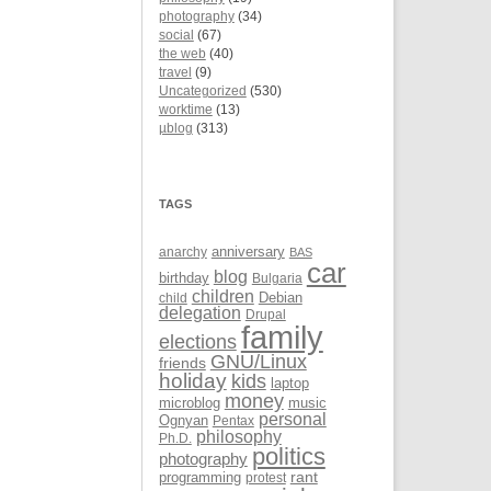
photography
(34)
social
(67)
the web
(40)
travel
(9)
Uncategorized
(530)
worktime
(13)
µblog
(313)
TAGS
anarchy
anniversary
BAS
car
blog
birthday
Bulgaria
children
Debian
child
delegation
Drupal
family
elections
GNU/Linux
friends
holiday
kids
laptop
money
microblog
music
personal
Ognyan
Pentax
philosophy
Ph.D.
politics
photography
rant
programming
protest