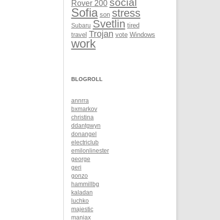
social
Rover 200
Sofia
stress
son
Svetlin
Subaru
tired
Trojan
Windows
travel
vote
work
BLOGROLL
annrra
bxmarkov
christina
ddantgwyn
donangel
electriclub
emilonlinester
george
geri
gonzo
hammillbg
kaladan
luchko
majestic
maniax