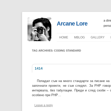
a dir
Arcane Lore
perso
HOME
ΜBLOG
GALLERY
PORTFOLIO
TAG ARCHIVES:
CODING STANDARD
1414
Попадал съм на много стандарти за писане на 
започнати проекти, не съм следял. За PHP говор
интервала, без табулации. Преди и след скоби – 
особено при PHP…
Leave a reply