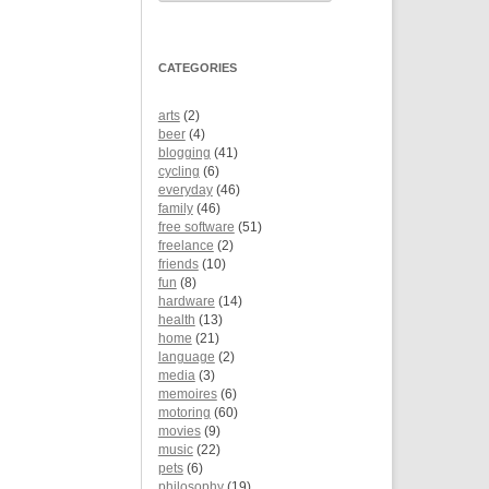
CATEGORIES
arts
(2)
beer
(4)
blogging
(41)
cycling
(6)
everyday
(46)
family
(46)
free software
(51)
freelance
(2)
friends
(10)
fun
(8)
hardware
(14)
health
(13)
home
(21)
language
(2)
media
(3)
memoires
(6)
motoring
(60)
movies
(9)
music
(22)
pets
(6)
philosophy
(19)