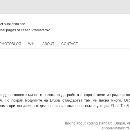
ect publicism site
nal pages of Yasen Pramatarov
Skip
PHOTOBLOG
WIKI
ABOUT
CONTACT
to
content
НОВ ЖИВОТ ЗА СТАРИ КНИГИ
код, но понеже ми се е налагало да работя с хора с вече изградени на
я. Но покрай модулите на Drupal стандартът там ми пасна много. От
само при логическо отделяне, иначе залепяне към функции. Яко! Трябв
talking about:
coding standard
,
Drupal
,
P
at coordinates:
fr