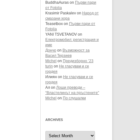
BuddhaAuras
on
Първи пари
от Fotolia
Krasimir Paskalev
on
Народ от
смазани хора
Teasetbox
on
Първи пари от
Fotolia
YANI TSVETANOV
on
Електромобил: регистрация и
име
Дончо
on
Възможност за
Васил Терзиев
Michel
on
Предизборно ’23
turin
on
Не гласувам и се
гордея
Илиян
on
Не гласувам и се
гордея
Ал
on
Лоши преводи –
“Властелинът на пръстените”
Michel
on
По слушалки
ARCHIVES
Archives