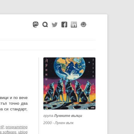
вици и по вече
стъп точно два
а си стандарт,
група
Лунните вълци
2000 - Лунен вълк
HP
,
programming
ee software
,
µblog