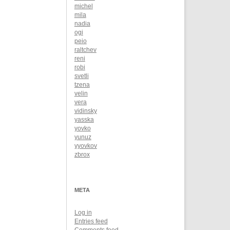
michel
mila
nadia
ogi
peio
raltchev
reni
robi
svetli
tzena
velin
vera
vidinsky
yasska
yovko
yunuz
yyovkov
zbrox
META
Log in
Entries feed