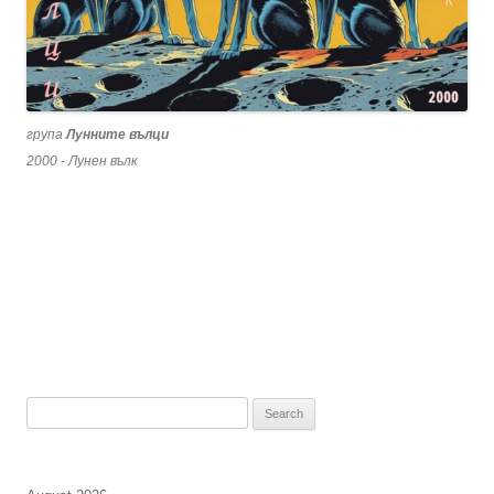
група
Лунните вълци
2000 - Лунен вълк
Search
for: