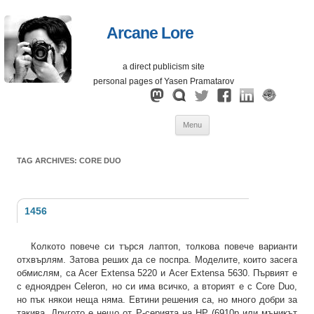
Arcane Lore
a direct publicism site
personal pages of Yasen Pramatarov
Skip
Menu
to
content
TAG ARCHIVES:
CORE DUO
1456
Колкото повече си търся лаптоп, толкова повече варианти
отхвърлям. Затова реших да се поспра. Моделите, които засега
обмислям, са Acer Extensa 5220 и Acer Extensa 5630. Първият е
с едноядрен Celeron, но си има всичко, а вторият е с Core Duo,
но пък някои неща няма. Евтини решения са, но много добри за
такива. Другото е нещо от P-серията на HP (6910p или мъникът