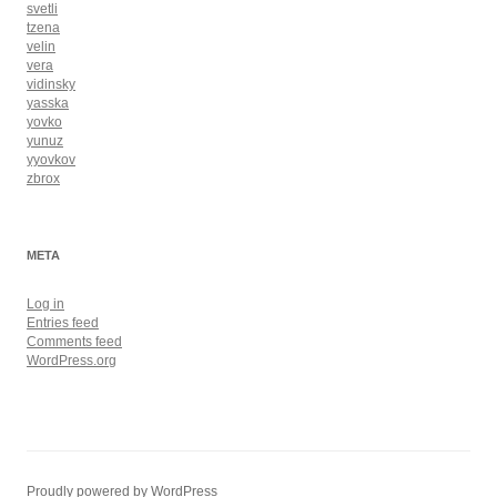
svetli
tzena
velin
vera
vidinsky
yasska
yovko
yunuz
yyovkov
zbrox
META
Log in
Entries feed
Comments feed
WordPress.org
Proudly powered by WordPress