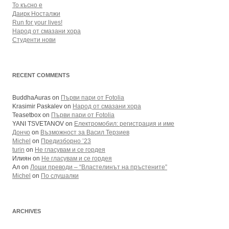
То късно е
Даирк Носталжи
Run for your lives!
Народ от смазани хора
Студенти нови
RECENT COMMENTS
BuddhaAuras
on
Първи пари от Fotolia
Krasimir Paskalev
on
Народ от смазани хора
Teasetbox
on
Първи пари от Fotolia
YANI TSVETANOV
on
Електромобил: регистрация и име
Дончо
on
Възможност за Васил Терзиев
Michel
on
Предизборно ’23
turin
on
Не гласувам и се гордея
Илиян
on
Не гласувам и се гордея
Ал
on
Лоши преводи – “Властелинът на пръстените”
Michel
on
По слушалки
ARCHIVES