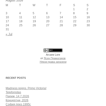
August 2026
M
T
W
T
F
S
S
1
2
3
4
5
6
7
8
9
10
11
12
13
14
15
16
17
18
19
20
21
22
23
24
25
26
27
28
29
30
31
« Jul
Arcane Lore
от
Ясен Праматаров
Някои права запазени
RECENT POSTS
Madness reigns. Primo Victoria!
Telefonistas
Париж, 14.7.2026
Концертни, 2026
София през 1995г.