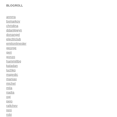
BLOGROLL
annrra
bxmarkov
christina
ddantgwyn
donangel
electriclub
emilonlinester
george
geri
gonzo
hammillbg
kaladan
luchko
majestic
maniax
michel
mila
nadia
ogi
peio
raltchev
reni
robi