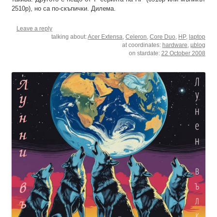
2510p), но са по-скъпички. Дилема.
Leave a reply
talking about:
Acer Extensa
,
Celeron
,
Core Duo
,
HP
,
laptop
at coordinates:
hardware
,
µblog
on stardate:
22 October 2008