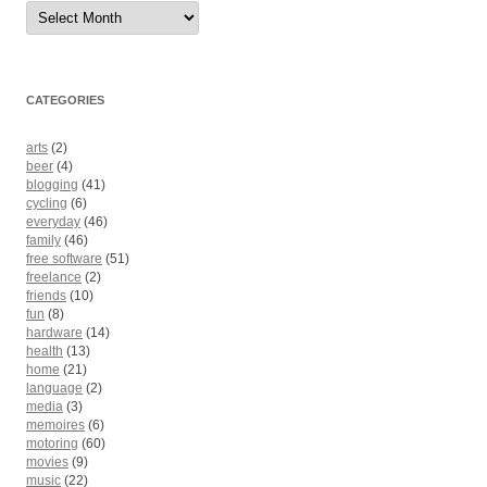
Archives
CATEGORIES
arts
(2)
beer
(4)
blogging
(41)
cycling
(6)
everyday
(46)
family
(46)
free software
(51)
freelance
(2)
friends
(10)
fun
(8)
hardware
(14)
health
(13)
home
(21)
language
(2)
media
(3)
memoires
(6)
motoring
(60)
movies
(9)
music
(22)