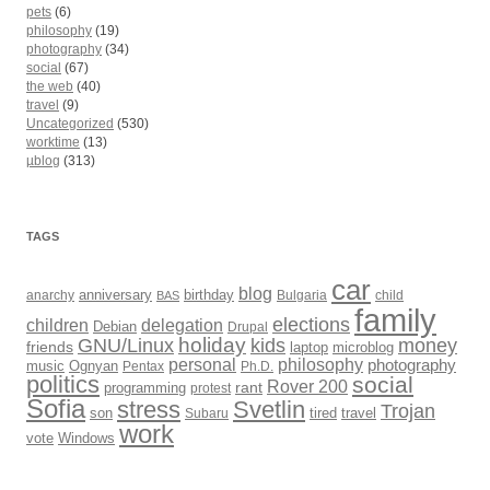
pets
(6)
philosophy
(19)
photography
(34)
social
(67)
the web
(40)
travel
(9)
Uncategorized
(530)
worktime
(13)
µblog
(313)
TAGS
car
blog
anarchy
anniversary
birthday
Bulgaria
child
BAS
family
elections
children
delegation
Debian
Drupal
holiday
kids
money
GNU/Linux
friends
laptop
microblog
philosophy
personal
photography
music
Ognyan
Pentax
Ph.D.
politics
social
Rover 200
rant
programming
protest
Sofia
Svetlin
stress
Trojan
son
Subaru
tired
travel
work
Windows
vote