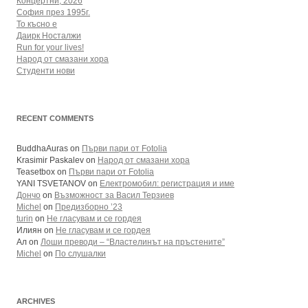
Концертни, 2026
София през 1995г.
То късно е
Даирк Носталжи
Run for your lives!
Народ от смазани хора
Студенти нови
RECENT COMMENTS
BuddhaAuras
on
Първи пари от Fotolia
Krasimir Paskalev
on
Народ от смазани хора
Teasetbox
on
Първи пари от Fotolia
YANI TSVETANOV
on
Електромобил: регистрация и име
Дончо
on
Възможност за Васил Терзиев
Michel
on
Предизборно ’23
turin
on
Не гласувам и се гордея
Илиян
on
Не гласувам и се гордея
Ал
on
Лоши преводи – “Властелинът на пръстените”
Michel
on
По слушалки
ARCHIVES