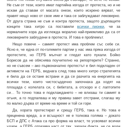
Не съм от тези, които имат партийна изгода от протеста, но и не
искам да ставам от масата онези, които искрено вярват, че
правят нещо ново от свое име и така се заблуждават лековерно.
От друга страна не съм и контра протеста, защото дърпащите
конците така хитро са поставили
всички пионки
, че за
нормалните хора да изглежда морално най-приемливо да са от
лековерните заблудени в протеста. И това е проблемът.
Нещо повече – самият протест има проблем със себе си.
Ясно е, че една от по-големите партии у нас има пряка изгода от
протестите, но ГЕРБ мълчат и гледат като пукали. Бойко
Борисов да не обяснява поучително на репортерите? Странно,
но не съвсем – ако първоначално протестът е бил подкладен от
активисти на ГЕРБ, веднага след това много хитро стратегията
е била да се остане встрани и да се разчита на енергията на
всички тези, които чистосърдечно започнаха да ходят на
площада с колелата си, с бебетата, а отскоро и с лаптопите
си… То точно това е подклаждането – не влизаш ти самият в
огъня, а го подпалваш и му правиш завет отстрани, слагаш му
по малко дърва от време на време и той си гори.
Да, хората протестират и срещу ГЕРБ, така е. Но това е
преценена вреда, а и всъщност не е толкова голяма – докато
БСП и ДПС с Атака са про форма на власт, те усвояват всички
удари, а ГЕРБ отразява част от тях, заради факта, че се води