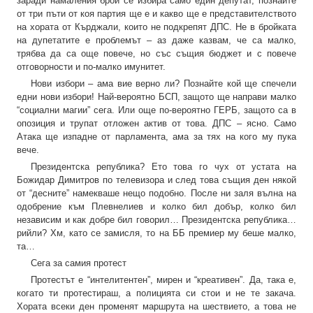
заради намаления брой се избира само един депутат, познайте
от три пъти от коя партия ще е и какво ще е представителството
на хората от Кърджали, които не подкрепят ДПС. Не в бройката
на дупетатите е проблемът – аз даже казвам, че са малко,
трябва да са още повече, но със същия бюджет и с повече
отговорности и по-малко имунитет.
Нови избори – ама вие верно ли? Познайте кой ще спечели
едни нови избори! Най-вероятно БСП, защото ще направи малко
“социални магии” сега. Или още по-вероятно ГЕРБ, защото са в
опозиция и трупат отложен актив от това. ДПС – ясно. Само
Атака ще изпадне от парламента, ама за тях на кого му пука
вече.
Президентска република? Ето това го чух от устата на
Божидар Димитров по телевизора и след това същия ден някой
от “десните” намекваше нещо подобно. После ни заля вълна на
одобрение към Плевнелиев и колко бил добър, колко бил
независим и как добре бил говорил… Президентска република…
рийли? Хм, като се замисля, то на ББ премиер му беше малко,
та…
Сега за самия протест
Протестът е “интелитентен”, мирен и “креативен”. Да, така е,
когато ти протестираш, а полицията си стои и не те закача.
Хората всеки ден променят маршрута на шествието, а това не