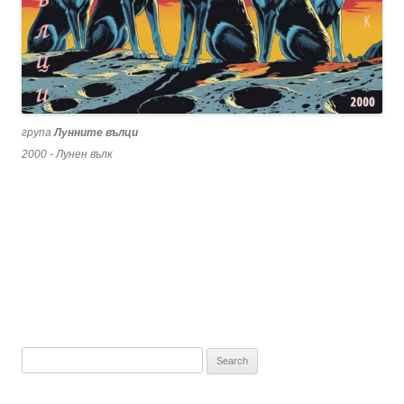
група
Лунните вълци
2000 - Лунен вълк
Search
for: