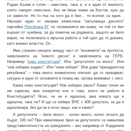
Радан Кънев е готин – наистина, така е, и е един от малкото,
които говорят смислено. Ако не беше човек на Костов, щях да
се замисля. Но то пък на кого да е бил… те всички са едни…
Наскоро един от някаква измислена “запълваща дясното”
партийка
Република БГ
по телевизията ми казва, че той се бил
върнал от чужбина, за да помогне на родината, защото не било
вярно, че политиката е мръсна работа и той щял да го докаже,
като вземат властта. Ох…
Има странен синхрон между част от “исканията” на протеста,
заявленията на “новото дясно” и заявленията на ГЕРБ.
Например “
нова конституция
“. Или “депутатите са много”. Или
“нов изборен кодекс”. Или “нови избори”. Или дори “президентска
република” – това много внимателно опитват да го прокарват,
сигурно е едно от основните в плана им, затова внимават с него.
Каква нова конституция? Нов изборен закон? Какво точно не
им харесва, ама конкретно кое е това, което не работи в
Конституцията? Ясно, че не е идеална, ама новата ще е
идеална, така ли? И ще се избира ВНС с 400 депутата, за да я
идеализира, без да ни е ясно защо, как и какво?
А депутатите – били много… колко много, колко искате да
бъдат, 100 ли? При намаляване броя на депутатите се намалява
представителността на гражданите – ако например от Кърджали