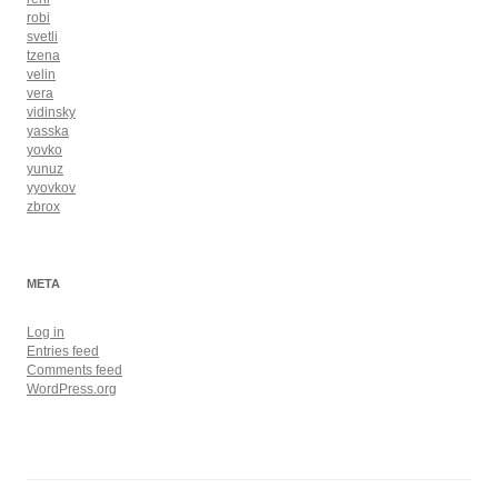
robi
svetli
tzena
velin
vera
vidinsky
yasska
yovko
yunuz
yyovkov
zbrox
META
Log in
Entries feed
Comments feed
WordPress.org