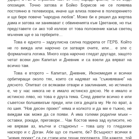
опозиция. Точно затова и Бойко Борисов не се появява
постоянно в телевизора, иначе ще влиза повече в полезрението
и ще бере повече “народна любов”. Може би е решил да жертва
дама и затова ни занимават с обвиненията към Цветанов, но пък
представете си ако той излезе от това положение какъв светец
мъченик ще е за герберите…
Това е едното – задкулисна силна подкрепа от ГЕРБ. Който
не го вижда или нарочно си затваря очите, или… е зле с
формалната логика. Много хора нарочно гледат другаде, защото
четат всеки ден Капитал и Дневник и са взели да вярват на
всичко там.
Това е второто – Капитал, Дневник, Икономедия и всички
орбитиращи около тях, които се надяват на “съживяване” на
дясното. Опитват се всякакви отвари и заклинания, но истината
е, че у нас никога не е имало истинско дясно. Не е имало и
истинско ляво, но това е друга тема. След девети всичко е или
съветски болшевизъм преди, или сега децата му. Не по врат, а
по шия. “Нов десен проект” няма и колкото и да ми е тъжно, не
виждам как може да се появи. А има големи родилни мъки –
оставки, рокади, преговори… Чак Костов мина зад кулисите, но
не вярвам аз, мълчи и стадионът – това шоу го гледахме
наскоро и с Доган. Абе що се пънете, бе? Всъщност всички в
“новия проект” са си стари или техни протежета. Ще кажете, той