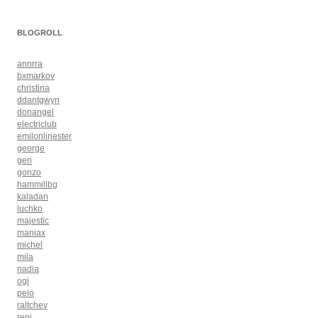
BLOGROLL
annrra
bxmarkov
christina
ddantgwyn
donangel
electriclub
emilonlinester
george
geri
gonzo
hammillbg
kaladan
luchko
majestic
maniax
michel
mila
nadia
ogi
peio
raltchev
reni