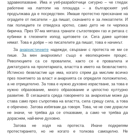
здравеопазване. Има и уеб-разработчици сигурно – че гледах
работене на лаптопи на площада – а българският уеб
продължава да е посредствен. Имаше протестно прескачане на
оградите от писатели – да пишат, скачането е за лекоатлети. И
пак полицаите ги отведоха кротко, само дето не ги черпиха
биричка. През 97-ма мятаха гранати сълзотворен газ и ритаха с
кубинки в глезените изпод щитовете си. Сега даже щитове
нямат. Това е добре – но писателите да пишат, това е начинът.
За
анархистичните
надежди, свързани с протеста не ми се
пише. За мен анархизмът също е еволюционен процес.
Революциите са се провалили, както се е провалила и
диктатурата на пролетариата, властта в името на безвластието.
Истинско безвластие ще има, когато спрем да мислим всичко
през понятието за власт и анархията се определя положително,
а не отрицателно. За това е нужно духовно израстване, за това е
нужно образование, много образование и цялостно културно
развитие. В сегашната среда говоренето за анархизъм може да
става само през съпротива на властта, сила срещу сила, а това
е обречено. Затова избягвам да говоря. Това, че не сме дорасли
не значи, че трябва да се отказваме, а само че трябва да
дораснем, най-вече духовно.
Затова не ходя на протеста. Иначе подкрепям
протестирането, но не когато е толкова самоцелно. Не