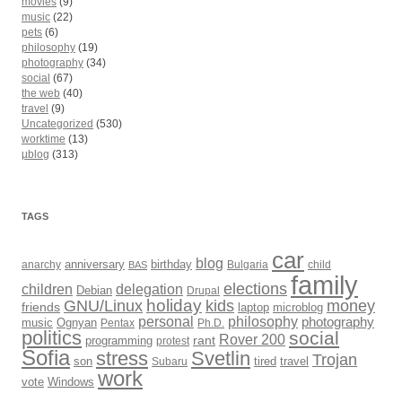
movies
(9)
music
(22)
pets
(6)
philosophy
(19)
photography
(34)
social
(67)
the web
(40)
travel
(9)
Uncategorized
(530)
worktime
(13)
µblog
(313)
TAGS
car
blog
anarchy
anniversary
birthday
Bulgaria
child
BAS
family
elections
children
delegation
Debian
Drupal
holiday
kids
money
GNU/Linux
friends
laptop
microblog
philosophy
personal
photography
music
Ognyan
Pentax
Ph.D.
politics
social
Rover 200
rant
programming
protest
Sofia
Svetlin
stress
Trojan
son
Subaru
tired
travel
work
Windows
vote