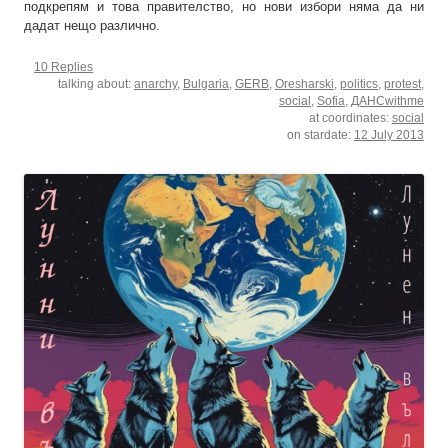
подкрепям и това правителство, но нови избори няма да ни
дадат нещо различно.
10 Replies
talking about:
anarchy
,
Bulgaria
,
GERB
,
Oresharski
,
politics
,
protest
,
social
,
Sofia
,
ДАНСwithme
at coordinates:
social
on stardate:
12 July 2013