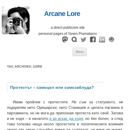
Arcane Lore
a direct publicism site
personal pages of Yasen Pramatarov
Skip
Menu
to
content
TAG ARCHIVES:
GERB
Протестът – самоцел или самозаблуда?
Имам проблем с протестите. Не съм за статуквото, не
подкрепям нито Орешарски, нито Станишев и цялата пасмина в
парламента, но не мога да припозная протеста като свой. Затова
и не ходя – в началото
и аз исках да ходя
, но бях болен, а след
това толкова неща около протестите и политическите влияния
около тях някак случайно взеха да съвпадат, че вече не искам.