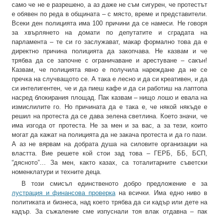
само че не е разрешено, а аз даже не съм сигурен, че протестът
е обявен по реда в общината – с място, време и представители.
Всеки ден полицията има 100 причини да се намеси. Не говоря
за хвърлянето на домати по депутатите и сградата на
парламента – те си го заслужават, макар формално това да е
директно причина полицията да закопчава. Не казвам и че
трябва да се започне с ограничаване и арестуване – сакън!
Казвам, че полицията явно е получила нареждане да не се
пречка на случващото се. А така е лесно и да си креативен, и да
си интелигентен, че и да пиеш кафе и да си работиш на лаптопа
насред блокирания площад. Пак казвам – нищо лошо и евала на
измислилите го. Но причината да е така е, че някой някъде е
решил на протеста да се дава зелена светлина. Което значи, че
има изгода от протеста. Не за мен и за вас, а за тези, които
могат да кажат на полицията да не закача протеста и да го пази.
А аз не вярвам на добрата душа на силовите организации на
властта. Вие решете кой стои зад това – ГЕРБ, ББ, БСП,
“дясното”… За мен, както казах, са тоталитарните съветски
номенклатури и техните деца.
В този смисъл единственото добро предложение е за
лустрация и финансова проверка
на всички. Има едно ниво в
политиката и бизнеса, над което трябва да си кадър или дете на
кадър. За съжаление сме изпуснали тоя влак отдавна – пак