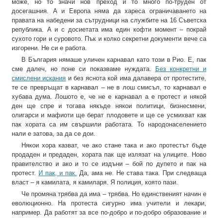
може, но то значи нов преход и то много по-труден от
досегашния. А и Европа няма да хареса ограничаването на
правата на набедени за сътрудници на службите на 16 Съветска
република. А и с досиетата има един кофти момент – покрай
сухото гори и суровото. Пък и колко секретни документи вече са
изгорени. Не си е работа.
В България нямаше уличен карнавал като този в Рио. Е, пак
сме далеч, но поне си показваме нуждата.
Без конкретни и
смислени искания
и без яснота кой има далавера от протестите,
те се превръщат в карнавал – не в лош смисъл, то карнавал е
хубава дума. Лошото е, че не е карнавал а е протест и някой
ден ще спре и тогава някъде някои политици, бизнесмени,
олигарси и мафиоти ще берат плодовете и ще се усмихват как
пак хората са им свършили работата. То народонаселението
нали е затова, за да се дои.
Някои хора казват, че ако стане така и ако протестът бъде
продаден и предаден, хората пак ще излязат на улиците. Ново
правителство и ако и то се издъни – бой по дупето и пак на
протест.
И пак, и пак.
Да, ама не. Не става така. При следваща
власт – я камилата, я камиларя. Я полиция, която пази.
Че промяна трябва да има – трябва. Но единственият начин е
еволюционно. На протеста сигурно има учители и лекари,
например. Да работят за все по-добро и по-добро образование и