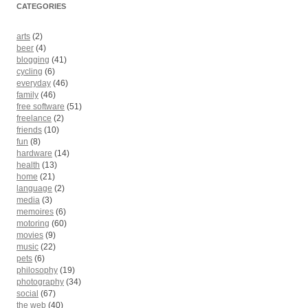
CATEGORIES
arts
(2)
beer
(4)
blogging
(41)
cycling
(6)
everyday
(46)
family
(46)
free software
(51)
freelance
(2)
friends
(10)
fun
(8)
hardware
(14)
health
(13)
home
(21)
language
(2)
media
(3)
memoires
(6)
motoring
(60)
movies
(9)
music
(22)
pets
(6)
philosophy
(19)
photography
(34)
social
(67)
the web
(40)