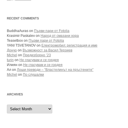
RECENT COMMENTS
BuddhaAuras
on
Първи пари от Fotolia
Krasimir Paskalev
on
Народ от смазани хора
Teasetbox
on
Първи пари от Fotolia
YANI TSVETANOV
on
Електромобил: регистрация и име
Дончо
on
Възможност за Васил Терзиев
Michel
on
Предизборно ’23
turin
on
Не гласувам и се гордея
Илиян
on
Не гласувам и се гордея
Ал
on
Лоши преводи – “Властелинът на пръстените”
Michel
on
По слушалки
ARCHIVES
Archives