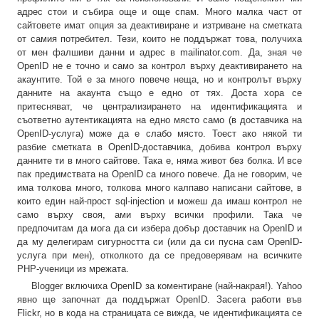
адрес стои и събира още и още спам. Много малка част от
сайтовете имат опция за деактивиране и изтриване на сметката
от самия потребител. Тези, които не поддържат това, получиха
от мен фалшиви данни и адрес в mailinator.com. Да, зная че
OpenID не е точно и само за контрол върху деактивирането на
акаунтите. Той е за много повече неща, но и контролът върху
данните на акаунта също е едно от тях. Доста хора се
притесняват, че централизирането на идентификацията и
съответно аутентикацията на едно място само (в доставчика на
OpenID-услуга) може да е слабо място. Тоест ако някой ти
разбие сметката в OpenID-доставчика, добива контрол върху
данните ти в много сайтове. Така е, няма живот без болка. И все
пак предимствата на OpenID са много повече. Да не говорим, че
има толкова много, толкова много калпаво написани сайтове, в
които един най-прост sql-injection и можеш да имаш контрол не
само върху своя, ами върху всички профили. Така че
предпочитам да мога да си избера добър доставчик на OpenID и
да му делегирам сигурността си (или да си пусна сам OpenID-
услуга при мен), отколкото да се предоверявам на всичките
PHP-ученици из мрежата.
Blogger включиха OpenID за коментиране (най-накрая!). Yahoo
явно ще започнат да поддържат OpenID. Засега работи във
Flickr, но в кода на страницата се вижда, че идентификацията се