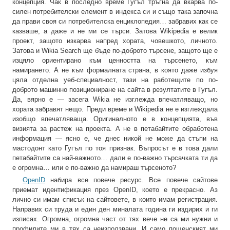
концепция. Чак в последно време Гугъл тръгна да вкарва по-
силен потребителски елемент в индекса си и също така започна
да прави своя си потребителска енциклопедия… забравих как се
казваше, а даже и не ми се търси. Затова Wikipedia е велик
проект, защото изкарва напред хората, човешкото, личното.
Затова и Wikia Search ще бъде по-доброто търсене, защото ще е
изцяло ориентирано към ценността на търсенето, към
намирането. А не към формалната страна, в която даже избуя
цяла отделна уеб-специалност, тази на работещите по по-
доброто машинно позициониране на сайта в резултатите в Гугъл.
Да, вярно е — засега Wikia не изглежда впечатляващо, но
хората забравят нещо. Преди време и Wikipedia не е изглеждала
изобщо впечатляваща. Оригиналното е в концепцията, във
визията за растеж на проекта. А не в петабайтите обработена
информация — ясно е, че днес никой не може да стъпи на
мастодонт като Гугъл по тоя признак. Въпросът е в това дали
петабайтите са най-важното… дали е по-важно търсачката ти да
е огромна… или е по-важно да намираш търсеното?
OpenID
набира все повече ресурс. Все повече сайтове
приемат идентификация през OpenID, което е прекрасно. Аз
лично си имам списък на сайтовете, в които имам регистрация.
Направих си труда и един ден миналата година ги издирих и ги
изписах. Огромна, огромна част от тях вече не са ми нужни и
профилите ми в тях са неизползвани. И само пощенският ми