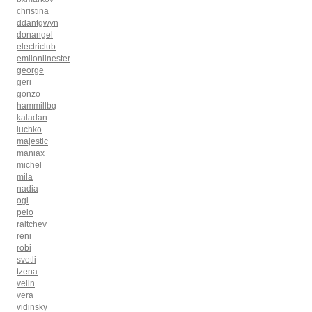
christina
ddantgwyn
donangel
electriclub
emilonlinester
george
geri
gonzo
hammillbg
kaladan
luchko
majestic
maniax
michel
mila
nadia
ogi
peio
raltchev
reni
robi
svetli
tzena
velin
vera
vidinsky