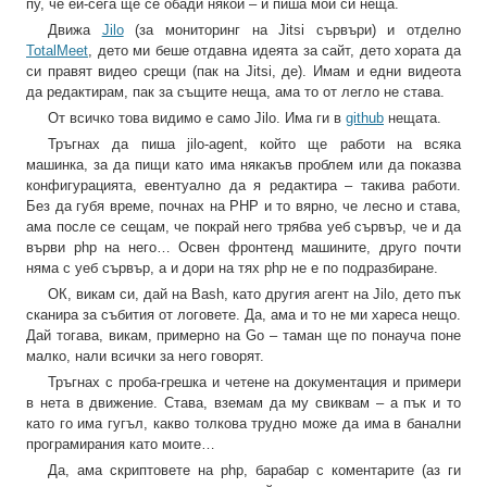
пу, че ей-сега ще се обади някой – и пиша мои си неща.
Движа
Jilo
(за мониторинг на Jitsi сървъри) и отделно
TotalMeet
, дето ми беше отдавна идеята за сайт, дето хората да
си правят видео срещи (пак на Jitsi, де). Имам и едни видеота
да редактирам, пак за същите неща, ама то от легло не става.
От всичко това видимо е само Jilo. Има ги в
github
нещата.
Тръгнах да пиша jilo-agent, който ще работи на всяка
машинка, за да пищи като има някакъв проблем или да показва
конфигурацията, евентуално да я редактира – такива работи.
Без да губя време, почнах на PHP и то вярно, че лесно и става,
ама после се сещам, че покрай него трябва уеб сървър, че и да
върви php на него… Освен фронтенд машините, друго почти
няма с уеб сървър, а и дори на тях php не е по подразбиране.
ОК, викам си, дай на Bash, като другия агент на Jilo, дето пък
сканира за събития от логовете. Да, ама и то не ми хареса нещо.
Дай тогава, викам, примерно на Go – таман ще по понауча поне
малко, нали всички за него говорят.
Тръгнах с проба-грешка и четене на документация и примери
в нета в движение. Става, вземам да му свиквам – а пък и то
като го има гугъл, какво толкова трудно може да има в банални
програмирания като моите…
Да, ама скриптовете на php, барабар с коментарите (аз ги