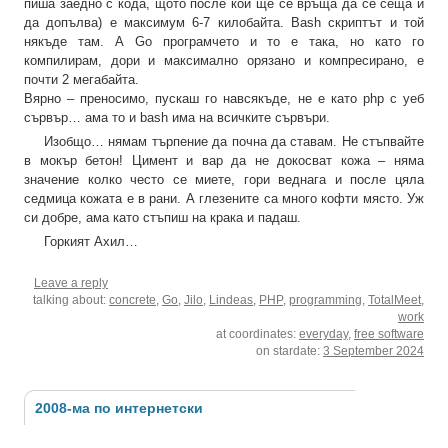
пиша заедно с кода, щото после кой ще се връща да се сеща и
да допълва) е максимум 6-7 килобайта. Bash скриптът и той
някъде там. А Go програмчето и то е така, но като го
компилирам, дори и максимално орязано и компресирано, е
почти 2 мегабайта.
Вярно – преносимо, пускаш го навсякъде, не е като php с уеб
сървър… ама то и bash има на всичките сървъри.
Изобщо… нямам търпение да почна да ставам. Не стъпвайте
в мокър бетон! Цимент и вар да не докосват кожа – няма
значение колко често се миете, гори веднага и после цяла
седмица кожата е в рани. А глезените са много кофти място. Уж
си добре, ама като стъпиш на крака и падаш.
Горкият Ахил…
Leave a reply
talking about:
concrete
,
Go
,
Jilo
,
Lindeas
,
PHP
,
programming
,
TotalMeet
,
work
at coordinates:
everyday
,
free software
on stardate:
3 September 2024
2008-ма по интернетски