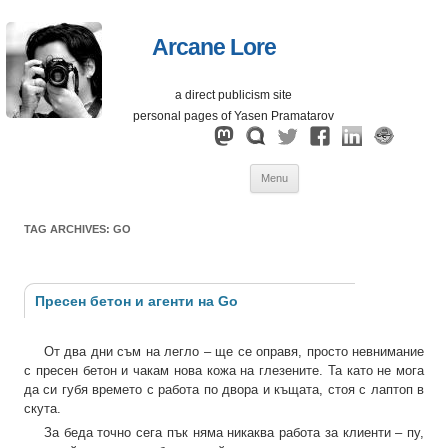
Arcane Lore
a direct publicism site
personal pages of Yasen Pramatarov
Skip
Menu
to
content
TAG ARCHIVES:
GO
Пресен бетон и агенти на Go
От два дни съм на легло – ще се оправя, просто невнимание
с пресен бетон и чакам нова кожа на глезените. Та като не мога
да си губя времето с работа по двора и къщата, стоя с лаптоп в
скута.
За беда точно сега пък няма никаква работа за клиенти – пу,