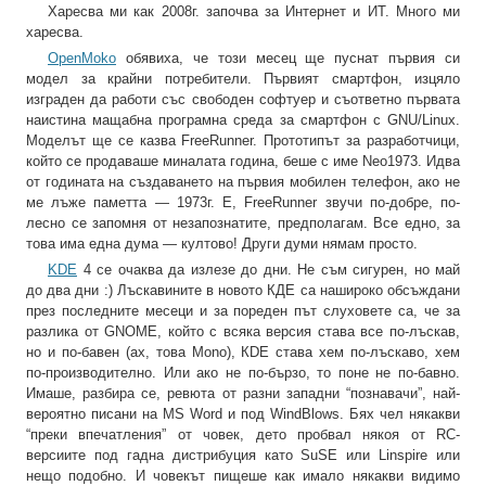
Харесва ми как 2008г. започва за Интернет и ИТ. Много ми
харесва.
OpenMoko
обявиха, че този месец ще пуснат първия си
модел за крайни потребители. Първият смартфон, изцяло
изграден да работи със свободен софтуер и съответно първата
наистина мащабна програмна среда за смартфон с GNU/Linux.
Моделът ще се казва FreeRunner. Прототипът за разработчици,
който се продаваше миналата година, беше с име Neo1973. Идва
от годината на създаването на първия мобилен телефон, ако не
ме лъже паметта — 1973г. Е, FreeRunner звучи по-добре, по-
лесно се запомня от незапознатите, предполагам. Все едно, за
това има една дума — култово! Други думи нямам просто.
KDE
4 се очаква да излезе до дни. Не съм сигурен, но май
до два дни :) Лъскавините в новото КДЕ са нашироко обсъждани
през последните месеци и за пореден път слуховете са, че за
разлика от GNOME, който с всяка версия става все по-лъскав,
но и по-бавен (ах, това Mono), КDE става хем по-лъскаво, хем
по-производително. Или ако не по-бързо, то поне не по-бавно.
Имаше, разбира се, ревюта от разни западни “познавачи”, най-
вероятно писани на MS Word и под WindBlows. Бях чел някакви
“преки впечатления” от човек, дето пробвал някоя от RC-
версиите под гадна дистрибуция като SuSE или Linspire или
нещо подобно. И човекът пищеше как имало някакви видимо