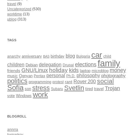
travel
(9)
Uncategorized
(530)
worktime
(13)
µblog
(313)
TAGS
car
blog
anarchy
anniversary
birthday
Bulgaria
child
BAS
family
elections
children
delegation
Debian
Drupal
holiday
kids
money
GNU/Linux
friends
laptop
microblog
philosophy
personal
photography
music
Ognyan
Pentax
Ph.D.
politics
social
Rover 200
rant
programming
protest
Sofia
Svetlin
stress
Trojan
son
Subaru
tired
travel
work
Windows
vote
BLOGROLL
annrra
bxmarkov