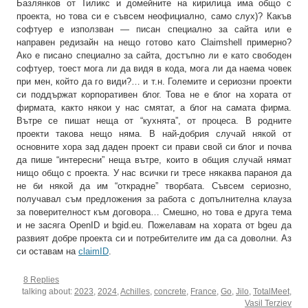
Базлянков от Тиликс и домейните на кирилица има общо с
проекта, но това си е съвсем неофициално, само слух)? Какъв
софтуер е използван — писан специално за сайта или е
направен редизайн на нещо готово като Claimshell примерно?
Ако е писано специално за сайта, достъпно ли е като свободен
софтуер, тоест мога ли да видя в кода, мога ли да наема човек
при мен, който да го види?… и т.н. Големите и сериозни проекти
си поддържат корпоративен блог. Това не е блог на хората от
фирмата, както някои у нас смятат, а блог на самата фирма.
Вътре се пишат неща от “кухнята”, от процеса. В родните
проекти такова нещо няма. В най-добрия случай някой от
основните хора зад даден проект си прави свой си блог и почва
да пише “интересни” неща вътре, които в общия случай нямат
нищо общо с проекта. У нас всички ги тресе някаква параноя да
не би някой да им “открадне” творбата. Съвсем сериозно,
получавал съм предложения за работа с допълнителна клауза
за поверителност към договора… Смешно, но това е друга тема
и не засяга OpenID и bgid.eu. Пожелавам на хората от bgeu да
развият добре проекта си и потребителите им да са доволни. Аз
си оставам на
claimID
.
8 Replies
talking about:
2023
,
2024
,
Achilles
,
concrete
,
France
,
Go
,
Jilo
,
TotalMeet
,
Vasil Terziev