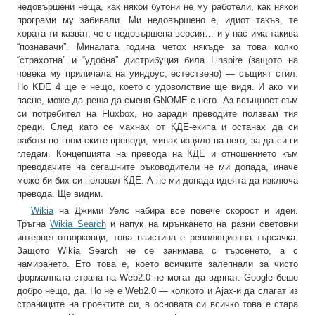
недовършени неща, как някои бутони не му работели, как някои
програми му забивали. Ми недовършено е, идиот такъв, те
хората ти казват, че е недовършена версия… и у нас има такива
“познавачи”. Миналата година четох някъде за това колко
“страхотна” и “удобна” дистрибуция била Linspire (защото на
човека му приличала на уиндоус, естествено) — същият стил.
Но KDE 4 ще е нещо, което с удоволствие ще видя. И ако ми
пасне, може да реша да сменя GNOME с него. Аз всъщност съм
си потребител на Fluxbox, но заради преводите ползвам тия
среди. След като се махнах от КДЕ-екипа и останах да си
работя по гном-ските преводи, минах изцяло на него, за да си ги
гледам. Концепцията на превода на КДЕ и отношението към
преводачите на сегашните ръководители не ми допада, иначе
може би бих си ползвал КДЕ. А не ми допада идеята да изключа
превода. Ще видим.
Wikia
на Джими Уелс набира все повече скорост и идеи.
Тръгна
Wikia Search
и напук на мрънкането на разни световни
интернет-отворковци, това наистина е революционна търсачка.
Защото Wikia Search не се занимава с търсенето, а с
намирането. Ето това е, което всичките залепнали за чисто
формалната страна на Web2.0 не могат да вдянат. Google беше
добро нещо, да. Но не е Web2.0 — колкото и Ajax-и да слагат из
страниците на проектите си, в основата си всичко това е стара