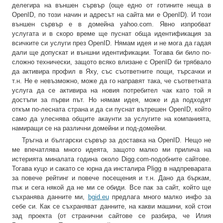
делегира на външен сървър (още едно от готините неща в
OpenID, по този начин и адресът на сайта ми е OpenID). И този
външен сървър е в домейна yahoo.com. Явно изпробват
услугата и в скоро време ще пуснат обща идентификация за
всичките си услуги през OpenID. Нямам идея и не мога да гадая
дали ще допускат и външни идентификации. Тогава би било по-
сложно технически, защото всяко влизане с OpenID би трябвало
да активира профил в Яху, със съответните пощи, търсачки и
т.н. Не е невъзможно, може да го направят така, че съответната
услуга да се активира на новия потребител чак като той я
достъпи за първи път. Но нямам идея, може и да подходят
откъм по-лесната страна и да си пуснат вътрешен OpenID, който
само да улеснява общите акаунти за услугите на компанията,
намиращи се на различни домейни и под-домейни.
Тръгна и български сървър за доставка на OpenID. Нещо не
ме впечатлява много идеята, защото малко ми прилича на
истерията миналата година около Digg.com-подобните сайтове.
Тогава куцо и сакато се юрна да инсталира Pligg в надпреварата
за повече рейтинг и повече посещения и т.н. Дано да бъркам,
пък и сега някой да не ми се обиди. Все пак за сайт, който ще
съхранява данните ми,
bgid.eu
предлага много малко инфо за
себе си. Как се съхраняват данните, на какви машини, кой стои
зад проекта (от странични сайтове се разбира, че Илия