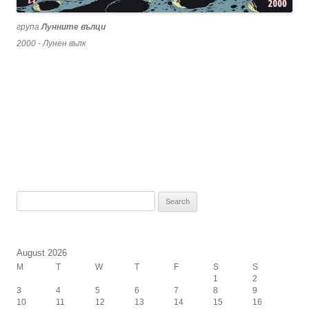
група
Лунните вълци
2000 - Лунен вълк
Search
for:
August 2026
M
T
W
T
F
S
S
1
2
3
4
5
6
7
8
9
10
11
12
13
14
15
16