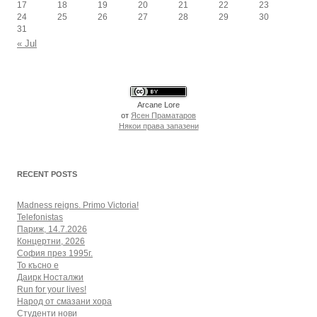
17
18
19
20
21
22
23
24
25
26
27
28
29
30
31
« Jul
Arcane Lore
от
Ясен Праматаров
Някои права запазени
RECENT POSTS
Madness reigns. Primo Victoria!
Telefonistas
Париж, 14.7.2026
Концертни, 2026
София през 1995г.
То късно е
Даирк Носталжи
Run for your lives!
Народ от смазани хора
Студенти нови