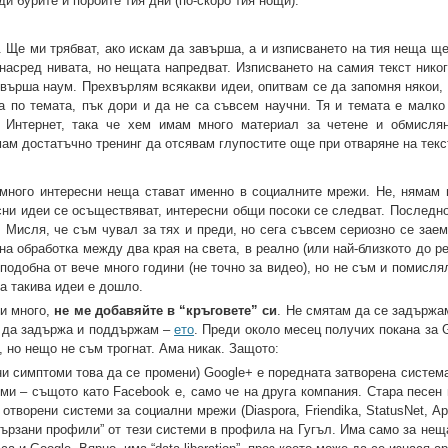
ди бурите и пороите тия дни (по-скоро тия нощи).
. Ще ми трябват, ако искам да завърша, а и изписването на тия неща щ
насред нивата, но нещата напредват. Изписването на самия текст никог
 върша наум. Прехвърлям всякакви идеи, опитвам се да запомня някои,
 по темата, пък дори и да не са съвсем научни. Тя и темата е малко 
 Интернет, така че хем имам много материал за четене и обмисля
ам достатъчно тренинг да отсявам глупостите още при отваряне на текс
а много интересни неща стават именно в социалните мрежи. Не, нямам
сни идеи се осъществяват, интересни общи посоки се следват. Последно
. Мисля, че съм чувал за тях и преди, но сега съвсем сериозно се зае
а обработка между два края на света, в реално (или най-близкото до р
одобна от вече много години (не точно за видео), но не съм и помисля
а такива идеи е дошло.
ви много,
не ме добавяйте в “кръговете” си
. Не смятам да се задържа
м да задържа и поддържам –
ето
. Преди около месец получих покана за 
), но нещо не съм трогнат. Ама никак. Защото:
зни симптоми това да се промени) Google+ е поредната затворена систем
и – същото като Facebook е, само че на друга компания. Стара песен н
творени системи за социални мрежи (Diaspora, Friendika, StatusNet, A
ързани профили” от тези системи в профила на Гугъл. Има само за неща