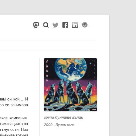
знам си кой… И
кво се занимава
група
Лунните вълци
якоя компания.
птимизацията за
2000 - Лунен вълк
и глупости. Ние
ай-яките готини