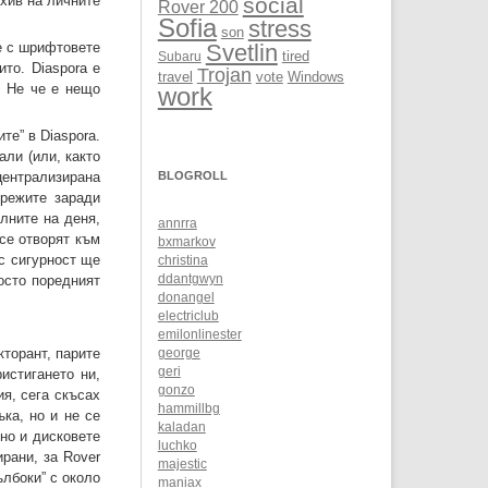
рхив на личните
social
Rover 200
Sofia
stress
son
же с шрифтовете
Svetlin
Subaru
tired
то. Diaspora е
Trojan
Windows
travel
vote
! Не че е нещо
work
те” в Diaspora.
али (или, както
централизирана
BLOGROLL
мрежите заради
илните на деня,
annrra
се отворят към
bxmarkov
ъс сигурност ще
christina
осто поредният
ddantgwyn
donangel
electriclub
emilonlinester
кторант, парите
george
geri
истигането ни,
gonzo
я, сега скъсах
hammillbg
ка, но и не се
kaladan
вно и дисковете
luchko
рани, за Rover
majestic
ълбоки” с около
maniax