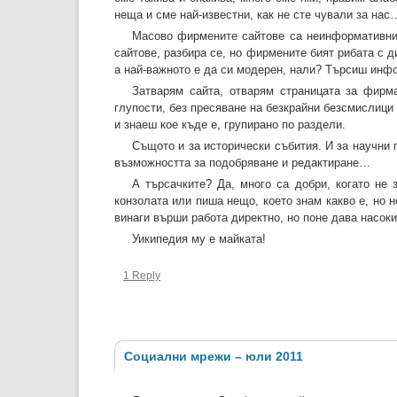
неща и сме най-известни, как не сте чували за нас
Масово фирмените сайтове са неинформативни 
сайтове, разбира се, но фирмените бият рибата с 
а най-важното е да си модерен, нали? Търсиш инф
Затварям сайта, отварям страницата за фирма
глупости, без пресяване на безкрайни безсмислици
и знаеш кое къде е, групирано по раздели.
Същото и за исторически събития. И за научни 
възможността за подобряване и редактиране…
А търсачките? Да, много са добри, когато не
конзолата или пиша нещо, което знам какво е, но н
винаги върши работа директно, но поне дава насоки
Уикипедия му е майката!
1 Reply
Социални мрежи – юли 2011