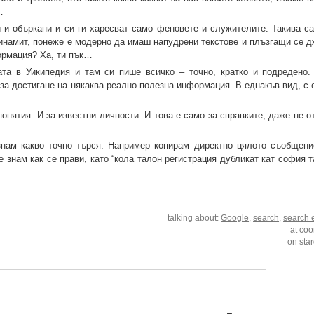
…
и объркани и си ги харесват само феновете и служителите. Такива са
динамит, понеже е модерно да имаш напудрени текстове и плъзгащи се д
ормация? Ха, ти пък…
та в Уикипедия и там си пише всичко – точно, кратко и подредено.
 за достигане на някаква реално полезна информация. В еднакъв вид, с
понятия. И за известни личности. И това е само за справките, даже не 
 знам какво точно търся. Например копирам директно цялото съобщени
е знам как се прави, като “кола талон регистрация дубликат кат софия т
.
talking about:
Google
,
search
,
search 
at coo
on sta