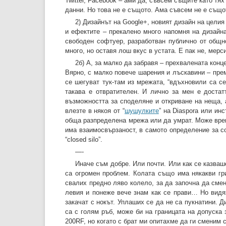
Twitter, Facebook – ами да, съвсем същите като тях 
данни. Но това не е същото. Ама съвсем не е същот
2) Дизайнът на Google+, новият дизайн на целия
и ефектите – прекалено много напомня на дизайна 
свободен софтуер, разработван публично от общно
много, но оставя лош вкус в устата. Е пак не, мерси
2б) А, за малко да забравя – прехвалената конце
Вярно, с малко повече шарения и лъскавини – преми
се шегуват тук-там из мрежата, “вдъхновили са с
такава е отвратителен. И лично за мен е доста
възможността за споделяне и откриване на неща, а 
влезте в някоя от “
шушулките
” на Diaspora или ин
обща разпределена мрежа или да умрат. Може време
има взаимосвързаност, в самото определение за со
“closed silo”.
—-
Иначе съм добре. Или почти. Или как се казваш
са огромен проблем. Колата също има някакви гри
свалих предно ляво колело, за да започна да сме
левия и понеже вече знам как се прави… Но видях
закачат с нокът. Уплаших се да не са пукнатини. Д
са с голям ръб, може би на границата на допуска
200RF, но когато с брат ми опитахме да ги сменим с