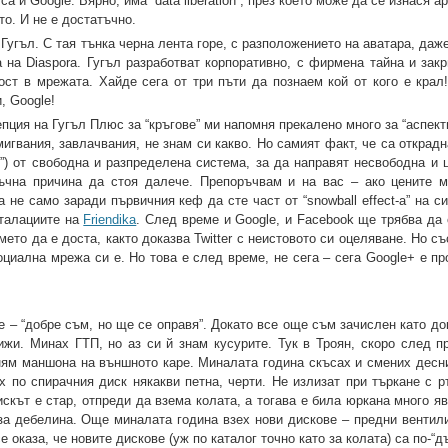
са и Google. Вярно, има “data liberation”, през което може да се изнася а
о. И не е достатъчно.
 Гугъл. С тая тънка черна лента горе, с разположението на аватара, да
на Diaspora. Гугъл разработват корпоративно, с фирмена тайна и закри
ст в мрежата. Хайде сега от три пъти да познаем кой от кого е крал
, Google!
пция на Гугъл Плюс за “кръгове” ми напомня прекалено много за “аспекти
гвания, завлачвания, не знам си какво. Но самият факт, че са открадн
е”) от свободна и разпределена система, за да направят несвободна и 
тъчна причина да стоя далече. Препоръчвам и на вас – ако цените 
не само заради първичния кеф да сте част от “snowball effect-а” на с
сталациите на
Friendika
. След време и Google, и Facebook ще трябва да 
то да е доста, както доказва Twitter с неистовото си оцеляване. Но с
циална мрежа си е. Но това е след време, не сега – сега Google+ е пр
е – “добре съм, но ще се оправя”. Докато все още съм зачислен като до
жи. Минах ГТП, но аз си й знам кусурите. Тук в Троян, скоро след пр
ням маншона на външното каре. Миналата година скъсах и смених десни
 по спирачния диск някакви петна, черти. Не излизат при търкане с ръ
искът е стар, отпреди да взема колата, а тогава е била юркана много я
 за дебелина. Още миналата година взех нови дискове – предни вентили
е оказа, че новите дискове (уж по каталог точно като за колата) са по-“д