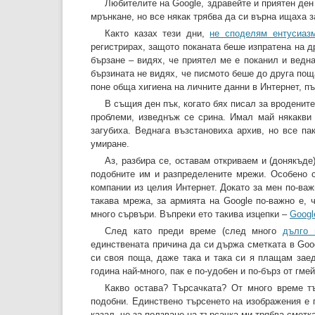
Любителите на Google, здравейте и приятен ден
мрънкане, но все някак трябва да си върна ищаха за
Както казах тези дни,
не споделям ентусиаз
регистрирах, защото поканата беше изпратена на др
бързане – видях, че приятел ме е поканил и ведна
бързината не видях, че писмото беше до друга поща
поне обща хигиена на личните данни в Интернет, п
В същия ден пък, когато бях писал за вроденит
проблеми, изведнъж се срина. Имал май някакви 
загубиха. Веднага възстановиха архив, но все па
умиране.
Аз, разбира се, оставам откриваем и (донякъде
подобните им и разпределените мрежи. Особено с
компании из целия Интернет. Докато за мен по-ва
такава мрежа, за армията на Google по-важно е, 
много сървъри. Въпреки ето такива изцепки –
Googl
След като преди време (след много
дълго 
единствената причина да си държа сметката в Goog
си своя поща, даже така и така си я плащам заед
година най-много, пак е по-удобен и по-бърз от гме
Какво остава? Търсачката? От много време 
подобни. Единствено търсенето на изображения е по
казал, че за ползване на търсачка ми трябва сметк