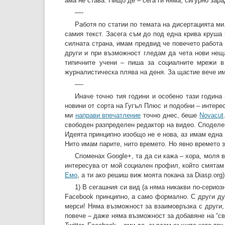
ама не става. Нищо де – сега ги няма, сигурно зара
—-
Работя по статии по темата на дисертацията ми
самия текст. Засега съм до под една крива круша 
силната страна, имам предвид че повечето работа
други и при възможност гледам да чета нови неща
типичните учени – пиша за социалните мрежи в
журналистическа плява на деня. За щастие вече им
—-
Иначе точно тия години и особено тази годин
новини от сорта на Гугъл Плюс и подобни – интере
ми
направи впечатление
точно днес, беше
Novacut
свободен разпределен редактор на видео. Споделен
Идеята принципно изобщо не е нова, аз имам една п
Нито имам парите, нито времето. Но явно времето з
Споменах Google+, та да си кажа – хора, моля 
интересува от мой социален профил, който смята
Емо
, а ти ако решиш виж моята покана за Diasp.org
1) В сегашния си вид (а няма никакви по-серио
Facebook принципно, а само формално. С други дум
мерси! Няма възможност за взаимовръзка с други, о
повече – даже няма възможност за добавяне на “св