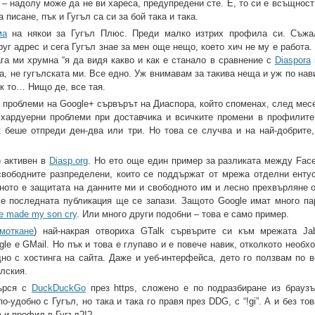
 – надолу може да не ви хареса, предупредени сте. Е, то си е всъщнос
 писане, пък и Гугъл са си за бой така и така.
ма
на някои за Гугъл Плюс. Преди малко изтрих профила си. Съжа
уг адрес и сега Гугъл знае за мен още нещо, което хич не му е работа.
га ми хрумна “я да видя какво и как е станало в сравнение с
Diaspora
, не гугълската ми. Все едно. Уж внимавам за такива неща и уж по нав
ък то… Нищо де, все тая.
е проблеми на Google+ сървърът на Диаспора, който споменах, след мес
хардуерни проблеми при доставчика и всичките промени в профилите
к беше отпреди ден-два или три. Но това се случва и на най-добрите,
) активен в
Diasp.org
. Но ето още един пример за разликата между Face
вободните разпределени, които се поддържат от мрежа отделни енту
жното е защитата на данните ми и свободното им и лесно прехвърляне о
че последната публикация ще се запази. Защото Google имат много па
e made my son cry
. Или много други подобни – това е само пример.
моткане
) най-накрая отвориха GTalk сървърите си към мрежата Jab
le е GMail. Но пък и това е глупаво и е повече навик, отколкото необ
но с хостинга на сайта. Даже и уеб-интерфейса, дето го ползвам по 
йлския.
търся с
DuckDuckGo
през https, сложено е по подразбиране из брауз
-удобно с Гугъл, но така и така го правя през DDG, с “!gi”. А и без то
а и профил в Гугъл?!?