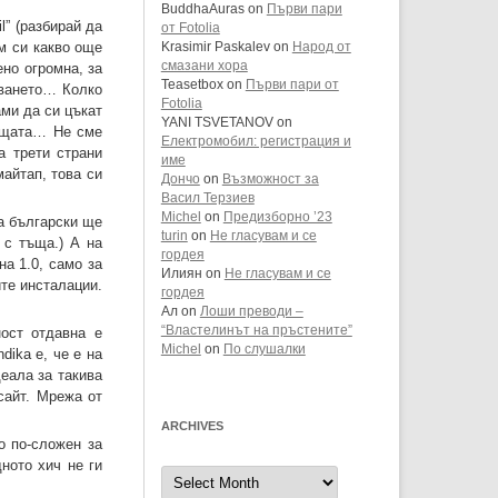
BuddhaAuras
on
Първи пари
l” (разбирай да
от Fotolia
ам си какво още
Krasimir Paskalev
on
Народ от
смазани хора
ено огромна, за
Teasetbox
on
Първи пари от
зването… Колко
Fotolia
ами да си цъкат
YANI TSVETANOV
on
пощата… Не сме
Електромобил: регистрация и
а трети страни
име
майтап, това си
Дончо
on
Възможност за
Васил Терзиев
Michel
on
Предизборно ’23
а български ще
turin
on
Не гласувам и се
 с тъща.) А на
гордея
на 1.0, само за
Илиян
on
Не гласувам и се
ите инсталации.
гордея
Ал
on
Лоши преводи –
“Властелинът на пръстените”
ост отдавна е
Michel
on
По слушалки
ika е, че е на
еала за такива
сайт. Мрежа от
ARCHIVES
о по-сложен за
ното хич не ги
Archives