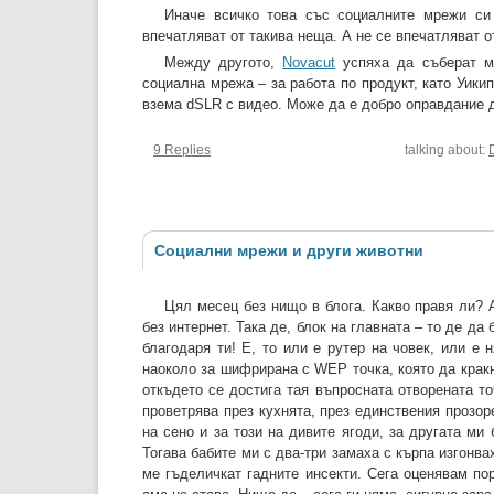
Иначе всичко това със социалните мрежи си 
впечатляват от такива неща. А не се впечатляват о
Между другото,
Novacut
успяха да съберат ма
социална мрежа – за работа по продукт, като Уикип
взема dSLR с видео. Може да е добро оправдание д
9 Replies
talking about:
Социални мрежи и други животни
Цял месец без нищо в блога. Какво правя ли? 
без интернет. Така де, блок на главната – то де да
благодаря ти! Е, то или е рутер на човек, или е
наоколо за шифрирана с WEP точка, която да кракн
откъдето се достига тая въпросната отворената т
проветрява през кухнята, през единствения прозор
на сено и за този на дивите ягоди, за другата ми 
Тогава бабите ми с два-три замаха с кърпа изгонв
ме гъделичкат гадните инсекти. Сега оценявам пор