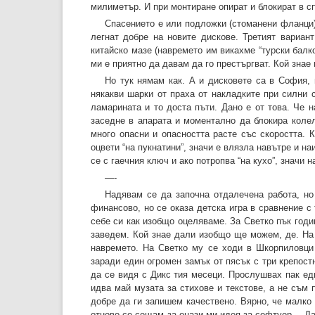
милиметър. И при монтиране опират и блокират в с
Спасението е или подложки (стоманени фланци) 
легнат добре на новите дискове. Третият вариан
китайско мазе (навремето им викахме “турски балкон
ми е приятно да давам да го престъргват. Кой знае 
Но тук нямам как. А и дисковете са в София, 
някакви шарки от праха от накладките при силни 
ламарината и то доста пъти. Дано е от това. Че н
заседне в апарата и моментално да блокира колел
много опасни и опасността расте със скоростта. К
оцвети “на пукнатини”, значи е влязла навътре и на
се с гаечния ключ и ако потропва “на кухо”, значи н
—-
Надявам се да започна отдалечена работа, но
финансово, но се оказа детска игра в сравнение с
себе си как изобщо оцеляваме. За Светко пък годин
заведем. Кой знае дали изобщо ще можем, де. На 
навремето. На Светко му се ходи в Шкорпиловци 
заради един огромен замък от пясък с три крепост
да се видя с Дикс тия месеци. Прослушвах пак ед
идва май музата за стихове и текстове, а не съм 
добре да ги запишем качествено. Вярно, че малко
отново се сещам за онази ми идея за софтуер… Дал