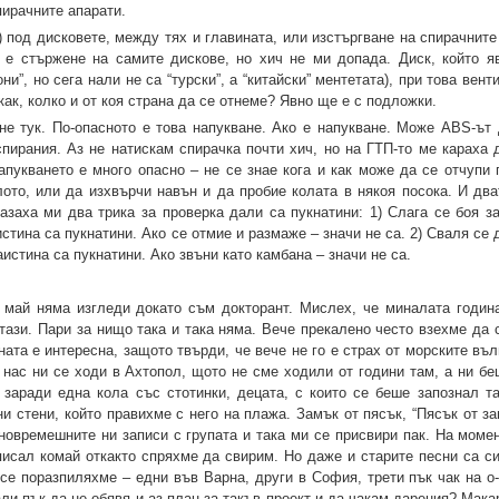
пирачните апарати.
под дисковете, между тях и главината, или изстъргване на спирачните 
т е стържене на самите дискове, но хич не ми допада. Диск, който я
и”, но сега нали не са “турски”, а “китайски” ментетата), при това вент
как, колко и от коя страна да се отнеме? Явно ще е с подложки.
не тук. По-опасното е това напукване. Ако е напукване. Може ABS-ът
спирания. Аз не натискам спирачка почти хич, но на ГТП-то ме караха 
апукването е много опасно – не се знае кога и как може да се отчупи 
ото, или да изхвърчи навън и да пробие колата в някоя посока. И два
азаха ми два трика за проверка дали са пукнатини: 1) Слага се боя за
истина са пукнатини. Ако се отмие и размаже – значи не са. 2) Сваля се 
аистина са пукнатини. Ако звъни като камбана – значи не са.
 май няма изгледи докато съм докторант. Мислех, че миналата годин
 тази. Пари за нищо така и така няма. Вече прекалено често взехме да
ата е интересна, защото твърди, че вече не го е страх от морските въл
нас ни се ходи в Ахтопол, щото не сме ходили от години там, а ни бе
заради една кола със стотинки, децата, с които се беше запознал та
ни стени, който правихме с него на плажа. Замък от пясък, “Пясък от 
новремешните ни записи с групата и така ми се присвири пак. На момен
писал комай откакто спряхме да свирим. Но даже и старите песни са си
 се поразпиляхме – едни във Варна, други в София, трети пък чак на 
и пък да не обявя и аз план за такъв проект и да чакам дарения? Мака