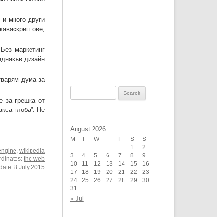
 и много други
жаваскриптове,
 Без маркетинг
 еднакъв дизайн
отварям дума за
Search
е за грешка от
for:
акса глоба”. Не
August 2026
M
T
W
T
F
S
S
1
2
engine
,
wikipedia
3
4
5
6
7
8
9
rdinates:
the web
10
11
12
13
14
15
16
rdate:
8 July 2015
17
18
19
20
21
22
23
24
25
26
27
28
29
30
31
« Jul