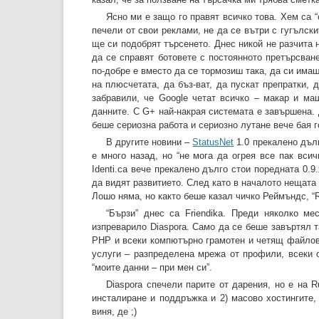
Ясно ми е защо го правят всичко това. Хем са “о
печели от свои реклами, не да се вътри с гугълски
ще си подобрят търсенето. Днес никой не разчита н
да се справят ботовете с постоянното претърсван
по-добре е вместо да се тормозиш така, да си имаш
на плюсчетата, да бъз-ват, да пускат препратки,
забравили, че Google четат всичко – макар и маш
данните. С G+ най-накрая системата е завършена. Д
беше сериозна работа и сериозно лутане вече бая г
В другите новини –
StatusNet
1.0 прекалено дълг
е много назад, но “не мога да огрея все пак вси
Identi.ca вече прекалено дълго стои поредната 0.9.
да видят развитието. След като в началото нещата 
Лошо няма, но както беше казал чичко Реймъндс, “Re
“Бързи” днес са Friendika. Преди няколко м
изпреварило Diaspora. Само да се беше завъртял т
PHP и всеки компютърно грамотен и четящ файлове
услуги – разпределена мрежа от профили, всеки 
“моите данни – при мен си”.
Diaspora спечели парите от дарения, но е на R
инсталиране и поддръжка и 2) масово хостингите,
виня, де ;)