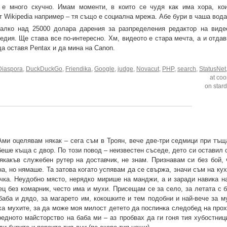
е много скучно. Имам моменти, в които се чудя как има хора, кои
т Wikipedia например – тя също е социална мрежа. Абе бури в чаша вода.
лко над 25000 долара дарения за разпределения редактор на видео
едия. Ще става все по-интересно. Хм, видеото е стара мечта, а и отда
а оставя Pentax и да мина на Canon.
Diaspora
,
DuckDuckGo
,
Friendika
,
Google
,
judge
,
Novacut
,
PHP
,
search
,
StatusNet
at coo
on star
Ами оцелявам някак – сега съм в Троян, вече две-три седмици при тъщ
 беше къща с двор. По този повод – неизвестен съседе, дето си оставил 
 някакъв служебен рутер на доставчик, не знам. Признавам си без бой,
а, но нямаше. Та затова когато успявам да се свържа, значи съм на ку
очка. Неудобно място, нерядко мирише на манджи, а и заради навика н
ец без комарник, често има и мухи. Присещам се за село, за летата с 
баба и дядо, за магарето им, кокошките и тем подобни и най-вече за м
аха мухите, за да може моя милост детето да поспинка следобед на про
едното майсторство на баба ми – аз пробвах да ги гоня тия хубостници