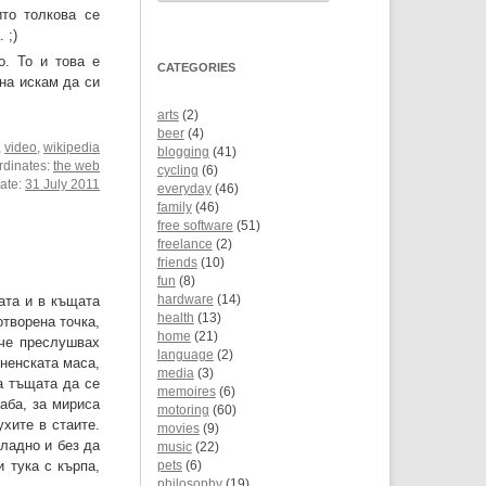
то толкова се
 ;)
. То и това е
CATEGORIES
вна искам да си
arts
(2)
beer
(4)
,
video
,
wikipedia
blogging
(41)
rdinates:
the web
cycling
(6)
date:
31 July 2011
everyday
(46)
family
(46)
free software
(51)
freelance
(2)
friends
(10)
fun
(8)
ата и в къщата
hardware
(14)
health
(13)
отворена точка,
home
(21)
 че преслушвах
language
(2)
хненската маса,
media
(3)
а тъщата да се
memoires
(6)
баба, за мириса
motoring
(60)
ухите в стаите.
movies
(9)
хладно и без да
music
(22)
 тука с кърпа,
pets
(6)
philosophy
(19)