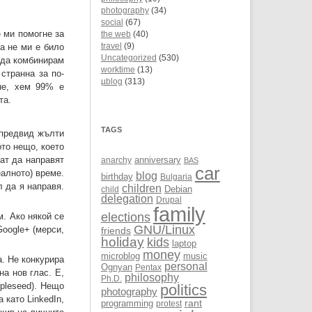
photography
(34)
social
(67)
е ми помогне за
the web
(40)
а не ми е било
travel
(9)
Uncategorized
(530)
 да комбинирам
worktime
(13)
странна за по-
µblog
(313)
не, хем 99% е
та.
TAGS
 предвид жълти
то нещо, което
мат да направят
anarchy
anniversary
BAS
car
еалното) време.
blog
birthday
Bulgaria
л да я направя.
children
Debian
child
delegation
Drupal
family
elections
м. Ако някой се
GNU/Linux
Google+ (мерси,
friends
holiday
kids
laptop
money
microblog
music
а. Не конкурира
personal
Ognyan
Pentax
а нов глас. Е,
philosophy
Ph.D.
ppleseed). Нещо
politics
photography
 като LinkedIn,
rant
programming
protest