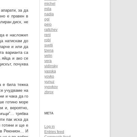
michel
mila
апарати, за да
nadia
вно е правен в
ogi
илиран диск, не
peio
raltchev
 да е насложил
reni
robi
да натискам до
svetli
парче и или да
tzena
та варианта са
velin
 яйца и ако се
vera
дискът, почуква
vidinsky
yasska
yovko
yunuz
а е била тежка
yyovkov
 се учудваме на
zbrox
ни и чака да го
ше готино море
м и, вероятно,
замъци”… трябва
META
ти пак иска да
 готини и ще е
Log in
о-в Реюнион… И
Entries feed
р че е по-добре