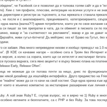
бидени”, че Facebook си е позволил да е толкова голям сайт и да е “evi
те). Хем с тия профили, плюсове, интеграции на всички услуги и не зн
а директории и регистри за търсенето, а пък мрежата е станала прекал
е, че после и с анализирането, преценяването, категоризирането, свър
 една малка (малка?!?) армия потребители, които уж по свое желание с
 да си пишат за тия препратки в чата, да ги обменят в писмата си по 
инно, макар и “за съответност на рекламите”, макар и да не дават н
ерзайте, живи гугъл-ботчета! Дъ мейтрикс хез ю! Браво на Гугъл, без 
одини.
о се забавя. Има много непреведени низове и изобщо преводът на 1.0 н
чки”. (В KDE се качваме нагоре – особено сега в Троян без Интернет и
х версия, а колко са хората, които ще си изтеглят и инсталират бетата 
се пускаха веднага, сега явно акцентът е върху бизнес-плана на платен
lease Early, Release Often”.
есеца не можеше да се ползва почти за нищо, днес по функционалн
ам някой дизайнер да изшлайфа интерфейса. Друго предимство на Friend
 “readme” може да си го качи на свой хостинг. Още една крачка към ид
от които е мъничко компактно за инсталиране разширение към личния 
uby. А кой знае Ruby? Е, глупав въпрос, но е вярно че 1) Ruby е мног
 особено евтините и безплатните, са с PHP и без Ruby. За това послед