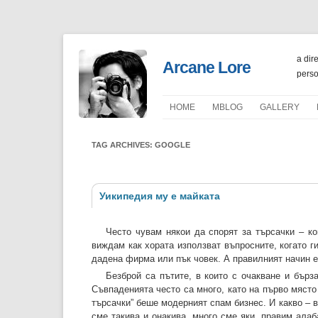
a dir
Arcane Lore
perso
HOME
ΜBLOG
GALLERY
PORTFOLIO
TAG ARCHIVES:
GOOGLE
Уикипедия му е майката
Често чувам някои да спорят за търсачки – ко
виждам как хората използват въпросните, когато г
дадена фирма или пък човек. А правилният начин е 
Безброй са пътите, в които с очакване и бърз
Съвпаденията често са много, като на първо място
търсачки” беше модерният спам бизнес. И какво – 
сме такива и онакива, много сме яки, правим алаб