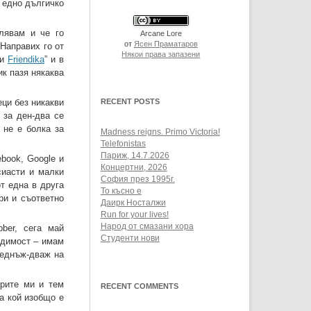
т едно дългичко
лявам и че го
Arcane Lore
от
Ясен Праматаров
 Направих го от
Някои права запазени
и
Friendika
” и в
ик пазя някаква
еци без никакви
RECENT POSTS
 за ден-два се
 не е болка за
Madness reigns. Primo Victoria!
Telefonistas
Париж, 14.7.2026
book, Google и
Концертни, 2026
сиасти и малки
София през 1995г.
т една в друга
То късно е
ри и съответно
Даирк Носталжи
Run for your lives!
Народ от смазани хора
ber, сега май
Студенти нови
ходимост – имам
веднъж-дваж на
ърите ми и тем
RECENT COMMENTS
ва кой изобщо е