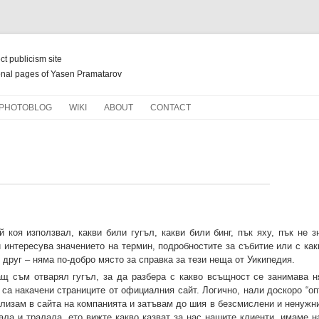
ect publicism site
nal pages of Yasen Pramatarov
Skip
PHOTOBLOG
WIKI
ABOUT
CONTACT
to
content
НОВ ЖИВОТ ЗА СТАРИ КНИГИ
й коя използвал, какви били гугъл, какви били бинг, пък яху, пък не 
и интересува значението на термин, подробностите за събитие или с ка
друг – няма по-добро място за справка за тези неща от Уикипедия.
ащ съм отварял гугъл, за да разбера с какво всъщност се занимава н
 са накачени страниците от официалния сайт. Логично, нали доскоро “о
влизам в сайта на компанията и затъвам до шия в безсмислени и ненужн
ала и тралала, ето вижте какво казват за нас нашите клиенти, имаме н