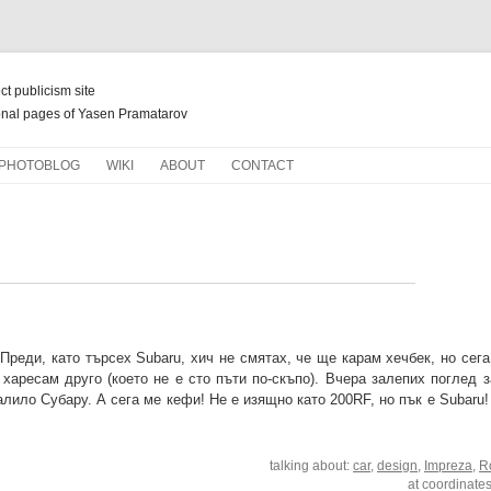
ect publicism site
nal pages of Yasen Pramatarov
Skip
PHOTOBLOG
WIKI
ABOUT
CONTACT
to
content
НОВ ЖИВОТ ЗА СТАРИ КНИГИ
Преди, като търсех Subaru, хич не смятах, че ще карам хечбек, но сег
харесам друго (което не е сто пъти по-скъпо). Вчера залепих поглед з
алило Субару. А сега ме кефи! Не е изящно като 200RF, но пък е Subaru
talking about:
car
,
design
,
Impreza
,
R
at coordinate