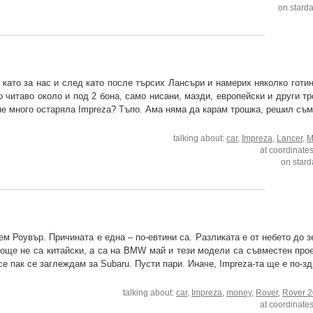
on stard
като за нас и след като после търсих Лансъри и намерих няколко готин
читаво около и под 2 бона, само нисани, мазди, европейски и други тр
 не много остаряла Impreza? Тъпо. Ама няма да карам трошка, решил съм 
talking about:
car
,
Impreza
,
Lancer
,
M
at coordinate
on stard
 Роувър. Причината е една – по-евтини са. Разликата е от небето до з
се още не са китайски, а са на BMW май и тези модели са съвместен про
се пак се заглеждам за Subaru. Пусти пари. Иначе, Impreza-та ще е по-з
talking about:
car
,
Impreza
,
money
,
Rover
,
Rover 
at coordinate