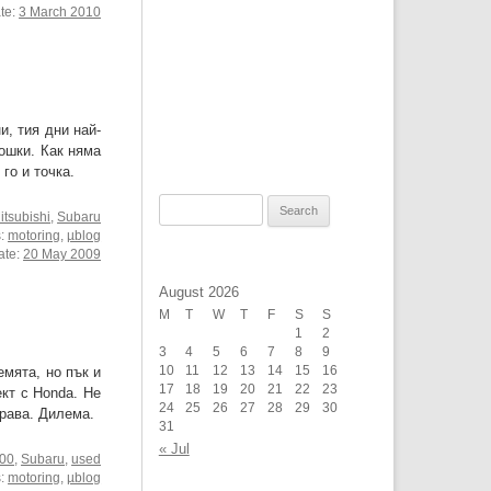
ate:
3 March 2010
и, тия дни най-
ошки. Как няма
го и точка.
Search
itsubishi
,
Subaru
for:
s:
motoring
,
µblog
ate:
20 May 2009
August 2026
M
T
W
T
F
S
S
1
2
3
4
5
6
7
8
9
емята, но пък и
10
11
12
13
14
15
16
17
18
19
20
21
22
23
ект с Honda. Не
24
25
26
27
28
29
30
драва. Дилема.
31
« Jul
200
,
Subaru
,
used
s:
motoring
,
µblog