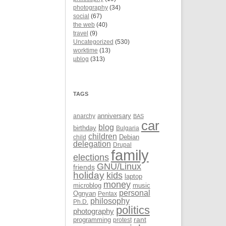
photography
(34)
social
(67)
the web
(40)
travel
(9)
Uncategorized
(530)
worktime
(13)
µblog
(313)
TAGS
anarchy
anniversary
BAS
car
blog
birthday
Bulgaria
children
Debian
child
delegation
Drupal
family
elections
GNU/Linux
friends
holiday
kids
laptop
money
microblog
music
personal
Ognyan
Pentax
philosophy
Ph.D.
politics
photography
rant
programming
protest