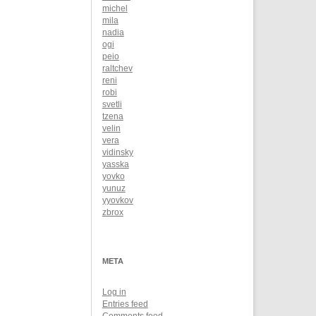
michel
mila
nadia
ogi
peio
raltchev
reni
robi
svetli
tzena
velin
vera
vidinsky
yasska
yovko
yunuz
yyovkov
zbrox
META
Log in
Entries feed