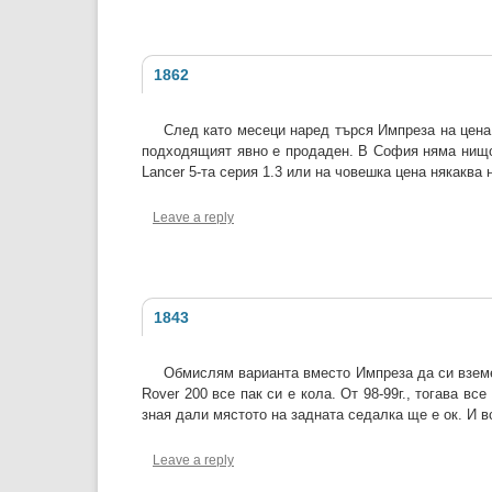
1862
След като месеци наред търся Импреза на цена 
подходящият явно е продаден. В София няма нищо 
Lancer 5-та серия 1.3 или на човешка цена някаква
Leave a reply
1843
Обмислям варианта вместо Импреза да си вземем
Rover 200 все пак си е кола. От 98-99г., тогава в
зная дали мястото на задната седалка ще е ок. И в
Leave a reply