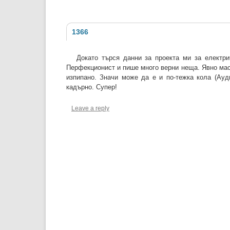
1366
Докато търся данни за проекта ми за електри
Перфекционист и пише много верни неща. Явно масо
изпипано. Значи може да е и по-тежка кола (Ауд
кадърно. Супер!
Leave a reply