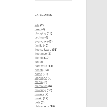
CATEGORIES
arts
(2)
beer
(4)
blogging
(41)
cycling
(6)
everyday
(46)
family
(46)
free software
(51)
freelance
(2)
friends
(10)
fun
(8)
hardware
(14)
health
(13)
home
(21)
language
(2)
media
(3)
memoires
(6)
motoring
(60)
movies
(9)
music
(22)
pets
(6)
philosophy
(19)