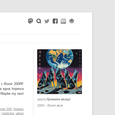
а с Rover 200RF
а една Impreza
! Maybe my next
група
Лунните вълци
2000 - Лунен вълк
over 200
,
Subaru
s:
motoring
,
µblog