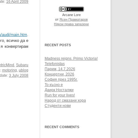
ate:
16 April 2009
Arcane Lore
от
Ясен Праматаров
Някои права запазени
m/audi/main.htm
.
о, всичко да е
RECENT POSTS
 я конвертирам
Madness reigns. Primo Victoria!
Telefonistas
tricMind
,
Subaru
Париж, 14.7.2026
s:
motoring
,
µblog
Концертни, 2026
rdate:
3 July 2008
София през 1995г.
То късно е
Даирк Носталжи
Run for your lives!
Народ от смазани хора
Студенти нови
RECENT COMMENTS