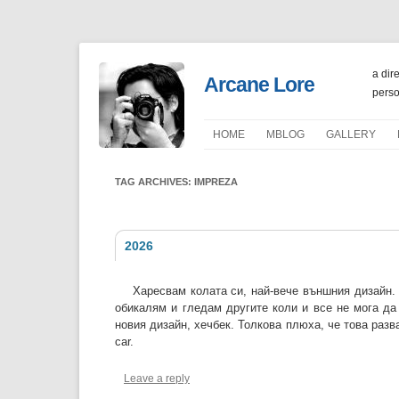
a dir
Arcane Lore
perso
HOME
ΜBLOG
GALLERY
PORTFOLIO
TAG ARCHIVES:
IMPREZA
2026
Харесвам колата си, най-вече външния дизайн. 
обикалям и гледам другите коли и все не мога да 
новия дизайн, хечбек. Толкова плюха, че това разв
car.
Leave a reply