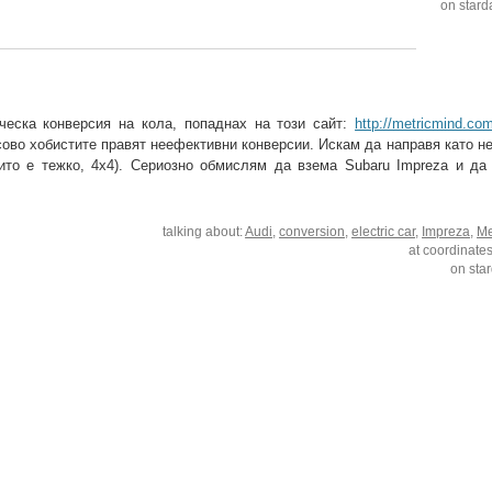
on stard
ческа конверсия на кола, попаднах на този сайт:
http://metricmind.co
во хобистите правят неефективни конверсии. Искам да направя като нег
ито е тежко, 4х4). Сериозно обмислям да взема Subaru Impreza и да
talking about:
Audi
,
conversion
,
electric car
,
Impreza
,
Me
at coordinate
on sta