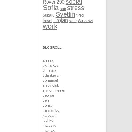
social
Rover 200
Sofia
stress
son
Svetlin
Subaru
tired
Trojan
Windows
travel
vote
work
BLOGROLL
annrra
bxmarkov
christina
ddantgwyn
donangel
electriclub
emilonlinester
george
geri
gonzo
hammillbg
kaladan
luchko
majestic
maniax