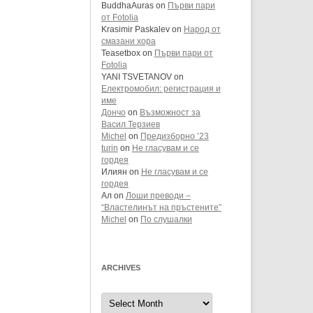
BuddhaAuras
on
Първи пари
от Fotolia
Krasimir Paskalev
on
Народ от
смазани хора
Teasetbox
on
Първи пари от
Fotolia
YANI TSVETANOV
on
Електромобил: регистрация и
име
Дончо
on
Възможност за
Васил Терзиев
Michel
on
Предизборно ’23
turin
on
Не гласувам и се
гордея
Илиян
on
Не гласувам и се
гордея
Ал
on
Лоши преводи –
“Властелинът на пръстените”
Michel
on
По слушалки
ARCHIVES
Archives