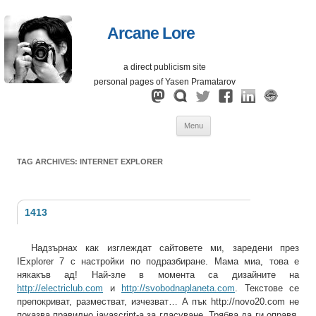
Arcane Lore
a direct publicism site
personal pages of Yasen Pramatarov
Skip
Menu
to
content
TAG ARCHIVES:
INTERNET EXPLORER
1413
Надзърнах как изглеждат сайтовете ми, заредени през
IExplorer 7 с настройки по подразбиране. Мама миа, това е
някакъв ад! Най-зле в момента са дизайните на
http://electriclub.com
и
http://svobodnaplaneta.com
. Текстове се
препокриват, разместват, изчезват… А пък http://novo20.com не
показва правилно javascript-а за гласуване. Трябва да ги оправя.