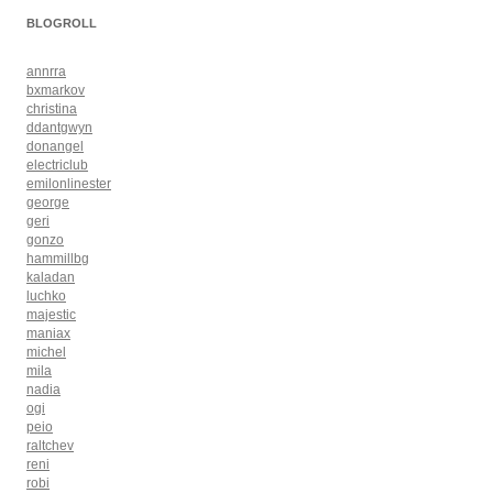
BLOGROLL
annrra
bxmarkov
christina
ddantgwyn
donangel
electriclub
emilonlinester
george
geri
gonzo
hammillbg
kaladan
luchko
majestic
maniax
michel
mila
nadia
ogi
peio
raltchev
reni
robi