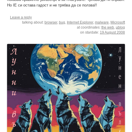
Но IE си остава гадост и не трябва да се ползва!!
Leave a reply
talking about:
browser
,
bug
,
Internet Explorer
,
malware
,
Microsoft
at coordinates:
the web
,
µblog
on stardate:
19 August 2008