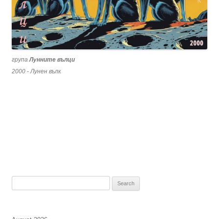
група
Лунните вълци
2000 - Лунен вълк
Search
for: