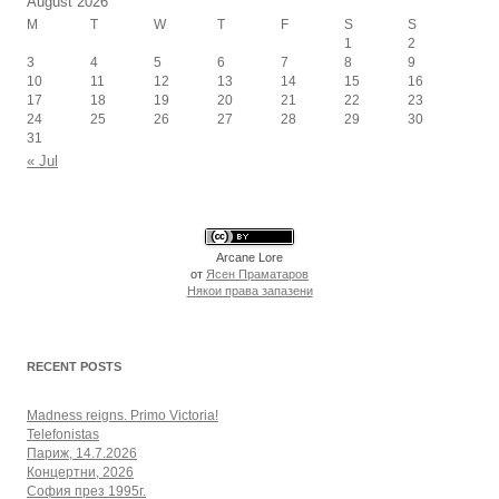
August 2026
M
T
W
T
F
S
S
1
2
3
4
5
6
7
8
9
10
11
12
13
14
15
16
17
18
19
20
21
22
23
24
25
26
27
28
29
30
31
« Jul
Arcane Lore
от
Ясен Праматаров
Някои права запазени
RECENT POSTS
Madness reigns. Primo Victoria!
Telefonistas
Париж, 14.7.2026
Концертни, 2026
София през 1995г.