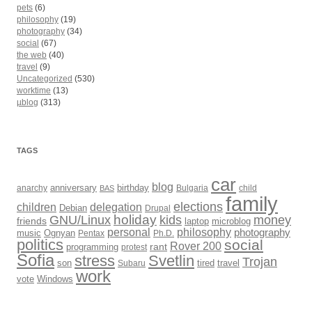
pets
(6)
philosophy
(19)
photography
(34)
social
(67)
the web
(40)
travel
(9)
Uncategorized
(530)
worktime
(13)
µblog
(313)
TAGS
car
blog
anarchy
anniversary
birthday
Bulgaria
child
BAS
family
elections
children
delegation
Debian
Drupal
holiday
kids
money
GNU/Linux
friends
laptop
microblog
philosophy
personal
photography
music
Ognyan
Pentax
Ph.D.
politics
social
Rover 200
rant
programming
protest
Sofia
Svetlin
stress
Trojan
son
Subaru
tired
travel
work
Windows
vote