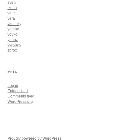
svetli
tzena
velin
vera
vidinsky
yasska
yovko
yunuz
yyovkov
zbrox
META
Log in
Entries feed
Comments feed
WordPress.org
Proudly powered by WordPress