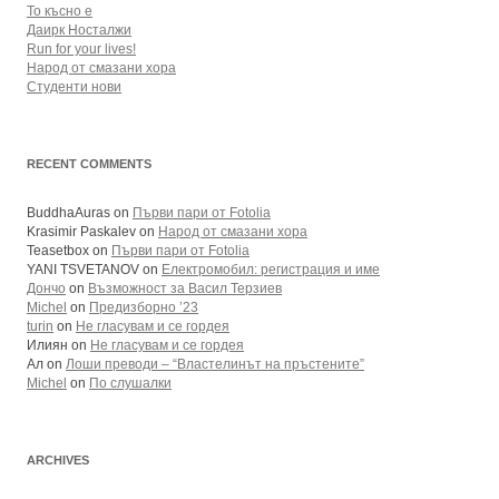
То късно е
Даирк Носталжи
Run for your lives!
Народ от смазани хора
Студенти нови
RECENT COMMENTS
BuddhaAuras
on
Първи пари от Fotolia
Krasimir Paskalev
on
Народ от смазани хора
Teasetbox
on
Първи пари от Fotolia
YANI TSVETANOV
on
Електромобил: регистрация и име
Дончо
on
Възможност за Васил Терзиев
Michel
on
Предизборно ’23
turin
on
Не гласувам и се гордея
Илиян
on
Не гласувам и се гордея
Ал
on
Лоши преводи – “Властелинът на пръстените”
Michel
on
По слушалки
ARCHIVES