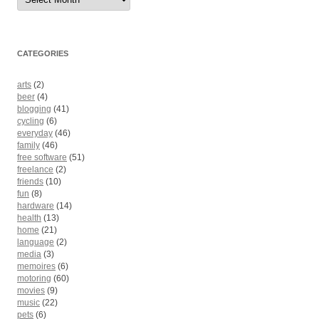
CATEGORIES
arts
(2)
beer
(4)
blogging
(41)
cycling
(6)
everyday
(46)
family
(46)
free software
(51)
freelance
(2)
friends
(10)
fun
(8)
hardware
(14)
health
(13)
home
(21)
language
(2)
media
(3)
memoires
(6)
motoring
(60)
movies
(9)
music
(22)
pets
(6)