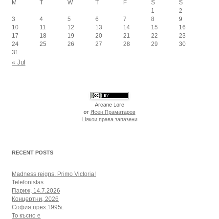
M
T
W
T
F
S
S
1
2
3
4
5
6
7
8
9
10
11
12
13
14
15
16
17
18
19
20
21
22
23
24
25
26
27
28
29
30
31
« Jul
Arcane Lore
от
Ясен Праматаров
Някои права запазени
RECENT POSTS
Madness reigns. Primo Victoria!
Telefonistas
Париж, 14.7.2026
Концертни, 2026
София през 1995г.
То късно е