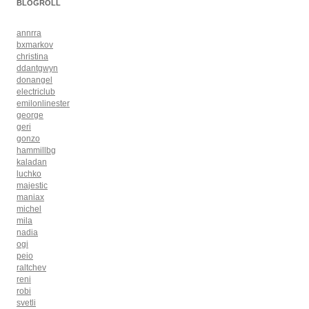
BLOGROLL
annrra
bxmarkov
christina
ddantgwyn
donangel
electriclub
emilonlinester
george
geri
gonzo
hammillbg
kaladan
luchko
majestic
maniax
michel
mila
nadia
ogi
peio
raltchev
reni
robi
svetli