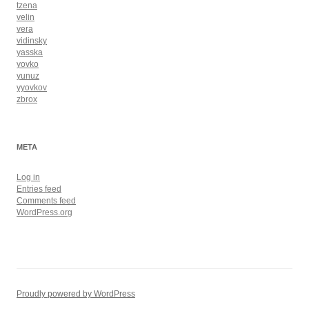
tzena
velin
vera
vidinsky
yasska
yovko
yunuz
yyovkov
zbrox
META
Log in
Entries feed
Comments feed
WordPress.org
Proudly powered by WordPress