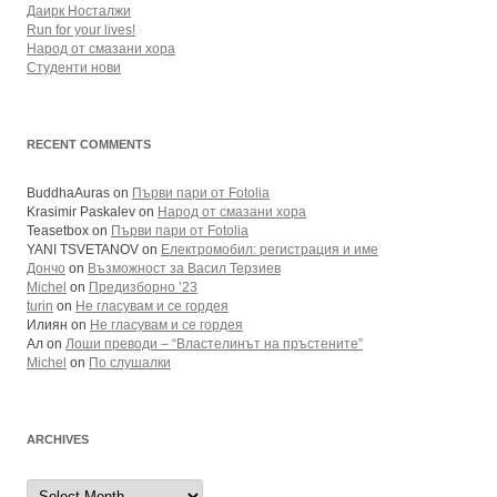
Даирк Носталжи
Run for your lives!
Народ от смазани хора
Студенти нови
RECENT COMMENTS
BuddhaAuras
on
Първи пари от Fotolia
Krasimir Paskalev
on
Народ от смазани хора
Teasetbox
on
Първи пари от Fotolia
YANI TSVETANOV
on
Електромобил: регистрация и име
Дончо
on
Възможност за Васил Терзиев
Michel
on
Предизборно ’23
turin
on
Не гласувам и се гордея
Илиян
on
Не гласувам и се гордея
Ал
on
Лоши преводи – “Властелинът на пръстените”
Michel
on
По слушалки
ARCHIVES
Archives