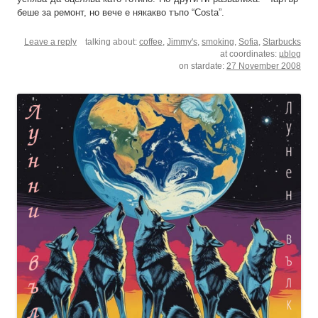
беше за ремонт, но вече е някакво тъпо “Costa”.
Leave a reply
talking about:
coffee
,
Jimmy's
,
smoking
,
Sofia
,
Starbucks
at coordinates:
µblog
on stardate:
27 November 2008