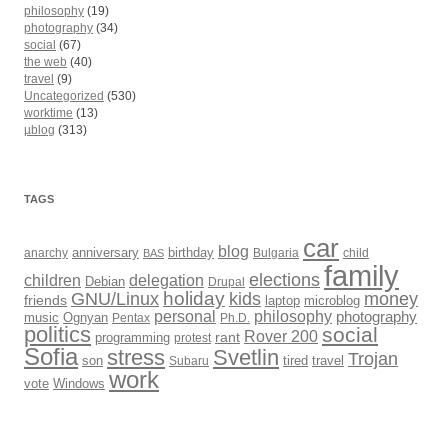
philosophy
(19)
photography
(34)
social
(67)
the web
(40)
travel
(9)
Uncategorized
(530)
worktime
(13)
µblog
(313)
TAGS
car
blog
anarchy
anniversary
birthday
Bulgaria
child
BAS
family
elections
children
delegation
Debian
Drupal
holiday
kids
money
GNU/Linux
friends
laptop
microblog
philosophy
personal
photography
music
Ognyan
Pentax
Ph.D.
politics
social
Rover 200
rant
programming
protest
Sofia
Svetlin
stress
Trojan
son
Subaru
tired
travel
work
Windows
vote