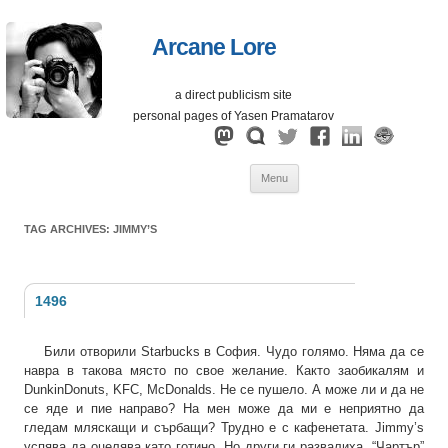
Arcane Lore
a direct publicism site
personal pages of Yasen Pramatarov
Skip
Menu
to
content
TAG ARCHIVES:
JIMMY’S
1496
Били отворили Starbucks в София. Чудо голямо. Няма да се
навра в такова място по свое желание. Както заобикалям и
DunkinDonuts, KFC, McDonalds. Не се пушело. А може ли и да не
се яде и пие направо? На мен може да ми е неприятно да
гледам мляскащи и сърбащи? Трудно е с кафенетата. Jimmy’s
успява да оцелява като готино. Но други ги развалиха. “Чартър”