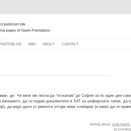
ect publicism site
nal pages of Yasen Pramatarov
Skip
PHOTOBLOG
WIKI
ABOUT
CONTACT
to
content
НОВ ЖИВОТ ЗА СТАРИ КНИГИ
ман, де. Че вече ми писна да “отскачам” до София за по един ден само
а бачкането, да си подам документите в КАТ за шоферската тапия, да 
ф), да видя дали от ремонта отгоре няма хлебарки (и какво да ги правя
talking about:
cock-roach
at coordin