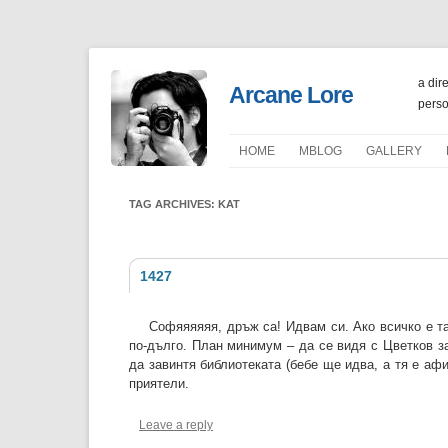
a dir
Arcane Lore
perso
HOME
ΜBLOG
GALLERY
PORTFOLIO
TAG ARCHIVES:
KAT
1427
Софяяяяяя, дръж са! Идвам си. Ако всичко е та
по-дълго. План минимум – да се видя с Цветков з
да завинтя библиотеката (бебе ще идва, а тя е афи
приятели.
Leave a reply