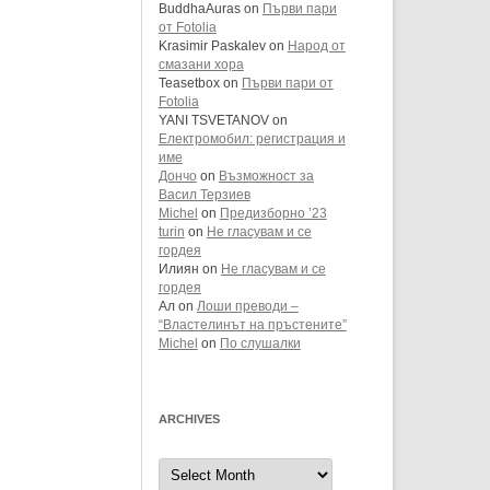
BuddhaAuras
on
Първи пари
от Fotolia
Krasimir Paskalev
on
Народ от
смазани хора
Teasetbox
on
Първи пари от
Fotolia
YANI TSVETANOV
on
Електромобил: регистрация и
име
Дончо
on
Възможност за
Васил Терзиев
Michel
on
Предизборно ’23
turin
on
Не гласувам и се
гордея
Илиян
on
Не гласувам и се
гордея
Ал
on
Лоши преводи –
“Властелинът на пръстените”
Michel
on
По слушалки
ARCHIVES
Archives