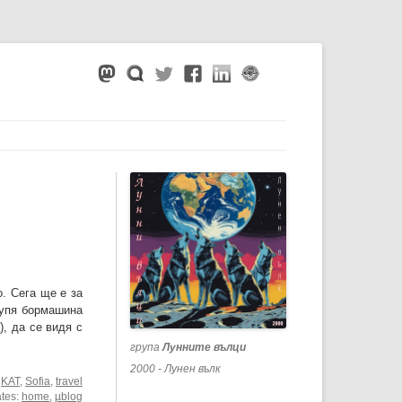
. Сега ще е за
купя бормашина
), да се видя с
група
Лунните вълци
2000 - Лунен вълк
,
KAT
,
Sofia
,
travel
ates:
home
,
µblog