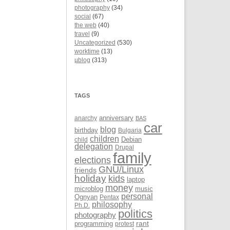
photography
(34)
social
(67)
the web
(40)
travel
(9)
Uncategorized
(530)
worktime
(13)
µblog
(313)
TAGS
anarchy
anniversary
BAS
car
blog
birthday
Bulgaria
children
Debian
child
delegation
Drupal
family
elections
GNU/Linux
friends
holiday
kids
laptop
money
microblog
music
personal
Ognyan
Pentax
philosophy
Ph.D.
politics
photography
rant
programming
protest