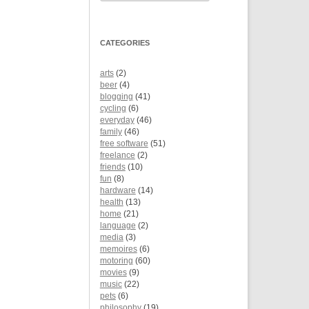
CATEGORIES
arts
(2)
beer
(4)
blogging
(41)
cycling
(6)
everyday
(46)
family
(46)
free software
(51)
freelance
(2)
friends
(10)
fun
(8)
hardware
(14)
health
(13)
home
(21)
language
(2)
media
(3)
memoires
(6)
motoring
(60)
movies
(9)
music
(22)
pets
(6)
philosophy
(19)