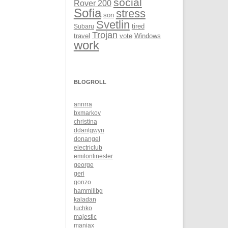
social
Rover 200
Sofia
stress
son
Svetlin
Subaru
tired
Trojan
Windows
travel
vote
work
BLOGROLL
annrra
bxmarkov
christina
ddantgwyn
donangel
electriclub
emilonlinester
george
geri
gonzo
hammillbg
kaladan
luchko
majestic
maniax