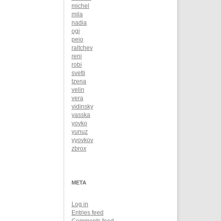
michel
mila
nadia
ogi
peio
raltchev
reni
robi
svetli
tzena
velin
vera
vidinsky
yasska
yovko
yunuz
yyovkov
zbrox
META
Log in
Entries feed