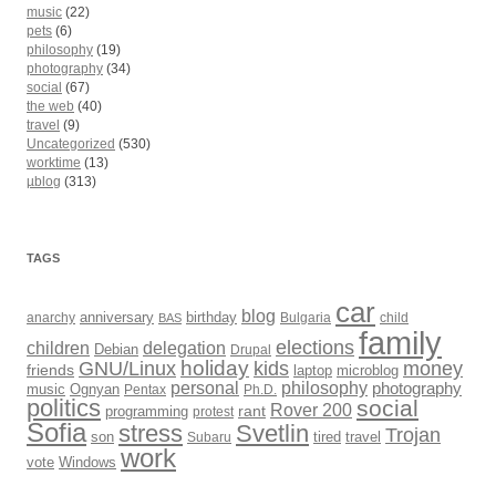
music
(22)
pets
(6)
philosophy
(19)
photography
(34)
social
(67)
the web
(40)
travel
(9)
Uncategorized
(530)
worktime
(13)
µblog
(313)
TAGS
car
blog
anarchy
anniversary
birthday
Bulgaria
child
BAS
family
elections
children
delegation
Debian
Drupal
holiday
kids
money
GNU/Linux
friends
laptop
microblog
philosophy
personal
photography
music
Ognyan
Pentax
Ph.D.
politics
social
Rover 200
rant
programming
protest
Sofia
Svetlin
stress
Trojan
son
Subaru
tired
travel
work
Windows
vote