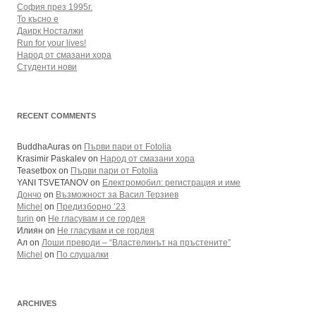
София през 1995г.
То късно е
Даирк Носталжи
Run for your lives!
Народ от смазани хора
Студенти нови
RECENT COMMENTS
BuddhaAuras
on
Първи пари от Fotolia
Krasimir Paskalev
on
Народ от смазани хора
Teasetbox
on
Първи пари от Fotolia
YANI TSVETANOV
on
Електромобил: регистрация и име
Дончо
on
Възможност за Васил Терзиев
Michel
on
Предизборно ’23
turin
on
Не гласувам и се гордея
Илиян
on
Не гласувам и се гордея
Ал
on
Лоши преводи – “Властелинът на пръстените”
Michel
on
По слушалки
ARCHIVES