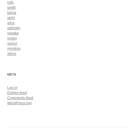
robi
svetli
tzena
velin
vera
vidinsky
yasska
yovko
yunuz
yyovkov
zbrox
META
Log in
Entries feed
Comments feed
WordPress.org