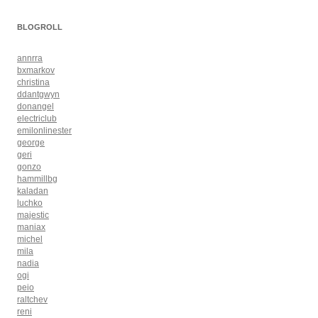
BLOGROLL
annrra
bxmarkov
christina
ddantgwyn
donangel
electriclub
emilonlinester
george
geri
gonzo
hammillbg
kaladan
luchko
majestic
maniax
michel
mila
nadia
ogi
peio
raltchev
reni