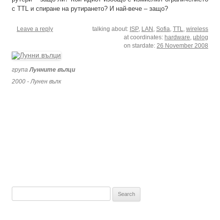
с TTL и спиране на рутирането? И най-вече – защо?
Leave a reply
talking about:
ISP
,
LAN
,
Sofia
,
TTL
,
wireless
at coordinates:
hardware
,
µblog
on stardate:
26 November 2008
група
Лунните вълци
2000 - Лунен вълк
Search
for: