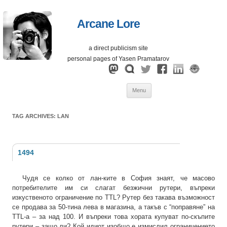
Arcane Lore
a direct publicism site
personal pages of Yasen Pramatarov
Skip
Menu
to
content
TAG ARCHIVES:
LAN
1494
Чудя се колко от лан-ките в София знаят, че масово
потребителите им си слагат безжични рутери, въпреки
изкуственото ограничение по TTL? Рутер без такава възможност
се продава за 50-тина лева в магазина, а такъв с “поправяне” на
TTL-а – за над 100. И въпреки това хората купуват по-скъпите
рутери – защо ли? Кой идиот изобщо е измислил ограничението