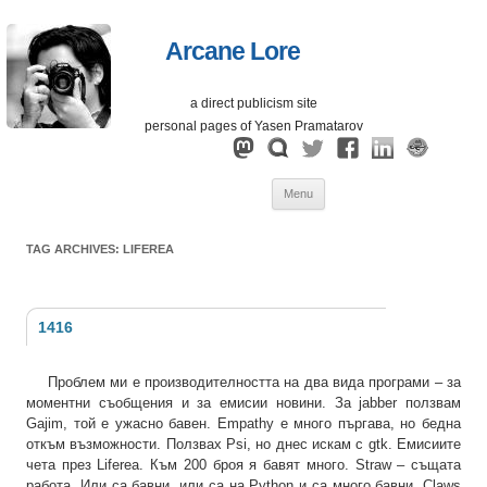
Arcane Lore
a direct publicism site
personal pages of Yasen Pramatarov
Skip
Menu
to
content
TAG ARCHIVES:
LIFEREA
1416
Проблем ми е производителността на два вида програми – за
моментни съобщения и за емисии новини. За jabber ползвам
Gajim, той е ужасно бавен. Empathy е много пъргава, но бедна
откъм възможности. Ползвах Psi, но днес искам с gtk. Емисиите
чета през Liferea. Към 200 броя я бавят много. Straw – същата
работа. Или са бавни, или са на Python и са много бавни. Claws