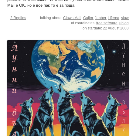
Mail е OK, но е все пак то е за поща.
2 Replies
talking about:
Claws Mail
,
Gajim
,
Jabber
,
Liferea
,
slow
at coordinates:
free software
,
µblog
on stardate:
22 August 2008