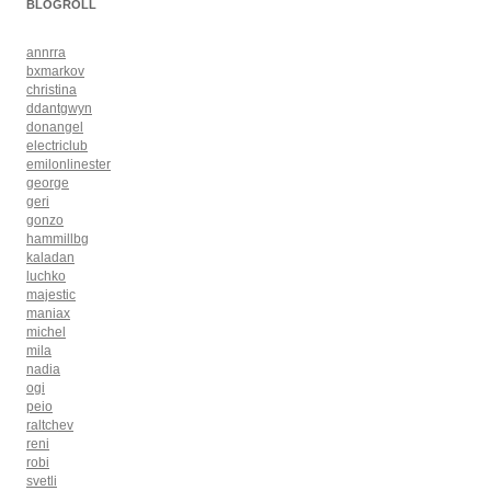
BLOGROLL
annrra
bxmarkov
christina
ddantgwyn
donangel
electriclub
emilonlinester
george
geri
gonzo
hammillbg
kaladan
luchko
majestic
maniax
michel
mila
nadia
ogi
peio
raltchev
reni
robi
svetli