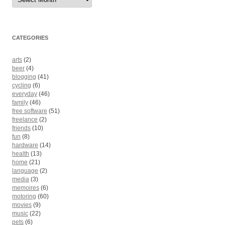
CATEGORIES
arts
(2)
beer
(4)
blogging
(41)
cycling
(6)
everyday
(46)
family
(46)
free software
(51)
freelance
(2)
friends
(10)
fun
(8)
hardware
(14)
health
(13)
home
(21)
language
(2)
media
(3)
memoires
(6)
motoring
(60)
movies
(9)
music
(22)
pets
(6)