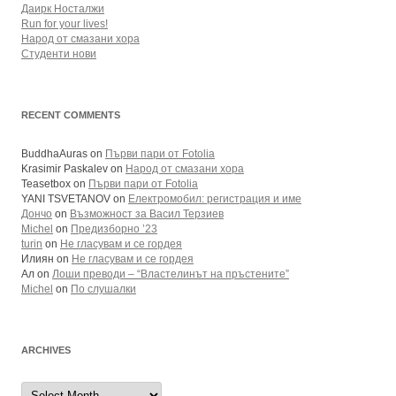
Даирк Носталжи
Run for your lives!
Народ от смазани хора
Студенти нови
RECENT COMMENTS
BuddhaAuras
on
Първи пари от Fotolia
Krasimir Paskalev
on
Народ от смазани хора
Teasetbox
on
Първи пари от Fotolia
YANI TSVETANOV
on
Електромобил: регистрация и име
Дончо
on
Възможност за Васил Терзиев
Michel
on
Предизборно ’23
turin
on
Не гласувам и се гордея
Илиян
on
Не гласувам и се гордея
Ал
on
Лоши преводи – “Властелинът на пръстените”
Michel
on
По слушалки
ARCHIVES
Archives