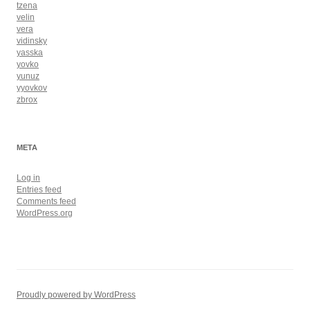
tzena
velin
vera
vidinsky
yasska
yovko
yunuz
yyovkov
zbrox
META
Log in
Entries feed
Comments feed
WordPress.org
Proudly powered by WordPress