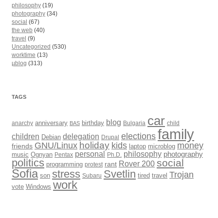
philosophy
(19)
photography
(34)
social
(67)
the web
(40)
travel
(9)
Uncategorized
(530)
worktime
(13)
µblog
(313)
TAGS
car
blog
anarchy
anniversary
birthday
Bulgaria
child
BAS
family
elections
children
delegation
Debian
Drupal
holiday
kids
money
GNU/Linux
friends
laptop
microblog
philosophy
personal
photography
music
Ognyan
Pentax
Ph.D.
politics
social
Rover 200
rant
programming
protest
Sofia
Svetlin
stress
Trojan
son
Subaru
tired
travel
work
Windows
vote