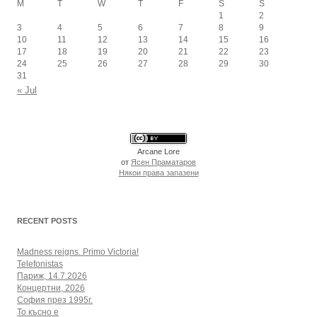
M
T
W
T
F
S
S
1
2
3
4
5
6
7
8
9
10
11
12
13
14
15
16
17
18
19
20
21
22
23
24
25
26
27
28
29
30
31
« Jul
Arcane Lore
от
Ясен Праматаров
Някои права запазени
RECENT POSTS
Madness reigns. Primo Victoria!
Telefonistas
Париж, 14.7.2026
Концертни, 2026
София през 1995г.
То късно е