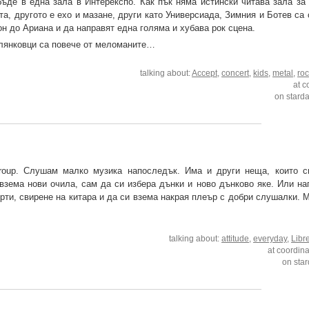
де в една зала в Интерекспо. Как пък няма истински читава зала за 
а, другото е ехо и мазане, други като Универсиада, Зимния и Ботев са
н до Ариана и да направят една голяма и хубава рок сцена.
палянковци са повече от меломаните…
talking about:
Accept
,
concert
,
kids
,
metal
,
ro
at c
on stard
.fm/group. Слушам малко музика напоследък. Има и други неща, които 
 взема нови очила, сам да си избера дънки и ново дънково яке. Или на
ерти, свирене на китара и да си взема накрая плеър с добри слушалки. 
talking about:
attitude
,
everyday
,
Libr
at coordin
on sta