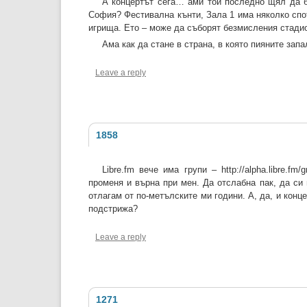
А концертът сега… ами той последно щял да бъ
София? Фестивална кънти, Зала 1 има няколко спот
игрища. Ето – може да съборят безмисления стадио
Ама как да стане в страна, в която пияните за
Leave a reply
1858
Libre.fm вече има групи – http://alpha.libre
променя и върна при мен. Да отслабна пак, да си
отлагам от по-метълските ми години. А, да, и конц
подстрижа?
Leave a reply
1271