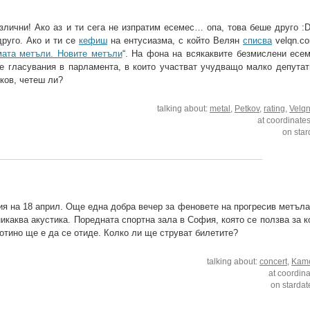
злични! Ако аз и ти сега не изпратим есемес… опа, това беше друго :
друго. Ако и ти се
кефиш
на ентусиазма, с който Велян
списва
velqn.co
мата метъли. Новите метъли
“. На фона на всякаквите безмислени есем
е гласувания в парламента, в които участват учудващо малко депутат
ков, четеш ли?
talking about:
metal
,
Petkov
,
rating
,
Velq
at coordinate
on star
ия на 18 април. Още една добра вечер за феновете на прогресив метъла
 никаква акустика. Поредната спортна зала в София, която се ползва за 
отино ще е да се отиде. Колко ли ще струват билетите?
talking about:
concert
,
Kame
at coordin
on stardat