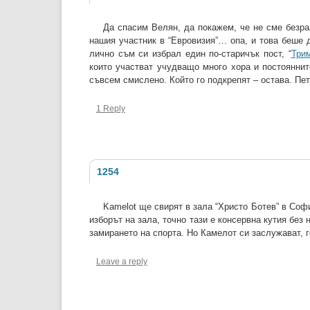
Да спасим Велян, да покажем, че не сме безра
нашия участник в “Евровизия”… опа, и това беше 
лично съм си избрал един по-старичък пост, “
Три
които участват учудващо много хора и постояннит
съвсем смислено. Който го подкрепят – остава. Пет
1 Reply
1254
Kamelot ще свирят в зала “Христо Ботев” в Соф
изборът на зала, точно тази е консервна кутия без
замирането на спорта. Но Камелот си заслужават, г
Leave a reply