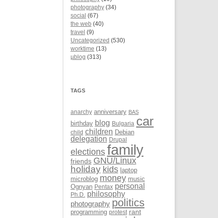
photography
(34)
social
(67)
the web
(40)
travel
(9)
Uncategorized
(530)
worktime
(13)
µblog
(313)
TAGS
anarchy
anniversary
BAS
car
blog
birthday
Bulgaria
children
Debian
child
delegation
Drupal
family
elections
GNU/Linux
friends
holiday
kids
laptop
money
microblog
music
personal
Ognyan
Pentax
philosophy
Ph.D.
politics
photography
rant
programming
protest