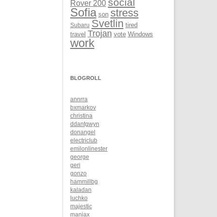
social
Rover 200
Sofia
stress
son
Svetlin
Subaru
tired
Trojan
Windows
travel
vote
work
BLOGROLL
annrra
bxmarkov
christina
ddantgwyn
donangel
electriclub
emilonlinester
george
geri
gonzo
hammillbg
kaladan
luchko
majestic
maniax