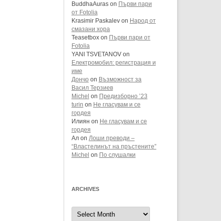
BuddhaAuras
on
Първи пари
от Fotolia
Krasimir Paskalev
on
Народ от
смазани хора
Teasetbox
on
Първи пари от
Fotolia
YANI TSVETANOV
on
Електромобил: регистрация и
име
Дончо
on
Възможност за
Васил Терзиев
Michel
on
Предизборно ’23
turin
on
Не гласувам и се
гордея
Илиян
on
Не гласувам и се
гордея
Ал
on
Лоши преводи –
“Властелинът на пръстените”
Michel
on
По слушалки
ARCHIVES
Archives