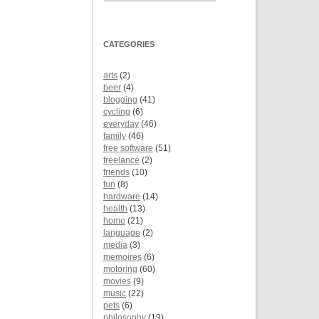
CATEGORIES
arts
(2)
beer
(4)
blogging
(41)
cycling
(6)
everyday
(46)
family
(46)
free software
(51)
freelance
(2)
friends
(10)
fun
(8)
hardware
(14)
health
(13)
home
(21)
language
(2)
media
(3)
memoires
(6)
motoring
(60)
movies
(9)
music
(22)
pets
(6)
philosophy
(19)