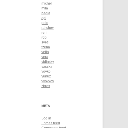
michel
mila
nadia
ogi
peio
raltchev
reni
robi
svetli
tzena
velin
vera
vidinsky
yasska
yovko
yunuz
yyovkov
zbrox
META
Log in
Entries feed