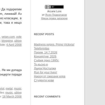
D Да подкрепим
Arcane Lore
m, линквай! Аз
от
Ясен Праматаров
ес-класации, в
Някои права запазени
и, това е нещо
RECENT POSTS
n
,
velqn.com
,
vote
s:
blogging
,
µblog
Madness reigns. Primo Victoria!
date:
4 April 2008
Telefonistas
Париж, 14.7.2026
Концертни, 2026
София през 1995г.
То късно е
Даирк Носталжи
. Не ми допада
Run for your lives!
концерти поради
Народ от смазани хора
Студенти нови
lot
,
metal
,
music
ates:
music
,
µblog
e:
18 March 2008
RECENT COMMENTS