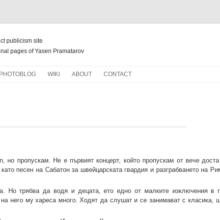
ect publicism site
nal pages of Yasen Pramatarov
Skip
PHOTOBLOG
WIKI
ABOUT
CONTACT
to
content
НОВ ЖИВОТ ЗА СТАРИ КНИГИ
n, но пропускам. Не е първият концерт, който пропускам от вече доста
о като песен на Сабатон за швейцарската гвардия и разграбването на Р
а. Но трябва да водя и децата, ето едно от малките изключения в 
на него му хареса много. Ходят да слушат и се занимават с класика, щ