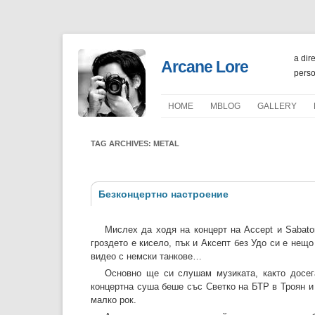
a dir
Arcane Lore
perso
HOME
ΜBLOG
GALLERY
PORTFOLIO
TAG ARCHIVES:
METAL
Безконцертно настроение
Мислех да ходя на концерт на Accept и Sabato
гроздето е кисело, пък и Аксепт без Удо си е нещ
видео с немски танкове…
Основно ще си слушам музиката, както досег
концертна суша беше със Светко на БТР в Троян и 
малко рок.