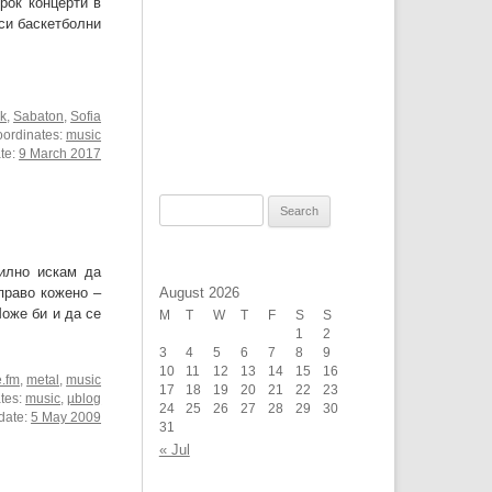
рок концерти в
 си баскетболни
ck
,
Sabaton
,
Sofia
oordinates:
music
ate:
9 March 2017
Search
for:
силно искам да
право кожено –
August 2026
Може би и да се
M
T
W
T
F
S
S
1
2
3
4
5
6
7
8
9
10
11
12
13
14
15
16
e.fm
,
metal
,
music
17
18
19
20
21
22
23
ates:
music
,
µblog
24
25
26
27
28
29
30
rdate:
5 May 2009
31
« Jul