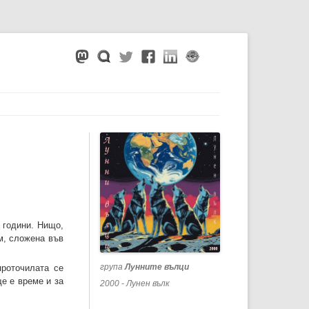
 години. Нищо,
им, сложена във
група
Лунните вълци
проточилата се
е е време и за
2000 - Лунен вълк