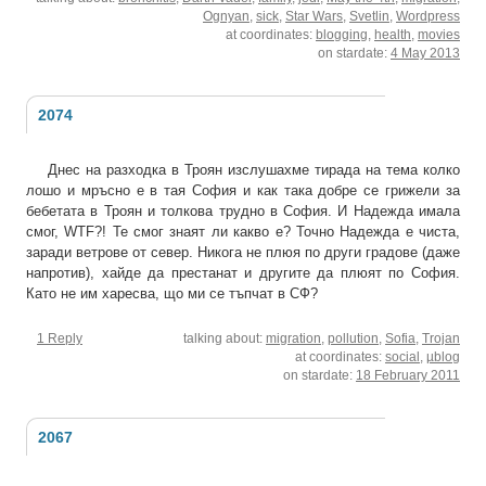
Ognyan
,
sick
,
Star Wars
,
Svetlin
,
Wordpress
at coordinates:
blogging
,
health
,
movies
on stardate:
4 May 2013
2074
Днес на разходка в Троян изслушахме тирада на тема колко
лошо и мръсно е в тая София и как така добре се грижели за
бебетата в Троян и толкова трудно в София. И Надежда имала
смог, WTF?! Те смог знаят ли какво е? Точно Надежда е чиста,
заради ветрове от север. Никога не плюя по други градове (даже
напротив), хайде да престанат и другите да плюят по София.
Като не им харесва, що ми се тъпчат в СФ?
1 Reply
talking about:
migration
,
pollution
,
Sofia
,
Trojan
at coordinates:
social
,
µblog
on stardate:
18 February 2011
2067