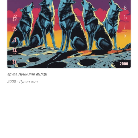
група
Лунните вълци
2000 - Лунен вълк