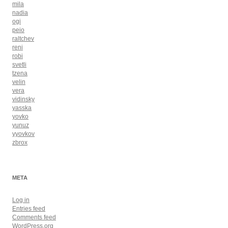
mila
nadia
ogi
peio
raltchev
reni
robi
svetli
tzena
velin
vera
vidinsky
yasska
yovko
yunuz
yyovkov
zbrox
META
Log in
Entries feed
Comments feed
WordPress.org