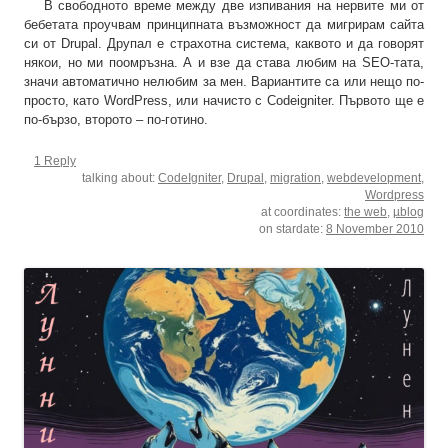
В свободното време между две изпивания на нервите ми от
бебетата проучвам принципната възможност да мигрирам сайта
си от Drupal. Друпал е страхотна система, каквото и да говорят
някои, но ми поомръзна. А и взе да става любим на SEO-тата,
значи автоматично нелюбим за мен. Вариантите са или нещо по-
просто, като WordPress, или начисто с Codeigniter. Първото ще е
по-бързо, второто – по-готино.
1 Reply
talking about:
CodeIgniter
,
Drupal
,
migration
,
webdevelopment
,
Wordpress
at coordinates:
the web
,
µblog
on stardate:
8 November 2010