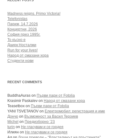
RECENT POSTS
Madness reigns. Primo Victoria!
Telefonistas
Париж, 14.7.2026
Концертни, 2026
София през 1995г.
То късно е
Даирк Носталжи
Run for your lives!
Народ от смазани хора
Студенти нови
RECENT COMMENTS
BuddhaAuras
on
Първи пари от Fotolia
Krasimir Paskalev
on
Народ от смазани хора
Teasetbox
on
Първи пари от Fotolia
YANI TSVETANOV
on
Електромобил: регистрация и име
Дончо
on
Възможност за Васил Терзиев
Michel
on
Предизборно ’23
turin
on
Не гласувам и се гордея
Илиян
on
Не гласувам и се гордея
Ал
on
Лоши преводи – “Властелинът на пръстените”