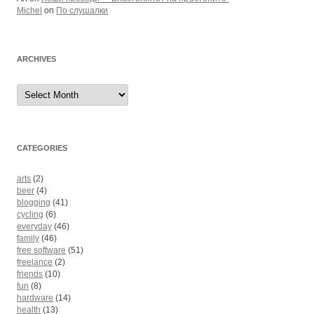
Michel
on
По слушалки
ARCHIVES
Archives
CATEGORIES
arts
(2)
beer
(4)
blogging
(41)
cycling
(6)
everyday
(46)
family
(46)
free software
(51)
freelance
(2)
friends
(10)
fun
(8)
hardware
(14)
health
(13)