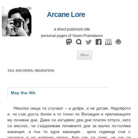
Arcane Lore
a direct publicism site
personal pages of Yasen Pramatarov
Skip
Menu
to
content
TAG ARCHIVES:
MIGRATION
May the 4th
Няколко неща се случват – и добри, и не дотам. Недоброто
е, че съм доста болен и то точно по Великден и прилежащите
му почивни дни. Даже си изгърмях два дни платен отпуск, като
си мислех, че съединявам почивните дни за малко по-голяма
ваканция, а пък то една ваканция… цяла седмица съм с
кашлица и на купешки илачи. Ама как да знам, че ще се