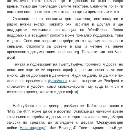
автоматично както трябва. Ще ги добавям на ръка в скоро
време, тъкмо ще прегледам самите текстове. Снимките почти ги
няма все още, на старото място са, но ще ги премествам и тях.
Отказвам се от всякакви допълнителни, нестандартни и
рядко нужни екстри, каквито бях изсипал в Друпал и ще
поддържам минимална инсталация на WordPress. Лесна
поддръжка и всъщност колкото може по-малко поддръжка, това
е целта. Спестеното време по-добре са го отделям за писане и
снимане, отколкото за ровене в код и четене на иначе
прекрасната документация на drupal.org. Та честит ми нов блог-
дом!
Темата е под-вариант на TwentyTwelve, промених я доста, но
нещо все още не ми харесва шрифтът, не ми пасва за четене
много. Ще се дооправя в движение. Чудя се дали, за да ми е по-
лесно, не преместя и
фотоблога
така – въпреки че Pixelpost е
страхотен и удобен, само спам-контролът му куца (а и си е
изоставен проект, колкото и да е кофти).
—
Най-хубавото е за десерт, разбира се. Който знае какво е
“May the 4th”, може да се е досетил. Успяхме да намерим време
този късен следобед и до тъмно, с една почивка за следобедна
закуска по средата, да изгледаме с децата “Междузвездни
войни:
Нова надежда
“. Или “Епизод 4”. Тоест първият… тъй де.