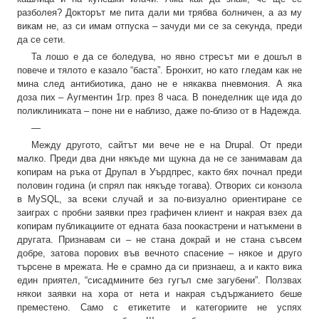
разболея? Докторът ме пита дали ми трябва болничен, а аз му
викам не, аз си имам отпуска – зачуди ми се за секунда, преди
да се сети.
Та лошо е да се боледува, но явно стресът ми е дошъл в
повече и тялото е казало “баста”. Бронхит, но като гледам как не
мина след антибиотика, дано не е някаква пневмония. А яка
доза пих – Аугментин 1гр. през 8 часа. В понеделник ще ида до
поликлиниката – поне ни е наблизо, даже по-близо от в Надежда.
—
Между другото, сайтът ми вече не е на Drupal. От преди
малко. Преди два дни някъде ми щукна да не се занимавам да
копирам на ръка от Друпал в Уърдпрес, както бях почнал преди
половин година (и спрял пак някъде тогава). Отворих си конзола
в MySQL, за всеки случай и за по-визуално ориентиране се
заиграх с пробни заявки през графичен клиент и накрая взех да
копирам публикациите от едната база поокастрени и натъкмени в
другата. Признавам си – не стана докрай и не стана съвсем
добре, затова порових във вечното спасение – някое и друго
търсене в мрежата. Не е срамно да си признаеш, а и както вика
един приятел, “сисадмините без гугъл сме загубени”. Ползвах
някои заявки на хора от нета и накрая съдържанието беше
преместено. Само с етикетите и категориите не успях