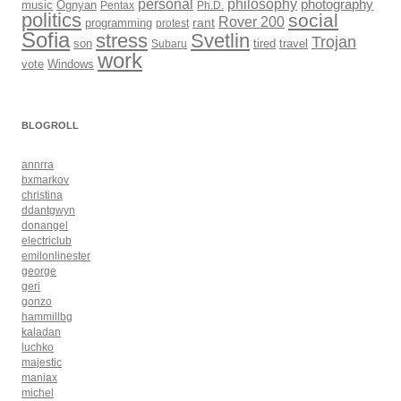
philosophy
personal
photography
music
Ognyan
Pentax
Ph.D.
politics
social
Rover 200
rant
programming
protest
Sofia
Svetlin
stress
Trojan
son
Subaru
tired
travel
work
Windows
vote
BLOGROLL
annrra
bxmarkov
christina
ddantgwyn
donangel
electriclub
emilonlinester
george
geri
gonzo
hammillbg
kaladan
luchko
majestic
maniax
michel