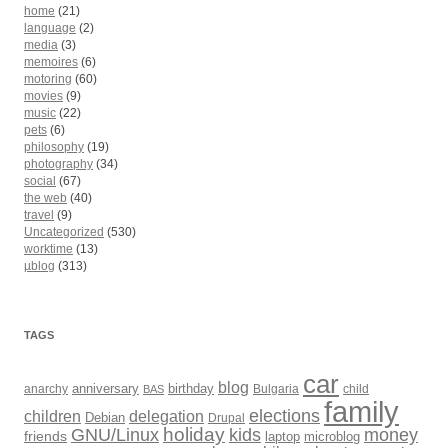
home
(21)
language
(2)
media
(3)
memoires
(6)
motoring
(60)
movies
(9)
music
(22)
pets
(6)
philosophy
(19)
photography
(34)
social
(67)
the web
(40)
travel
(9)
Uncategorized
(530)
worktime
(13)
µblog
(313)
TAGS
car
blog
anarchy
anniversary
birthday
Bulgaria
child
BAS
family
elections
children
delegation
Debian
Drupal
holiday
kids
money
GNU/Linux
friends
laptop
microblog