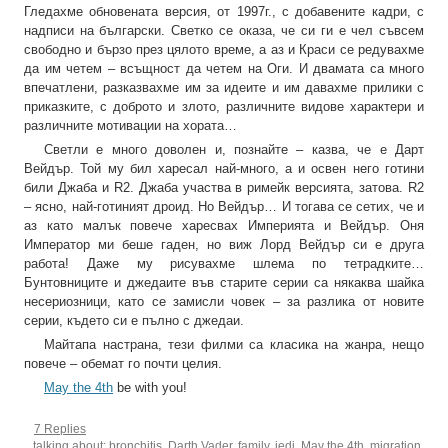
Гледахме обновената версия, от 1997г., с добавените кадри, с
надписи на български. Светко се оказа, че си ги е чел съвсем
свободно и бързо през цялото време, а аз и Краси се редувахме
да им четем – всъщност да четем на Оги. И двамата са много
впечатлени, разказвахме им за идеите и им давахме прилики с
приказките, с доброто и злото, различните видове характери и
различните мотивации на хората…
Светли е много доволен и, познайте – казва, че е Дарт
Вейдър. Той му бил харесал най-много, а и освен него готини
били Джаба и R2. Джаба участва в римейк версията, затова. R2
– ясно, най-готиният дроид. Но Вейдър… И тогава се сетих, че и
аз като малък повече харесвах Империята и Вейдър. Оня
Император ми беше гаден, но виж Лорд Вейдър си е друга
работа! Даже му рисувахме шлема по тетрадките…
Бунтовниците и джедаите във старите серии са някаква шайка
несериозници, като се замисли човек – за разлика от новите
серии, където си е пълно с джедаи.
Майтапа настрана, тези филми са класика на жанра, нещо
повече – обемат го почти целия.
May the 4th
be with you!
7 Replies
talking about:
bronchitis
,
Darth Vader
,
family
,
jedi
,
May the 4th
,
migration
,