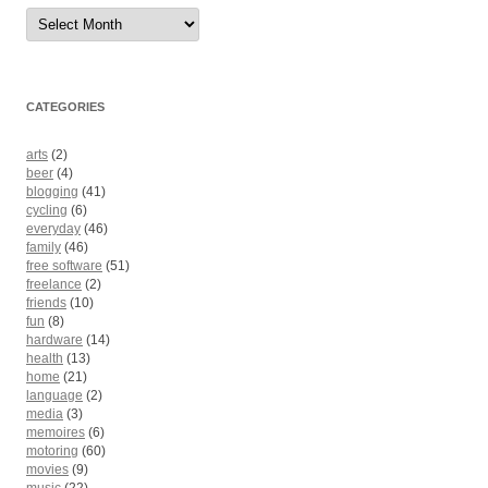
Archives
CATEGORIES
arts
(2)
beer
(4)
blogging
(41)
cycling
(6)
everyday
(46)
family
(46)
free software
(51)
freelance
(2)
friends
(10)
fun
(8)
hardware
(14)
health
(13)
home
(21)
language
(2)
media
(3)
memoires
(6)
motoring
(60)
movies
(9)
music
(22)