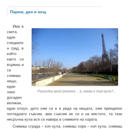
Париж, ден и нощ
Има в
света
един
специале
н град, в
който
както си
вървиш и
си
снимаш
нещо,
един
Разходка край реката… а, каква е тая кула?…
леко
досаден
великан,
един клоун, дето хем си е в реда на нещата, хем принципно
погледнато съвсем, ама съвсем не си е на мястото, та тази
несръчна кула все се навира в снимките на хората.
Снимаш сграда – хоп кула, снимаш хора – хоп кула, снимаш