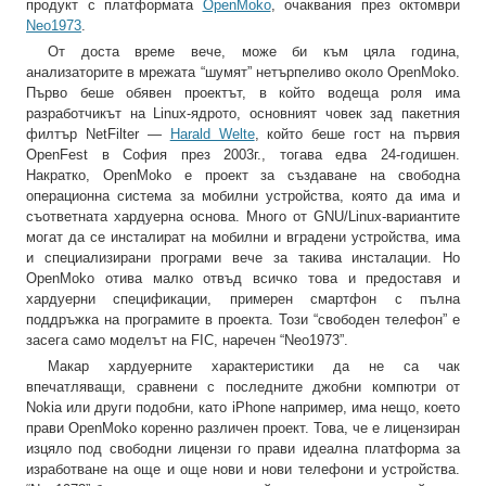
продукт с платформата
OpenMoko
, очаквания през октомври
Neo1973
.
От доста време вече, може би към цяла година,
анализаторите в мрежата “шумят” нетърпеливо около OpenMoko.
Първо беше обявен проектът, в който водеща роля има
разработчикът на Linux-ядрото, основният човек зад пакетния
филтър NetFilter —
Harald Welte
, който беше гост на първия
OpenFest в София през 2003г., тогава едва 24-годишен.
Накратко, OpenMoko е проект за създаване на свободна
операционна система за мобилни устройства, която да има и
съответната хардуерна основа. Много от GNU/Linux-вариантите
могат да се инсталират на мобилни и вградени устройства, има
и специализирани програми вече за такива инсталации. Но
OpenMoko отива малко отвъд всичко това и предоставя и
хардуерни спецификации, примерен смартфон с пълна
поддръжка на програмите в проекта. Този “свободен телефон” е
засега само моделът на FIC, наречен “Neo1973”.
Макар хардуерните характеристики да не са чак
впечатляващи, сравнени с последните джобни компютри от
Nokia или други подобни, като iPhone например, има нещо, което
прави OpenMoko коренно различен проект. Това, че е лицензиран
изцяло под свободни лицензи го прави идеална платформа за
изработване на още и още нови и нови телефони и устройства.