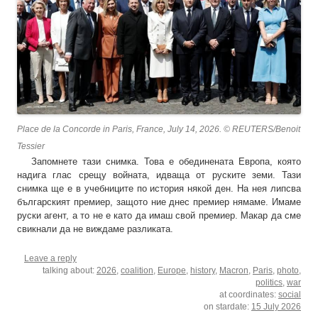
Place de la Concorde in Paris, France, July 14, 2026. © REUTERS/Benoit
Tessier
Запомнете тази снимка. Това е обединената Европа, която
надига глас срещу войната, идваща от руските земи. Тази
снимка ще е в учебниците по история някой ден. На нея липсва
българският премиер, защото ние днес премиер нямаме. Имаме
руски агент, а то не е като да имаш свой премиер. Макар да сме
свикнали да не виждаме разликата.
Leave a reply
talking about:
2026
,
coalition
,
Europe
,
history
,
Macron
,
Paris
,
photo
,
politics
,
war
at coordinates:
social
on stardate:
15 July 2026