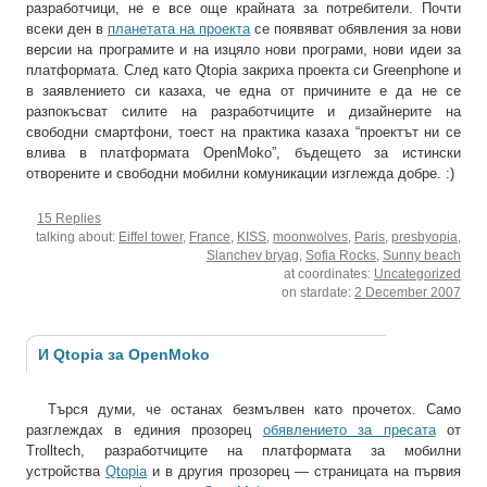
разработчици, не е все още крайната за потребители. Почти
всеки ден в
планетата на проекта
се появяват обявления за нови
версии на програмите и на изцяло нови програми, нови идеи за
платформата. След като Qtopia закриха проекта си Greenphone и
в заявлението си казаха, че една от причините е да не се
разпокъсват силите на разработчиците и дизайнерите на
свободни смартфони, тоест на практика казаха “проектът ни се
влива в платформата OpenMoko”, бъдещето за истински
отворените и свободни мобилни комуникации изглежда добре. :)
15 Replies
talking about:
Eiffel tower
,
France
,
KISS
,
moonwolves
,
Paris
,
presbyopia
,
Slanchev bryag
,
Sofia Rocks
,
Sunny beach
at coordinates:
Uncategorized
on stardate:
2 December 2007
И Qtopia за OpenMoko
Търся думи, че останах безмълвен като прочетох. Само
разглеждах в единия прозорец
обявлението за пресата
от
Trolltech, разработчиците на платформата за мобилни
устройства
Qtopia
и в другия прозорец — страницата на първия