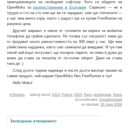
привържениците на свободния софтуер. Като се обадите на
OpenMoko за
разпространение в България
. Сериозно — не е
трудно и сто на сто хем ще ви се зарадват, хем ще спечелите —
у нас има много хора, които с радост ще си купим FreeRunner на
разумна цена.
Другият вариант е някоя от големите ни вериги за мобилни
телефони да грабне сделката. Но тогава със сигурност няма да
го продават около равностоимостта на 300 евро у нас. Ще има
убийствена надценка, както сме свикнали да виждаме. И тук-там
някой най-върл ентусиаст ще похарчи парите, но няма и дума да
може да става за печалба от по-голям оборот. Дано не става
така де ;)
След дълги години надежди и после дълги месеци чакане на
самия продукт, най-накрая OpenMoko Neo FreeRunner е тук!
Hello Moko!
8 Replies
talking about:
2023
,
France
,
KISS
,
Paris
,
presbyopia
,
Seine
at coordinates:
Uncategorized
on stardate:
26 June 2008
Затворена отвореност