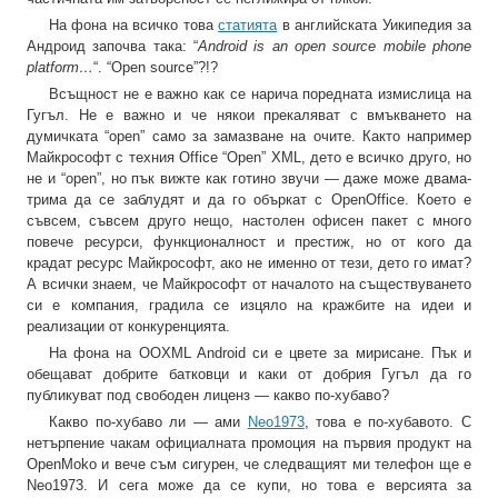
На фона на всичко това
статията
в английската Уикипедия за
Андроид започва така: “
Android is an open source mobile phone
platform…
“. “Open source”?!?
Всъщност не е важно как се нарича поредната измислица на
Гугъл. Не е важно и че някои прекаляват с вмъкването на
думичката “open” само за замазване на очите. Както например
Майкрософт с техния Office “Open” XML, дето е всичко друго, но
не и “open”, но пък вижте как готино звучи — даже може двама-
трима да се заблудят и да го объркат с OpenOffice. Което е
съвсем, съвсем друго нещо, настолен офисен пакет с много
повече ресурси, функционалност и престиж, но от кого да
крадат ресурс Майкрософт, ако не именно от тези, дето го имат?
А всички знаем, че Майкрософт от началото на съществуването
си е компания, градила се изцяло на кражбите на идеи и
реализации от конкуренцията.
На фона на OOXML Android си е цвете за мирисане. Пък и
обещават добрите батковци и каки от добрия Гугъл да го
публикуват под свободен лиценз — какво по-хубаво?
Какво по-хубаво ли — ами
Neo1973
, това е по-хубавото. С
нетърпение чакам официалната промоция на първия продукт на
OpenMoko и вече съм сигурен, че следващият ми телефон ще е
Neo1973. И сега може да се купи, но това е версията за