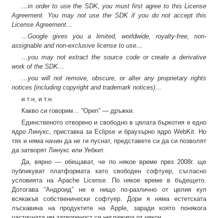
…in order to use the SDK, you must first agree to this License
Agreement. You may not use the SDK if you do not accept this
License Agreement…
…Google gives you a limited, worldwide, royalty-free, non-
assignable and non-exclusive license to use…
…you may not extract the source code or create a derivative
work of the SDK…
…you will not remove, obscure, or alter any proprietary rights
notices (including copyright and trademark notices)…
и т.н, и т.н.
Какво си говорим… “Open” — дръжки.
Единственото отворено и свободно в цялата бъркотия е едно
ядро Линукс, приставка за Eclipse и браузърно ядро WebKit. Но
тях и няма начин да не ги пуснат, представете си да си позволят
да затворят Линукс или Уебкит.
Да, вярно — обещават, че по някое време през 2008г. ще
публикуват платформата като свободен софтуер, съгласно
условията на Apache License. По някое време в бъдещето.
Дотогава “Андроид” не е нищо по-различно от целия куп
всякакъв собственически софтуер. Дори я няма естетската
лъскавина на продуктите на Apple, заради която понякога
частичната им затвореност се неглижира от някои.