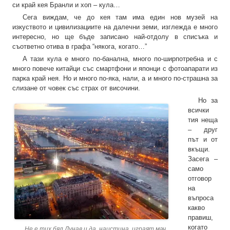
си край кея Бранли и хоп – кула…
Сега виждам, че до кея там има един нов музей на
изкуството и цивилизациите на далечни земи, изглежда е много
интересно, но ще бъде записано най-отдолу в списъка и
съответно отива в графа “някога, когато…”
А тази кула е много по-банална, много по-ширпотребна и с
много повече китайци със смартфони и японци с фотоапарати из
парка край нея. Но и много по-яка, нали, а и много по-страшна за
слизане от човек със страх от височини.
Но за
всички
тия неща
– друг
път и от
вкъщи.
Засега –
само
отговор
на
въпроса
какво
правиш,
когато
Не е тих бял Дунав и да, наистина, играят мач