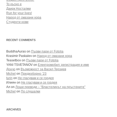
То късно е
Даирк Носталжи
Run for your lives!
Народ от смазани хора
Студенти нови
RECENT COMMENTS
BuddhaAuras
on
Първи пари от Fotolia
Krasimir Paskalev
on
Народ от смазани хора
Teasetbox
on
Първи пари от Fotolia
YANI TSVETANOV
on
Електромобил: регистрация и име
Дончо
on
Възможност за Васил Терзиев
Michel
on
Предизборно ’23
turin
on
Не гласувам и се гордея
Илиян
on
Не гласувам и се гордея
Ал
on
Лоши преводи – “Властелинът на пръстените”
Michel
on
По слушалки
ARCHIVES