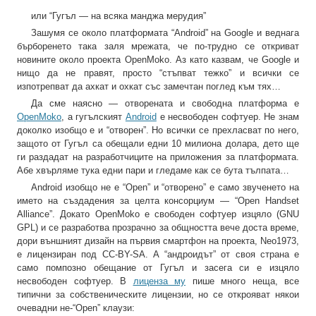
или “Гугъл — на всяка манджа мерудия”
Зашумя се около платформата “Android” на Google и веднага
бърборенето така заля мрежата, че по-трудно се откриват
новините около проекта OpenMoko. Аз като казвам, че Google и
нищо да не правят, просто “стъпват тежко” и всички се
изпотрепват да ахкат и охкат със замечтан поглед към тях…
Да сме наясно — отворената и свободна платформа е
OpenMoko
, а гугълският
Android
е несвободен софтуер. Не знам
доколко изобщо е и “отворен”. Но всички се прехласват по него,
защото от Гугъл са обещали едни 10 милиона долара, дето ще
ги раздадат на разработчиците на приложения за платформата.
Абе хвърляме тука едни пари и гледаме как се бута тълпата…
Android изобщо не е “Open” и “отворено” е само звученето на
името на създадения за целта консорциум — “Open Handset
Alliance”. Докато OpenMoko е свободен софтуер изцяло (GNU
GPL) и се разработва прозрачно за общността вече доста време,
дори външният дизайн на първия смартфон на проекта, Neo1973,
е лицензиран под CC-BY-SA. А “андроидът” от своя страна е
само помпозно обещание от Гугъл и засега си е изцяло
несвободен софтуер. В
лиценза му
пише много неща, все
типични за собственическите лицензии, но се открояват някои
очевадни не-“Open” клаузи: