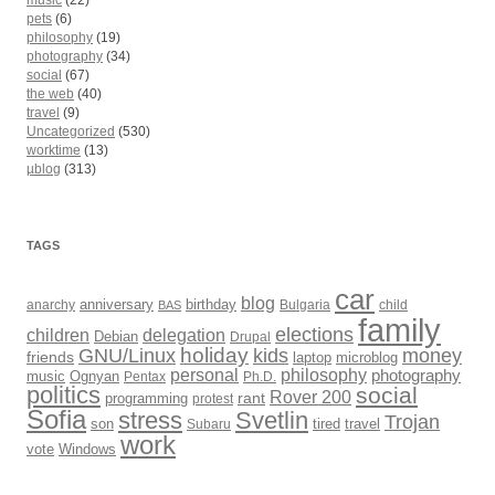
pets
(6)
philosophy
(19)
photography
(34)
social
(67)
the web
(40)
travel
(9)
Uncategorized
(530)
worktime
(13)
µblog
(313)
TAGS
car
blog
anarchy
anniversary
birthday
Bulgaria
child
BAS
family
elections
children
delegation
Debian
Drupal
holiday
kids
money
GNU/Linux
friends
laptop
microblog
philosophy
personal
photography
music
Ognyan
Pentax
Ph.D.
politics
social
Rover 200
rant
programming
protest
Sofia
Svetlin
stress
Trojan
son
Subaru
tired
travel
work
Windows
vote