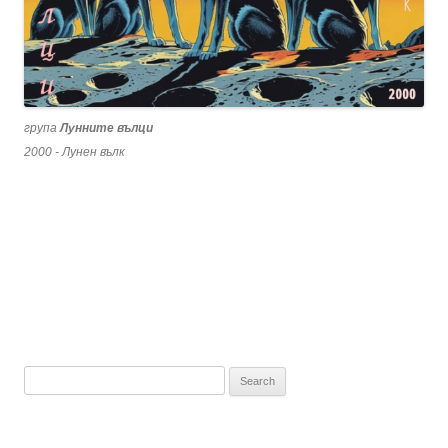
група
Лунните вълци
2000 - Лунен вълк
Search
for: