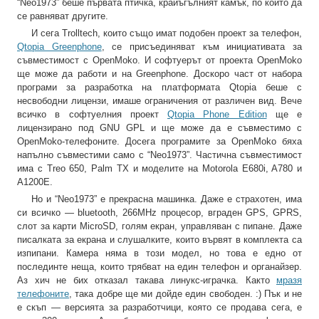
“Neo1973” беше първата птичка, крайъгълният камък, по който да
се равняват другите.
И сега Trolltech, които също имат подобен проект за телефон,
Qtopia Greenphone
, се присъединяват към инициативата за
съвместимост с OpenMoko. И софтуерът от проекта OpenMoko
ще може да работи и на Greenphone. Доскоро част от набора
програми за разработка на платформата Qtopia беше с
несвободни лицензи, имаше ограничения от различен вид. Вече
всичко в софтуелния проект
Qtopia Phone Edition
ще е
лицензирано под GNU GPL и ще може да е съвместимо с
OpenMoko-телефоните. Досега програмите за OpenMoko бяха
напълно съвместими само с “Neo1973”. Частична съвместимост
има с Treo 650, Palm TX и моделите на Motorola E680i, A780 и
A1200E.
Но и “Neo1973” е прекрасна машинка. Даже е страхотен, има
си всичко — bluetooth, 266MHz процесор, вграден GPS, GPRS,
слот за карти MicroSD, голям екран, управляван с пипане. Даже
писалката за екрана и слушалките, които вървят в комплекта са
изпипани. Камера няма в този модел, но това е едно от
послединте неща, които трябват на един телефон и органайзер.
Аз хич не бих отказал такава линукс-играчка. Както
мразя
телефоните
, така добре ще ми дойде един свободен. :) Пък и не
е скъп — версията за разработчици, която се продава сега, е