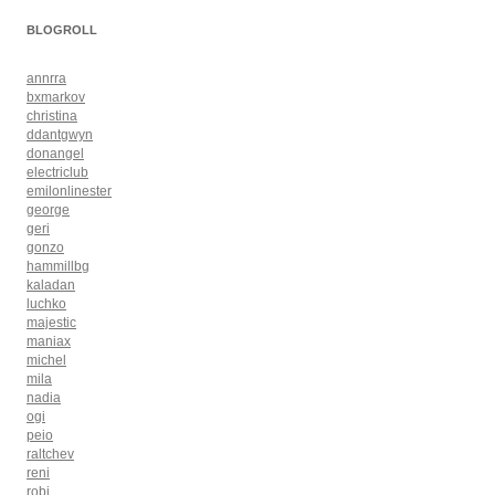
BLOGROLL
annrra
bxmarkov
christina
ddantgwyn
donangel
electriclub
emilonlinester
george
geri
gonzo
hammillbg
kaladan
luchko
majestic
maniax
michel
mila
nadia
ogi
peio
raltchev
reni
robi