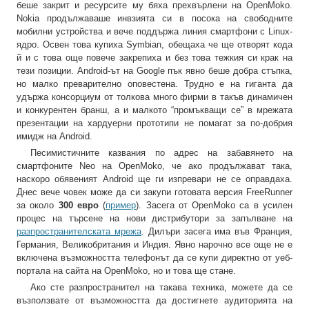
беше закрит и ресурсите му бяха прехвърлени на OpenMoko.
Nokia продължаваше инвзията си в посока на свободните
мобилни устройства и вече поддържа линия смартфони с Linux-
ядро. Освен това купиха Symbian, обещаха че ще отворят кода
й и с това още повече закрепиха и без това тежкия си крак на
тези позиции. Android-ът на Google пък явно беше добра стъпка,
но малко преварително оповестена. Трудно е на гиганта да
удържа консорциум от толкова много фирми в такъв динамичен
и конкурентен бранш, а и малкото “промъкващи се” в мрежата
презентации на хардуерни прототипи не помагат за по-добрия
имидж на Android.
Песимистичните казвания по адрес на забавянето на
смартфоните Neo на OpenMoko, че ако продължават така,
наскоро обявеният Android ще ги изпревари не се оправдаха.
Днес вече човек може да си закупи готовата версия FreeRunner
за около
300 евро
(
пример
). Засега от OpenMoko са в усилен
процес на търсене на нови дистрибутори за запълване на
разпространителската мрежа
. Дилъри засега има във Франция,
Германия, Великобритания и Индия. Явно нарочно все още не е
включена възможността телефонът да се купи директно от уеб-
портала на сайта на OpenMoko, но и това ще стане.
Ако сте разпространител на такава техника, можете да се
възползвате от възможността да достигнете аудиторията на