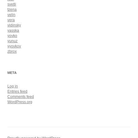
svetli
tzena
velin
vera
vidinsky
yasska
yovko
yunuz
yyovkov
zbrox
META
Log in
Entries feed
Comments feed
WordPress.org