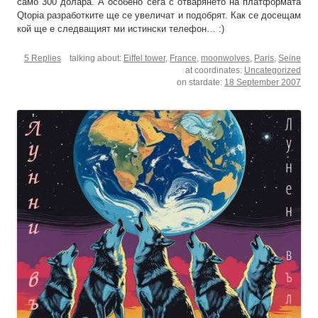
само 300 долара. А особено сега с отварянето на платформата
Qtopia разработките ще се увеличат и подобрят. Как се досещам
кой ще е следващият ми истински телефон… :)
5 Replies
talking about:
Eiffel tower
,
France
,
moonwolves
,
Paris
,
Seine
at coordinates:
Uncategorized
on stardate:
18 September 2007