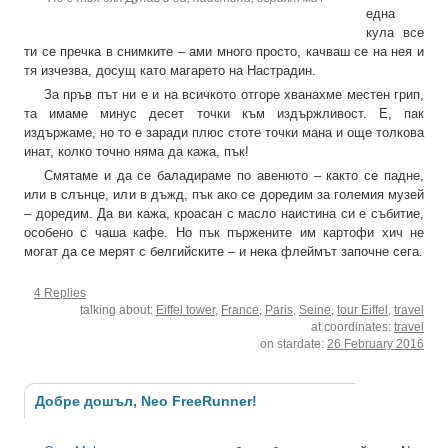
една
кула все
ти се пречка в снимките – ами много просто, качваш се на нея и
тя изчезва, досущ като магарето на Настрадин.
За пръв път ни е и на всичкото отгоре хванахме местен грип,
та имаме минус десет точки към издържливост. Е, пак
издържаме, но то е заради плюс стоте точки мана и още толкова
инат, колко точно няма да кажа, пък!
Смятаме и да се баладираме по авенюто – както се падне,
или в слънце, или в дъжд, пък ако се доредим за големия музей
– доредим. Да ви кажа, кроасан с масло наистина си е събитие,
особено с чаша кафе. Но пък пържените им картофи хич не
могат да се мерят с белгийските – и нека флеймът започне сега.
4 Replies
talking about:
Eiffel tower
,
France
,
Paris
,
Seine
,
tour Eiffel
,
travel
at coordinates:
travel
on stardate:
26 February 2016
Добре дошъл, Neo FreeRunner!