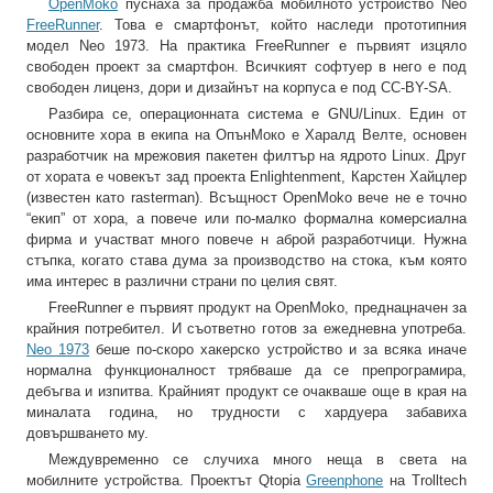
OpenMoko
пуснаха за продажба мобилното устройство Neo
FreeRunner
. Това е смартфонът, който наследи прототипния
модел Neo 1973. На практика FreeRunner е първият изцяло
свободен проект за смартфон. Всичкият софтуер в него е под
свободен лиценз, дори и дизайнът на корпуса е под CC-BY-SA.
Разбира се, операционната система е GNU/Linux. Един от
основните хора в екипа на ОпънМоко е Харалд Велте, основен
разработчик на мрежовия пакетен филтър на ядрото Linux. Друг
от хората е човекът зад проекта Enlightenment, Карстен Хайцлер
(известен като rasterman). Всъщност OpenMoko вече не е точно
“екип” от хора, а повече или по-малко формална комерсиална
фирма и участват много повече н аброй разработчици. Нужна
стъпка, когато става дума за производство на стока, към която
има интерес в различни страни по целия свят.
FreeRunner е първият продукт на OpenMoko, преднацначен за
крайния потребител. И съответно готов за ежедневна употреба.
Neo 1973
беше по-скоро хакерско устройство и за всяка иначе
нормална функционалност трябваше да се препрограмира,
дебъгва и изпитва. Крайният продукт се очакваше още в края на
миналата година, но трудности с хардуера забавиха
довършването му.
Междувременно се случиха много неща в света на
мобилните устройства. Проектът Qtopia
Greenphone
на Trolltech