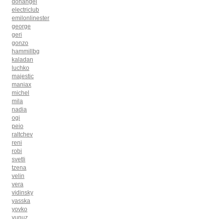
donangel
electriclub
emilonlinester
george
geri
gonzo
hammillbg
kaladan
luchko
majestic
maniax
michel
mila
nadia
ogi
peio
raltchev
reni
robi
svetli
tzena
velin
vera
vidinsky
yasska
yovko
yunuz