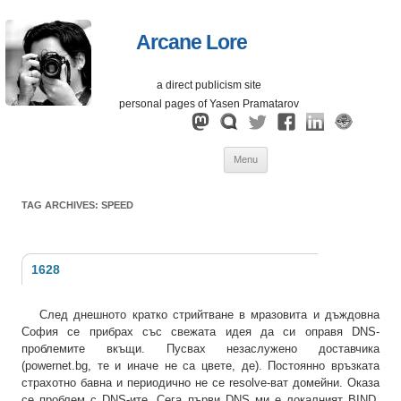
Arcane Lore
a direct publicism site
personal pages of Yasen Pramatarov
Skip
Menu
to
content
TAG ARCHIVES:
SPEED
1628
След днешното кратко стрийтване в мразовита и дъждовна
София се прибрах със свежата идея да си оправя DNS-
проблемите вкъщи. Пусвах незаслужено доставчика
(powernet.bg, те и иначе не са цвете, де). Постоянно връзката
страхотно бавна и периодично не се resolve-ват домейни. Оказа
се проблем с DNS-ите. Сега първи DNS ми е локалният BIND,