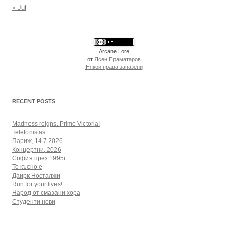
« Jul
Arcane Lore
от
Ясен Праматаров
Някои права запазени
RECENT POSTS
Madness reigns. Primo Victoria!
Telefonistas
Париж, 14.7.2026
Концертни, 2026
София през 1995г.
То късно е
Даирк Носталжи
Run for your lives!
Народ от смазани хора
Студенти нови