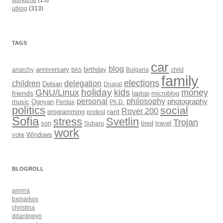
worktime
(13)
µblog
(313)
TAGS
car
blog
anarchy
anniversary
birthday
Bulgaria
child
BAS
family
elections
children
delegation
Debian
Drupal
holiday
kids
money
GNU/Linux
friends
laptop
microblog
philosophy
personal
photography
music
Ognyan
Pentax
Ph.D.
politics
social
Rover 200
rant
programming
protest
Sofia
Svetlin
stress
Trojan
son
Subaru
tired
travel
work
Windows
vote
BLOGROLL
annrra
bxmarkov
christina
ddantgwyn