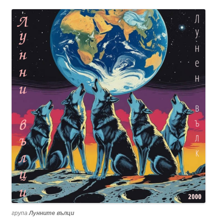
група
Лунните вълци