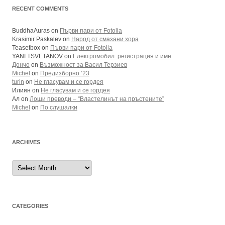
RECENT COMMENTS
BuddhaAuras
on
Първи пари от Fotolia
Krasimir Paskalev
on
Народ от смазани хора
Teasetbox
on
Първи пари от Fotolia
YANI TSVETANOV
on
Електромобил: регистрация и име
Дончо
on
Възможност за Васил Терзиев
Michel
on
Предизборно ’23
turin
on
Не гласувам и се гордея
Илиян
on
Не гласувам и се гордея
Ал
on
Лоши преводи – “Властелинът на пръстените”
Michel
on
По слушалки
ARCHIVES
Archives
CATEGORIES