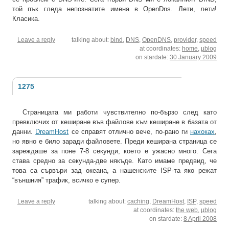
той пък гледа непознатите имена в OpenDns. Лети, лети!
Класика.
Leave a reply
talking about:
bind
,
DNS
,
OpenDNS
,
provider
,
speed
at coordinates:
home
,
µblog
on stardate:
30 January 2009
1275
Страницата ми работи чувствително по-бързо след като
превключих от кеширане във файлове към кеширане в базата от
данни.
DreamHost
се справят отлично вече, по-рано ги
нахоках
,
но явно е било заради файловете. Преди кеширана страница се
зареждаше за поне 7-8 секунди, което е ужасно много. Сега
става средно за секунда-две някъде. Като имаме предвид, че
това са сървъри зад океана, а нашенските ISP-та яко режат
“външния” трафик, всичко е супер.
Leave a reply
talking about:
caching
,
DreamHost
,
ISP
,
speed
at coordinates:
the web
,
µblog
on stardate:
8 April 2008