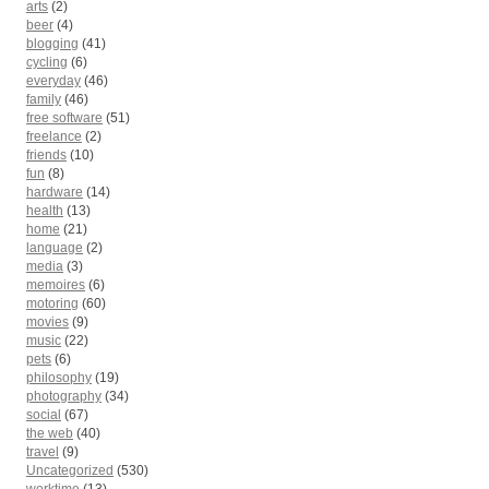
arts
(2)
beer
(4)
blogging
(41)
cycling
(6)
everyday
(46)
family
(46)
free software
(51)
freelance
(2)
friends
(10)
fun
(8)
hardware
(14)
health
(13)
home
(21)
language
(2)
media
(3)
memoires
(6)
motoring
(60)
movies
(9)
music
(22)
pets
(6)
philosophy
(19)
photography
(34)
social
(67)
the web
(40)
travel
(9)
Uncategorized
(530)