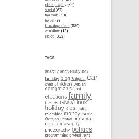
photography
(34)
social
(67)
the web
(40)
travel
(9)
Uncategorized
(530)
worktime
(13)
µblog
(313)
TAGS
anarchy
anniversary
BAS
car
blog
birthday
Bulgaria
children
Debian
child
delegation
Drupal
family
elections
GNU/Linux
friends
holiday
kids
laptop
money
microblog
music
personal
Ognyan
Pentax
philosophy
Ph.D.
politics
photography
rant
programming
protest