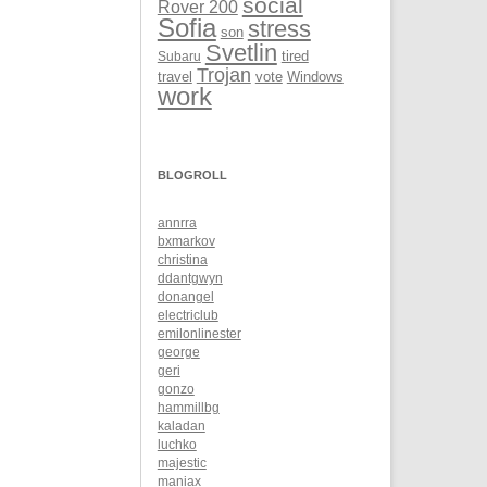
social
Rover 200
Sofia
stress
son
Svetlin
Subaru
tired
Trojan
Windows
travel
vote
work
BLOGROLL
annrra
bxmarkov
christina
ddantgwyn
donangel
electriclub
emilonlinester
george
geri
gonzo
hammillbg
kaladan
luchko
majestic
maniax