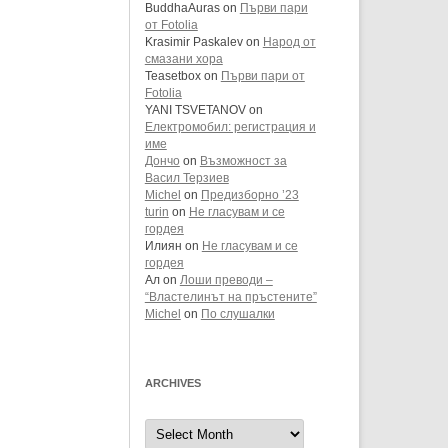
BuddhaAuras
on
Първи пари
от Fotolia
Krasimir Paskalev
on
Народ от
смазани хора
Teasetbox
on
Първи пари от
Fotolia
YANI TSVETANOV
on
Електромобил: регистрация и
име
Дончо
on
Възможност за
Васил Терзиев
Michel
on
Предизборно ’23
turin
on
Не гласувам и се
гордея
Илиян
on
Не гласувам и се
гордея
Ал
on
Лоши преводи –
“Властелинът на пръстените”
Michel
on
По слушалки
ARCHIVES
Archives