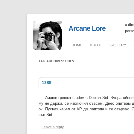
a dir
Arcane Lore
perso
HOME
ΜBLOG
GALLERY
PORTFOLIO
TAG ARCHIVES:
UDEV
1389
Имаше грешка в udev в Debian Sid. Вчера обнов
му не държи, се изключил съвсем. Днес опитвам да
ок. Пуснах кабел от AP до лаптопа и се свързах. 
със Sid.
Leave a reply