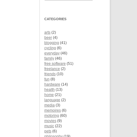
CATEGORIES
arts
(2)
beer
(4)
blogging
(41)
cycling
(6)
everyday
(46)
family
(46)
free software
(51)
freelance
(2)
friends
(10)
fun
(8)
hardware
(14)
health
(13)
home
(21)
language
(2)
media
(3)
memoires
(6)
motoring
(60)
movies
(9)
music
(22)
pets
(6)
philosophy
(19)