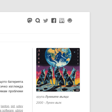
щото батерията
сичко изглежда
о имам проблеми
група
Лунните вълци
2000 - Лунен вълк
,
laptop
,
sid
,
udev
ee software
,
µblog