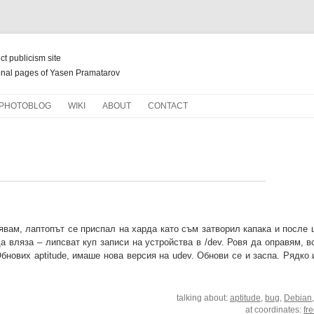
ect publicism site
nal pages of Yasen Pramatarov
Skip
PHOTOBLOG
WIKI
ABOUT
CONTACT
to
content
НОВ ЖИВОТ ЗА СТАРИ КНИГИ
явам, лаптопът се приспал на харда като съм затворил капака и после 
 вляза – липсват куп записи на устройства в /dev. Ровя да оправям, в
Обнових aptitude, имаше нова версия на udev. Обнови се и заспа. Рядк
talking about:
aptitude
,
bug
,
Debian
at coordinates:
fr