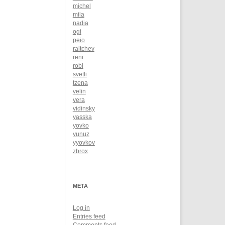
michel
mila
nadia
ogi
peio
raltchev
reni
robi
svetli
tzena
velin
vera
vidinsky
yasska
yovko
yunuz
yyovkov
zbrox
META
Log in
Entries feed