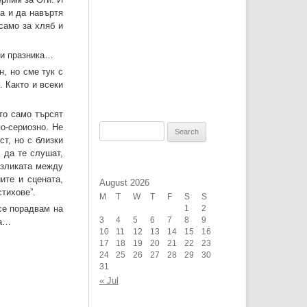
а и да навъртя
само за хляб и
ти празника…
н, но сме тук с
. Както и всеки
то само търсят
по-сериозно. Не
Search
т, но с близки
for:
 да те слушат,
разликата между
ите и сцената,
August 2026
стихове”.
M
T
W
T
F
S
S
се порадвам на
1
2
3
4
5
6
7
8
9
та…
10
11
12
13
14
15
16
17
18
19
20
21
22
23
24
25
26
27
28
29
30
31
« Jul