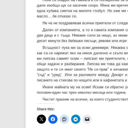
дали изобщо ще се засечем скоро. Мина ми еретич
една хубава сметка на милите глобул. Но хем ми 
масло… бе отказах се.
Не че не поздравявам всички приятели от следв
Далеч от компанията, а то и самата компания с
две деца и с тъща. Нямаме сили за нищо, аз имам 
десет минути без бебешки писъци, ревове или игри 
Всъщност пука ми за осми декември. Някаква с
как са се нарежат яко на някое далечно и скъпо мя
ми липсва самият осми – липсват ми приятелите, 
общи задачи и разбирания. Липсва ми това да каж
защото и те си имат своето “Не си прав” и изчаква
“съд” и “уред”. Или за разликите между Декарт 
писането на стихове по нощите или в кафенетата и п
Иначе майната му на осми! Искам си обратно у
половин-един час през няколко месеца или година.
Честит празник на всички, за които студентствот
Share this: