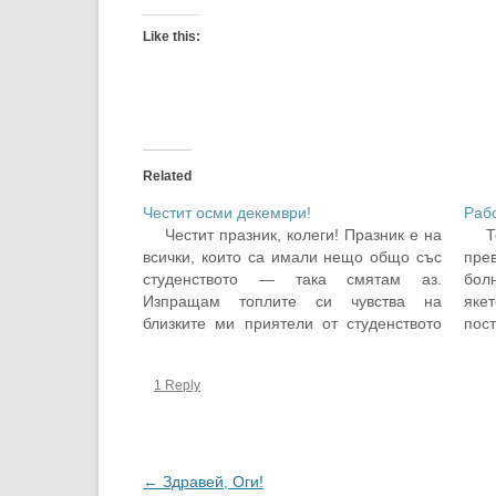
Like this:
Related
Честит осми декември!
Раб
Честит празник, колеги! Празник е на
Т
всички, които са имали нещо общо със
пре
студенството — така смятам аз.
бол
Изпращам топлите си чувства на
яке
близките ми приятели от студенството
пос
първо, след тях — и на всички, които
за
чувстват осми като празник! Дълго се
пре
1 Reply
чудих как да започна този текст, още в…
коя
ент
Post
←
Здравей, Оги!