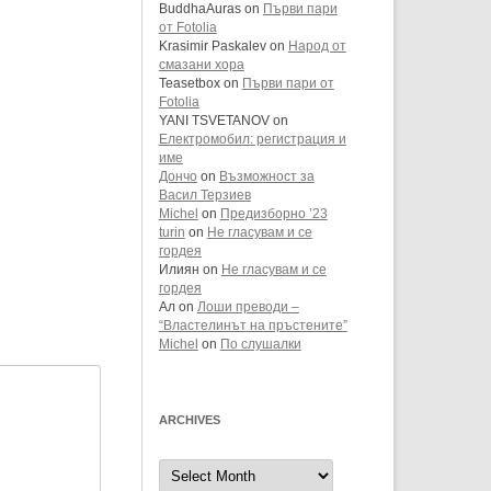
BuddhaAuras
on
Първи пари
от Fotolia
Krasimir Paskalev
on
Народ от
смазани хора
Teasetbox
on
Първи пари от
Fotolia
YANI TSVETANOV
on
Електромобил: регистрация и
име
Дончо
on
Възможност за
Васил Терзиев
Michel
on
Предизборно ’23
turin
on
Не гласувам и се
гордея
Илиян
on
Не гласувам и се
гордея
Ал
on
Лоши преводи –
“Властелинът на пръстените”
Michel
on
По слушалки
ARCHIVES
Archives