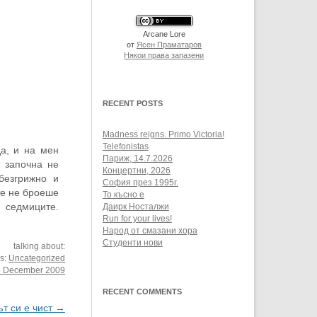
Arcane Lore
от
Ясен Праматаров
Някои права запазени
RECENT POSTS
Madness reigns. Primo Victoria!
Telefonistas
да, и на мен
Париж, 14.7.2026
т започна не
Концертни, 2026
безгрижно и
София през 1995г.
те не броеше
То късно е
 седмиците.
Даирк Носталжи
Run for your lives!
беше, пишех
Народ от смазани хора
рпение съм…
Студенти нови
talking about:
es:
Uncategorized
8 December 2009
RECENT COMMENTS
ът си е чист
→