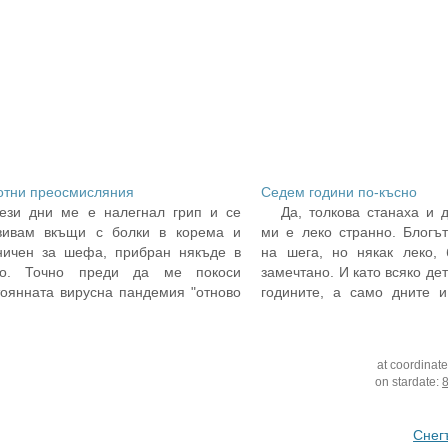
отни преосмисляния
Седем години по-късно
ези дни ме е налегнал грип и се
Да, толкова станаха и 
вивам вкъщи с болки в корема и
ми е леко странно. Блогъ
ничен за шефа, прибран някъде в
на шега, но някак леко, 
то. Точно преди да ме покоси
замечтано. И като всяко де
тоянната вирусна пандемия "отново
годините, а само дните и
 първи път", имах среща за
Сега се сещам – така си 
дварително уговаряне на работа,
често и доста пъти с нетъ
то среща и която работа ме бяха
at coordinat
усиазирали дотолкова,…
on stardate:
Снег