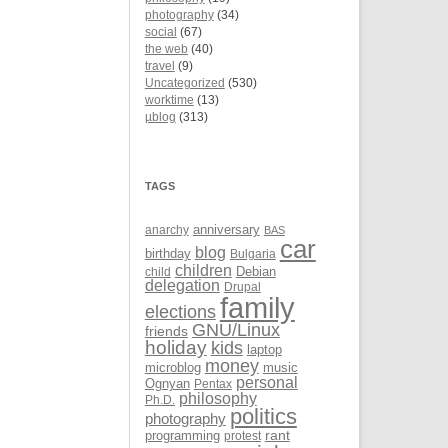
photography
(34)
social
(67)
the web
(40)
travel
(9)
Uncategorized
(530)
worktime
(13)
µblog
(313)
TAGS
anarchy
anniversary
BAS
car
blog
birthday
Bulgaria
children
Debian
child
delegation
Drupal
family
elections
GNU/Linux
friends
holiday
kids
laptop
money
microblog
music
personal
Ognyan
Pentax
philosophy
Ph.D.
politics
photography
rant
programming
protest