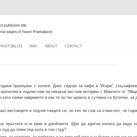
ect publicism site
nal pages of Yasen Pramatarov
Skip
PHOTOBLOG
WIKI
ABOUT
CONTACT
to
content
НОВ ЖИВОТ ЗА СТАРИ КНИГИ
одини празнувах с колеги. Днес седнах за кафе в “Искра”, соц-кафене
 прочетем в подлистник на някакъв вестник интервю с Мамчето от “Яйце
ато свини навремето и как тя за тях криела в сутиена си бутилки, за 
шат вестниците в подлистниците си, но хич не съм си и мислел, че год
а пръстите и ги крия в джобовете. Щях да вдигна колата да видя к
е луд да лежи под кола в тоя студ?
и, за колегите, за работата и за това кой кого е събудил и как ще се ч