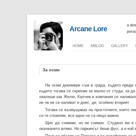
a dir
Arcane Lore
perso
HOME
ΜBLOG
GALLERY
PORTFOLIO
За осми
На осми декември съм в града, където преди г
където тогава се скрихме за малко от студа, за да
хвалеше как Желю, Калчев и компания се наливали к
не че не се наливат и днес, де, особено вторият.
Тогава се възмущавах на простотиите, които пи
си ги спомням, все едно че са нещо важно.
Щях да снимам, но не снимах. Студено ми е н
окачването вляво. Но паркингът беше фул, а и кой 
Поне се обадих на Павката и си полафихме за осм