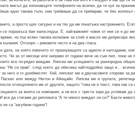
ната мисъл да изпонавъртя телефоните на всички, да ги чуя за празник
беше едно такова тъпо, хем трябваше да се прибирам, че бях излязъл 
ането, а просто щях сигурно и на тях да им понатъжа настроението. Ега
и се поразкъса бая напоследък. Е, най-важният човек от нея си е до ме
време, но пък всяко такова излизане за хляб и масло ме депресира яко
и къпания. Отскоро – ревовете често и на два гласа.
и дата, на която повечето от празнуващите са идиоти и чалгаджии, кои
сто. Че аз от месеци или направо от години вече не съм пил, поне не 
които все по-рядко виждам. Липсва ми усещането за разнородна общнос
еш “Не си прав”, след което да обясниш най-подробно защо и… всички
т за него и го дообмислят. Хей, липсват ми и двучасовите спорове за 
и Паскал или между Нютон и Айнщайн. Липсва ми и групата, репетици
осле отхвърлянето им от другите, защото “това не е текст, това пак са 
сещането за моята си компания, а не все с триста зора да успявам да 
 И все да стигаме до репликата “А ти някого виждал ли си?” Бахти живо
о не са “загубени години”!