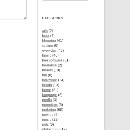
CATEGORIES
arts
(2)
beer
(4)
blogging
(41)
cycling
(6)
everyday
(46)
family
(46)
free software
(51)
freelance
(2)
friends
(10)
fun
(8)
hardware
(14)
health
(13)
home
(21)
language
(2)
media
(3)
memoires
(6)
motoring
(60)
movies
(9)
music
(22)
pets
(6)
philosophy
(19)