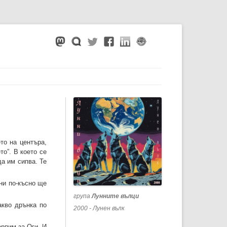
то на центъра,
то”. В което се
да им сипва. Те
ини по-късно ще
група
Лунните вълци
акво дрънка по
2000 - Лунен вълк
ерпим за Оги. И