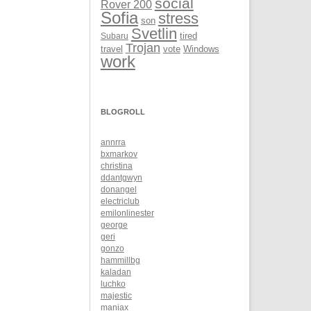
social
Rover 200
Sofia
stress
son
Svetlin
Subaru
tired
Trojan
Windows
travel
vote
work
BLOGROLL
annrra
bxmarkov
christina
ddantgwyn
donangel
electriclub
emilonlinester
george
geri
gonzo
hammillbg
kaladan
luchko
majestic
maniax