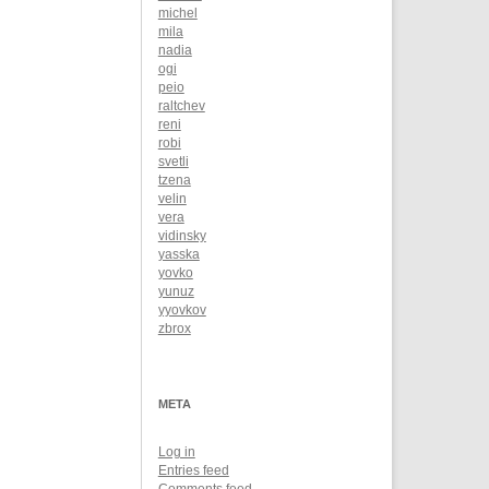
michel
mila
nadia
ogi
peio
raltchev
reni
robi
svetli
tzena
velin
vera
vidinsky
yasska
yovko
yunuz
yyovkov
zbrox
META
Log in
Entries feed