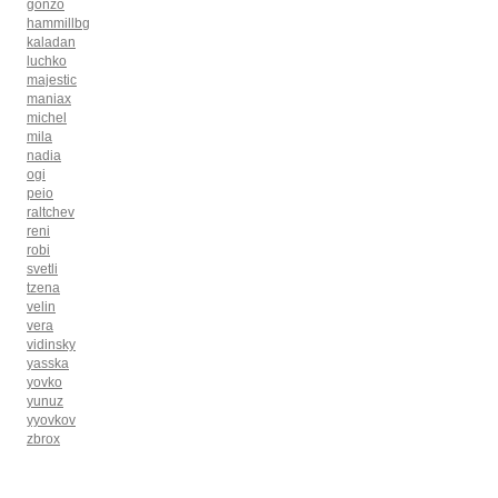
gonzo
hammillbg
kaladan
luchko
majestic
maniax
michel
mila
nadia
ogi
peio
raltchev
reni
robi
svetli
tzena
velin
vera
vidinsky
yasska
yovko
yunuz
yyovkov
zbrox