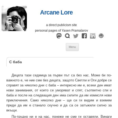
Arcane Lore
a direct publicism site
personal pages of Yasen Pramatarov
Skip
Menu
to
content
С баба
Децата тази седмица за първи път са без нас. Може би по-
важното е, че ние сме без децата, защото Светли и Оги добре се
справят за няколко дни с баба – интересно им е, всеки ден имат
нови занимания, от които се уморяват и спят, съответно спи и
баба и после на следващия ден има силите да им измисля нови
приключения. Само няколко дни – ще си ги видим и вземем
преди да им е станало скучно и да са се затъжили силно за
вкъщи.
По-трудно ни е на нас, понеже не сме ги оставяли. Винаги