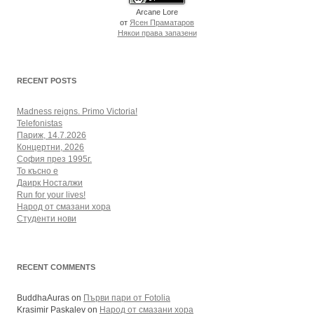
Arcane Lore
от
Ясен Праматаров
Някои права запазени
RECENT POSTS
Madness reigns. Primo Victoria!
Telefonistas
Париж, 14.7.2026
Концертни, 2026
София през 1995г.
То късно е
Даирк Носталжи
Run for your lives!
Народ от смазани хора
Студенти нови
RECENT COMMENTS
BuddhaAuras
on
Първи пари от Fotolia
Krasimir Paskalev
on
Народ от смазани хора