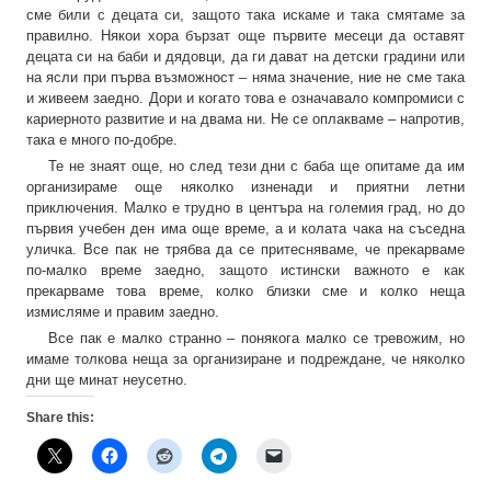
сме били с децата си, защото така искаме и така смятаме за
правилно. Някои хора бързат още първите месеци да оставят
децата си на баби и дядовци, да ги дават на детски градини или
на ясли при първа възможност – няма значение, ние не сме така
и живеем заедно. Дори и когато това е означавало компромиси с
кариерното развитие и на двама ни. Не се оплакваме – напротив,
така е много по-добре.
Те не знаят още, но след тези дни с баба ще опитаме да им
организираме още няколко изненади и приятни летни
приключения. Малко е трудно в центъра на големия град, но до
първия учебен ден има още време, а и колата чака на съседна
уличка. Все пак не трябва да се притесняваме, че прекарваме
по-малко време заедно, защото истински важното е как
прекарваме това време, колко близки сме и колко неща
измисляме и правим заедно.
Все пак е малко странно – понякога малко се тревожим, но
имаме толкова неща за организиране и подреждане, че няколко
дни ще минат неусетно.
Share this: