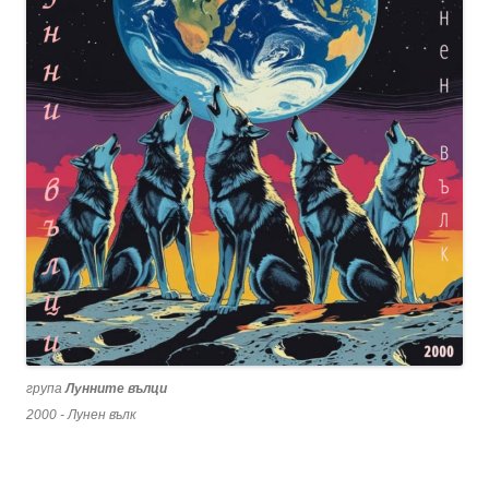
група
Лунните вълци
2000 - Лунен вълк