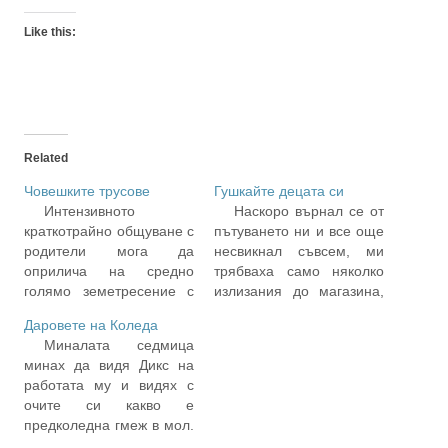
Like this:
Related
Човешките трусове
Гушкайте децата си
Интензивното
Наскоро върнал се от
краткотрайно общуване с
пътуването ни и все още
родители мога да
несвикнал съвсем, ми
оприлича на средно
трябваха само няколко
голямо земетресение с
излизания до магазина,
материални щети. От
едно до училището и
Даровете на Коледа
този вид, при който
едно до парка, за да се
Миналата седмица
всичко около теб е
почувствам у дома си.
минах да видя Дикс на
опустошено, нещо не е
Казано и в добър
работата му и видях с
на мястото си и не е вече
смисъл, и иронично.
очите си какво е
същото. Уютът и
Иначе се заблуждавам и
предколедна гмеж в мол.
интимността, които си
аз като вас, че София е
Навсякъде народ, ама