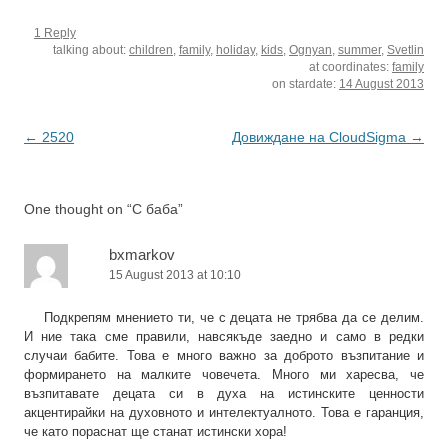
градил дълги дни са
модерен…
навсякъде... И
разрушени, крехките им
1 Reply
половината са
колони са…
talking about:
children
,
family
,
holiday
,
kids
,
Ognyan
,
summer
,
Svetlin
помъкнали торби с какво
at coordinates:
family
ли не към ескалаторите в
on stardate:
14 August 2013
посока подземния гараж.
Където да могат да
разтоварят плячката в
Post
←
2520
Довиждане на CloudSigma
→
колата и да идат…
navigation
One thought on “
С баба
”
bxmarkov
15 August 2013 at 10:10
Подкрепям мнението ти, че с децата не трябва да се делим.
И ние така сме правили, навсякъде заедно и само в редки
случаи бабите. Това е много важно за доброто възпитание и
формирането на малките човечета. Много ми харесва, че
възпитавате децата си в духа на истинските ценности
акцентирайки на духовното и интелектуалното. Това е гаранция,
че като пораснат ще станат истински хора!