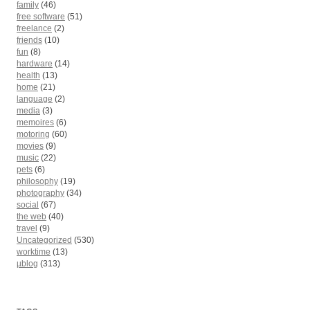
family
(46)
free software
(51)
freelance
(2)
friends
(10)
fun
(8)
hardware
(14)
health
(13)
home
(21)
language
(2)
media
(3)
memoires
(6)
motoring
(60)
movies
(9)
music
(22)
pets
(6)
philosophy
(19)
photography
(34)
social
(67)
the web
(40)
travel
(9)
Uncategorized
(530)
worktime
(13)
µblog
(313)