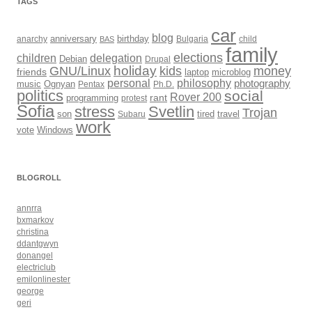
TAGS
car
blog
anarchy
anniversary
birthday
Bulgaria
child
BAS
family
elections
children
delegation
Debian
Drupal
holiday
kids
money
GNU/Linux
friends
laptop
microblog
philosophy
personal
photography
music
Ognyan
Pentax
Ph.D.
politics
social
Rover 200
rant
programming
protest
Sofia
Svetlin
stress
Trojan
son
Subaru
tired
travel
work
Windows
vote
BLOGROLL
annrra
bxmarkov
christina
ddantgwyn
donangel
electriclub
emilonlinester
george
geri