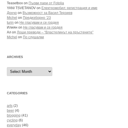
Teasetbox
on
Първи пари от Fotolia
YANI TSVETANOV
on
Електромобил: регистрация и име
Дончо
on
Възможност за Васил Терзиев
Michel
on
Предизборно ’23
turin
on
Не гласувам и се гордея
Илиян
on
Не гласувам и се гордея
Ал
on
Лоши преводи – “Властелинът на пръстените”
Michel
on
По слушалки
ARCHIVES
Archives
CATEGORIES
arts
(2)
beer
(4)
blogging
(41)
cycling
(6)
everyday
(46)