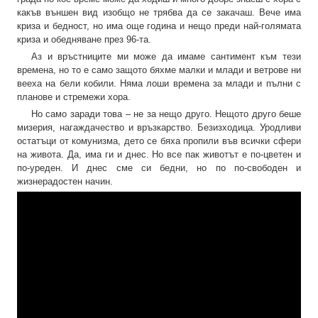
какъв външен вид изобщо не трябва да се закачаш. Вече има
криза и бедност, но има още година и нещо преди най-голямата
криза и обедняване през 96-та.
Аз и връстниците ми може да имаме сантимент към тези
времена, но то е само защото бяхме малки и млади и ветрове ни
вееха на бели кобили. Няма лоши времена за млади и пълни с
планове и стремежи хора.
Но само заради това – не за нещо друго. Нещото друго беше
мизерия, нагаждачество и връзкарство. Безизходица. Уродливи
остатъци от комунизма, дето се бяха пропили във всички сфери
на живота. Да, има ги и днес. Но все пак животът е по-цветен и
по-уреден. И днес сме си бедни, но по по-свободен и
жизнерадостен начин.