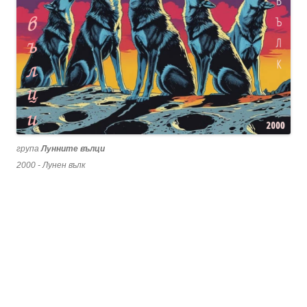
група
Лунните вълци
2000 - Лунен вълк