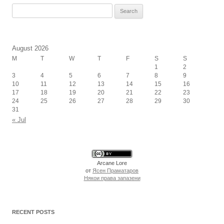
Search
for:
August 2026
M
T
W
T
F
S
S
1
2
3
4
5
6
7
8
9
10
11
12
13
14
15
16
17
18
19
20
21
22
23
24
25
26
27
28
29
30
31
« Jul
Arcane Lore
от
Ясен Праматаров
Някои права запазени
RECENT POSTS