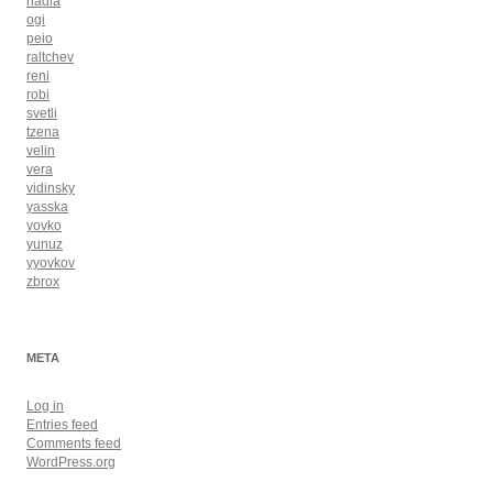
nadia
ogi
peio
raltchev
reni
robi
svetli
tzena
velin
vera
vidinsky
yasska
yovko
yunuz
yyovkov
zbrox
META
Log in
Entries feed
Comments feed
WordPress.org