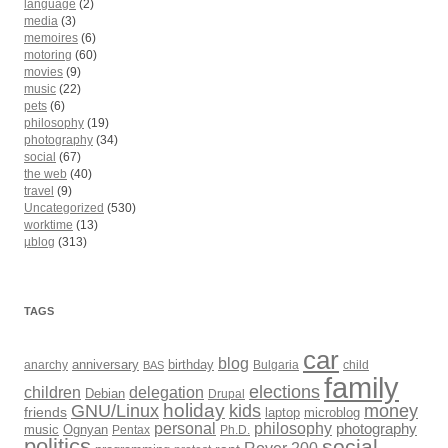
language
(2)
media
(3)
memoires
(6)
motoring
(60)
movies
(9)
music
(22)
pets
(6)
philosophy
(19)
photography
(34)
social
(67)
the web
(40)
travel
(9)
Uncategorized
(530)
worktime
(13)
µblog
(313)
TAGS
car
blog
anarchy
anniversary
birthday
Bulgaria
child
BAS
family
elections
children
delegation
Debian
Drupal
holiday
kids
money
GNU/Linux
friends
laptop
microblog
philosophy
personal
photography
music
Ognyan
Pentax
Ph.D.
politics
social