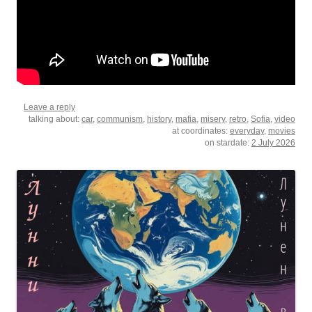
Leave a reply
talking about:
car
,
communism
,
history
,
mafia
,
misery
,
retro
,
Sofia
,
video
at coordinates:
everyday
,
movies
on stardate:
2 July 2026