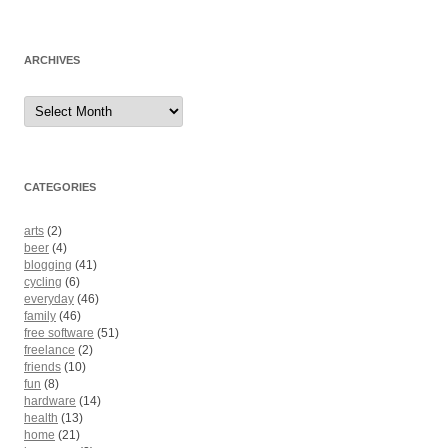
ARCHIVES
Archives
CATEGORIES
arts
(2)
beer
(4)
blogging
(41)
cycling
(6)
everyday
(46)
family
(46)
free software
(51)
freelance
(2)
friends
(10)
fun
(8)
hardware
(14)
health
(13)
home
(21)