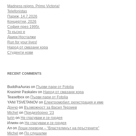
Madness reigns. Primo Victoria!
Telefonistas
Париж, 14.7.2026
Концертни, 2026
София през 1995г.
То късно е
Даирк Носталжи
Run for your lives!
Народ от смазани хора
Студенти нови
RECENT COMMENTS
BuddhaAuras
on
Първи пари от Fotolia
Krasimir Paskalev
on
Народ от смазани хора
Teasetbox
on
Първи пари от Fotolia
YANI TSVETANOV
on
Електромобил: регистрация и име
Дончо
on
Възможност за Васил Терзиев
Michel
on
Предизборно ’23
turin
on
Не гласувам и се гордея
Илиян
on
Не гласувам и се гордея
Ал
on
Лоши преводи – “Властелинът на пръстените”
Michel
on
По слушалки