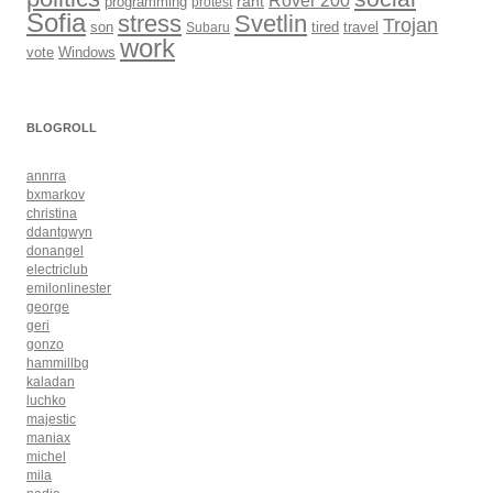
Rover 200
rant
programming
protest
Sofia
Svetlin
stress
Trojan
son
Subaru
tired
travel
work
Windows
vote
BLOGROLL
annrra
bxmarkov
christina
ddantgwyn
donangel
electriclub
emilonlinester
george
geri
gonzo
hammillbg
kaladan
luchko
majestic
maniax
michel
mila