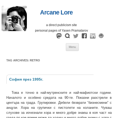
Arcane Lore
a direct publicism site
personal pages of Yasen Pramatarov
Skip
Menu
to
content
TAG ARCHIVES:
RETRO
София през 1995г.
Това е точно в най-мутренските и най-мафиотски години.
Началото и особено средата на 90-те. Показни разстрели в
центъра на града. Групировки. Дебели безврати “бизнесмени” с
анцузи. Хора на групички с пистолети на коланите. Чуваш
слухове за изчезнали хора и много добре знаеш в коя част на
града по кое време може да ходиш и много добре знаеш с хора с