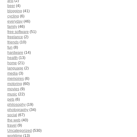
arts
(2)
beer
(4)
blogging
(41)
cycling
(6)
everyday
(46)
family
(46)
free software
(51)
freelance
(2)
friends
(10)
fun
(8)
hardware
(14)
health
(13)
home
(21)
language
(2)
media
(3)
memoires
(6)
motoring
(60)
movies
(9)
music
(22)
pets
(6)
philosophy
(19)
photography
(34)
social
(67)
the web
(40)
travel
(9)
Uncategorized
(530)
worktime
(13)