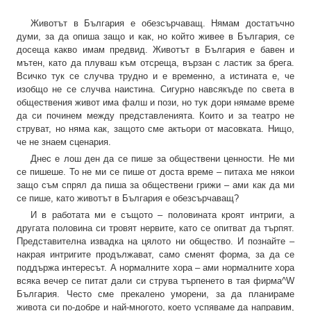
Животът в България е обезсърчаващ. Нямам достатъчно
думи, за да опиша защо и как, но който живее в България, се
досеща какво имам предвид. Животът в България е бавен и
мътен, като да плуваш към отсреща, вързан с ластик за брега.
Всичко тук се случва трудно и е временно, а истината е, че
изобщо не се случва наистина. Сигурно навсякъде по света в
обществения живот има фалш и пози, но тук дори нямаме време
да си починем между представленията. Които и за театро не
струват, но няма как, защото сме актьори от масовката. Нищо,
че не знаем сценария.
Днес е лош ден да се пише за обществени ценности. Не ми
се пишеше. То не ми се пише от доста време – питаха ме някои
защо съм спрял да пиша за обществени грижи – ами как да ми
се пише, като животът в България е обезсърчаващ?
И в работата ми е същото – половината кроят интриги, а
другата половина си тровят нервите, като се опитват да търпят.
Представителна извадка на цялото ни общество. И познайте –
накрая интригите продължават, само сменят форма, за да се
поддържа интересът. А нормалните хора – ами нормалните хора
всяка вечер се питат дали си струва търпенето в тая фирма^W
България. Често сме прекалено уморени, за да планираме
живота си по-добре и най-многото, което успяваме да направим,