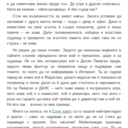
е да помечтаем малко преди сън. До утре в другия спектакъл.
Нали ви казвам – обезсърчаващо. А без сърце как?
Стои ми възможността за живот навън. Засега успявам да
заспивам с друга мечта вечер – къща с двор и офис. Дали е
измисляне на свое ъгълче в същия концлагер, дали е нещо
повече – не знам. Дали телевизионната, изборна и властова
лудница е приоритет на жълтите павета или само така ни се
струва – не знам.
Но реших да пиша отново. Защото да назначиш мафията в
тайните служби официално вече май е прекалено, дори и за
лудница. Не се бях интересувал кой е Делян Пеевски преди,
защото имам филтър за неприятни неща и подбирам сам
темите, по които да се информирам в Интернет. Та аз години
наред не знаех коя е Фидосова, докато веднъж ми я показаха на
телевизор и питах дали са й дали две столчета в парламента.
Но за Пеевски и ДАНС – нито знам каква е вътрешната игра,
нито знам кой я е измислил, кой я режисира, нито пък мога с
ръка на сърцето да кажа кой трябва да е директор там и кой не.
Но все пак… всичко си има граници…
Много се изписа, но в
Един завет
са го казали най-прегледно
и кратко – само се надявам и се моля да не се стига до
пирамиди с оръжия. Без насилие! Мобилизация означава
раздвижване, просто раздвижване, протягане след сън. Да се