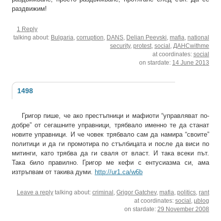
раздвижим!
1 Reply
talking about:
Bulgaria
,
corruption
,
DANS
,
Delian Peevski
,
mafia
,
national
security
,
protest
,
social
,
ДАНСwithme
at coordinates:
social
on stardate:
14 June 2013
1498
Григор пише, че ако престъпници и мафиоти “управляват по-
добре” от сегашните управници, трябвало именно те да станат
новите управници. И че човек трябвало сам да намира “своите”
политици и да ги промотира по стълбицата и после да виси по
митинги, като трябва да ги сваля от власт. И така всеки път.
Така било правилно. Григор ме кефи с ентусиазма си, ама
изтръпвам от такива думи.
http://ur1.ca/w6b
Leave a reply
talking about:
criminal
,
Grigor Gatchev
,
mafia
,
politics
,
rant
at coordinates:
social
,
µblog
on stardate:
29 November 2008