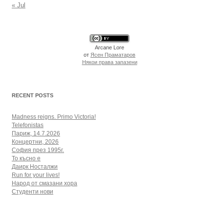
« Jul
Arcane Lore
от
Ясен Праматаров
Някои права запазени
RECENT POSTS
Madness reigns. Primo Victoria!
Telefonistas
Париж, 14.7.2026
Концертни, 2026
София през 1995г.
То късно е
Даирк Носталжи
Run for your lives!
Народ от смазани хора
Студенти нови