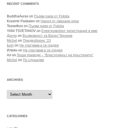
RECENT COMMENTS
BuddhaAuras
on
Първи пари от Fotolia
Krasimir Paskalev
on
Народ от смазани хора
Teasetbox
on
Първи пари от Fotolia
YANI TSVETANOV
on
Електромобил: регистрация и име
Дончо
on
Възможност за Васил Терзиев
Michel
on
Предизборно ’23
turin
on
Не гласувам и се гордея
Илиян
on
Не гласувам и се гордея
Ал
on
Лоши преводи – “Властелинът на пръстените”
Michel
on
По слушалки
ARCHIVES
Archives
CATEGORIES