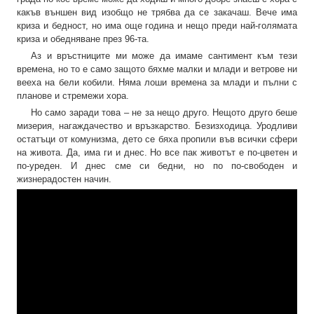
какъв външен вид изобщо не трябва да се закачаш. Вече има
криза и бедност, но има още година и нещо преди най-голямата
криза и обедняване през 96-та.
Аз и връстниците ми може да имаме сантимент към тези
времена, но то е само защото бяхме малки и млади и ветрове ни
вееха на бели кобили. Няма лоши времена за млади и пълни с
планове и стремежи хора.
Но само заради това – не за нещо друго. Нещото друго беше
мизерия, нагаждачество и връзкарство. Безизходица. Уродливи
остатъци от комунизма, дето се бяха пропили във всички сфери
на живота. Да, има ги и днес. Но все пак животът е по-цветен и
по-уреден. И днес сме си бедни, но по по-свободен и
жизнерадостен начин.