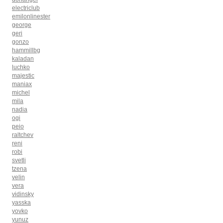
electriclub
emilonlinester
george
geri
gonzo
hammillbg
kaladan
luchko
majestic
maniax
michel
mila
nadia
ogi
peio
raltchev
reni
robi
svetli
tzena
velin
vera
vidinsky
yasska
yovko
yunuz