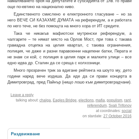
намаляването броя на депутатите и субсидията от 1лв. го прави
още по-евтино на национално ниво.
Единственото смислено е електронното гласуване – но за
него ВЕЧЕ СИ КАЗАХМЕ ДУМАТА на референдум, а и работата
по него тече, не без помощта на много хора от ИТ средите.
Така че никакъв мафиотски мутренски референдум, а
чалгарите – те нямат място на Орлов Мост, при това с такава
грамадна отцепка на целия квартал, с такива ограничения,
полиция, че даже и разни паравоенни нацепени батки, Перата и
не знам си кой, с полиция в целия парк и малките улици – все
едно идва др. Сталин да се среща с колхозници.
Много прозрачен трик за вдигане рейтинга на шоуто му, дето
години наред вече издиша. Да иде да си прави концерта в
Димитровград, пред Пайнър (нищо лошо към димитровградчани).
Leave a reply
talking about:
chalga
,
Eagles Bridge
,
elections
,
mafia
,
populism
,
rant
,
referendum
,
Svali Trifonov
at coordinates:
social
on stardate:
27 October 2016
Раздвижване