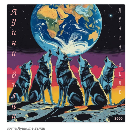
група
Лунните вълци