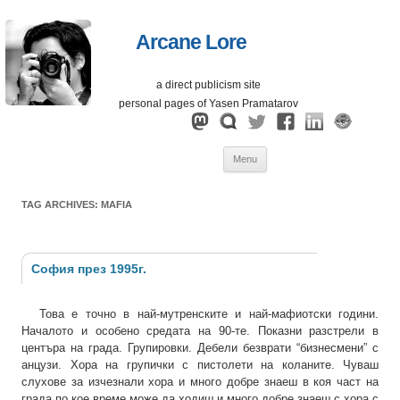
Arcane Lore
a direct publicism site
personal pages of Yasen Pramatarov
Skip
Menu
to
content
TAG ARCHIVES:
MAFIA
София през 1995г.
Това е точно в най-мутренските и най-мафиотски години.
Началото и особено средата на 90-те. Показни разстрели в
центъра на града. Групировки. Дебели безврати “бизнесмени” с
анцузи. Хора на групички с пистолети на коланите. Чуваш
слухове за изчезнали хора и много добре знаеш в коя част на
града по кое време може да ходиш и много добре знаеш с хора с