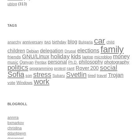
µblog
(313)
TAGS
car
blog
anarchy
anniversary
birthday
Bulgaria
child
BAS
family
elections
children
delegation
Debian
Drupal
holiday
kids
money
GNU/Linux
friends
laptop
microblog
philosophy
personal
photography
music
Ognyan
Pentax
Ph.D.
politics
social
Rover 200
rant
programming
protest
Sofia
Svetlin
stress
Trojan
son
Subaru
tired
travel
work
Windows
vote
BLOGROLL
annrra
bxmarkov
christina
ddantgwyn
donangel