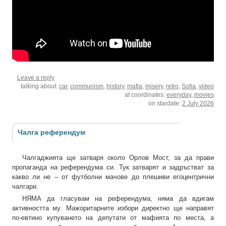
Leave a reply
talking about:
car
,
communism
,
history
,
mafia
,
misery
,
retro
,
Sofia
,
video
at coordinates:
everyday
,
movies
on stardate:
2 July 2026
Чалга референдум
Чалгаджията ще затваря около Орлов Мост, за да прави
пропаганда на референдума си. Тук затварят и задръстват за
какво ли не – от футболни мачове до плешиви егоцентрични
чалгари.
НЯМА да гласувам на референдума, няма да вдигам
активността му. Мажоритарните избори директно ще направят
по-евтино купуването на депутати от мафията по места, а