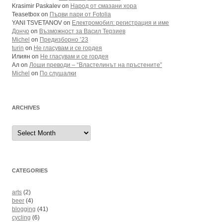
Krasimir Paskalev
on
Народ от смазани хора
Teasetbox
on
Първи пари от Fotolia
YANI TSVETANOV
on
Електромобил: регистрация и име
Дончо
on
Възможност за Васил Терзиев
Michel
on
Предизборно ’23
turin
on
Не гласувам и се гордея
Илиян
on
Не гласувам и се гордея
Ал
on
Лоши преводи – “Властелинът на пръстените”
Michel
on
По слушалки
ARCHIVES
Archives
CATEGORIES
arts
(2)
beer
(4)
blogging
(41)
cycling
(6)