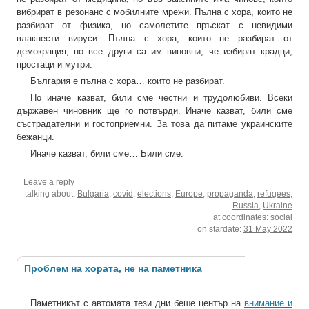
вибрират в резонанс с мобилните мрежи. Пълна с хора, които не
разбират от физика, но самолетите пръскат с невидими
влакнести вируси. Пълна с хора, които не разбират от
демокрация, но все други са им виновни, че избират крадци,
простаци и мутри.
България е пълна с хора… които не разбират.
Но иначе казват, били сме честни и трудолюбиви. Всеки
държавен чиновник ще го потвърди. Иначе казват, били сме
състрадателни и гостоприемни. За това да питаме украинските
бежанци.
Иначе казват, били сме… Били сме.
Leave a reply
talking about:
Bulgaria
,
covid
,
elections
,
Europe
,
propaganda
,
refugees
,
Russia
,
Ukraine
at coordinates:
social
on stardate:
31 May 2022
Проблем на хората, не на паметника
Паметникът с автомата тези дни беше център на
внимание и