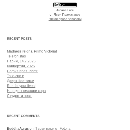
Arcane Lore
от
Ясен Праматаров
Някои права запазени
RECENT POSTS
Madness reigns. Primo Victoria!
Telefonistas
Париж, 14.7.2026
Концертни, 2026
София през 1995г.
То късно е
Даирк Носталжи
Run for your lives!
Народ от смазани хора
Студенти нови
RECENT COMMENTS
BuddhaAuras
on
Първи пари от Fotolia