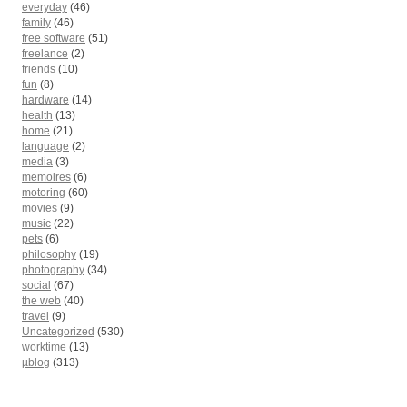
everyday
(46)
family
(46)
free software
(51)
freelance
(2)
friends
(10)
fun
(8)
hardware
(14)
health
(13)
home
(21)
language
(2)
media
(3)
memoires
(6)
motoring
(60)
movies
(9)
music
(22)
pets
(6)
philosophy
(19)
photography
(34)
social
(67)
the web
(40)
travel
(9)
Uncategorized
(530)
worktime
(13)
µblog
(313)