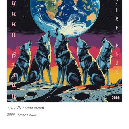
група
Лунните вълци
2000 - Лунен вълк