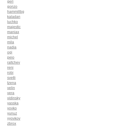
geri
gonzo
hammillbg
kaladan
luchko
majestic
maniax
michel
mila
nadia
ogi
peio
raltchev
reni
robi
svetli
tzena
velin
vera
vidinsky
yasska
yovko
yunuz
yyovkov
zbrox