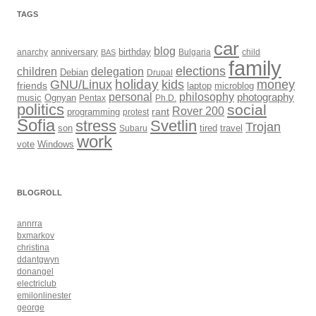
TAGS
car
blog
anarchy
anniversary
birthday
Bulgaria
child
BAS
family
elections
children
delegation
Debian
Drupal
holiday
kids
money
GNU/Linux
friends
laptop
microblog
philosophy
personal
photography
music
Ognyan
Pentax
Ph.D.
politics
social
Rover 200
rant
programming
protest
Sofia
Svetlin
stress
Trojan
son
Subaru
tired
travel
work
Windows
vote
BLOGROLL
annrra
bxmarkov
christina
ddantgwyn
donangel
electriclub
emilonlinester
george