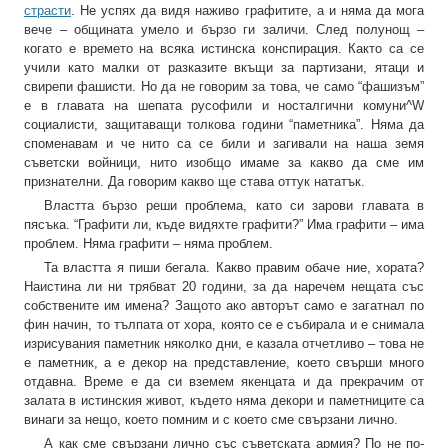
страсти
. Не успях да видя наживо графитите, а и няма да мога
вече – общината умело и бързо ги заличи. След полунощ –
когато е времето на всяка истинска конспирация. Както са се
учили като малки от разказите вкъщи за партизани, ятаци и
свирепи фашисти. Но да не говорим за това, че само “фашизъм”
е в главата на шепата русофили и носталгични комуни^W
социалисти, защитаващи толкова години “паметника”. Няма да
споменавам и че нито са се били и загивали на наша земя
съветски войници, нито изобщо имаме за какво да сме им
признателни. Да говорим какво ще става оттук нататък.
Властта бързо реши проблема, като си зарови главата в
пясъка. “Графити ли, къде видяхте графити?” Има графити – има
проблем. Няма графити – няма проблем.
Та властта я пиши бегала. Какво правим обаче ние, хората?
Наистина ли ни трябват 20 години, за да наречем нещата със
собствените им имена? Защото ако авторът само е загатнал по
фин начин, то тълпата от хора, която се е събирала и е снимала
изрисувания паметник няколко дни, е казала отчетливо – това не
е паметник, а е декор на представление, което свърши много
отдавна. Време е да си вземем якенцата и да прекрачим от
залата в истинския живот, където няма декори и паметниците са
винаги за нещо, което помним и с което сме свързани лично.
А как сме свързани лично със съветската армия? По не по-