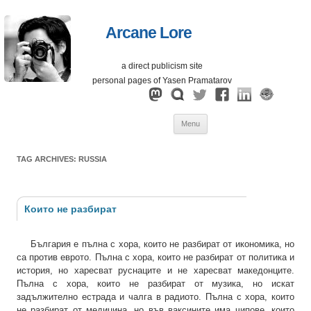
Arcane Lore
a direct publicism site
personal pages of Yasen Pramatarov
Skip
Menu
to
content
TAG ARCHIVES:
RUSSIA
Които не разбират
България е пълна с хора, които не разбират от икономика, но
са против еврото. Пълна с хора, които не разбират от политика и
история, но харесват руснаците и не харесват македонците.
Пълна с хора, които не разбират от музика, но искат
задължително естрада и чалга в радиото. Пълна с хора, които
не разбират от медицина, но във ваксините има чипове, които