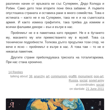
различен начин от връзката ни със Супермен, Дядо Коледа и
Робин. Само дето тези вторите поне бяха забавни. А първите
опустошиха страната и оставиха рани в много семейства. Това е
истината – както не е на Супермен, така не е и на съветската
армия. И както измиха графитите, така трябва да измием и
всички фалшиви декори – вън и вътре в нас.
Проблемът не е в паметника като предмет. Не е в бутането
му, махането му или преместването му в музей. Това са
технически подробности. Толкова дълго продължи този спор, че
вече е ясно – проблемът е вътре в нас. А това там – то не е
никакъв паметник.
Другите страни преболедуваха треската на тоталитаризма.
При нас стана хронично.
14 Replies
talking about:
38
,
anarchy
,
art
,
communism
,
graffiti
,
monument
,
pop-art
,
Russia
,
social
,
soviet army
at coordinates:
social
on stardate:
21 June 2011