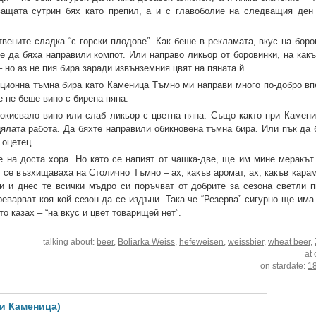
ащата сутрин бях като препил, а и с главоболие на следващия ден
твените сладка “с горски плодове”. Как беше в рекламата, вкус на бор
ре да бяха направили компот. Или направо ликьор от боровинки, на как
 но аз не пия бира заради извънземния цвят на пяната й.
иционна тъмна бира като Каменица Тъмно ми направи много по-добро вп
 не беше вино с бирена пяна.
рокисвало вино или слаб ликьор с цветна пяна. Също както при Камен
цялата работа. Да бяхте направили обикновена тъмна бира. Или пък да 
 оцетец.
е на доста хора. Но като се напият от чашка-две, ще им мине меракът
се възхищаваха на Столично Тъмно – ах, какъв аромат, ах, какъв карам
ни и днес те всички мъдро си поръчват от добрите за сезона светли п
еварват коя кой сезон да се издъни. Така че “Резерва” сигурно ще има
то казах – “на вкус и цвет товарищей нет”.
talking about:
beer
,
Boliarka Weiss
,
hefeweisen
,
weissbier
,
wheat beer
,
at
on stardate:
1
и Каменица)