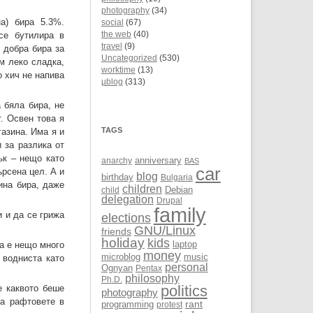
photography
(34)
а) бира 5.3%.
social
(67)
 се бутилира в
the web
(40)
travel
(9)
 добра бира за
Uncategorized
(530)
м леко сладка,
worktime
(13)
о хич не напива
µblog
(313)
а бяла бира, не
. Освен това я
TAGS
газина. Има я и
 за разлика от
ък – нещо като
anarchy
anniversary
BAS
car
ърсена цел. А и
blog
birthday
Bulgaria
ина бира, даже
children
Debian
child
delegation
Drupal
family
и и да се грижа
elections
GNU/Linux
friends
holiday
kids
laptop
а е нещо много
money
microblog
music
 водниста като
personal
Ognyan
Pentax
philosophy
Ph.D.
politics
е каквото беше
photography
на рафтовете в
rant
programming
protest