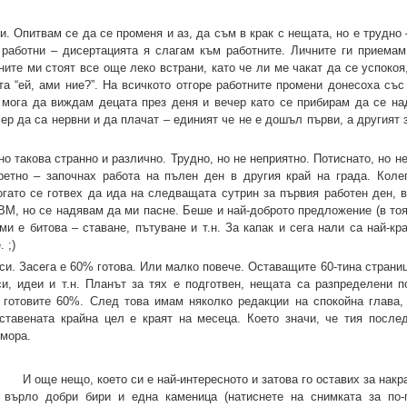
 Опитвам се да се променя и аз, да съм в крак с нещата, но е трудно 
 работни – дисертацията я слагам към работните. Личните ги приема
ните ми стоят все още леко встрани, като че ли ме чакат да се успокоя
та “ей, ами ние?”. На всичкото отгоре работните промени донесоха със
 мога да виждам децата през деня и вечер като се прибирам да се на
ер да са нервни и да плачат – единият че не е дошъл първи, а другият
о такова странно и различно. Трудно, но не неприятно. Потиснато, но не
ретно – започнах работа на пълен ден в другия край на града. Колег
огато се готвех да ида на следващата сутрин за първия работен ден, 
IBM, но се надявам да ми пасне. Беше и най-доброто предложение (в тоя
 ми е битова – ставане, пътуване и т.н. За капак и сега нали са най-кр
 ;)
и. Засега е 60% готова. Или малко повече. Оставащите 60-тина страниц
и, идеи и т.н. Планът за тях е подготвен, нещата са разпределени п
о готовите 60%. След това имам няколко редакции на спокойна глава,
ставената крайна цел е краят на месеца. Което значи, че тия после
умора.
И още нещо, което си е най-интересното и затова го оставих за накр
върло добри бири и една каменица (натиснете на снимката за по-