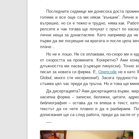
Последните седмици ми донесоха доста промени.
големи и все още са ми някак “външни”. Лични и
вътрешно, но си е тежко и трудно, няма как. Работ
релсите и чак тогава ще почукат с пръст по каска
лични неща за донагласяне. Като например да не
първи да ме посрещне на вратата и после цяла веч
плаче…
Но не е лошо. Не се оплаквам, по-скоро ми е едн
от скоростта на промените. Конкретно? Ами конк
длъжността ми пасва (сървъри линукски). Точно к
писал за новата си фирма. Е,
Opencode
не е като 
Globul, много сте несериозни!). Засега трудността
стъмва цял час преди да тръгна. Но и това ще мине.
Да дисертацията? Ами дисертацията върви, мерс
насипна форма – записки, бележки, цитати, адрес
библиография – остава да ги впиша в текст, кат
текстът да се чете плавно и да е разбираем. По
дописвания ще са след работа, преди да заспя от 
—-