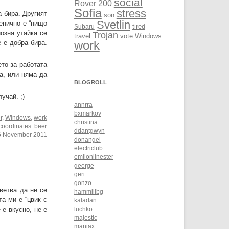
social
Rover 200
Sofia
stress
 бира. Другият
son
Svetlin
енично е “нищо
Subaru
tired
озна утайка се
Trojan
Windows
travel
vote
 е добра бира.
work
то за работата
а, или няма да
BLOGROLL
учай. ;)
annrra
bxmarkov
r
,
Windows
,
work
christina
 coordinates:
beer
ddantgwyn
6 November 2011
donangel
electriclub
emilonlinester
george
geri
gonzo
ъветва да не се
hammillbg
та ми е “цвик с
kaladan
 е вкусно, не е
luchko
majestic
maniax