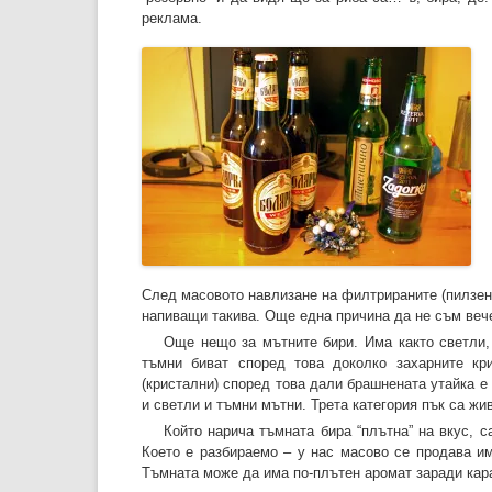
реклама.
След масовото навлизане на филтрираните (пилзенск
напиващи такива. Още една причина да не съм вече
Още нещо за мътните бири. Има както светли, 
тъмни биват според това доколко захарните кр
(кристални) според това дали брашнената утайка е 
и светли и тъмни мътни. Трета категория пък са жив
Който нарича тъмната бира “плътна” на вкус, 
Което е разбираемо – у нас масово се продава им
Тъмната може да има по-плътен аромат заради кара