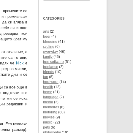
– промените са
м и преживявам
CATEGORIES
, да си вляза в
 себе си и още
arts
(2)
дпреварват кой
beer
(4)
 защото брат му
blogging
(41)
cycling
(6)
 от отчаяние, а
everyday
(46)
family
(46)
ите са готини,
free software
(51)
видях че
Nick
е
freelance
(2)
 ред на мисли,
friends
(10)
атките дни и се
fun
(8)
hardware
(14)
и са все още в
health
(13)
home
(21)
о подточки и с
language
(2)
 че ми се иска
media
(3)
дни редакции и
memoires
(6)
motoring
(60)
movies
(9)
music
(22)
ая. Ето няколко
pets
(6)
голям размер).
philosophy
(19)