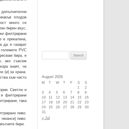
 допълнителни
икакъв плодов
ност много се
лен бирен вкус,
ски филтрирани
е е прекалена,
а да я газират
в големите PVC
Search
ресвам бира, е
е, ако съвсем
for:
хора знаят, че
и (и) за храна.
August 2026
ества към чисто
M
T
W
T
F
S
S
1
2
ории. Светли и
3
4
5
6
7
8
9
 и филтрирани
10
11
12
13
14
15
16
илтрирани, така
17
18
19
20
21
22
23
24
25
26
27
28
29
30
31
лтрирано пиво.
« Jul
 нюанси) пиво.
 мътните бири.