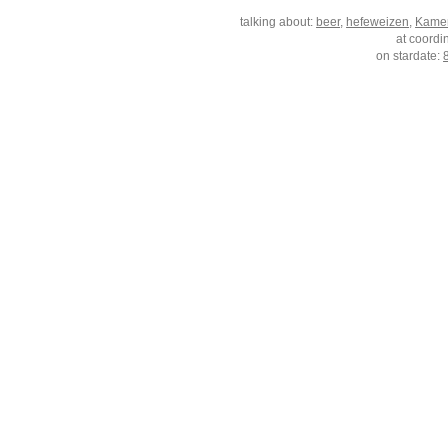
talking about:
beer
,
hefeweizen
,
Kamen
at coordi
on stardate: