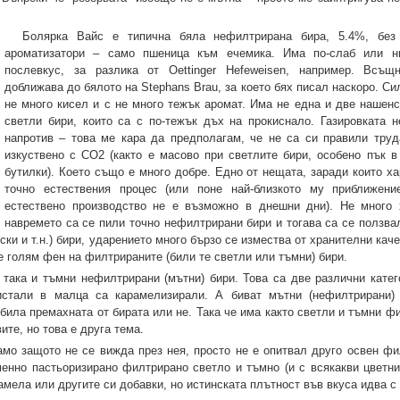
Болярка Вайс е типична бяла нефилтрирана бира, 5.4%, без
ароматизатори – само пшеница към ечемика. Има по-слаб или н
послевкус, за разлика от Oettinger Hefeweisen, например. Всъщ
доближава до бялото на Stephans Brau, за което бях писал наскоро. Си
не много кисел и с не много тежък аромат. Има не една и две нашен
светли бири, които са с по-тежък дъх на прокиснало. Газировката н
напротив – това ме кара да предполагам, че не са си правили труд
изкуствено с CO2 (както е масово при светлите бири, особено пък 
бутилки). Което също е много добре. Едно от нещата, заради които ха
точно естествения процес (или поне най-близкото му приближени
естествено производство не е възможно в днешни дни). Не много 
навремето са се пили точно нефилтрирани бири и тогава са се ползвал
и и т.н.) бири, ударението много бързо се измества от хранителни кач
 голям фен на филтрираните (били те светли или тъмни) бири.
така и тъмни нефилтрирани (мътни) бири. Това са две различни катег
истали в малца са карамелизирали. А биват мътни (нефилтрирани)
била премахната от бирата или не. Така че има както светли и тъмни ф
ите, но това е друга тема.
само защото не се вижда през нея, просто не е опитвал друго освен фи
енно пастьоризирано филтрирано светло и тъмно (и с всякакви цветни
мела или другите си добавки, но истинската плътност във вкуса идва с