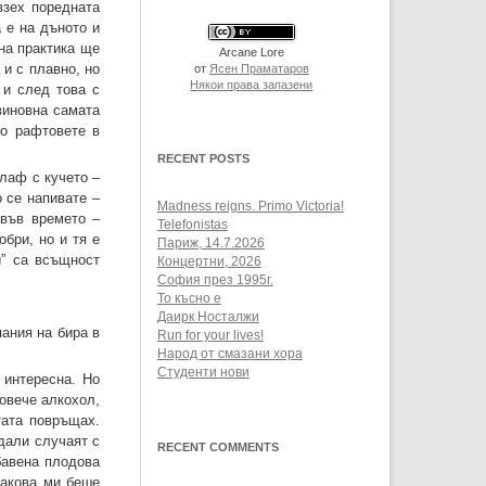
взех поредната
 е на дъното и
 на практика ще
Arcane Lore
 и с плавно, но
от
Ясен Праматаров
Някои права запазени
 и след това с
виновна самата
по рафтовете в
RECENT POSTS
 лаф с кучето –
 се напивате –
Madness reigns. Primo Victoria!
 във времето –
Telefonistas
бри, но и тя е
Париж, 14.7.2026
и” са всъщност
Концертни, 2026
София през 1995г.
То късно е
Даирк Носталжи
пания на бира в
Run for your lives!
Народ от смазани хора
Студенти нови
 интересна. Но
овече алкохол,
тата повръщах.
дали случаят с
RECENT COMMENTS
бавена плодова
такова ми беше