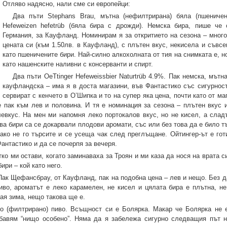
Отляво надясно, нали сме си европейци:
Два пъти Stephans Brau, мътна (нефилтрирана) бяла (пшеничен
Hefeweizen hefetrüb (бяла бира с дрожди). Немска бира, пише че
Германия, за Кауфланд. Номинирам я за откритието на сезона – много
цената си (към 1.50лв. в Кауфланд), с плътен вкус, некисела и съвсе
като пшеничените бири. Най-силно алкохолната от тия на снимката е, н
като нашенските наливни с консерванти и спирт.
Два пъти OeTtinger Hefeweissbier Naturtrüb 4.9%. Пак немска, мътн
кауфландска – има я в доста магазини, във Фантастико със сигурност
сервират с кенчето в О’Шипка и то на супер яка цена, почти като от ма
е пак към лев и половина. И тя е номинация за сезона – плътен вкус и
евкус. На мен ми напомня леко портокалов вкус, но не кисел, а слад
ва бири са се докарвали плодови аромати, със или без това да е било т
 ако не го търсите и се усеща чак след преглъщане. Ойтингер-ът е гот
антастико и да се почерпя за вечеря.
ко ми остави, когато заминаваха за Троян и ми каза да нося на врата с
ири – кой като него.
Пак Щефансбрау, от Кауфланд, пак на подобна цена – лев и нещо. Без д
во, ароматът е леко карамелен, не кисел и цялата бира е плътна, не
ая зима, нещо такова ще е.
ско (филтрирано) пиво. Всъщност си е Болярка. Макар че Болярка не 
бавям “нищо особено”. Няма да я забележа сигурно следващия път 