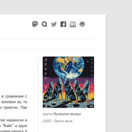
 в сравнение с
 виновен аз, те
х приятно. Пак
група
Лунните вълци
тия нашенски и
2000 - Лунен вълк
 “Вайс” и едно
едомислената й