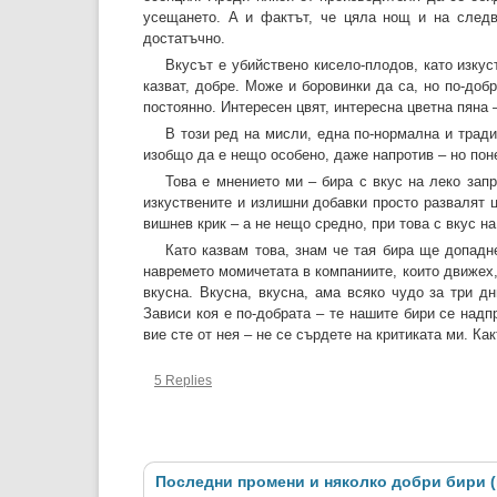
усещането. А и фактът, че цяла нощ и на следв
достатъчно.
Вкусът е убийствено кисело-плодов, като изкус
казват, добре. Може и боровинки да са, но по-доб
постоянно. Интересен цвят, интересна цветна пяна –
В този ред на мисли, една по-нормална и трад
изобщо да е нещо особено, даже напротив – но поне
Това е мнението ми – бира с вкус на леко зап
изкуствените и излишни добавки просто развалят 
вишнев крик – а не нещо средно, при това с вкус на
Като казвам това, знам че тая бира ще допадн
навремето момичетата в компаниите, които движех, 
вкусна. Вкусна, вкусна, ама всяко чудо за три д
Зависи коя е по-добрата – те нашите бири се надпр
вие сте от нея – не се сърдете на критиката ми. Как
5 Replies
Последни промени и няколко добри бири (