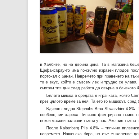
в Халбите, но на двойна цена. Та в магазина беш
Щефансбрау-то има по-силно изразен плодов посл
портокал с банан. Навремето при правенето на таки
то е вкус, който е съвсем лек и трудно се улавя,
смятам тия дни след работа да свърна в близкото Ф
Бялата мишка в средата е играчката, която Свет
през цялото време за нея. Та ето го мишокът, сред б
Вдясно следва Stepnahs Brau Shwarzbier 4.8%. 
особено, ми хареса. Типично филтрирано тъмно пи
някои масови наливни тъмни у нас. Ако пия тъмно т
После Kaltenberg Pils 4.8% – типично пилзен
навремето. Нашенска бира, но със съжаление до