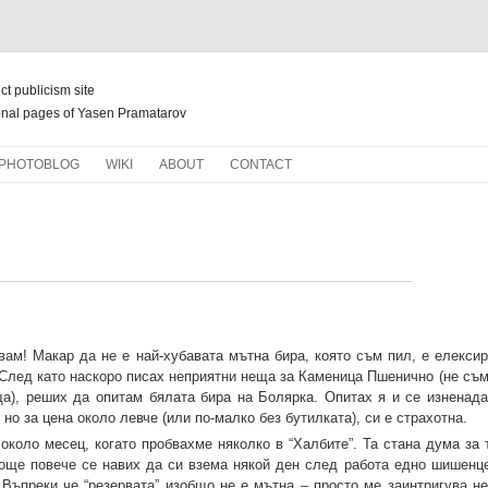
ect publicism site
nal pages of Yasen Pramatarov
Skip
PHOTOBLOG
WIKI
ABOUT
CONTACT
to
content
НОВ ЖИВОТ ЗА СТАРИ КНИГИ
ам! Макар да не е най-хубавата мътна бира, която съм пил, е елексир
 След като наскоро писах неприятни неща за Каменица Пшенично (не съм
а), реших да опитам бялата бира на Болярка. Опитах я и се изненада
 но за цена около левче (или по-малко без бутилката), си е страхотна.
около месец, когато пробвахме няколко в “Халбите”. Та стана дума за 
още повече се навих да си взема някой ден след работа едно шишенце
. Въпреки че “резервата” изобщо не е мътна – просто ме заинтригува н