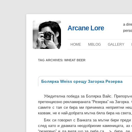
a dir
Arcane Lore
perso
HOME
ΜBLOG
GALLERY
PORTFOLIO
TAG ARCHIVES:
WHEAT BEER
Болярка Weiss срещу Загорка Резерва
Убедителна победа за Болярка Вайс. Препоръчв
претенциозно рекламираната “Резерва” на Загорка.
самите с тая си бира ми причиниха неприятни нещ
казвам, не е най-добрата мътна бяла бира на света,
Бях си говорил с Ванката за мътни бири преди 
след като и двамата неодобрихме каменицата, аз 
“резервно” и да видя що за риба са… ъ, бира, де