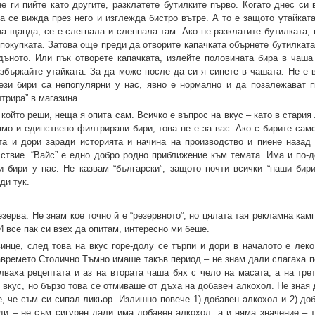
е ги пийте като другите, разклатете бутилките първо. Когато днес си 
а се вижда през него и изглежда бистро вътре. А то е защото утайката
на щанда, се е слегнала и слепнала там. Ако не разклатите бутилката,
покупката. Затова още преди да отворите капачката обърнете бутилката
дъното. Или пък отворете капачката, излейте половината бира в чаша
азбъркайте утайката. За да може после да си я сипете в чашата. Не е 
тези бири са непопулярни у нас, явно е нормално и да позалежават 
трира” в магазина.
който реши, неща я опита сам. Всичко е въпрос на вкус – като в стария
мо и единствено филтрирани бири, това не е за вас. Ако с бирите само
та и дори заради историята и начина на производство и пиене назад
ствие. “Вайс” е едно добро родно приближение към темата. Има и по-до
и бири у нас. Не казвам “български”, защото почти всички “наши бир
ди тук.
зерва. Не знам кое точно й е “резервното”, но цялата тая рекламна кам
 все пак си взех да опитам, интересно ми беше.
инце, след това на вкус горе-долу се търпи и дори в началото е леко
Навремето Столично Тъмно имаше такъв период – не знам дали слагаха п
лваха рецептата и аз на втората чаша бях с чело на масата, а на тре
вкус, но бързо това се отмиваше от дъха на добавен алкохол. Не зная 
е, че съм си сипал ликьор. Излишно повече 1) добавен алкохол и 2) до
ди – не съм сигурен дали има добавен алкохол, а и няма значение – 