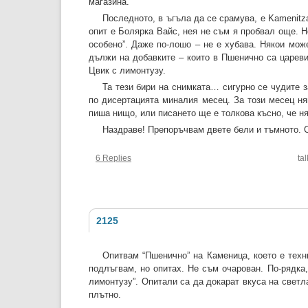
магазина.
Последното, в ъгъла да се срамува, е Kamenitz
опит е Болярка Вайс, нея не съм я пробвал още.
особено”. Даже по-лошо – не е хубава. Някои може
дължи на добавките – които в Пшенично са цареви
Цвик с лимонтузу.
Та тези бири на снимката… сигурно се чудите 
по дисертацията миналия месец. За този месец ня
пиша нищо, или писането ще е толкова късно, че н
Наздраве! Препоръчвам двете бели и тъмното. Сам
6 Replies
ta
2125
Опитвам “Пшенично” на Каменица, което е техни
подлъгвам, но опитах. Не съм очарован. По-рядка,
лимонтузу”. Опитали са да докарат вкуса на светл
плътно.