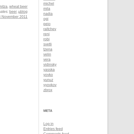
michel
itza
,
wheat beer
mila
nates:
beer
,
µblog
nadia
8 November 2011
ogi
peio
raltchev
reni
robi
svetli
tzena
velin
vera
vidinsky
yasska
yovko
yunuz
yyovkov
zbrox
META
Log in
Entries feed