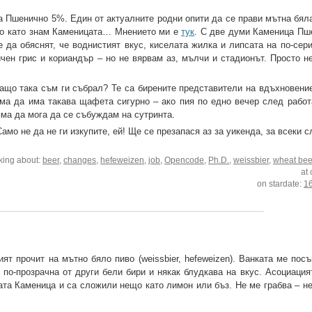
a Пшенично 5%. Един от актуалните родни опити да се прави мътна бяла
 Но като знам Каменицата… Мнението ми е
тук
. С две думи Каменица Пш
 да обяснят, че воднистият вкус, киселата жилка и липсата на по-сери
чен грис и кориандър – но не вярвам аз, мълчи и стадионът. Просто не
защо така съм ги събрал? Те са бирените представители на вдъхновение
ма да има такава щафета сигурно – ако пия по едно вечер след работ
яма да мога да се събуждам на сутринта.
о не да не ги изкупите, ей! Ще се презапася аз за уикенда, за всеки сл
lking about:
beer
,
changes
,
hefeweizen
,
job
,
Opencode
,
Ph.D.
,
weissbier
,
wheat bee
at
on stardate:
1
ят прочит на мътно бяло пиво (weissbier, hefeweizen). Ванката ме пос
 по-прозрачна от други бели бири и някак блудкава на вкус. Асоциация
ата Каменица и са сложили нещо като лимон или бъз. Не ме грабва – не