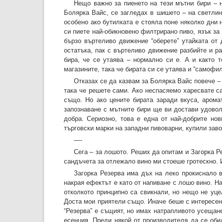
Нещо важно за пиенето на тези мътни бири – н
Болярка Вайс, се загледах в шишето – на светлин
особено ако бутилката е стояла поне няколко дни 
си пиете най-обикновено филтрирано пиво, язък за 
бързо въртеливо движение “оберете” утайката от 
остатъка, пак с въртеливо движение разбийте и р
бира, че се утаява – нормално си е. А и както 
магазините, така че бирата си се утаява и “самофил
Отказах се да казвам за Болярка Вайс повече – 
така че решете сами. Ако неспасяемо харесвате са
също. Но ако цените бирата заради вкуса, арома
запознаване с мътните бири ще ви достави удовол
добра. Сериозно, това е една от най-добрите нов
търговски марки на западни пивоварни, купили заво
—-
Сега – за лошото. Реших да опитам и Загорка Ре
сандъчета за отлежало вино ми стоеше гротескно. И
Загорка Резерва има дъх на леко прокиснало в
накрая ефектът е като от напиване с лошо вино. 
отколкото принципно са свикнали, но нещо не уце
Доста мои приятели също. Иначе беше с интересен 
“Резерва” е същият, но имах натрапливото усещан
есенция. Преди някой от производителя да се оби