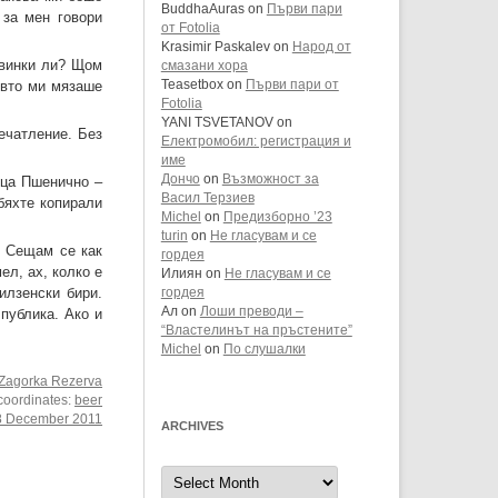
BuddhaAuras
on
Първи пари
 за мен говори
от Fotolia
Krasimir Paskalev
on
Народ от
овинки ли? Щом
смазани хора
ъвто ми мязаше
Teasetbox
on
Първи пари от
Fotolia
YANI TSVETANOV
on
ечатление. Без
Електромобил: регистрация и
име
Дончо
on
Възможност за
ица Пшенично –
Васил Терзиев
бяхте копирали
Michel
on
Предизборно ’23
turin
on
Не гласувам и се
. Сещам се как
гордея
ел, ах, колко е
Илиян
on
Не гласувам и се
илзенски бири.
гордея
Ал
on
Лоши преводи –
 публика. Ако и
“Властелинът на пръстените”
Michel
on
По слушалки
Zagorka Rezerva
 coordinates:
beer
8 December 2011
ARCHIVES
Archives