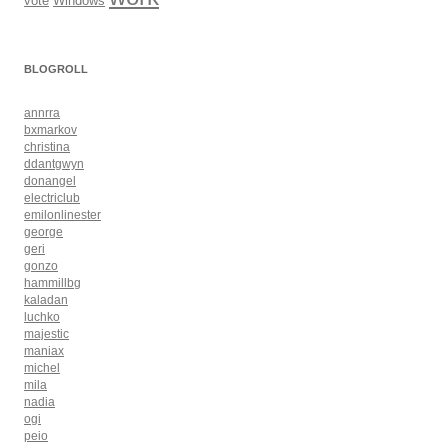
Windows
vote
BLOGROLL
annrra
bxmarkov
christina
ddantgwyn
donangel
electriclub
emilonlinester
george
geri
gonzo
hammillbg
kaladan
luchko
majestic
maniax
michel
mila
nadia
ogi
peio