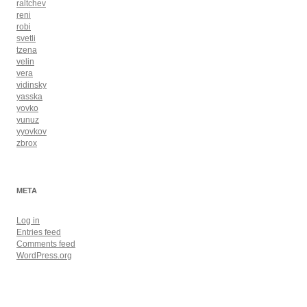
raltchev
reni
robi
svetli
tzena
velin
vera
vidinsky
yasska
yovko
yunuz
yyovkov
zbrox
META
Log in
Entries feed
Comments feed
WordPress.org