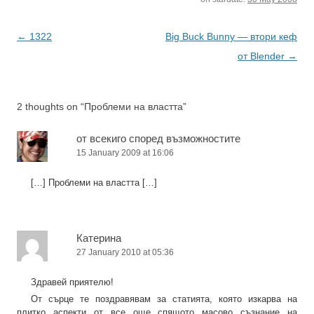
от свобода на словото и
нова музика…
Post
←
1322
Big Buck Bunny — втори кеф
navigation
от Blender
→
2 thoughts on “
Проблеми на властта
”
от всекиго според възможностите
15 January 2009 at 16:06
[…] Проблеми на властта […]
Катерина
27 January 2010 at 05:36
Здравей приятелю!
От сърце те поздравявам за статията, която изкарва на
плитко аспекти от все още спящото масово съзнание на