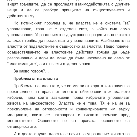
видят границите, да се проследят взаимодействията с другите
неща и да се разбере принципът на съществуването и
действието му.
Но истинският проблем е, че властта не е система “за”
управляване, това не е отделен свят, в който има само
управляващи. Управлението е двустранен процес и в понятието
за власт трябва да присъстват и управляваните. Разбирането на
властта от подвластните е същностно за властта. Нещо повече,
осъществяването на властовите действия трябва да бъде
разпознавано и дори да може да бъде насочвано не само от
“властимащите”, а и от всеки отделен човек.
За какво говоря?…
Проблемът на властта
Проблемът на властта е, че се мисли от хората като начин за
прехвърляне на права от многото обикновени към малкото
избрани, чрез които завишени права избраните управляват
живота на множеството. Властта не е това. Тя е начин за
прехвърляне на отговорности и концентрирането им върху
малцината, които се натоварват с тяхното поемане пред
множеството. Основното не са правата, основното са
отговорностите.
И в двата случая властта е начин за управление живота на