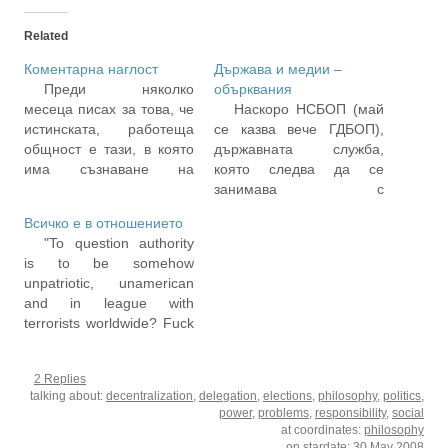
Related
Коментарна наглост
Държава и медии –
Преди няколко
обърквания
месеца писах за това, че
Наскоро НСБОП (май
истинската, работеща
се казва вече ГДБОП),
общност е тази, в която
държавната служба,
има съзнаване на
която следва да се
ценността на общото. За
занимава с
това, че е важно да се
организираната
Всичко е в отношението
постъпва отговорно в
престъпност, вдигна пак
"To question authority
ежедневните малки
шум около себе си и
is to be somehow
неща, а не да се лае на
т.нар. "проблем с
unpatriotic, unamerican
мегдана колко ни е лоша
авторските права в
and in league with
управата и какъв ни е
Интернет". Много се
terrorists worldwide? Fuck
лош…
изписа тези дни в
you!" видео, текст Знаете
мрежата и много
ли Хенри Ролинс? Не
журналисти в медиите си
2 Replies
съм бил никога луд фен
оправдаха тези дни
talking about:
decentralization
,
delegation
,
elections
,
philosophy
,
politics
,
на "Ролинс бенд", но ако
заплатите. Блогерите,
power
,
problems
,
responsibility
,
social
сте в 25-35те си, поне
разбира…
at coordinates:
philosophy
веднъж сте се вълнували
on stardate:
30 May 2008