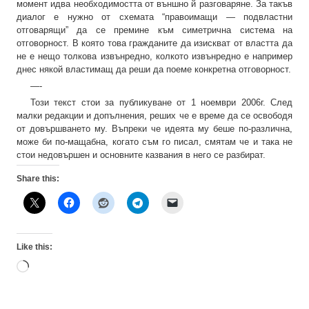
момент идва необходимостта от външно й разговаряне. За такъв
диалог е нужно от схемата “правоимащи — подвластни
отговарящи” да се премине към симетрична система на
отговорност. В която това гражданите да изискват от властта да
не е нещо толкова извънредно, колкото извънредно е например
днес някой властимащ да реши да поеме конкретна отговорност.
—-
Този текст стои за публикуване от 1 ноември 2006г. След
малки редакции и допълнения, реших че е време да се освободя
от довършването му. Въпреки че идеята му беше по-различна,
може би по-мащабна, когато съм го писал, смятам че и така не
стои недовършен и основните казвания в него се разбират.
Share this:
Like this:
Loading…