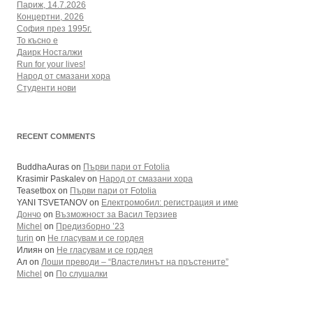
Париж, 14.7.2026
Концертни, 2026
София през 1995г.
То късно е
Даирк Носталжи
Run for your lives!
Народ от смазани хора
Студенти нови
RECENT COMMENTS
BuddhaAuras
on
Първи пари от Fotolia
Krasimir Paskalev
on
Народ от смазани хора
Teasetbox
on
Първи пари от Fotolia
YANI TSVETANOV
on
Електромобил: регистрация и име
Дончо
on
Възможност за Васил Терзиев
Michel
on
Предизборно ’23
turin
on
Не гласувам и се гордея
Илиян
on
Не гласувам и се гордея
Ал
on
Лоши преводи – “Властелинът на пръстените”
Michel
on
По слушалки