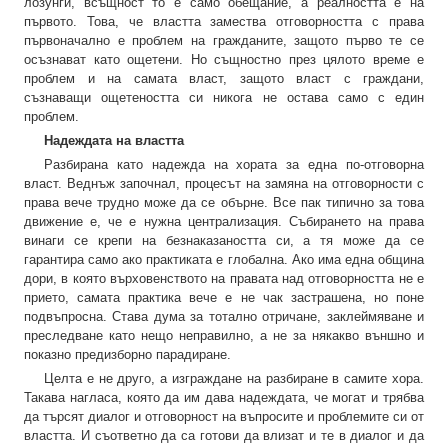
лозунги, всъщност то е само обещание, а реалността е на
първото. Това, че властта замества отговорността с права
първоначално е проблем на гражданите, защото първо те се
осъзнават като ощетени. Но същностно през цялото време е
проблем и на самата власт, защото власт с граждани,
съзнаващи ощетеността си никога не остава само с един
проблем.
Надеждата на властта
Разбирана като надежда на хората за една по-отговорна
власт. Веднъж започнал, процесът на замяна на отговорности с
права вече трудно може да се обърне. Все пак типично за това
движение е, че е нужна централизация. Събирането на права
винаги се крепи на безнаказаността си, а тя може да се
гарантира само ако практиката е глобална. Ако има една община
дори, в която върховенството на правата над отговорността не е
прието, самата практика вече е не чак застрашена, но поне
подвъпросна. Става дума за тотално отричане, заклеймяване и
преследване като нещо неправилно, а не за някакво външно и
показно предизборно парадиране.
Целта е не друго, а изграждане на разбиране в самите хора.
Такава нагласа, която да им дава надеждата, че могат и трябва
да търсят диалог и отговорност на въпросите и проблемите си от
властта. И съответно да са готови да влизат и те в диалог и да