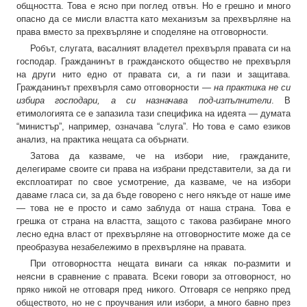
общността. Това е ясно при поглед отвън. Но е грешно и много
опасно да се мисли властта като механизъм за прехвърляне на
права вместо за прехвърляне и споделяне на отговорности.
Робът, слугата, васалният владетел прехвърля правата си на
господар. Гражданинът в гражданското общество не прехвърля
на други нито едно от правата си, а ги пази и защитава.
Гражданинът прехвърля само отговорности —
на практика не си
избира господари, а си назначава под-изпълнители
. В
етимологията се е запазила тази специфика на идеята — думата
“министър”, например, означава “слуга”. Но това е само езиков
анализ, на практика нещата са обърнати.
Затова да казваме, че на избори ние, гражданите,
делегираме своите си права на избрани представители, за да ги
експлоатират по свое усмотрение, да казваме, че на избори
даваме гласа си, за да бъде говорено с него някъде от наше име
— това не е просто и само заблуда от наша страна. Това е
грешка от страна на властта, защото с такова разбиране много
лесно една власт от прехвърляне на отговорностите може да се
преобразува незабележимо в прехвърляне на правата.
При отговорността нещата винаги са някак по-размити и
неясни в сравнение с правата. Всеки говори за отговорност, но
пряко никой не отговаря пред никого. Отговаря се непряко пред
обществото, но не с проучвания или избори, а много бавно през