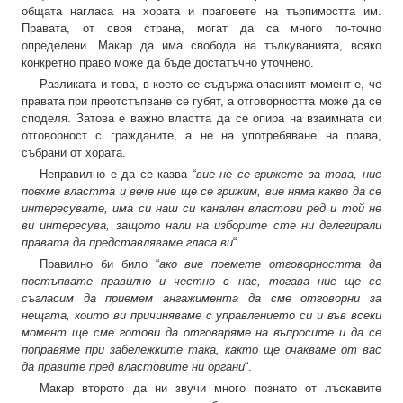
общата нагласа на хората и праговете на търпимостта им.
Правата, от своя страна, могат да са много по-точно
определени. Макар да има свобода на тълкуванията, всяко
конкретно право може да бъде достатъчно уточнено.
Разликата и това, в което се съдържа опасният момент е, че
правата при преотстъпване се губят, а отговорността може да се
споделя. Затова е важно властта да се опира на взаимната си
отговорност с гражданите, а не на употребяване на права,
събрани от хората.
Неправилно е да се казва “
вие не се грижете за това, ние
поехме властта и вече ние ще се грижим, вие няма какво да се
интересувате, има си наш си канален властови ред и той не
ви интересува, защото нали на изборите сте ни делегирали
правата да представляваме гласа ви
“.
Правилно би било “
ако вие поемете отговорността да
постъпвате правилно и честно с нас, тогава ние ще се
съгласим да приемем ангажимента да сме отговорни за
нещата, които ви причиняваме с управлението си и във всеки
момент ще сме готови да отговаряме на въпросите и да се
поправяме при забележките така, както ще очакваме от вас
да правите пред властовите ни органи
“.
Макар второто да ни звучи много познато от лъскавите