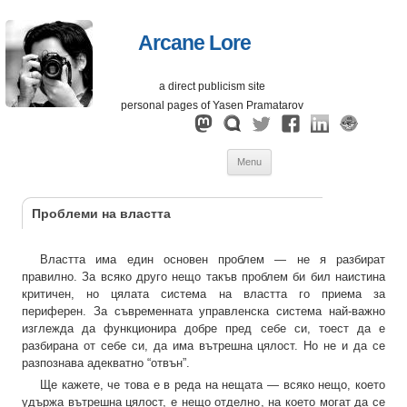
Arcane Lore
a direct publicism site
personal pages of Yasen Pramatarov
Skip
Menu
to
content
Проблеми на властта
Властта има един основен проблем — не я разбират
правилно. За всяко друго нещо такъв проблем би бил наистина
критичен, но цялата система на властта го приема за
периферен. За съвременната управленска система най-важно
изглежда да функционира добре пред себе си, тоест да е
разбирана от себе си, да има вътрешна цялост. Но не и да се
разпознава адекватно “отвън”.
Ще кажете, че това е в реда на нещата — всяко нещо, което
удържа вътрешна цялост, е нещо отделно, на което могат да се