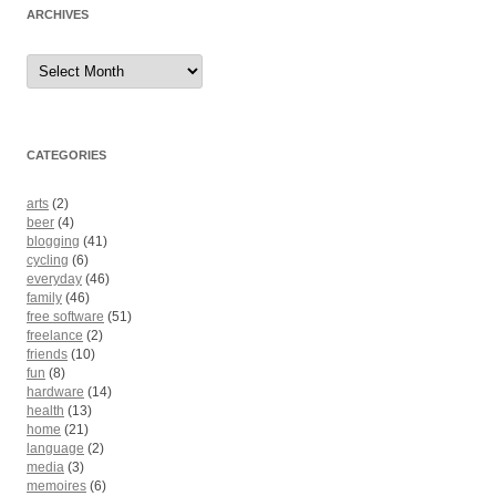
ARCHIVES
Archives
CATEGORIES
arts
(2)
beer
(4)
blogging
(41)
cycling
(6)
everyday
(46)
family
(46)
free software
(51)
freelance
(2)
friends
(10)
fun
(8)
hardware
(14)
health
(13)
home
(21)
language
(2)
media
(3)
memoires
(6)