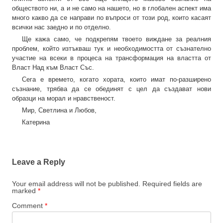
обществото ни, а и не само на нашето, но в глобален аспект има
много какво да се направи по въпроси от този род, които касаят
всички нас заедно и по отделно.
Ще кажа само, че подкрепям твоето виждане за реалния
проблем, който изтъкваш тук и необходимостта от съзнателно
участие на всеки в процеса на трансформация на властта от
Власт Над към Власт Със.
Сега е времето, когато хората, които имат по-разширено
съзнание, трябва да се обединят с цел да създават нови
образци на морал и нравственост.
Мир, Светлина и Любов,
Катерина
Leave a Reply
Your email address will not be published.
Required fields are
marked
*
Comment
*