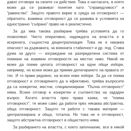
дават отговори за своите си действия. Това е нагласата, в която
може да се развиват понятия като “справедливост” и
“равенство”. Защото правото вирее в среда на отговорност —
обратното, взаимна отговорност да се развива в условията на
едностранно “събрано” право не е реалистично.
За да има такова разбиране трябва условията да го
позволяват. Чисто оперативно, надеждата на властта е в
искрената, същностна децентрализация. Това не е никаква
опасност за държавата, за военната стабилност и др. под. Става
дума за друго — изграждане на разпределена система от
поемане на взаимни отговорности на местно ниво. Никой не
може да поеме цялата отговорност на едни общи избори,
например, но всеки може да приеме делегирането на правата от
тях. И го прави редовно, на всеки нови избори. За да се поема
отговорност и отговарянето да е ефективно, трябва въпросите
да са конкретни, местни, специализирани. “Пълна отговорност”
няма. Всеки отговор е конкретен и съответства на зададен
въпрос. Когато властта през права казва, че “поема
отговорност”, тя може само да работи през някаква абстрактна,
обща отговорност. Защото тя работи с такава материя —
централизирана и обща, тотална. Но това не е отговорност,
защото абстрактна отговорност в обществото няма.
За разбирането на властта, с което започнахме, все в някой