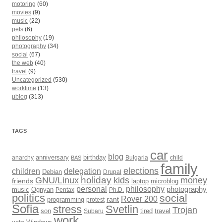
motoring
(60)
movies
(9)
music
(22)
pets
(6)
philosophy
(19)
photography
(34)
social
(67)
the web
(40)
travel
(9)
Uncategorized
(530)
worktime
(13)
µblog
(313)
TAGS
car
blog
anarchy
anniversary
birthday
Bulgaria
child
BAS
family
elections
children
delegation
Debian
Drupal
holiday
kids
money
GNU/Linux
friends
laptop
microblog
philosophy
personal
photography
music
Ognyan
Pentax
Ph.D.
politics
social
Rover 200
rant
programming
protest
Sofia
Svetlin
stress
Trojan
son
Subaru
tired
travel
work