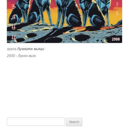
група
Лунните вълци
2000 - Лунен вълк
Search
for: