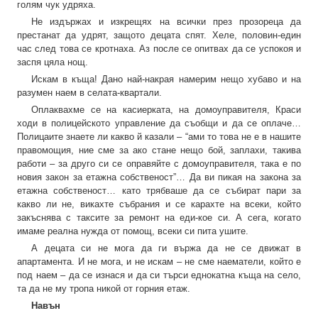
голям чук удряха.
Не издържах и изкрещях на всички през прозореца да
престанат да удрят, защото децата спят. Хеле, половин-един
час след това се кротнаха. Аз после се опитвах да се успокоя и
заспя цяла нощ.
Искам в къща! Дано най-накрая намерим нещо хубаво и на
разумен наем в селата-квартали.
Оплаквахме се на касиерката, на домоуправителя, Краси
ходи в полицейското управление да съобщи и да се оплаче…
Полицаите знаете ли какво й казали – “ами то това не е в нашите
правомощия, ние сме за ако стане нещо бой, заплахи, такива
работи – за друго си се оправяйте с домоуправителя, така е по
новия закон за етажна собственост”… Да ви пикая на закона за
етажна собственост… като трябваше да се събират пари за
какво ли не, викахте събрания и се карахте на всеки, който
закъснява с таксите за ремонт на еди-кое си. А сега, когато
имаме реална нужда от помощ, всеки си пита ушите.
А децата си не мога да ги вържа да не се движат в
апартамента. И не мога, и не искам – не сме наематели, който е
под наем – да се изнася и да си търси еднокатна къща на село,
та да не му тропа никой от горния етаж.
Навън