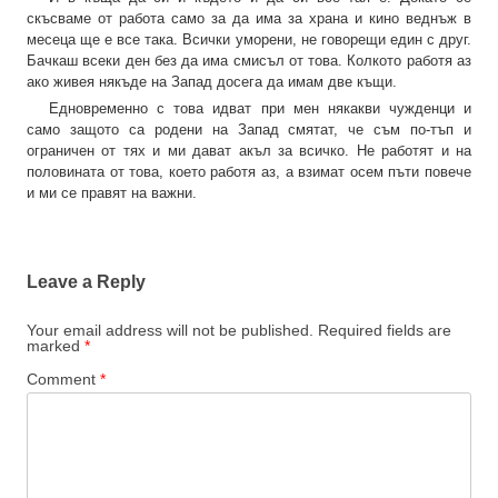
скъсваме от работа само за да има за храна и кино веднъж в
месеца ще е все така. Всички уморени, не говорещи един с друг.
Бачкаш всеки ден без да има смисъл от това. Колкото работя аз
ако живея някъде на Запад досега да имам две къщи.
Едновременно с това идват при мен някакви чужденци и
само защото са родени на Запад смятат, че съм по-тъп и
ограничен от тях и ми дават акъл за всичко. Не работят и на
половината от това, което работя аз, а взимат осем пъти повече
и ми се правят на важни.
Leave a Reply
Your email address will not be published.
Required fields are
marked
*
Comment
*