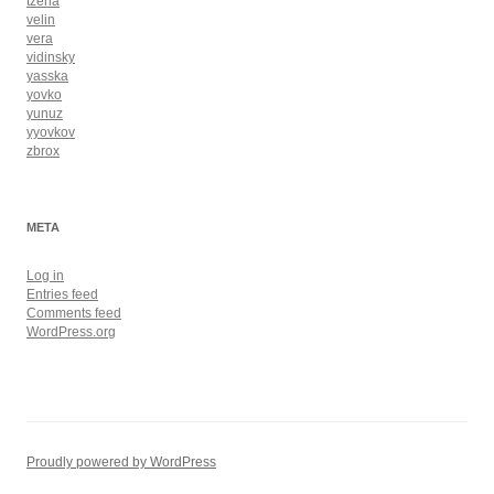
tzena
velin
vera
vidinsky
yasska
yovko
yunuz
yyovkov
zbrox
META
Log in
Entries feed
Comments feed
WordPress.org
Proudly powered by WordPress