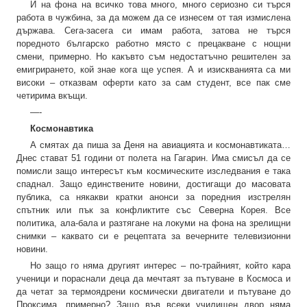
И на фона на всичко това много, много сериозно си търся
работа в чужбина, за да можем да се изнесем от тая измислена
държава. Сега-засега си имам работа, затова не търся
поредното българско работно място с прецакване с нощни
смени, примерно. Но какъвто съм недостатъчно решителен за
емигрирането, кой знае кога ще успея. А и изискванията са ми
високи – отказвам оферти като за сам студент, все пак сме
четирима вкъщи.
—-
Космонавтика
А смятах да пиша за Деня на авиацията и космонавтиката…
Днес стават 51 години от полета на Гагарин. Има смисъл да се
помисли защо интересът към космическите изследвания е така
спаднал. Защо единствените новини, достигащи до масовата
публика, са някакви кратки анонси за поредния изстрелян
спътник или пък за конфликтите със Северна Корея. Все
политика, ала-бала и разтягане на локуми на фона на зрелищни
снимки – каквато си е рецептата за вечерните телевизионни
новини.
Но защо го няма другият интерес – по-трайният, който кара
ученици и пораснали деца да мечтаят за пътуване в Космоса и
да четат за термоядрени космически двигатели и пътуване до
Проксима, примерно? Защо във всеки училищен двор няма