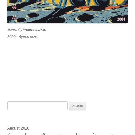
група
Лунните вълци
2000 - Лунен вълк
Search
for:
August 2026
M
T
W
T
F
S
S