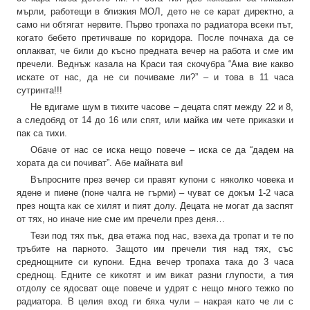
мърли, работещи в близкия МОЛ, дето не се карат директно, а
само ни обтягат нервите. Първо тропаха по радиатора всеки път,
когато бебето претичваше по коридора. После почнаха да се
оплакват, че били до късно предната вечер на работа и сме им
пречели. Веднъж казала на Краси тая скочубра “Ама вие какво
искате от нас, да не си почиваме ли?” – и това в 11 часа
сутринта!!!
Не вдигаме шум в тихите часове – децата спят между 22 и 8,
а следобяд от 14 до 16 или спят, или майка им чете приказки и
пак са тихи.
Обаче от нас се иска нещо повече – иска се да “дадем на
хората да си почиват”. Абе майната ви!
Въпросните през вечер си правят купони с няколко човека и
ядене и пиене (поне чалга не гърми) – чуват се докъм 1-2 часа
през нощта как се хилят и пият долу. Децата не могат да заспят
от тях, но иначе ние сме им пречели през деня…
Тези под тях пък, два етажа под нас, взеха да тропат и те по
тръбите на парното. Защото им пречели тия над тях, със
среднощните си купони. Една вечер тропаха така до 3 часа
среднощ. Едните се кикотят и им викат разни глупости, а тия
отдолу се ядосват още повече и удрят с нещо много тежко по
радиатора. В целия вход ги бяха чули – накрая като че ли с