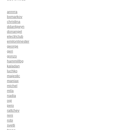
annrra
bxmarkov
christina
ddantgwyn
donangel
electriclub
emilonlinester
george
geri
gonzo
hammillbg
kaladan
luchko
majestic
maniax
michel
mila
nadia
ogi
peio
raltchev
reni
robi
svetli