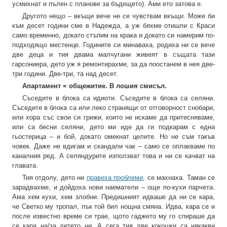
усмихнат и пълен с планове за бъдещето). Ами ето затова е.
Другото нещо – вкъщи вече не се чувствам вкъщи. Може би
към десет години сме в Надежда, а уж бяхме отишли с Краси
само временно, докато стъпим на крака и докато си намерим по-
подходящо местенце. Годините си минаваха, родиха ни се вече
две деца и тия двама малчугани живеят в същата тази
гарсониера, дето уж я ремонтирахме, за да поостанем в нея две-
три години. Две-три, та над десет.
Апартамент = общежитие. В лошия смисъл.
Съседите в блока са идиоти. Съседите в блока са селяни.
Съседите в блока са или леко странящи от отговорност снобари,
или хора със свои си грижи, които не искаме да притесняваме,
или са бесни селяни, дето ми иде да ги подкарам с една
гьостерица – и бой, докато омекнат целите. Но не съм такъв
човек. Даже не вдигам и скандали чак – само се оплакваме по
каналния ред. А селяндурите използват това и ни се качват на
главата.
Тия отдолу, дето ни
правеха проблеми
, се махнаха. Таман се
зарадвахме, и дойдоха нови наематели – още по-кухи парчета.
Ама хем кухи, хем злобни. Предишният идваше да ни се кара,
че Светко му тропал, пък той бил нощна смяна. Идва, кара се и
после известно време си трае, щото гаджето му го спираше да
се кара на/за детето ни. А сега тия две кокошки са някакви