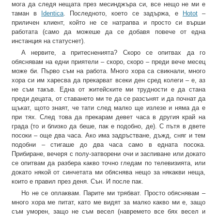
мога да следя нещата през месинджъра си, все нещо не ми е
таман в
Identica
. Последното, което се задържа, е
Hotot
–
приличен клиент, който не се натрапва и просто си върши
работата (само да можеше да се добавя повече от една
инстанция на статуснет).
А нервите, а притесненията? Скоро се опитвах да го
обяснявам на едни приятели – скоро, скоро – преди вече месец
може би. Първо съм на работа. Много хора са свикнали, много
хора си им харесва да прекарват всеки ден сред колеги – е, аз
не съм такъв. Една от житейските ми трудности е да стана
преди децата, от ставането ми те да се разсънят и да почнат да
щъкат, щото знаят, че тати след малко ще излезе и няма да е
при тях. След това да прекарам девет часа в другия край на
града (то и близко да беше, пак е подобно, де). С пътя в двете
посоки – още два часа. Ако има задръстване, дъжд, сняг и тем
подобни – стигаше до два часа само в едната посока.
Прибиране, вечеря с полу-затворени очи и заспиване или докато
се опитвам да разбера какво точно гледам по телевизията, или
докато някой от синчетата ми обяснява нещо за някакви неща,
които е правил през деня. Сън. И после пак.
Но не се оплаквам. Парите ми трябват. Просто обяснявам –
много хора ме питат, като ме видят за малко какво ми е, защо
съм уморен, защо не съм весел (навремето все бях весел и