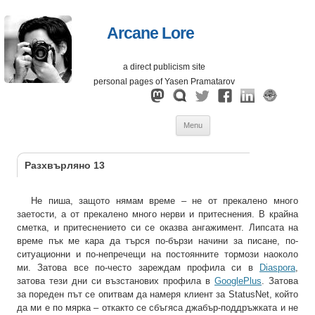
Arcane Lore
a direct publicism site
personal pages of Yasen Pramatarov
Skip
Menu
to
content
Разхвърляно 13
Не пиша, защото нямам време – не от прекалено много
заетости, а от прекалено много нерви и притеснения. В крайна
сметка, и притеснението си се оказва ангажимент. Липсата на
време пък ме кара да търся по-бързи начини за писане, по-
ситуационни и по-непречещи на постоянните тормози наоколо
ми. Затова все по-често зареждам профила си в
Diaspora
,
затова тези дни си възстанових профила в
GooglePlus
. Затова
за пореден път се опитвам да намеря клиент за StatusNet, който
да ми е по мярка – откакто се сбъгяса джабър-поддръжката и не