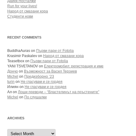
Даирк Носталжи
Run for your lives!
Народ от смазани хора
Студенти нови
RECENT COMMENTS
BuddhaAuras
on
Първи пари от Fotolia
Krasimir Paskalev
on
Народ от смазани хора
Teasetbox
on
Първи пари от Fotolia
YANI TSVETANOV
on
Електромобил: регистрация и име
Дончо
on
Възможност за Васил Терзиев
Michel
on
Предизборно ’23
turin
on
Не гласувам и се гордея
Илиян
on
Не гласувам и се гордея
Ал
on
Лоши преводи – “Властелинът на пръстените”
Michel
on
По слушалки
ARCHIVES
Archives