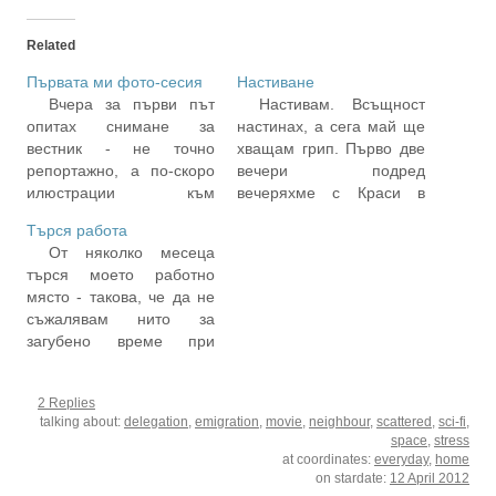
Related
Първата ми фото-сесия
Настиване
Вчера за първи път
Настивам. Всъщност
опитах снимане за
настинах, а сега май ще
вестник - не точно
хващам грип. Първо две
репортажно, а по-скоро
вечери подред
илюстрации към
вечеряхме с Краси в
интервю. Може би трябва
заведения, в които или
Търся работа
да го нарека не "фото-
не бяхме влизали, или
От няколко месеца
сесия", а "етюд", какъвто
бяхме влизали само за
търся моето работно
за мен си беше. И
питие и мезе, не за
място - такова, че да не
интервюиращата
вечеря. Та първо си
съжалявам нито за
журналистка, и
мислех, че съм се
загубено време при
интервюираният са ми
натровил с нещо, затова
правене на неща, които
приятели. Делян - най-
ми е толкова зле.…
не смятам за ценни, нито
добър мой приятел още
2 Replies
за загубените пари, които
от първите дни на…
talking about:
delegation
,
emigration
,
movie
,
neighbour
,
scattered
,
sci-fi
,
евентуално бих
space
,
stress
получавал другаде.
at coordinates:
everyday
,
home
Отскоро имам работа на
on stardate:
12 April 2012