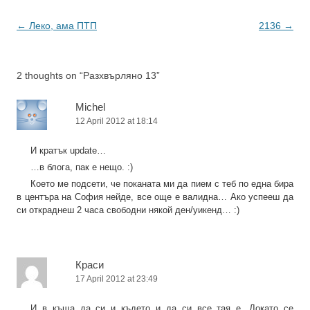
цял работен ден, но
нещо ме тревожи все
Post
←
Леко, ама ПТП
2136
→
повече напоследък -…
navigation
2 thoughts on “
Разхвърляно 13
”
Michel
12 April 2012 at 18:14
И кратък update…
…в блога, пак е нещо. :)
Което ме подсети, че поканата ми да пием с теб по една бира
в центъра на София нейде, все още е валидна… Ако успееш да
си откраднеш 2 часа свободни някой ден/уикенд… :)
Краси
17 April 2012 at 23:49
И в къща да си и където и да си все тая е. Докато се