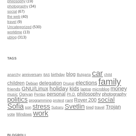
philosophy
(19)
photography
(34)
social
(67)
the web
(40)
travel
(9)
Uncategorized
(530)
worktime
(13)
µblog
(313)
TAGS
car
blog
anarchy
anniversary
birthday
Bulgaria
child
BAS
family
elections
children
delegation
Debian
Drupal
holiday
kids
money
GNU/Linux
friends
laptop
microblog
philosophy
personal
photography
music
Ognyan
Pentax
Ph.D.
politics
social
Rover 200
rant
programming
protest
Sofia
Svetlin
stress
Trojan
son
Subaru
tired
travel
work
Windows
vote
BLOGROLL