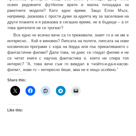
освен редовните футболни врати и малка площадка за
ракетните модели? Като едно време. Защо Елон Мъск,
например, разказва с прости думи за идеята му за заселване на
други планети и я разказва в сегашно време, не в бъдеще – а от
това зрителите не се трогват?
Все едно че всичко вече са го преживели, знаят го и не им е
интересно… Кой е виновен? Липсата на полети, липсата на нови
космически програми с хора на борда или пък прекаляването с
фантастични филми? Дали това, че днес се гледат филми и не
се четат книги с научна фантастика е, което ни спира тоя
интерес? “А, това вече съм го виждал в <който-и-да-е-касов-
филм>, знам го – интересно беше, ама не е нещо особено.”
Share this:
Like this: