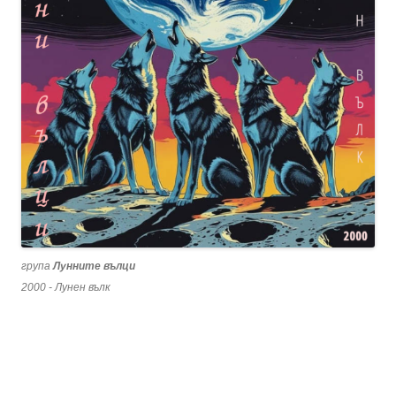
група
Лунните вълци
2000 - Лунен вълк