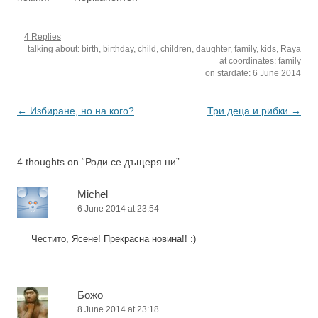
го…
търся котарака. Засега
блогър. И най-
без резултат. Дано…
интересните, най-ценни
4 Replies
неща са така разказани.
talking about:
birth
,
birthday
,
child
,
children
,
daughter
,
family
,
kids
,
Raya
И незаписани. Нямам
at coordinates:
family
наблизо клавиатура, за
on stardate:
6 June 2014
да ги запиша. А и да се
пресегна, всичко поне
леко се променя, някак
Post
←
Избиране, но на кого?
Три деца и рибки
→
се нагажда, за да излезе
navigation
навън…
4 thoughts on “
Роди се дъщеря ни
”
Michel
6 June 2014 at 23:54
Честито, Ясене! Прекрасна новина!! :)
Божо
8 June 2014 at 23:18