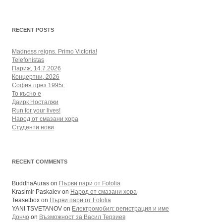
RECENT POSTS
Madness reigns. Primo Victoria!
Telefonistas
Париж, 14.7.2026
Концертни, 2026
София през 1995г.
То късно е
Даирк Носталжи
Run for your lives!
Народ от смазани хора
Студенти нови
RECENT COMMENTS
BuddhaAuras
on
Първи пари от Fotolia
Krasimir Paskalev
on
Народ от смазани хора
Teasetbox
on
Първи пари от Fotolia
YANI TSVETANOV
on
Електромобил: регистрация и име
Дончо
on
Възможност за Васил Терзиев