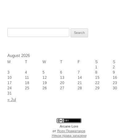
Search
for:
August 2026
M
T
W
T
F
S
S
1
2
3
4
5
6
7
8
9
10
11
12
13
14
15
16
17
18
19
20
21
22
23
24
25
26
27
28
29
30
31
« Jul
Arcane Lore
от
Ясен Праматаров
Някои права запазени