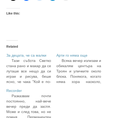
Like this:
Related
За децата, че са малки
Арти го няма още
Тази събота Светко
Всяка вечер излизам и
стана рано и макар да се
обикалям центъра на
луташе все нещо да си
Троян и уличките около
играе и рисува, беше
блока. Понякога, когато
ясно, че чака "Кой е по-
няма хора наоколо,
по-най". Милият, когато
викам Арти по име и се
Recorder
започна предаването,
ослушвам. Зимата се
Разказвам почти
каза, че не иска да го
стъмва към 5 часа, значи
постоянно, най-вече
гледа и щом дойде
точно по времето, когато
вечер преди да заспя.
неговият ред, изтича и се
хората се прибират от
Може и след това, но не
скри в кухнята. Но ние си
работа аз обикалям и си
помня. Перманентен