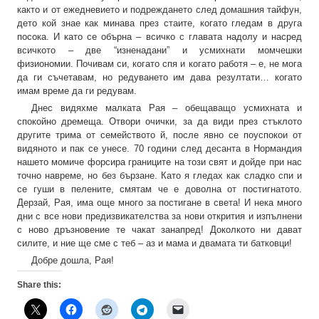
както и от ежедневието и подреждането след домашния тайфун,
дето кой знае как минава през стаите, когато гледам в друга
посока. И като се обърна – всичко с главата надолу и насред
всичкото – две “изненадани” и усмихнати момчешки
физиономии. Почивам си, когато спя и когато работя – е, не мога
да ги съчетавам, но редуването им дава резултати… когато
имам време да ги редувам.
Днес видяхме малката Рая – обещаващо усмихната и
спокойно дремеща. Отвори очички, за да види през стъклото
другите трима от семейството й, после явно се поуспокои от
видяното и пак се унесе. 70 години след десанта в Нормандия
нашето момиче форсира границите на този свят и дойде при нас
точно навреме, но без бързане. Като я гледах как сладко спи и
се гуши в пелените, смятам че е доволна от постигнатото.
Дерзай, Рая, има още много за постигане в света! И нека много
дни с все нови предизвикателства за нови открития и изпълнени
с ново дръзновение те чакат занапред! Доколкото ни дават
силите, и ние ще сме с теб – аз и мама и двамата ти батковци!
Добре дошла, Рая!
Share this: