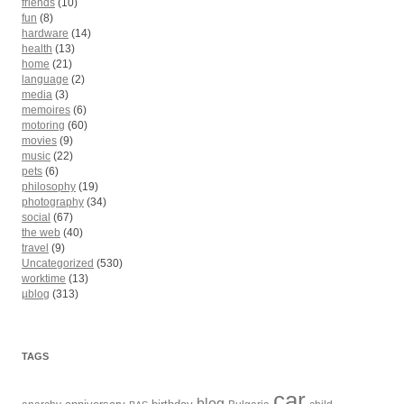
friends
(10)
fun
(8)
hardware
(14)
health
(13)
home
(21)
language
(2)
media
(3)
memoires
(6)
motoring
(60)
movies
(9)
music
(22)
pets
(6)
philosophy
(19)
photography
(34)
social
(67)
the web
(40)
travel
(9)
Uncategorized
(530)
worktime
(13)
µblog
(313)
TAGS
car
blog