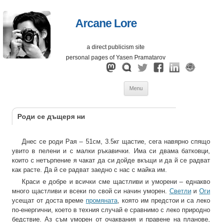
Arcane Lore
a direct publicism site
personal pages of Yasen Pramatarov
Skip
Menu
to
content
Роди се дъщеря ни
Днес се роди Рая – 51см, 3.5кг щастие, сега навярно спящо
увито в пелени и с малки ръкавички. Има си двама батковци,
които с нетърпение я чакат да си дойде вкъщи и да й се радват
как расте. Да й се радват заедно с нас с майка им.
Краси е добре и всички сме щастливи и уморени – еднакво
много щастливи и всеки по свой си начин уморен.
Светли
и
Оги
усещат от доста време
промяната
, която им предстои и са леко
по-енергични, което в техния случай е сравнимо с леко природно
бедствие. Аз съм уморен от очаквания и правене на планове,