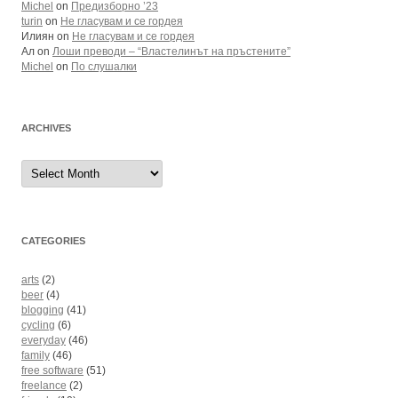
Michel
on
Предизборно ’23
turin
on
Не гласувам и се гордея
Илиян
on
Не гласувам и се гордея
Ал
on
Лоши преводи – “Властелинът на пръстените”
Michel
on
По слушалки
ARCHIVES
Archives
CATEGORIES
arts
(2)
beer
(4)
blogging
(41)
cycling
(6)
everyday
(46)
family
(46)
free software
(51)
freelance
(2)