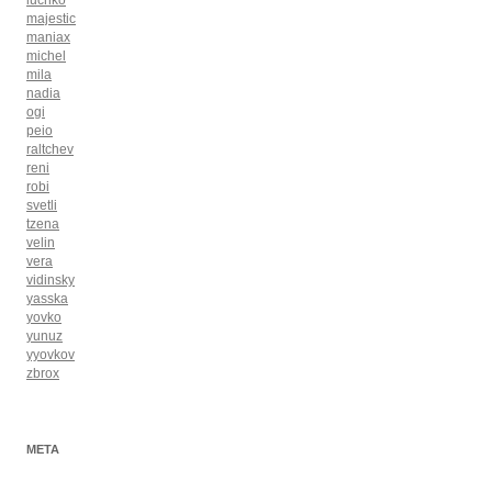
luchko
majestic
maniax
michel
mila
nadia
ogi
peio
raltchev
reni
robi
svetli
tzena
velin
vera
vidinsky
yasska
yovko
yunuz
yyovkov
zbrox
META