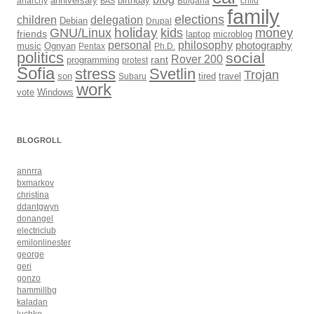
anarchy
anniversary
birthday
Bulgaria
child
BAS
family
elections
children
delegation
Debian
Drupal
holiday
kids
money
GNU/Linux
friends
laptop
microblog
philosophy
personal
photography
music
Ognyan
Pentax
Ph.D.
politics
social
Rover 200
rant
programming
protest
Sofia
Svetlin
stress
Trojan
son
Subaru
tired
travel
work
Windows
vote
BLOGROLL
annrra
bxmarkov
christina
ddantgwyn
donangel
electriclub
emilonlinester
george
geri
gonzo
hammillbg
kaladan