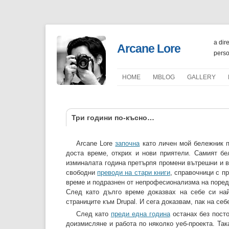
a dir
Arcane Lore
perso
HOME
ΜBLOG
GALLERY
PORTFOLIO
Три години по-късно…
Arcane Lore
започна
като личен мой бележник п
доста време, открих и нови приятели. Самият бе
изминалата година претърпя промени вътрешни и в
свободни
преводи на стари книги
, справочници с п
време и подразнен от непрофесионализма на поредн
След като дълго време доказвах на себе си на
страниците към Drupal. И сега доказвам, пак на себ
След като
преди една година
останах без посто
доизмисляне и работа по няколко уеб-проекта. Та