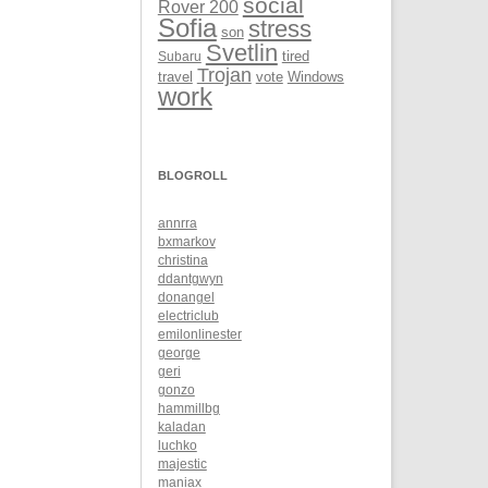
social
Rover 200
Sofia
stress
son
Svetlin
Subaru
tired
Trojan
Windows
travel
vote
work
BLOGROLL
annrra
bxmarkov
christina
ddantgwyn
donangel
electriclub
emilonlinester
george
geri
gonzo
hammillbg
kaladan
luchko
majestic
maniax