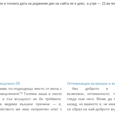
е и точната дата на роджения ден на сайта не е днес, а утре — 21-ви я
хвърляно 09
Оптимизации вътрешни и в
акво по-подходящо място от кюпа с
Ако доброто е на
зхвърляните"? Голяма каша е около
възможно, оптималното, т
, а пък всъщност не би трябвало.
гледа към него. Може да 
а видими външни причини — е,
назад, но важното е, че им
ейството ми има неприятен опит с
си образ на най-доброто в
дци напоследък (то кой ли е
че поне така си мис