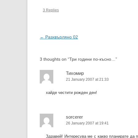
доста време вече и по случай
"пр
3 Replies
скорошното му…
здр
е…
Post
←
Разхвърляно 02
navigation
3 thoughts on “
Три години по-късно…
”
Тихомир
21 January 2007 at 21:33
хайде честити рожден ден!
sorcerer
26 January 2007 at 19:41
Здравей! Интересува ме с какво планирате да п