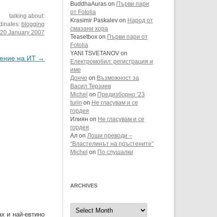
BuddhaAuras
on
Първи пари
 оптимизации
от Fotolia
talking about:
оцеси. Аз ще
Krasimir Paskalev
on
Народ от
dinates:
blogging
смазани хора
:
20 January 2007
Teasetbox
on
Първи пари от
Fotolia
YANI TSVETANOV
on
ление на ИТ
→
Електромобил: регистрация и
име
Дончо
on
Възможност за
Васил Терзиев
Michel
on
Предизборно ’23
turin
on
Не гласувам и се
гордея
Илиян
on
Не гласувам и се
гордея
Ал
on
Лоши преводи –
“Властелинът на пръстените”
Michel
on
По слушалки
ARCHIVES
Archives
ах и най-евтино