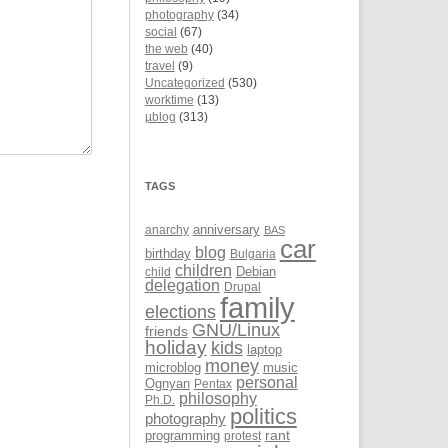
photography
(34)
social
(67)
the web
(40)
travel
(9)
Uncategorized
(530)
worktime
(13)
µblog
(313)
TAGS
anarchy
anniversary
BAS
car
blog
birthday
Bulgaria
children
Debian
child
delegation
Drupal
family
elections
GNU/Linux
friends
holiday
kids
laptop
money
microblog
music
personal
Ognyan
Pentax
philosophy
Ph.D.
politics
photography
rant
programming
protest