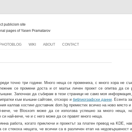
ect publicism site
nal pages of Yasen Pramatarov
Skip
PHOTOBLOG
WIKI
ABOUT
CONTACT
to
content
НОВ ЖИВОТ ЗА СТАРИ КНИГИ
реди точно три години. Много неща се промениха, с много хора не съ
лежник се промени доста и от малък личен проект се опитва да се 
ъншни. Започнах да събирам в тези страници не само моя информация, 
рипратки към външни сайтове, отскоро и
библиографски данни
. Есента з
ия калпав хостинг-доставчик dom.bg преместих всичко на ново място и 
й-вече, че Blosxom може да се използва успешно за много неща, на
е си най-вече, че и с него може да се правят много неща.
янна работа, когато приключи и проектът за платен превод на KDE, на
ка се стекоха нещата, че всички са в различен етап на недовършеност 