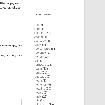
 Ще се радвам,
диалог, skype:
CATEGORIES
arts
(2)
beer
(4)
blogging
(41)
cycling
(6)
everyday
(46)
family
(46)
а време трудно
free software
(51)
freelance
(2)
ам, аз сигурно
friends
(10)
fun
(8)
hardware
(14)
health
(13)
home
(21)
language
(2)
media
(3)
memoires
(6)
motoring
(60)
movies
(9)
music
(22)
pets
(6)
philosophy
(19)