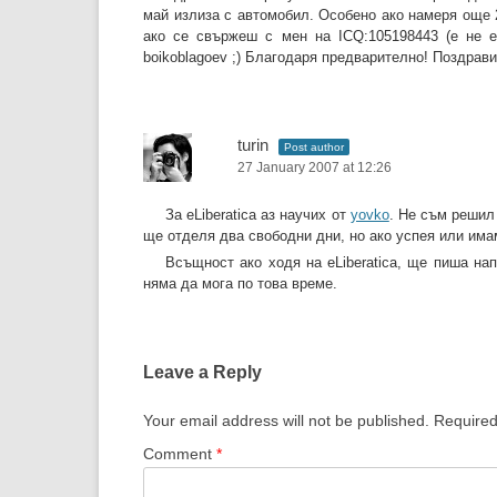
май излиза с автомобил. Особено ако намеря още 2
ако се свържеш с мен на ICQ:105198443 (е не е
boikoblagoev ;) Благодаря предварително! Поздрави
turin
Post author
27 January 2007 at 12:26
За eLiberatica аз научих от
yovko
. Не съм решил
ще отделя два свободни дни, но ако успея или има
Всъщност ако ходя на eLiberatica, ще пиша нап
няма да мога по това време.
Leave a Reply
Your email address will not be published.
Required
Comment
*