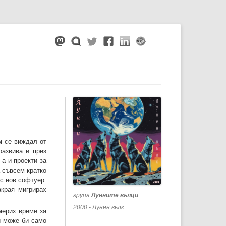
м се виждал от
развива и през
а и проекти за
а съвсем кратко
с нов софтуер.
края мигрирах
група
Лунните вълци
2000 - Лунен вълк
мерих време за
и може би само