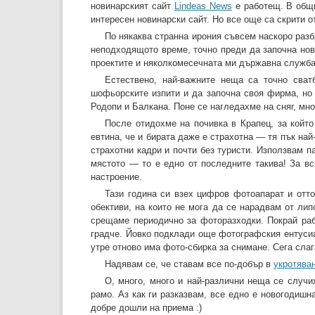
новинарският сайт
Lindeas News
е работещ. В общи
интересен новинарски сайт. Но все още са скрити о
По някаква странна ирония съвсем наскоро разб
неподходящото време, точно преди да започна нов
проектите и няколкомесечната ми държавна служба
Естествено, най-важните неща са точно сва
шофьорските изпити и да започна своя фирма, но
Родопи и Балкана. Поне се нагледахме на сняг, мног
После отидохме на почивка в Крапец, за който
евтина, че и бирата даже е страхотна — тя пък най
страхотни кадри и почти без туристи. Използвам п
мястото — то е едно от последните такива! За в
настроение.
Тази година си взех цифров фотоапарат и отто
обективи, на които не мога да се нарадвам от ли
срещаме периодично за фоторазходки. Покрай раб
градче. Йовко подклади още фотографския ентусиа
утре отново има фото-сбирка за снимане. Сега слага
Надявам се, че ставам все по-добър в
укротява
О, много, много и най-различни неща се случих
рамо. Аз как ги разказвам, все едно е новогодишн
добре дошли на приема :)