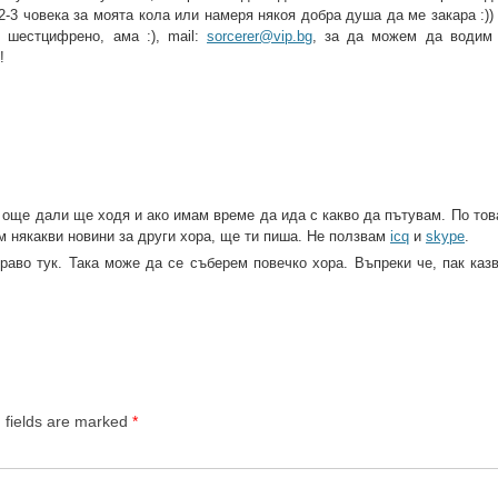
-3 човека за моята кола или намеря някоя добра душа да ме закара :))
 шестцифрено, ама :), mail:
sorcerer@vip.bg
, за да можем да водим 
!
 още дали ще ходя и ако имам време да ида с какво да пътувам. По тов
м някакви новини за други хора, ще ти пиша. Не ползвам
icq
и
skype
.
раво тук. Така може да се съберем повечко хора. Въпреки че, пак казв
 fields are marked
*