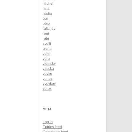
michel
mila
nadia
ogi
peio
raltchev
reni
robi
svetli
tzena
velin
vera
vidinsky
yasska
yovko
yunuz
yyovkov
zbrox
META
Log in
Entries feed