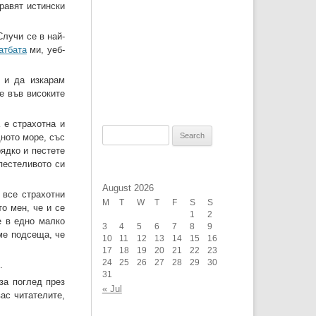
равят истински
лучи се в най-
атбата
ми, уеб-
 и да изкарам
е във високите
 е страхотна и
Search
дното море, със
for:
ядко и пестете
пестеливото си
August 2026
 все страхотни
M
T
W
T
F
S
S
о мен, че и се
1
2
е в едно малко
3
4
5
6
7
8
9
ме подсеща, че
10
11
12
13
14
15
16
17
18
19
20
21
22
23
24
25
26
27
28
29
30
.
31
за поглед през
« Jul
вас читателите,