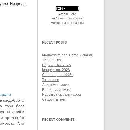
нуари. Нищо де,
Arcane Lore
от
Ясен Праматаров
Някои права запазени
RECENT POSTS
Madness reigns. Primo Victoria!
Telefonistas
Париж, 14.7.2026
Концертни, 2026
София през 1995г.
То късно е
Даирк Носталжи
Run for your lives!
ъншни
Народ от смазани хора
й-доброто
Студенти нови
о този блог
правя крачки
ам пред себе
RECENT COMMENTS
ъзможно. Или
ля. :) За