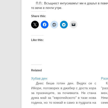
П.П.: Всъщност ентусиазмът ми е дошъл в повеч
то вече е почти утре.
Share this:
Like this:
Related
Хубав ден
Раз
Днес беше готин ден. Видях се с
К
Ийори, поговорих в джабер с доста хора
"ра
за празниците, за почивката. Не стана
мен
дума май за "европейското" в тази нова
Ням
година, но то комай е само в пудрата на
сем
телевизиите. Ийори не бях виждал от
кра