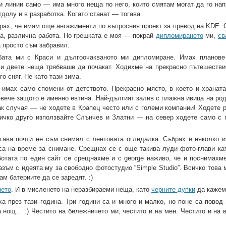
 линии само — има много неща по него, които смятам могат да го нап
тдолу и в разработка. Когато станат — тогава.
рах, че имам още ангажименти по въпросния проект за превод на KDE. С
а, различна работа. Но грешката е моя — покрай
дипломирането
ми,
св
 просто съм забравил.
тбата ми с Краси и дългоочакваното ми дипломиране. Имах планове
 и двете неща трябваше да почакат. Ходихме на прекрасно пътешестви
о сняг. Не като тази зима.
 имах само спомени от детството. Прекрасно място, в което и храната
-вече защото е именно евтина. Най-дългият залив с плажна ивица на ро
ак случая — не ходете в Крапец често или с големи компании! Ходете р
сичко друго използвайте Слънчев и Златни — на север ходете само с 
гава почти не съм снимал с лентовата огледалка. Събрах и няколко и
пса на време за снимане. Срещнах се с още такива луди фото-глави кат
отата по един сайт се срещнахме и с george наживо, че и поснимахм
зъм с идеята му за свободно фотостудио “Simple Studio”. Всичко това 
м батериите да се заредят. :)
нето
. И в мисленето на неразбираеми неща, като
черните дупки
да кажем
а през тази година. Три години са и много и малко, но поне са повод 
а нощ… :) Честито на бележничето ми, честито и на мен. Честито и на 