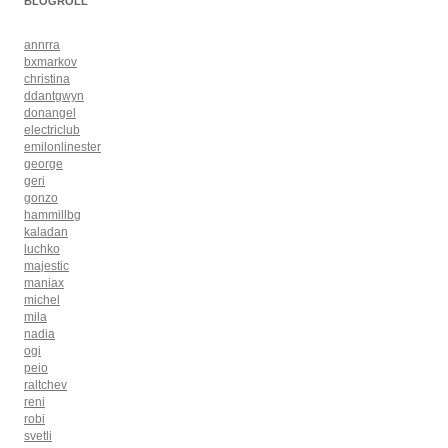
BLOGROLL
annrra
bxmarkov
christina
ddantgwyn
donangel
electriclub
emilonlinester
george
geri
gonzo
hammillbg
kaladan
luchko
majestic
maniax
michel
mila
nadia
ogi
peio
raltchev
reni
robi
svetli