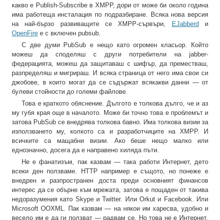
какво е Publish-Subscribe в XMPP, дори от може би около година
има работеща инсталация по подразбиране. Всяка нова версия
на най-бързо развиващите се XMPP-сървъри,
EJabberd
и
OpenFire
е с включен pubsub.
С две думи PubSub е нещо като огромен класьор. Който
можеш да споделяш с други потребители на jabber-
федерацията, можеш да защитаваш с шифър, да преместваш,
разпределяш и мигрираш. И всяка страница от него има свои си
джобове, в които могат да се съдържат всякакви данни — от
булеви стойности до големи файлове.
Това е краткото обяснение. Дългото е толкова дълго, че и аз
му губя края още в началото. Може би точно това е проблемът и
затова PubSub се внедрява толкова бавно. Има толкова визии за
използването му, колкото са и разработчиците на XMPP. И
всичките са мащабни визии. Ако беше нещо малко или
еднозначно, досега да е направено хиляда пъти.
Не е фанатизъм, пак казвам — така работи Интернет, дето
всеки ден ползваме. HTTP например е същото, но понеже е
внедрен и разпространен доста преди основният финансов
интерес да се обърне към мрежата, затова е пощаден от такива
недоразумения като Skype и Twitter. Или Orkut и Facebook. Или
Microsoft OOXML. Пак казвам — на някои им харесва, удобно и
весело им е да ги ползват — радвам се. Но това не е Интернет,