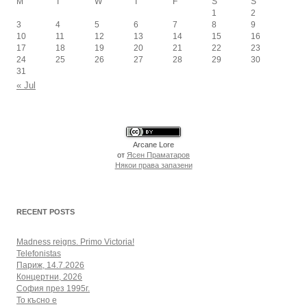
M
T
W
T
F
S
S
1
2
3
4
5
6
7
8
9
10
11
12
13
14
15
16
17
18
19
20
21
22
23
24
25
26
27
28
29
30
31
« Jul
Arcane Lore
от
Ясен Праматаров
Някои права запазени
RECENT POSTS
Madness reigns. Primo Victoria!
Telefonistas
Париж, 14.7.2026
Концертни, 2026
София през 1995г.
То късно е