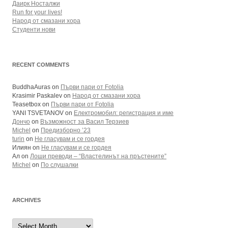
Даирк Носталжи
Run for your lives!
Народ от смазани хора
Студенти нови
RECENT COMMENTS
BuddhaAuras
on
Първи пари от Fotolia
Krasimir Paskalev
on
Народ от смазани хора
Teasetbox
on
Първи пари от Fotolia
YANI TSVETANOV
on
Електромобил: регистрация и име
Дончо
on
Възможност за Васил Терзиев
Michel
on
Предизборно ’23
turin
on
Не гласувам и се гордея
Илиян
on
Не гласувам и се гордея
Ал
on
Лоши преводи – “Властелинът на пръстените”
Michel
on
По слушалки
ARCHIVES
Archives