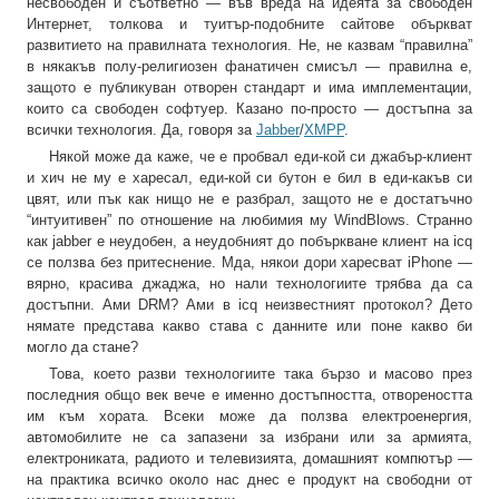
несвободен и съответно — във вреда на идеята за свободен
Интернет, толкова и туитър-подобните сайтове объркват
развитието на правилната технология. Не, не казвам “правилна”
в някакъв полу-религиозен фанатичен смисъл — правилна е,
защото е публикуван отворен стандарт и има имплементации,
които са свободен софтуер. Казано по-просто — достъпна за
всички технология. Да, говоря за
Jabber
/
XMPP
.
Някой може да каже, че е пробвал еди-кой си джабър-клиент
и хич не му е харесал, еди-кой си бутон е бил в еди-какъв си
цвят, или пък как нищо не е разбрал, защото не е достатъчно
“интуитивен” по отношение на любимия му WindBlows. Странно
как jabber е неудобен, а неудобният до побъркване клиент на icq
се ползва без притеснение. Мда, някои дори харесват iPhone —
вярно, красива джаджа, но нали технологиите трябва да са
достъпни. Ами DRM? Ами в icq неизвестният протокол? Дето
нямате представа какво става с данните или поне какво би
могло да стане?
Това, което разви технологиите така бързо и масово през
последния общо век вече е именно достъпността, отвореността
им към хората. Всеки може да ползва електроенергия,
автомобилите не са запазени за избрани или за армията,
електрониката, радиото и телевизията, домашният компютър —
на практика всичко около нас днес е продукт на свободни от