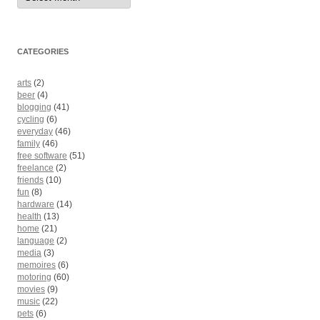
CATEGORIES
arts
(2)
beer
(4)
blogging
(41)
cycling
(6)
everyday
(46)
family
(46)
free software
(51)
freelance
(2)
friends
(10)
fun
(8)
hardware
(14)
health
(13)
home
(21)
language
(2)
media
(3)
memoires
(6)
motoring
(60)
movies
(9)
music
(22)
pets
(6)