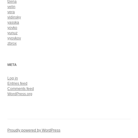
tzena
velin
vera
vidinsky
yasska
yovko
yunuz
yyovkov
zbrox
META
Log in
Entries feed
Comments feed
WordPress.org
Proudly powered by WordPress