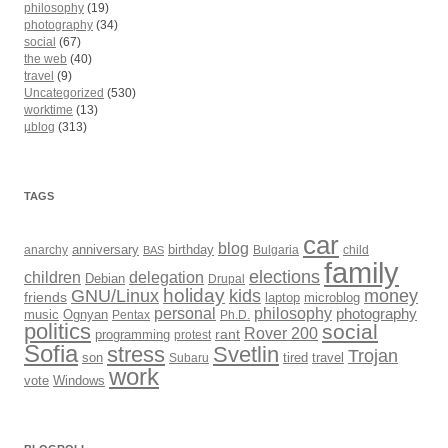
philosophy
(19)
photography
(34)
social
(67)
the web
(40)
travel
(9)
Uncategorized
(530)
worktime
(13)
µblog
(313)
TAGS
car
blog
anarchy
anniversary
birthday
Bulgaria
child
BAS
family
elections
children
delegation
Debian
Drupal
holiday
kids
money
GNU/Linux
friends
laptop
microblog
philosophy
personal
photography
music
Ognyan
Pentax
Ph.D.
politics
social
Rover 200
rant
programming
protest
Sofia
Svetlin
stress
Trojan
son
Subaru
tired
travel
work
Windows
vote