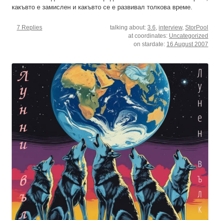
какъвто е замислен и какъвто се е развивал толкова време.
7 Replies
talking about:
3.6
,
interview
,
StorPool
at coordinates:
Uncategorized
on stardate:
16 August 2007