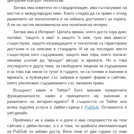
централен контрол технологии.
Затова има комитети по стандартизация, има съгласуване на
местно и международно ниво. Което следва да се прави с оглед
развитието на технологията и на нейната достъпност за хората.
А не на частен икономически или политически интерес.
Затова има и Интернет. Цялата мрежа, която доста хора днес
ползват, “защото я има” и защото “я виж, тука има аванта”
съществува, защото изграждащите я технологии са гарантирано
достъпни и са описани в стандарти. И не на последно място
съществува като съдържание, защото има хора, които полагат
някакви усилия да “връщат” ресурс в мрежата. Но и това
последното е друга тема, за свободните лицензи за съдържание
и за това как някои се тупат в гърдите, че са големи и значими в
мрежата, а публикуват със забрани и правят фирми и сайтове,
които увеличават съдържанието със запазени права.
Всъщност какво е Twitter? Като махнем конкретните
функционалности, какво е принципното му значение в
развитието на интернет-идеите? В същността си Twitter или
всяка подобна услуга е Jabber-сървър с
PubSub
. Останалото е
уеб-дизайн.
Проблемът не е каква е и дали я има свързаността на тези
сайтове с jabber-ботове, а е в това, че крайната имплементация
на PubSub се забави доста. Вече поне от две години се знае