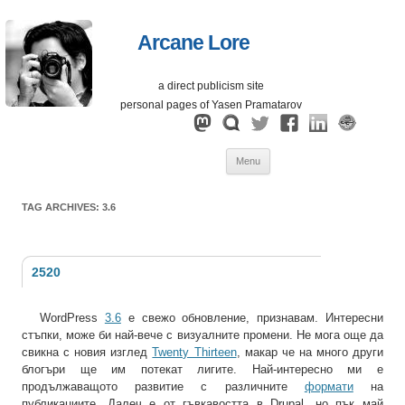
Arcane Lore
a direct publicism site
personal pages of Yasen Pramatarov
Skip
Menu
to
content
TAG ARCHIVES:
3.6
2520
WordPress
3.6
е свежо обновление, признавам. Интересни
стъпки, може би най-вече с визуалните промени. Не мога още да
свикна с новия изглед
Twenty Thirteen
, макар че на много други
блогъри ще им потекат лигите. Най-интересно ми е
продължаващото развитие с различните
формати
на
публикациите. Далеч e от гъвкавостта в Drupal, но пък май