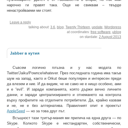
нарочно ги правят така. Още не свиквам – твърде
ненастройваеми ми стоят.
Leave a reply
talking about:
3.6
,
blog
,
Twenty Thirteen
,
update
,
Wordpress
at coordinates:
free software
,
µblog
on stardate:
2 August 2013
Jabber в кутия
Съвсем логично плъзна и у нас модата по
Twitter/Jaiku/Pownce/whatever. През последната година има такъв
шум на запад, както и Orkut беше популярен и интересен преди
да влезем и ние. И да видим, че не само не е нищо особено, ами
и е “evil”. И заради компанията, която държи вечно личните
данни, и заради централизирането и отнемането на контрола
върху профилите на отделните потребители. Да, крайно казвам
и не, не е без алтернатива. Правилният опит е проектът
AppleSeed
— но за това друг път.
Всъщност тази туитър-мания ми прилича на една друга — по
Skype. Колкото Skype е нестандартен, собственически,