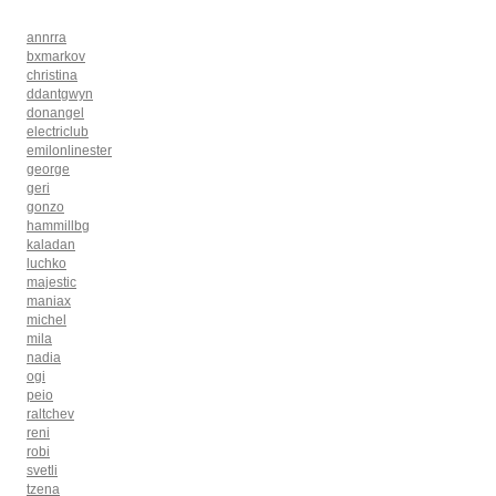
annrra
bxmarkov
christina
ddantgwyn
donangel
electriclub
emilonlinester
george
geri
gonzo
hammillbg
kaladan
luchko
majestic
maniax
michel
mila
nadia
ogi
peio
raltchev
reni
robi
svetli
tzena