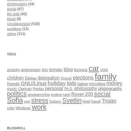
photography
(34)
social
(67)
the web
(40)
travel
(9)
Uncategorized
(530)
worktime
(13)
µblog
(313)
TAGS
car
blog
anarchy
anniversary
birthday
Bulgaria
child
BAS
family
elections
children
delegation
Debian
Drupal
holiday
kids
money
GNU/Linux
friends
laptop
microblog
philosophy
personal
photography
music
Ognyan
Pentax
Ph.D.
politics
social
Rover 200
rant
programming
protest
Sofia
Svetlin
stress
Trojan
son
Subaru
tired
travel
work
Windows
vote
BLOGROLL