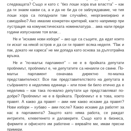
следващата? Също и като с “без лоши хора във властта” – как
да ги знаем какви са, а и да не би да се заблуждаваме, че тия
лоши хора са попаднали там случайно, неорганизирано и
самодейно? Ако имахме конкретен критерий, както например при
лустрация на комунистическата номенклатура… ама нали преди
години изпуснахме тоя влак…
Не и “искаме нови избори” – ако ще са същите, да идат които
ги искат на някой остров и да си ги правят всяка неделя. “Пак и
пак, докато ни хареса” не ми допада като основа за дълготрайна
връзка.
Не и “по-малък парламент” – не е в бройката депутати
проблемът, проблемът е, че депутатите са ненаяли се свине. По-
малък парламент означава директно по-малка
представителност. Все пак представителството на депутата в
събранието е неделима единица – или поне би било етично да е
неделима – как така по-малко депутати ще представляват по-
добре? Проблемът не е в бройката. Проблемът е в това, което
правят. А какво да правят – ами ние какво искаме да правят?
Нови избори – хубаво – ами после? Какво искаме да работят за
нас в парламента? Защото като няма работа, се раждат
интригите, клеветенето и далаверите. Също като в бизнеса,
фирмите и офисното им работене – вярвайте ми, имам пресни
примери.