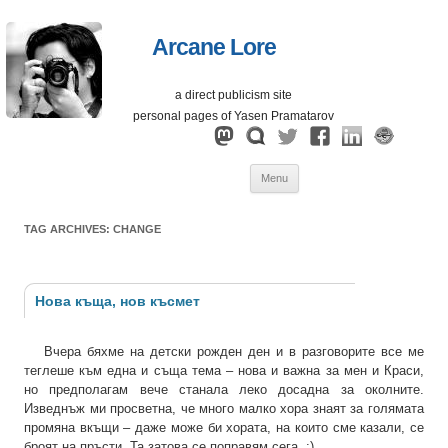
Arcane Lore
a direct publicism site
personal pages of Yasen Pramatarov
Skip
Menu
to
content
TAG ARCHIVES:
CHANGE
Нова къща, нов късмет
Вчера бяхме на детски рожден ден и в разговорите все ме
теглеше към една и съща тема – нова и важна за мен и Краси,
но предполагам вече станала леко досадна за околните.
Изведнъж ми просветна, че много малко хора знаят за голямата
промяна вкъщи – даже може би хората, на които сме казали, се
броят на пръсти. Та затова се поправям сега. :)