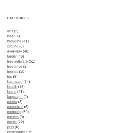
CATEGORIES
arts
(2)
beer
(4)
blogging
(41)
cycling
(6)
everyday
(46)
family
(46)
free software
(51)
freelance
(2)
friends
(10)
fun
(8)
hardware
(14)
health
(13)
home
(21)
language
(2)
media
(3)
memoires
(6)
motoring
(60)
movies
(9)
music
(22)
pets
(6)
philosophy
(19)