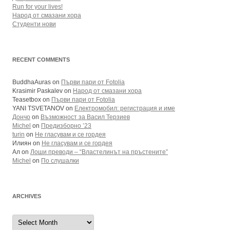
Run for your lives!
Народ от смазани хора
Студенти нови
RECENT COMMENTS
BuddhaAuras
on
Първи пари от Fotolia
Krasimir Paskalev
on
Народ от смазани хора
Teasetbox
on
Първи пари от Fotolia
YANI TSVETANOV
on
Електромобил: регистрация и име
Дончо
on
Възможност за Васил Терзиев
Michel
on
Предизборно ’23
turin
on
Не гласувам и се гордея
Илиян
on
Не гласувам и се гордея
Ал
on
Лоши преводи – “Властелинът на пръстените”
Michel
on
По слушалки
ARCHIVES
Archives