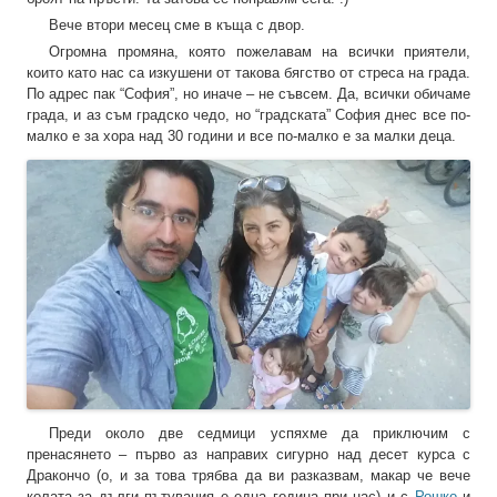
Вече втори месец сме в къща с двор.
Огромна промяна, която пожелавам на всички приятели,
които като нас са изкушени от такова бягство от стреса на града.
По адрес пак “София”, но иначе – не съвсем. Да, всички обичаме
града, и аз съм градско чедо, но “градската” София днес все по-
малко е за хора над 30 години и все по-малко е за малки деца.
Преди около две седмици успяхме да приключим с
пренасянето – първо аз направих сигурно над десет курса с
Дракончо (о, и за това трябва да ви разказвам, макар че вече
колата за дълги пътувания е една година при нас) и с
Рошко
и