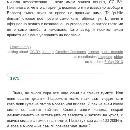
минала незабелязано – вече имам заявен лиценз, CC BY.
Причината е, че в България (а доколкото ми е известно изобщо в
Европа) пълен отказ от права на практика няма. Та “public
domain” стоеше все повече само като табелка тук. Е, вече и
официално всичко е позволено, но указването на авторството ми
не е само молба, а изискване. Като автор и носител имам
правото да сменя условията на ползване.
Leave a reply
talking about:
CC BY
,
change
,
Creative Commons
,
license
,
public domain
at coordinates:
blogging
,
µblog
on stardate:
6 May 2013
1975
Знам, че много хора все още сами си сменят гумите. Или
поне свалят джанти. Навремето колко пъти съм гледал тати
като лепи гума на път за морето или вилата. И пак не знам колко
силно се затягат гайките. Свалях задни колела, покрай
демонтирането на остатъците от газовата и затягах на кръст, с
всичка сила и с тежест на тялото. Пише тук-там да е 100-200Nm.
А това е много – не съм ги пренатегнал значи?