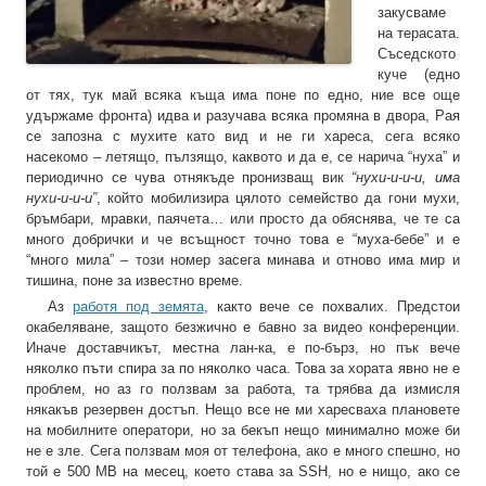
закусваме
на терасата.
Съседското
куче (едно
от тях, тук май всяка къща има поне по едно, ние все още
удържаме фронта) идва и разучава всяка промяна в двора, Рая
се запозна с мухите като вид и не ги хареса, сега всяко
насекомо – летящо, пълзящо, каквото и да е, се нарича “нуха” и
периодично се чува отнякъде пронизващ вик
“нухи-и-и-и, има
нухи-и-и-и”
, който мобилизира цялото семейство да гони мухи,
бръмбари, мравки, паячета… или просто да обяснява, че те са
много добрички и че всъщност точно това е “муха-бебе” и е
“много мила” – този номер засега минава и отново има мир и
тишина, поне за известно време.
Аз
работя под земята
, както вече се похвалих. Предстои
окабеляване, защото безжично е бавно за видео конференции.
Иначе доставчикът, местна лан-ка, е по-бърз, но пък вече
няколко пъти спира за по няколко часа. Това за хората явно не е
проблем, но аз го ползвам за работа, та трябва да измисля
някакъв резервен достъп. Нещо все не ми харесваха плановете
на мобилните оператори, но за бекъп нещо минимално може би
не е зле. Сега ползвам моя от телефона, ако е много спешно, но
той е 500 MB на месец, което става за SSH, но е нищо, ако се