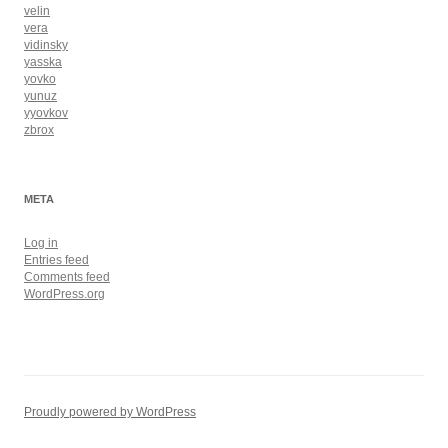
velin
vera
vidinsky
yasska
yovko
yunuz
yyovkov
zbrox
META
Log in
Entries feed
Comments feed
WordPress.org
Proudly powered by WordPress