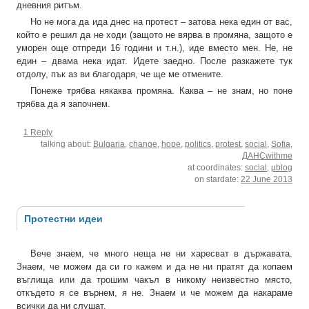
дневния ритъм.
Но не мога да ида днес на протест – затова нека един от вас,
който е решил да не ходи (защото не вярва в промяна, защото е
уморен още отпреди 16 години и т.н.), иде вместо мен. Не, не
един – двама нека идат. Идете заедно. После разкажете тук
отдолу, пък аз ви благодаря, че ще ме отмените.
Понеже трябва някаква промяна. Каква – не знам, но поне
трябва да я започнем.
1 Reply
talking about:
Bulgaria
,
change
,
hope
,
politics
,
protest
,
social
,
Sofia
,
ДАНСwithme
at coordinates:
social
,
µblog
on stardate:
22 June 2013
Протестни идеи
Вече знаем, че много неща не ни харесват в държавата.
Знаем, че можем да си го кажем и да не ни пратят да копаем
въглища или да трошим чакъл в никому неизвестно място,
откъдето я се върнем, я не. Знаем и че можем да накараме
всички да ни слушат.