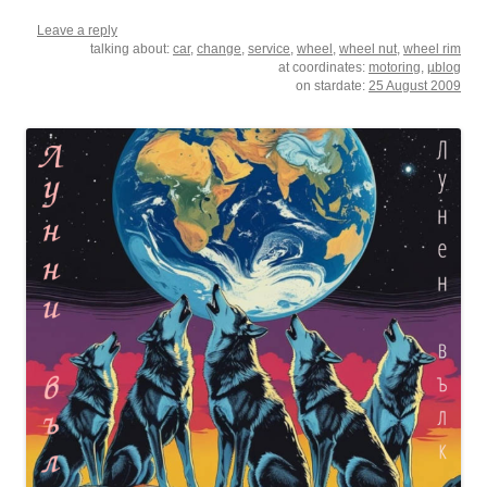
Leave a reply
talking about:
car
,
change
,
service
,
wheel
,
wheel nut
,
wheel rim
at coordinates:
motoring
,
µblog
on stardate:
25 August 2009