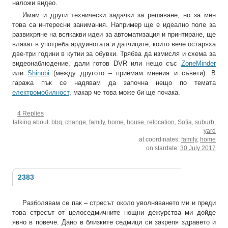
наложи видео.
Имам и други технически задачки за решаване, но за мен
това са интересни занимания. Например ще е идеално поле за
развихряне на всякакви идеи за автоматизация и принтиране, ще
влязат в употреба ардуинотата и датчиците, които вече остаряха
две-три години в кутии за обувки. Трябва да измисля и схема за
видеонаблюдение, дали готов DVR или нещо със
ZoneMinder
или
Shinobi
(между другото – приемам мнения и съвети). В
гаража пък се надявам да започна нещо по темата
електромобилност
, макар че това може би ще почака.
4 Replies
talking about:
bbq
,
change
,
family
,
home
,
house
,
relocation
,
Sofia
,
suburb
,
yard
at coordinates:
family
,
home
on stardate:
30 July 2017
2383
Разболявам се пак – стресът около уволняването ми и преди
това стресът от целоседмичните нощни дежурства ми дойде
явно в повече. Дано в близките седмици си закрепя здравето и