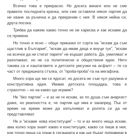
Всичко това е прекрасно. Но досега винаги или не сме
правели последната крачка, или сме оставяли някоя партия да
ни хване за ръчичка и да прекрачим с нея. В някоя нейна си,
друга посока.
Трябва да кажем какво точно не ни харесва и как искаме да
се промени.
Но точно и ясно – общи приказки от сорта на “искам да съм
щастлив в България”, “искам да имам деца и внуци тук”, “искам
на всички да ни стигат парите” не вършат работа. Да, умиляват и
разплакват, но не са политически и обществени идеи. Нито
такива са и хаштаговете и детските рисунки на асфалт – те са
част от предишната стъпка, от “проба-проба”-та на мегафона.
Много хора ще ми се ядосат, но досега не съм чул разумна и
конструктивна идея. Имаме детската площадка, това е
страхотно – но на какво ще играем?
Не “без партии” – и аз не ги искам, аз по душа съм анархист
даже, но реалността е, че партии ще има и занапред. Пък от
време на време може да изпълняват и ролята си да ни
представляват.
Не и “искаме нова конституция” – то и аз много неща искам,
ама колко хора знаят какво е конституция, какво се пише в нея,
кои точно неща са лоши в сегашната и как ще бъдат поправени в