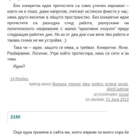
Без конкретни идеи протестите са само уличен карнавал –
което не е лошо, даже напротив, липсват истински фиести у нас,
няма друго веселие в общото пространство. Без конкретни идеи
протестите са разходка след работа, разпускане на
политическото напрежение с малко “креативни лозунги” преди
следващия работен ден. Но аз от два дни съм вече без работа и
такава схема не ме устройва. ;)
Така че – идеи, защото ги няма, а трябват. Конкретни. Ясни.
Разбираеми. Логични. Утре който протестира, нека се сети и за
това.
Идеи?
14 Replies
talking about:
Bulgaria
,
change
,
idea
,
politics
,
protest
,
social
,
ДАНСwithme
at coordinates:
social
on stardate:
21 June 2013
2180
Още една промяна в сайта ми, която вярвам за много хора би