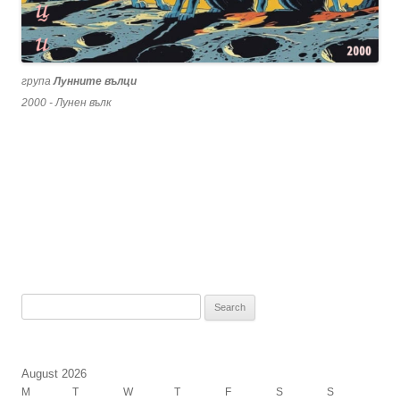
група
Лунните вълци
2000 - Лунен вълк
Search
for:
August 2026
M
T
W
T
F
S
S