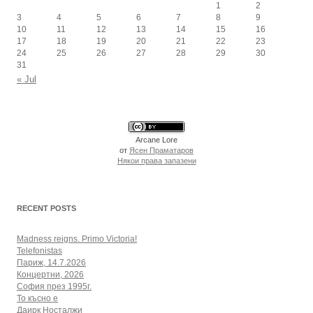
1
2
3
4
5
6
7
8
9
10
11
12
13
14
15
16
17
18
19
20
21
22
23
24
25
26
27
28
29
30
31
« Jul
Arcane Lore
от
Ясен Праматаров
Някои права запазени
RECENT POSTS
Madness reigns. Primo Victoria!
Telefonistas
Париж, 14.7.2026
Концертни, 2026
София през 1995г.
То късно е
Даирк Носталжи