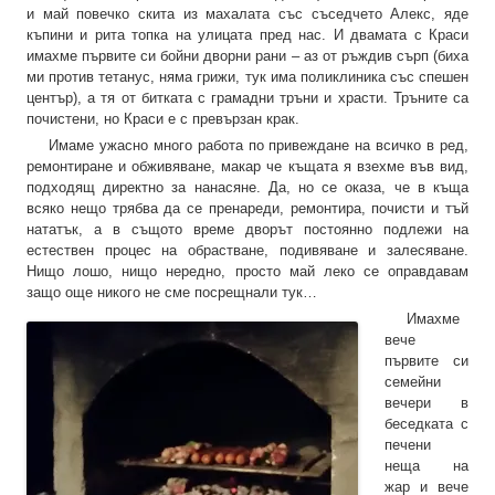
и май повечко скита из махалата със съседчето Алекс, яде
къпини и рита топка на улицата пред нас. И двамата с Краси
имахме първите си бойни дворни рани – аз от ръждив сърп (биха
ми против тетанус, няма грижи, тук има поликлиника със спешен
център), а тя от битката с грамадни тръни и храсти. Тръните са
почистени, но Краси е с превързан крак.
Имаме ужасно много работа по привеждане на всичко в ред,
ремонтиране и обживяване, макар че къщата я взехме във вид,
подходящ директно за нанасяне. Да, но се оказа, че в къща
всяко нещо трябва да се пренареди, ремонтира, почисти и тъй
нататък, а в същото време дворът постоянно подлежи на
естествен процес на обрастване, подивяване и залесяване.
Нищо лошо, нищо нередно, просто май леко се оправдавам
защо още никого не сме посрещнали тук…
Имахме
вече
първите си
семейни
вечери в
беседката с
печени
неща на
жар и вече