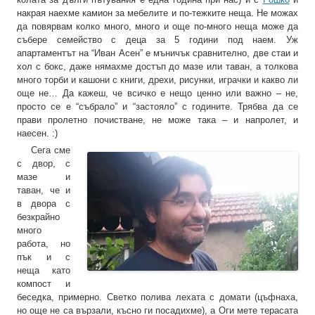
накрая наехме камион за мебелите и по-тежките неща. Не можах
да повярвам колко много, много и още по-много неща може да
събере семейство с деца за 5 години под наем. Уж
апартаментът на “Иван Асен” е мъничък сравнително, две стаи и
хол с бокс, даже нямахме достъп до мазе или таван, а толкова
много торби и кашони с книги, дрехи, рисунки, играчки и какво ли
още не… Да кажеш, че всичко е нещо ценно или важно – не,
просто се е “събрало” и “застояло” с годините. Трябва да се
прави пролетно почистване, не може така – и напролет, и
наесен. :)
Сега сме
с двор, с
мазе и
таван, че и
в двора с
безкрайно
много
работа, но
пък и с
неща като
компост и
беседка, примерно. Светко полива лехата с домати (цъфнаха,
но още не са вързали, късно ги посадихме), а Оги мете терасата