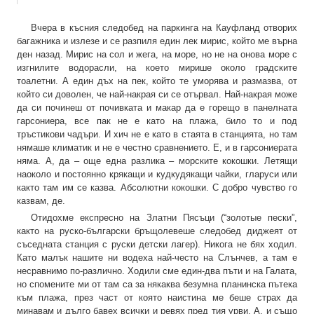
Вчера в късния следобед на паркинга на Кауфланд отворих
багажника и излезе и се разпиля един лек мирис, който ме върна
ден назад. Мирис на сол и жега, на море, но не на онова море с
изгнилите водорасли, на което мирише около градските
тоалетни. А един дъх на пек, който те уморява и размазва, от
който си доволен, че най-накрая си се отървал. Най-накрая може
да си починеш от почивката и макар да е горещо в панелната
гарсониера, все пак не е като на плажа, било то и под
тръстикови чадъри. И хич не е като в стаята в станцията, но там
нямаше климатик и не е честно сравнението. Е, и в гарсониерата
няма. А, да – още една разлика – морските кокошки. Летящи
наоколо и постоянно крякащи и кудкудякащи чайки, гларуси или
както там им се казва. Абсолютни кокошки. С добро чувство го
казвам, де.
Отидохме експресно на Златни Пясъци (“золотые пески”,
както на руско-български бръщолевеше следобед диджеят от
съседната станция с руски детски лагер). Никога не бях ходил.
Като малък нашите ни водеха най-често на Слънчев, а там е
несравнимо по-различно. Ходили сме един-два пъти и на Галата,
но спомените ми от там са за някаква безумна планинска пътека
към плажа, през част от която наистина ме беше страх да
минавам и дълго бавех всички и ревях пред тия урви. А, и също