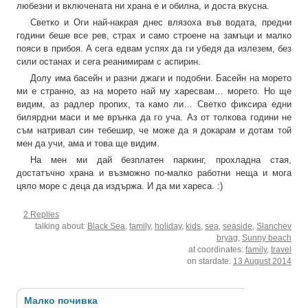
любезни и включената ни храна е и обилна, и доста вкусна.
Светко и Оги най-накрая днес влязоха във водата, предни
години беше все рев, страх и само строене на замъци и малко
пояси в прибоя. А сега едвам успях да ги убедя да излезем, без
сили останах и сега реанимирам с аспирин.
Долу има басейн и разни джаги и подобни. Басейн на морето
ми е странно, аз на морето най му харесвам… морето. Но ще
видим, аз радлер пропих, та камо ли… Светко фиксира едни
билярдни маси и ме врънка да го уча. Аз от толкова години не
съм натривал син тебешир, че може да я докарам и дотам той
мен да учи, ама и това ще видим.
На мен ми дай безплатен паркинг, прохладна стая,
достатъчно храна и възможно по-малко работни неща и мога
цяло море с деца да издържа. И да ми хареса. :)
2 Replies
talking about:
Black Sea
,
family
,
holiday
,
kids
,
sea
,
seaside
,
Slanchev
bryag
,
Sunny beach
at coordinates:
family
,
travel
on stardate:
13 August 2014
Малко почивка