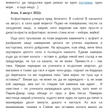
моментът да продължа един разказ за едно
пътуване
, едно
море… и още нещо. ;)
Атия, 6 август 2011г.
Асфалтираха улицата пред блокчето. В събота! В началото
на август, в село край морето! Първо не повярвахме, после се
зачудихме защо, а накрая, като видяхме как през пръсти и
джаста-праста асфалтират, всичко стана ясно – избори, майка!
Още като тръгвахме за плаж видяхме камионите с асфалт и
разбрахме защо намерихме цялата ни уличка изровена и
изстъргана, когато дойдохме. На връщане, към обед, вече бяха
окупирали цялото село и пътищата наоколо. Едвам намерих
къде да оставя колата – оставя я, дойде някой мил съсед и ме
предупреди, че тук са казали, че не може. Преместя я – пак
така. Накрая паркирах на уличката в по-долния квартал, до
магазина и тъкмо ще гася и един чичо-дядо, седнал на бордюра
до биричката си ми подвиква леко “ама верно ли тука ще я
оставиш?”. Викам що, не може ли, да не зареждате – а, не знам
кой зарежда, ама кат ги гледам тия камиони как идват… И
наистина – по уличката напредваха цяла група, като екип от
Париж-Дакар сред облаци от прах и фин пясък. Намерих
местенце накрай уличката, където вече едва ли щяха да пипат и
маневрирах десет минути, докато я наглася. Аз все си
маневрирам, понеже в София ако оставиш колата малко на