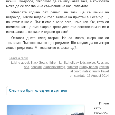
вкъщи. По-добре, отколкото да се изкушават така, а конзолата
може да се ползва и на събирания на нас, големите.
Миналата година бях решил, че тази ще се качим на
ветроход. Бяхме видели Роял Хелена на пристан в Несебър. Е,
по-нататък ще е. Пък и сме с бебе сега, няма как. Ох, като си
помисля как ще сме скоро с трето дете със собствено мнение и
изисквания… но живи и здрави да сме!
Остават дните след втория. Не са много, скоро ще си
тръгваме. Пътешествието ще продължи. Ще гледам да не изгоря
лошо преди това. М, това какво е, шоколад?…
Leave a reply
talking about:
Black Sea
,
children
,
family
,
holiday
,
kids
,
noise
,
Russian
,
sea
,
seaside
,
Slanchev bryag
,
summer
,
Sunny beach
,
Svetlin
at coordinates:
family
,
travel
on stardate:
15 August 2014
Слънчев бряг след четвърт век
И ние
като
Робинзон