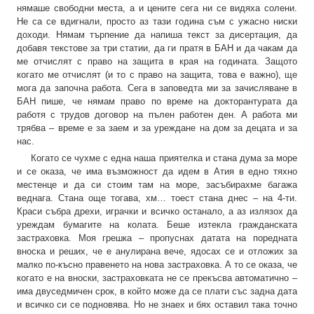
нямаше свободни места, а и цените сега ни се видяха солени.
Не са се вдигнали, просто аз тази година съм с ужасно ниски
доходи. Нямам търпение да напиша текст за дисертация, да
добавя текстове за три статии, да ги пратя в БАН и да чакам да
ме отчислят с право на защита в края на годината. Защото
когато ме отчислят (и то с право на защита, това е важно), ще
мога да започна работа. Сега в заповедта ми за зачисляване в
БАН пише, че нямам право по време на докторантурата да
работя с трудов договор на пълен работен ден. А работа ми
трябва – време е за заем и за уреждане на дом за децата и за
нас.
Когато се чухме с една наша приятелка и стана дума за море
и се оказа, че има възможност да идем в Атия в едно тяхно
местенце и да си стоим там на море, засъбирахме багажа
веднага. Стана още тогава, хм… тоест стана днес – на 4-ти.
Краси събра дрехи, играчки и всичко останало, а аз излязох да
уреждам бумагите на колата. Беше изтекла гражданската
застраховка. Моя грешка – пропуснах датата на поредната
вноска и реших, че е анулирана вече, ядосах се и отложих за
малко по-късно правенето на нова застраховка. А то се оказа, че
когато е на вноски, застраховката не се прекъсва автоматично –
има двуседмичен срок, в който може да се плати със задна дата
и всичко си се подновява. Но не знаех и бях оставил така точно