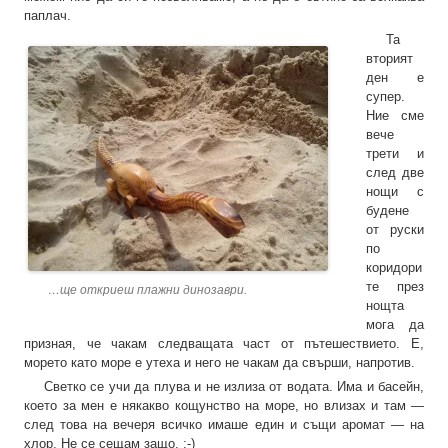
паплач.
Та
вторият
ден е
супер.
Ние сме
вече
трети и
след две
нощи с
будене
от руски
по
коридори
те през
…ще откриеш плажни динозаври.
нощта
мога да
призная, че чакам следващата част от пътешествието. Е,
морето като море е утеха и него не чакам да свърши, напротив.
Светко се учи да плува и не излиза от водата. Има и басейн,
което за мен е някакво кощунство на море, но влизах и там —
след това на вечеря всичко имаше един и същи аромат — на
хлор. Не се сещам защо. :-)