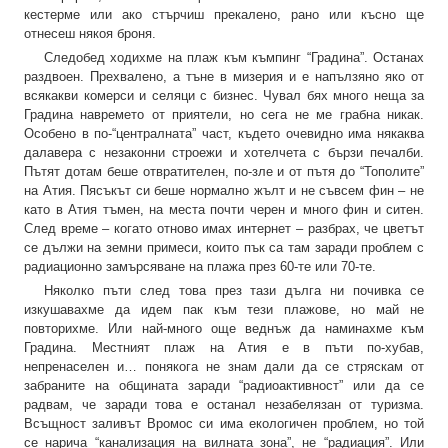
кестерме или ако стърчиш прекалено, рано или късно ще
отнесеш някоя броня.
Следобед ходихме на плаж към къмпинг “Градина”. Останах
раздвоен. Прехвалено, а тъне в мизерия и е напълзяно яко от
всякакви комерси и селяци с бизнес. Чувал бях много неща за
Градина навремето от приятели, но сега не ме грабна никак.
Особено в по-“централната” част, където очевидно има някаква
далавера с незаконни строежи и хотелчета с бързи печалби.
Пътят дотам беше отвратителен, по-зле и от пътя до “Тополите”
на Атия. Пясъкът си беше нормално жълт и не съвсем фин – не
като в Атия тъмен, на места почти черен и много фин и ситен.
След време – когато отново имах интернет – разбрах, че цветът
се дължи на земни примеси, които пък са там заради проблем с
радиационно замърсяване на плажа през 60-те или 70-те.
Няколко пъти след това през тази дълга ни почивка се
изкушавахме да идем пак към тези плажове, но май не
повторихме. Или най-много още веднъж да наминахме към
Градина. Местният плаж на Атия е в пъти по-хубав,
непренаселен и… понякога не знам дали да се стряскам от
забраните на общината заради “радиоактивност” или да се
радвам, че заради това е останал незабелязан от туризма.
Всъщност заливът Вромос си има екологичен проблем, но той
се нарича “канализация на вилната зона”, не “радиация”. Или