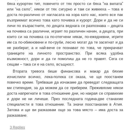
бяха курортен тип, повечето от тях просто си бяха “на вилата”
или “на село”, някои от тях сигурно и там си живееха – това е
доста по-различно от нагласата на хора като нас, които все пак
възприемат всичко това като почивка и курорт. Дори и да не си
личи по възрастните, по децата веднага се разпознава – децата
на почивка са различни, играят по различен начин, а децата, при
които си на почивка са по-отегчени някак, по-ежедневни, игрите
им са по-обикновени и по-груби, лесно могат да те засегнат и да
не разберат, а и най-вече се познават по това, че прекрачват
границите на личното пространство. При всяка удобна
възможност, дори и да ги помолиш да не го правят. Сега се
сещам – така си е на село, всъщност.
Втората тревога беше финансова и макар да бяхме
изчислили всичко, лека-полека се оказа, че ще поостанем
повечко време. Трябваше да изчакаме да преведат следващата
ми стипендия, за да можем да се приберем. Преживяхме някои
доста напрегнати в това отношение дни, но накрая се справихме
и дори не ни личеше. През последната година-две станахме
специалисти в това отношение. Та значи поостанахме в Атия.
Затова и ще ви разказвам още за това място – има доста за
разказване.
3 Replies