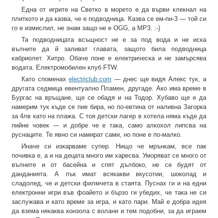
Една от игрите на Светко в морето е да върви клекнал на
плиткото и да казва, че е подводница. Казва се ем-пи-3 — той си
го е измислил, не знам защо не е OGG, а MP3. :-)
Та подводницата всъщност не е за под вода и не иска
вълните да й заливат главата, защото била подводница
кабриолет. Хитро. Обаче поне е електрическа и не замърсява
водата. Електромобилен клуб FTW.
Като споменах
electriclub.com
— днес ще видя Алекс тук, а
другата седмица евентуално Пламен, другаде. Ако има време в
Бургас на връщане, ще се обадя и на Тодор. Хубаво ще е да
намерим тук къде се пие бира, но по-евтина от наливна Загорка
за 4лв като на плажа. С тоя детски лагер в хотела няма къде да
пийне човек — и добре че е така, само алкохол липсва на
руснаците. Те явно си намират сами, но поне е по-малко.
Иначе си изкарваме супер. Нищо че мрънкам, все пак
почивка е, а и на децата много им харесва. Уморяват се много от
вълните и от басейна и спят дълбоко, не се будят от
данданията. А пък имат всякакви вкусотии, шоколад и
сладолед, че и детски филмчета в стаята. Пуснах ги и на едни
електронни игри във фоайето и бързо ги убедих, че така не си
заслужава и като време за игра, и като пари. Май е добра идея
да взема някаква конзола с волани и тем подобни, за да играем