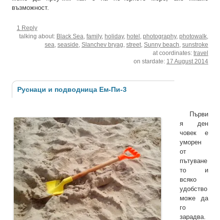
възможност.
1 Reply
talking about:
Black Sea
,
family
,
holiday
,
hotel
,
photography
,
photowalk
,
sea
,
seaside
,
Slanchev bryag
,
street
,
Sunny beach
,
sunstroke
at coordinates:
travel
on stardate:
17 August 2014
Руснаци и подводница Ем-Пи-3
Първи
я ден
човек е
уморен
от
пътуване
то и
всяко
удобство
може да
го
зарадва.