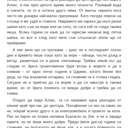
Алекс, и пих през цялото време много течности. Разбирай вода
и сокчета, че то в хотела друго няма. От малък черната коса
често ми докарва най-малко прегряване. Като поседя повече на
слънце и ме удря в главата. Навремето ме караха да нося разни
шапки като съм на море или на село, но сега кой ти гледа такива
неща. Всяка година се каня да си харесам някакъв вид лятна
шапка, но все е след като вече съм слънчасал и/или ще се
прибираме.
А ние вече ще си тръгваме – днес ни е последният пълен
ден и времето беше лошо като за море – облаци, после дъжд и
вятър, размятаха се и разни светкавици. Трябва някой път да
гледам от брега гръмотевична буря вътре в морето и да я
снимам – от едно лятно ходене в Царево, когато бяхме без
деца, но пък мъкнехме котарака, си спомням че е готина гледка.
Сигурно не е приятно да си моряк и да си навътре в такова
време, но от брега понякога се вижда добре и трябва да се
снима.
Отидох да видя Алекс, та си направих една разходка от
южния край при нас до центъра. Полафихме си яко за какво ли
не, покрай всичко друго и за електромобили и проекти за коли.
Пих на барче на плажа наливна Бургаско за 3лв. и не е заради
парите, но не беше много добра. Преди (вече доста) години си
спомням, че бургаското не беше зле, а и досега правилото да