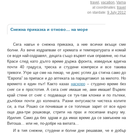
travel
,
vacation
,
Varna
at coordinates:
travel
on stardate:
9 July 2012
Снежна приказка и отново… на море
Сега навън е снежна приказка, а ние всички вкъщи сме
болни. Аз вече издрапвам от хремата и температурата и комай
се водя най-оздравял, децата също вървят към оправяне, но пък
Краси след като дълго време държа фронта, изведнъж вдигна
почти 40 градуса, треска и студени компреси и все такива
тревоги. Утре ще сме на лекар, че днес успях да стигна само до
“Европа” за припаси и до аптеката за парацетамол за милото. Но
времето е един път! Както казах
наскоро
– студено време без
сняг си е простотия. А сега сняг имаше не, ами имаше! Вървях
край стени от сняг с подаващи се тук-там клонки и по пътеки,
дълбоки почти до колената. Разни ентусиасти чистеха колите
си, а пък Рошко си почиваше и се топлеше зарит от все едно
още два-три рошковци, стрити на прах и посипани върху му.
Идилия. Само да бях здрав и да имах време да се замъкнем на
Витоша… или не, по-добре на вилата…
И в тия снежни, студени и болни дни решавам, че е добър