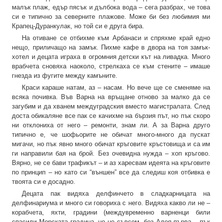
малък плаж, едър пясък и дълбока вода – сега разбрах, че това
си е типично за северните плажове. Може би без любимия ми
Крапец-Дуранкулак, но той си е друга бира.
На отиване се отбихме към Арбанаси и спряхме край едно
нещо, приличащо на замък. Пихме кафе в двора на тоя замък-
хотел и децата играха в огромния детски кът на ливадка. Много
врабчета сновяха наоколо, стрелкаха се към стените – имаше
гнезда из фугите между камъните.
Краси караше натам, аз – насам. Но вече ще се сменяме на
всяка почивка. Във Варна на връщане отново за малко да се
загубим и да хванем междуградския вместо магистралата. След
доста обикаляне все пак се качихме на бързия път, но пък скоро
ни отклониха от него – ремонти, знам ли. А за Варна друго
типично е, че шофьорите не обичат много-много да пускат
мигачи, но пък явно много обичат кръговите кръстовища и са им
ги направили бая на брой. Без очевидна нужда – хоп кръгово.
Вярно, не се бави трафикът – и аз харесвам идеята на кръговите
по принцип – но като си “външен” все да следиш коя отбивка е
твоята си е досадно.
Децата пак видяха делфинчето в сладкарницата на
делфинариума и много си говориха с него. Видяха какво ли не –
корабчета, яхти, градини (междувременно варненци били
спасили Морската градина, но не съвсем, без Алея първа – пък