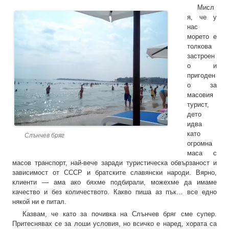
Мисл
я, че у
нас
морето е
толкова
застроен
о и
пригоден
о за
масовия
турист,
дето
идва
като
Слънчев бряг
огромна
маса с
масов транспорт, най-вече заради туристическа обвързаност и
зависимост от СССР и братските славянски народи. Вярно,
клиенти — ама ако бяхме подбирали, можехме да имаме
качество и без количеството. Какво пиша аз пък… все едно
някой ни е питал.
Казвам, че като за почивка на Слънчев бряг сме супер.
Притеснявах се за лоши условия, но всичко е наред, хората са