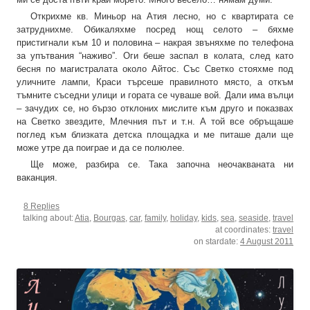
Открихме кв. Миньор на Атия лесно, но с квартирата се
затруднихме. Обикаляхме посред нощ селото – бяхме
пристигнали към 10 и половина – накрая звъняхме по телефона
за упътвания “наживо”. Оги беше заспал в колата, след като
бесня по магистралата около Айтос. Със Светко стояхме под
уличните лампи, Краси търсеше правилното място, а откъм
тъмните съседни улици и гората се чуваше вой. Дали има вълци
– зачудих се, но бързо отклоних мислите към друго и показвах
на Светко звездите, Млечния път и т.н. А той все обръщаше
поглед към близката детска площадка и ме питаше дали ще
може утре да поиграе и да се полюлее.
Ще може, разбира се. Така започна неочакваната ни
ваканция.
8 Replies
talking about:
Atia
,
Bourgas
,
car
,
family
,
holiday
,
kids
,
sea
,
seaside
,
travel
at coordinates:
travel
on stardate:
4 August 2011