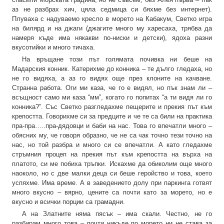
аз не разбрах хич, цяла седмица си бяхме без интернет).
Плуваха с надуваемо кресло в морето на Кабакум, Светко игра
на билярд и на джаги (джагите много му харесаха, трябва да
намеря къде има някакви по-ниски и детски), ядоха разни
вкусотийки и много тичаха.
На връщане този път голямата почивка ни беше на
Мадарския конник. Катерихме до конника – те дълго гледаха, но
не го видяха, а аз го видях още през клоните на качване.
Странна работа. Оги ми каза, че го е видял, но пък знам ли –
всъщност само ми каза “мм”, когато го попитах “а ти видя ли го
конника?”. Със Светко разгледахме пещерите и прекия път към
крепостта. Говорихме си за предците и че те са били на практика
пра-пра…..пра-дядовци и баби на нас. Това го впечатли много –
обясних му, че говоря образно, че не са чак точно тези точно на
нас, но той разбра и много си се впечатли. А като гледахме
стръмния процеп на прекия път към крепостта на върха на
платото, си ме побиха тръпки. Искахме да обиколим още много
наоколо, но с две малки деца си беше геройство и това, което
успяхме. Има време. А в заведението долу при паркинга готвят
много вкусно – вярно, цените са почти като за морето, но е
вкусно и всички порции са грамадни.
А на Златните няма пясък – има скали. Честно, не го
разбирам много това – почти никъде по морето ни не става за