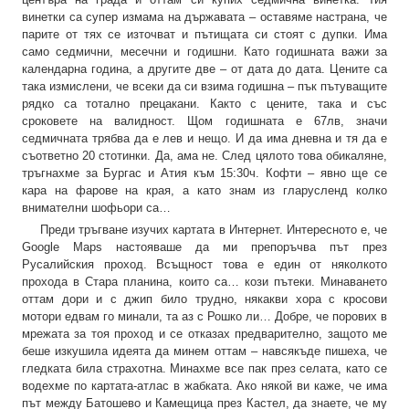
винетки са супер измама на държавата – оставяме настрана, че
парите от тях се източват и пътищата си стоят с дупки. Има
само седмични, месечни и годишни. Като годишната важи за
календарна година, а другите две – от дата до дата. Цените са
така измислени, че всеки да си взима годишна – пък пътуващите
рядко са тотално прецакани. Както с цените, така и със
сроковете на валидност. Щом годишната е 67лв, значи
седмичната трябва да е лев и нещо. И да има дневна и тя да е
съответно 20 стотинки. Да, ама не. След цялото това обикаляне,
тръгнахме за Бургас и Атия към 15:30ч. Кофти – явно ще се
кара на фарове на края, а като знам из гларусленд колко
внимателни шофьори са…
Преди тръгване изучих картата в Интернет. Интересното е, че
Google Maps настояваше да ми препоръчва път през
Русалийския проход. Всъщност това е един от няколкото
прохода в Стара планина, които са… кози пътеки. Минаването
оттам дори и с джип било трудно, някакви хора с кросови
мотори едвам го минали, та аз с Рошко ли… Добре, че порових в
мрежата за тоя проход и се отказах предварително, защото ме
беше изкушила идеята да минем оттам – навсякъде пишеха, че
гледката била страхотна. Минахме все пак през селата, като се
водехме по картата-атлас в жабката. Ако някой ви каже, че има
път между Батошево и Камещица през Кастел, да знаете, че му