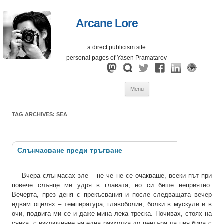
Arcane Lore
a direct publicism site
personal pages of Yasen Pramatarov
Skip
Menu
to
content
TAG ARCHIVES:
SEA
Слънчасване преди тръгване
Вчера слънчасах зле – не че не се очакваше, всеки път при
повече слънце ме удря в главата, но си беше неприятно.
Вечерта, през деня с прекъсвания и после следващата вечер
едвам оцелях – температура, главоболие, болки в мускули и в
очи, подвига ми се и даже мина лека треска. Почивах, стоях на
сянка, с изключение на една разходка до центъра да пия бира с