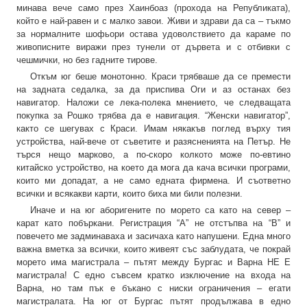
минава вече само през Хаинбоаз (прохода на Републиката),
който е най-равен и с малко завои. Живи и здрави да са – тъкмо
за нормалните шофьори остава удоволствието да караме по
живописните виражи през тунели от дървета и с отбивки с
чешмички, но без гадните тирове.
Откъм юг беше монотонно. Краси трябваше да се премести
на задната седалка, за да приспива Оги и аз останах без
навигатор. Наложи се лека-полека мнението, че следващата
покупка за Рошко трябва да е навигация. “Женски навигатор”,
както се шегувах с Краси. Имам някакъв поглед върху тия
устройства, най-вече от съветите и разясненията на Петър. Не
търся нещо марково, а по-скоро колкото може по-евтино
китайско устройство, на което да мога да кача всички програми,
които ми допадат, а не само едната фирмена. И съответно
всички и всякакви карти, които биха ми били полезни.
Иначе и на юг аборигените по морето са като на север –
карат като побъркани. Регистрация “А” не отстъпва на “В” и
повечето ме задминаваха и засичаха като напушени. Една много
важна вметка за всички, които живеят със заблудата, че покрай
морето има магистрала – пътят между Бургас и Варна НЕ Е
магистрала! С едно съвсем кратко изключение на входа на
Варна, но там пък е бъкано с ниски ограничения – егати
магистралата. На юг от Бургас пътят продължава в едно