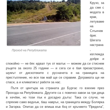
Крузо, за
да сме с
модата в
крак,
летуваме
на
Слънчев
бряг.
Шегата
настрана
,
Проход на Републиката
изглежда
добре и
спокойно — не бях идвал тук от малък — можем да си стиснем
ръцете за около 25 години — и сега си е бая презастроено,
шумът от дискотеките с русначета е на границата на
престъпление, но все пак май ще се справим. Дограмата ще ни
спаси, а и климатикът работи за нас.
Пътя от центъра на страната до Бургас го взехме през
Прохода на Републиката. Другите са с повечко завои за три деца
в хечбек, но този пък е досадно дълъг. Така се случи, че
спряхме само веднъж, баш навръх, на границата между Болярка
и Загорка. Опитах да се впиша във 4sq от кръчмето “Предела”,