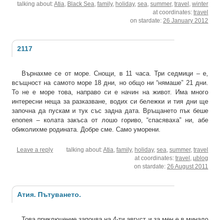
talking about:
Atia
,
Black Sea
,
family
,
holiday
,
sea
,
summer
,
travel
,
winter
at coordinates:
travel
on stardate:
26 January 2012
2117
Върнахме се от море. Снощи, в 11 часа. Три седмици – е,
всъщност на самото море 18 дни, но общо ни “нямаше” 21 дни.
То не е море това, направо си е начин на живот. Има много
интересни неща за разказване, водих си бележки и тия дни ще
започна да пускам и тук със задна дата. Връщането пък беше
епопея – колата закъса от лошо гориво, “спасяваха” ни, абе
обиколихме родината. Добре сме. Само уморени.
Leave a reply
talking about:
Atia
,
family
,
holiday
,
sea
,
summer
,
travel
at coordinates:
travel
,
µblog
on stardate:
26 August 2011
Атия. Пътуването.
Това приключение започва на 4-ти август и за мен е в минало