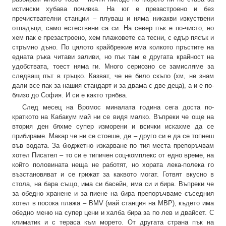
истински хубава почивка. На юг е презастроено и без
пречиствателни станции – плуваш и няма никакви изкуствени
отпадъци, само естествени са си. На север пък е по-чисто, но
хем пак е презастроено, хем плажовете са тесни, с едър пясък и
стръмно дъно. По цялото крайбрежие има колкото пръстите на
едната ръка читави заливи, но пък там е другата крайност на
удобствата, тоест няма ги. Много сериозно се замисляме за
следващ път в гръцко. Казват, че не било скъпо (хм, не знам
дали все пак за нашия стандарт и за двама с две деца), а и е по-
близо до София. И си е както трябва.
След месец на Вромос миналата година сега доста по-
краткото на Кабакум май ни се видя малко. Въпреки че още на
втория ден бяхме супер изморени и всички искахме да се
прибираме. Макар че ни се стоеше, де – друго си е да се топнеш
във водата. За бюджетно изкарване по тия места препоръчвам
хотел Писател – то си е типичен соц-комплекс от едно време, на
който половината неща не работят, но хората лека-полека го
възстановяват и се грижат за каквото могат. Готвят вкусно в
стола, на бара също, има си басейн, има си и бира. Въпреки че
за обедно хранене и за пиене на бира препоръчваме съседния
хотел в посока плажа – BMV (май станция на МВР), където има
обедно меню на супер цени и халба бира за по лев и двайсет. С
климатик и с тераса към морето. От другата страна пък на