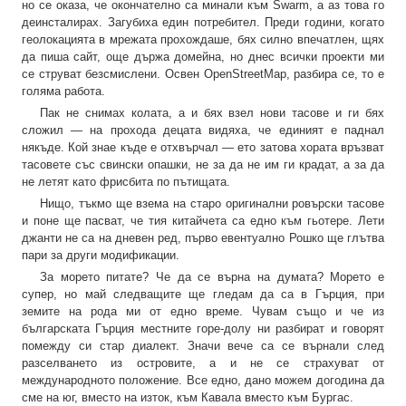
но се оказа, че окончателно са минали към Swarm, а аз това го
деинсталирах. Загубиха един потребител. Преди години, когато
геолокацията в мрежата прохождаше, бях силно впечатлен, щях
да пиша сайт, още държа домейна, но днес всички проекти ми
се струват безсмислени. Освен OpenStreetMap, разбира се, то е
голяма работа.
Пак не снимах колата, а и бях взел нови тасове и ги бях
сложил — на прохода децата видяха, че единият е паднал
някъде. Кой знае къде е отхвърчал — ето затова хората връзват
тасовете със свински опашки, не за да не им ги крадат, а за да
не летят като фрисбита по пътищата.
Нищо, тъкмо ще взема на старо оригинални ровърски тасове
и поне ще пасват, че тия китайчета са едно към гьотере. Лети
джанти не са на дневен ред, първо евентуално Рошко ще глътва
пари за други модификации.
За морето питате? Че да се върна на думата? Морето е
супер, но май следващите ще гледам да са в Гърция, при
земите на рода ми от едно време. Чувам също и че из
българската Гърция местните горе-долу ни разбират и говорят
помежду си стар диалект. Значи вече са се върнали след
разселването из островите, а и не се страхуват от
международното положение. Все едно, дано можем догодина да
сме на юг, вместо на изток, към Кавала вместо към Бургас.