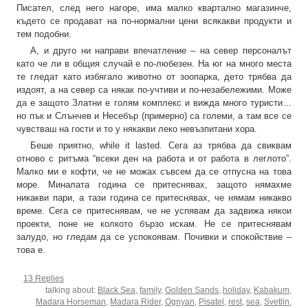
Писател, след него нагоре, има малко квартално магазинче,
където се продават на по-нормални цени всякакви продукти и
тем подобни.
А, и друго ни направи впечатление – на север персоналът
като че ли в общия случай е по-любезен. На юг на много места
те гледат като избягало животно от зоопарка, дето трябва да
издоят, а на север са някак по-учтиви и по-незабележими. Може
да е защото Златни е голям комплекс и вижда много туристи…
но пък и Слънчев и Несебър (примерно) са големи, а там все се
чувстваш на гости и то у някакви леко невъзпитани хора.
Беше приятно, while it lasted. Сега аз трябва да свиквам
отново с ритъма “всеки ден на работа и от работа в леглото”.
Малко ми е кофти, че не можах съвсем да се отпусна на това
море. Миналата година се притеснявах, защото нямахме
никакви пари, а тази година се притеснявах, че нямам никакво
време. Сега се притеснявам, че не успявам да задвижа някои
проекти, поне не колкото бързо искам. Не се притеснявам
залудо, но гледам да се успокоявам. Почивки и спокойствие –
това е.
13 Replies
talking about:
Black Sea
,
family
,
Golden Sands
,
holiday
,
Kabakum
,
Madara Horseman
,
Madara Rider
,
Ognyan
,
Pisatel
,
rest
,
sea
,
Svetlin
,