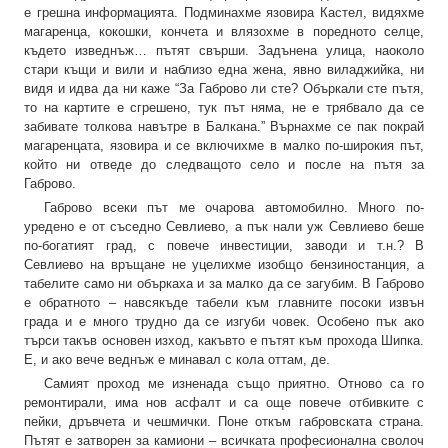
е грешна информацията. Подминахме язовира Кастел, видяхме
магаренца, кокошки, кончета и влязохме в поредното селце,
където изведнъж… пътят свърши. Задънена улица, наоколо
стари къщи и вили и наблизо една жена, явно виладжийка, ни
видя и идва да ни каже “За Габрово ли сте? Объркали сте пътя,
то на картите е сгрешено, тук път няма, не е трябвало да се
забивате толкова навътре в Балкана.” Върнахме се пак покрай
магаренцата, язовира и се включихме в малко по-широкия път,
който ни отведе до следващото село и после на пътя за
Габрово.
Габрово всеки път ме очарова автомобилно. Много по-
уредено е от съседно Севлиево, а пък нали уж Севлиево беше
по-богатият град, с повече инвестиции, заводи и т.н.? В
Севлиево на връщане не уцелихме изобщо бензиностанция, а
табелите само ни объркаха и за малко да се загубим. В Габрово
е обратното – навсякъде табели към главните посоки извън
града и е много трудно да се изгуби човек. Особено пък ако
търси такъв основен изход, какъвто е пътят към прохода Шипка.
Е, и ако вече веднъж е минавал с кола оттам, де.
Самият проход ме изненада също приятно. Отново са го
ремонтирали, има нов асфалт и са още повече отбивките с
пейки, дръвчета и чешмички. Поне откъм габровската страна.
Пътят е затворен за камиони – всичката професионална сволоч