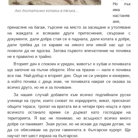
Но пък
има
Ако достатъчно копаеш в пясъка…
настаняв
ане,
пренасяне на багаж, търсене на място за засищане и утоляване
на жаждата и всякакви други притеснения, свързани с
документи, дали добра стая се е паднала, дали колата е добре,
дали трябва да се караме на някого или някой нас ще си
позволи да ни ядосва. Затова първото впечатление на почивка
не е правилно и трайно.
Вторият ден е спокоен и уреден, животът е хубав и почивката
ще започне на пълни обороти. Или на празни — нали е почивка
все пак. Най-добър е вторият ден. Още не си уморен и изнервен,
а който почива с деца знае, че почивката накрая се оказва за
всичко друго, но не и за почиване.
За нашия случай добавете към всичко подпийнали руски
ученици на групи, които сноват по коридорите, викат, прескачат
общите тераси, тропат на вратата ви в четири през нощта и през
всичкото останало време се държат като господари на
територията. Я вас не понимаю, но всъщност всичко много
добре си панимаят. Зная руски, но не искам да падам дотам, че
да се обяснявам на руски гаменчета в български курорт. Ще
научат пет-шест израза на български.