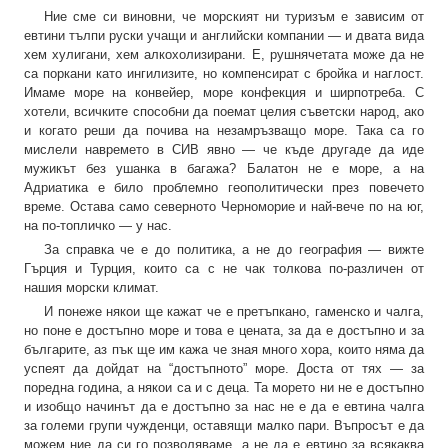
Ние сме си виновни, че морският ни туризъм е зависим от
евтини тълпи руски учащи и английски компании — и двата вида
хем хулигани, хем алкохолизирани. Е, рушнячетата може да не
са поркани като ингилизите, но компенсират с бройка и наглост.
Имаме море на конвейер, море конфекция и ширпотреба. С
хотели, всичките способни да поемат целия съветски народ, ако
и когато реши да почива на незамръзващо море. Така са го
мислели навремето в СИВ явно — че къде другаде да иде
мужикът без ушанка в багажа? Балатон не е море, а на
Адриатика е било проблемно геополитически през повечето
време. Остава само северното Черноморие и най-вече по на юг,
на по-топличко — у нас.
За справка че е до политика, а не до география — вижте
Гърция и Турция, които са с не чак толкова по-различен от
нашия морски климат.
И понеже някои ще кажат че е претъпкано, гаменско и чалга,
но поне е достъпно море и това е цената, за да е достъпно и за
българите, аз пък ще им кажа че зная много хора, които няма да
успеят да дойдат на “достъпното” море. Доста от тях — за
поредна година, а някои са и с деца. Та морето ни не е достъпно
и изобщо начинът да е достъпно за нас не е да е евтина чалга
за големи групи чужденци, оставящи малко пари. Въпросът е да
можем ние да си го позволяваме, а не да е евтино за всякаква