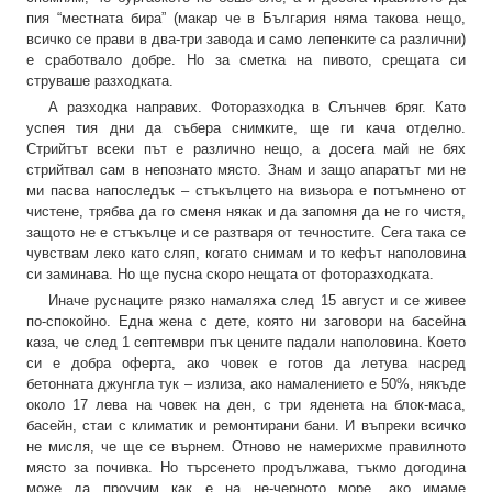
пия “местната бира” (макар че в България няма такова нещо,
всичко се прави в два-три завода и само лепенките са различни)
е сработвало добре. Но за сметка на пивото, срещата си
струваше разходката.
А разходка направих. Фоторазходка в Слънчев бряг. Като
успея тия дни да събера снимките, ще ги кача отделно.
Стрийтът всеки път е различно нещо, а досега май не бях
стрийтвал сам в непознато място. Знам и защо апаратът ми не
ми пасва напоследък – стъкълцето на визьора е потъмнено от
чистене, трябва да го сменя някак и да запомня да не го чистя,
защото не е стъкълце и се разтваря от течностите. Сега така се
чувствам леко като сляп, когато снимам и то кефът наполовина
си заминава. Но ще пусна скоро нещата от фоторазходката.
Иначе руснаците рязко намаляха след 15 август и се живее
по-спокойно. Една жена с дете, която ни заговори на басейна
каза, че след 1 септември пък цените падали наполовина. Което
си е добра оферта, ако човек е готов да летува насред
бетонната джунгла тук – излиза, ако намалението е 50%, някъде
около 17 лева на човек на ден, с три яденета на блок-маса,
басейн, стаи с климатик и ремонтирани бани. И въпреки всичко
не мисля, че ще се върнем. Отново не намерихме правилното
място за почивка. Но търсенето продължава, тъкмо догодина
може да проучим как е на не-черното море, ако имаме