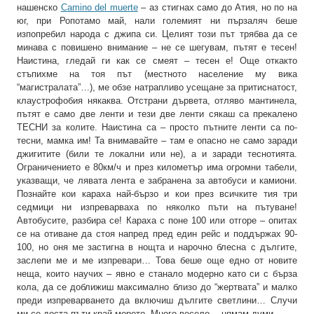
нашенско
Camino del muerte
– аз стигнах само до Атия, но по на
юг, при Ропотамо май, нали големият ни пързаляч беше
изпопребил народа с джипа си. Целият този път трябва да се
минава с повишено внимание – не се шегувам, пътят е тесен!
Наистина, гледай ги как се смеят – тесен е! Още откакто
стъпихме на тоя път (местното население му вика
“магистралата”…), ме обзе натрапливо усещане за притиснатост,
клаустрофобия някаква. Отстрани дървета, отляво мантинела,
пътят е само две ленти и тези две ленти сякаш са прекалено
ТЕСНИ за колите. Наистина са – просто пътните ленти са по-
тесни, мамка им! Та внимавайте – там е опасно не само заради
джигитите (били те локални или не), а и заради теснотията.
Ограничението е 80км/ч и през километър има огромни табели,
указващи, че лявата лента е забранена за автобуси и камиони.
Познайте кои караха най-бързо и кои през всичките тия три
седмици ни изпреварваха по няколко пъти на пътуване!
Автобусите, разбира се! Караха с поне 100 или отгоре – опитах
се на отиване да стоя напред пред един рейс и поддържах 90-
100, но оня ме застигна в нощта и нарочно блесна с дългите,
заслепи ме и ме изпревари… Това беше още едно от новите
неща, които научих – явно е станало модерно като си с бърза
кола, да се доближиш максимално близо до “жертвата” и малко
преди изпреварването да включиш дългите светлини… Случи
ми се доста пъти край морето. Много весело… нямам думи.