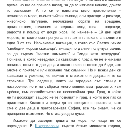
време, но ще се пренеса назад, за да го изживея наново, докато
го разказвам. А то си е наистина цяло приключение –
неочаквано море, късметлийски съвпаднали приходи и разходи,
живописно пътуване, неочаквани обрати на връщане,
произшествия, отчаяния и веднага след това – надежди,
радости и помощ от добри хора. Но най-вече – 19 дни край
морето, от които сме пропуснали плаж и плискане с вълните в
едва 3 от тях. Неочаквана ваканция, в която със Светко бяхме
“свободни морски скакалци”, тичащи по дългия полу-пуст залив,
за да търсим “златни камъчета” и “миди като пеперудки”.
Почивка, в която неведнъж си казвахме с Краси, че не е никаква
почивка, щом е с две деца и колко почивно щеше да бъде, ако
бяхме с приятели или особено пък самички. Но и всеки ден си
казвахме с усмивка, че всичко е страхотно и децата и те са
страхотни. Три седмици, които ни заредиха със слънце и
настроение, но и ни събраха много копнеж към градското, към
ърбана, към спокойствието на неспокойния град. Град, в който
не ти досаждат, защото не те познават и град, в който все пак са
приятелите. Колкото и редки да са срещите с приятели, като
сме с две деца в претоварената София, все пак знаем, че са
принципно възможни. Но стига уводни думи.
Искахме да заведем децата на море, но нищо не се
нареждаше. В
Шкорпиловци
, където бяхме миналата година,