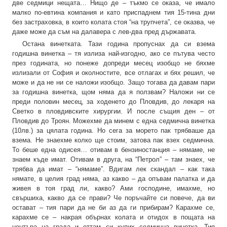
две седмици нещата… Нищо де – тъкмо се оказа, че имало
малко по-евтина компания и като приспаднем тия 15-тина дни
без застраховка, в които колата стоя “на трупчета”, се оказва, че
даже може да съм на далавера с лев-два пред държавата.
Остана винетката. Тази година пропуснах да си взема
годишна винетка – тя излиза най-изгодно, ако се пътува често
през годината, но понеже допреди месец изобщо не бяхме
излизали от София и околностите, все отлагах и бях решил, че
може и да не ни се наложи изобщо. Защо тогава да давам пари
за годишна винетка, щом няма да я ползвам? Наложи ни се
преди половин месец, за ходенето до Пловдив, до лекаря на
Светко в пловдивските хирургии. И после същия ден – от
Пловдив до Троян. Можехме да минем с една седмична винетка
(10лв.) за цялата година. Но сега за морето пак трябваше да
взема. Не знаехме колко ще стоим, затова пак взех седмична.
То беше една одисея… отивам в бензиностанция – нямаме, не
знаем къде имат. Отивам в друга, на “Петрол” – там знаех, че
трябва да имат – “нямаме”. Вдигам лек скандал – как така
нямате, в целия град няма, аз какво – да опъвам палатка и да
живея в тоя град ли, какво? Ами господине, имахме, но
свършиха, какво да се прави? Че поръчайте си повече, да ви
остават – тия пари да не би аз да ги прибирам? Карахме се,
карахме се – накрая обърнах колата и отидох в пощата на
центъра на града и оттам си купих седмична винетка. Тия