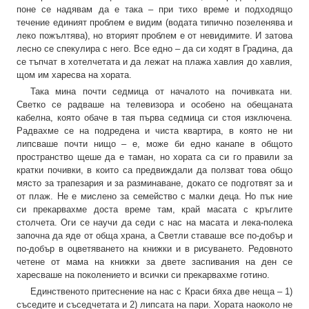
поне се надявам да е така – при тихо време и подходящо
течение единият проблем е видим (водата типично позеленява и
леко пожълтява), но вторият проблем е от невидимите. И затова
лесно се спекулира с него. Все едно – да си ходят в Градина, да
се тъпчат в хотелчетата и да лежат на плажа хавлия до хавлия,
щом им харесва на хората.
Така мина почти седмица от началото на почивката ни.
Светко се радваше на телевизора и особено на обещаната
кабелна, която обаче в тая първа седмица си стоя изключена.
Радвахме се на подредена и чиста квартира, в която не ни
липсваше почти нищо – е, може би едно канапе в общото
пространство щеше да е таман, но хората са си го правили за
кратки почивки, в които са предвиждали да ползват това общо
място за трапезария и за разминаване, докато се подготвят за и
от плаж. Не е мислено за семейство с малки деца. Но пък ние
си прекарвахме доста време там, край масата с кръглите
столчета. Оги се научи да седи с нас на масата и лека-полека
започна да яде от обща храна, а Светли ставаше все по-добър и
по-добър в оцветяването на книжки и в рисуването. Редовното
четене от мама на книжки за двете заспивания на ден се
харесваше на поколението и всички си прекарвахме готино.
Единственото притеснение на нас с Краси бяха две неща – 1)
съседите и съседчетата и 2) липсата на пари. Хората наоколо не