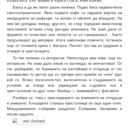
въпросната “Еко”-фирма и хората слагат нови кошове.
Взеха и да им лепят разни лепенки. Първо бяха червено-бели
светлоотразителни. Явно първите кофи са паднали жертва на
некадърните ни шофьори, та затова ги облепят да блещукат. На
мен ми допадна, между другото, че след поредния мини-пожар
овъглените останки след ден-два изчезваха. Не зная дали от
фирмите ги почистват или пепелта си се саморазнася… Както
продължават да мигрират ятата найлонови пликчета, останали
още от големите кризи с боклука. Пъплят тук-там из градинки и
отмарят в храсталаците.
Та тия лепенки са интересни. Напоследък има нови, още по-
интересни. Не знам дали някой ги заглежда, но впечатляват. От
тях разбираме, че “вземането на контейнери и отпадъци от тях
(независимо то целта) ще се третира като кражба по член” еди-
кой си. Всяко посегателство, включително и създаването на
условия за пожар или увреждане на съдовете пък е
престъпление по друг член. Изобщо — внимавайте с фасовете.
Разбира се, това с преследването на вземането на отпадъци
е уникално. Клошарите станаха престъпници по още един член.
Междувременно събираме разделно. Събираме, балираме и
носим надалеч…