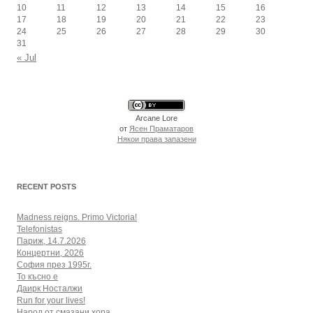
10
11
12
13
14
15
16
17
18
19
20
21
22
23
24
25
26
27
28
29
30
31
« Jul
Arcane Lore
от
Ясен Праматаров
Някои права запазени
RECENT POSTS
Madness reigns. Primo Victoria!
Telefonistas
Париж, 14.7.2026
Концертни, 2026
София през 1995г.
То късно е
Даирк Носталжи
Run for your lives!
Народ от смазани хора