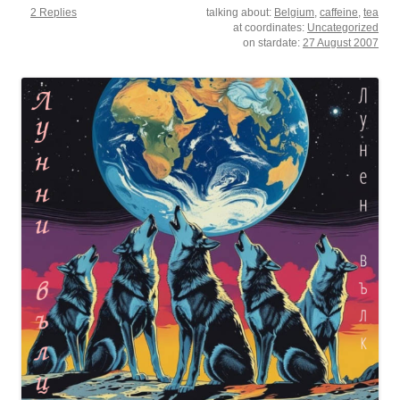
2 Replies
talking about:
Belgium
,
caffeine
,
tea
at coordinates:
Uncategorized
on stardate:
27 August 2007