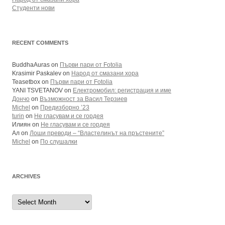
Студенти нови
RECENT COMMENTS
BuddhaAuras
on
Първи пари от Fotolia
Krasimir Paskalev
on
Народ от смазани хора
Teasetbox
on
Първи пари от Fotolia
YANI TSVETANOV
on
Електромобил: регистрация и име
Дончо
on
Възможност за Васил Терзиев
Michel
on
Предизборно ’23
turin
on
Не гласувам и се гордея
Илиян
on
Не гласувам и се гордея
Ал
on
Лоши преводи – “Властелинът на пръстените”
Michel
on
По слушалки
ARCHIVES
Archives