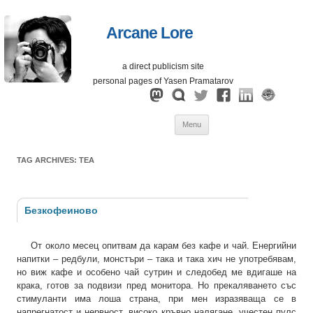
Arcane Lore
a direct publicism site
personal pages of Yasen Pramatarov
Skip
Menu
to
content
TAG ARCHIVES:
TEA
Безкофеиново
От около месец опитвам да карам без кафе и чай. Енергийни
напитки – редбули, монстъри – така и така хич не употребявам,
но виж кафе и особено чай сутрин и следобед ме вдигаше на
крака, готов за подвизи пред монитора. Но прекаляването със
стимуланти има лоша страна, при мен изразяваща се в
напрегнатост и нервност, високо кръвно налягане, учестен пулс