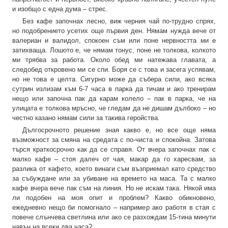
и изобщо с една дума – стрес.
Без кафе започнах лесно, виж черния чай по-трудно спрях,
но подобрението усетих още първия ден. Нямам нужда вече от
валериан и валидол, спокоен съм или поне нервността ми е
затихваща. Лошото е, че нямам тонус, поне не толкова, колкото
ми трябва за работа. Около обед ми натежава главата, а
следобед откровено ми се спи. Боря се с това и засега успявам,
но не това е целта. Сигурно може да събера сили, ако всяка
сутрин излизам към 6-7 часа в парка да тичам и ако тренирам
нещо или започна пак да карам колело – пак в парка, че на
улицата е толкова мръсно, че гледам да не дишам дълбоко – но
честно казано нямам сили за такива геройства.
Дългосрочното решение зная какво е, но все още няма
възможност за смяна на средата с по-чиста и спокойна. Затова
търся краткосрочно как да се справя. От вчера започнах пак с
малко кафе – стоя далеч от чая, макар да го харесвам, за
разлика от кафето, което винаги съм възприемал като средство
за събуждане или за убиване на времето на маса. Та с малко
кафе вчера вече пак съм на линия. Но не искам така. Някой има
ли подобен на моя опит и проблем? Какво обикновено,
ежедневно нещо би помогнало – например ако работя в стая с
повече слънчева светлина или ако се разхождам 15-тина минути
навън на всеки два часа?