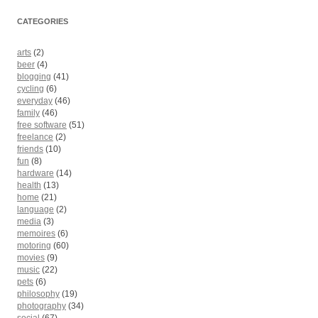
CATEGORIES
arts
(2)
beer
(4)
blogging
(41)
cycling
(6)
everyday
(46)
family
(46)
free software
(51)
freelance
(2)
friends
(10)
fun
(8)
hardware
(14)
health
(13)
home
(21)
language
(2)
media
(3)
memoires
(6)
motoring
(60)
movies
(9)
music
(22)
pets
(6)
philosophy
(19)
photography
(34)