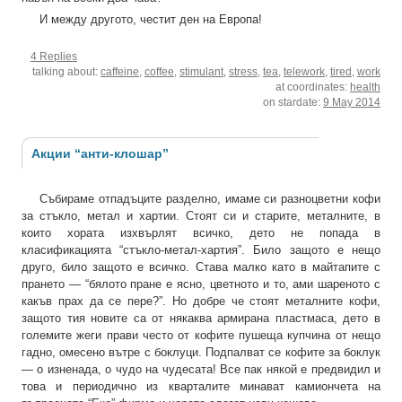
И между другото, честит ден на Европа!
4 Replies
talking about:
caffeine
,
coffee
,
stimulant
,
stress
,
tea
,
telework
,
tired
,
work
at coordinates:
health
on stardate:
9 May 2014
Акции “анти-клошар”
Събираме отпадъците разделно, имаме си разноцветни кофи
за стъкло, метал и хартии. Стоят си и старите, металните, в
които хората изхвърлят всичко, дето не попада в
класификацията “стъкло-метал-хартия”. Било защото е нещо
друго, било защото е всичко. Става малко като в майтапите с
прането — “бялото пране е ясно, цветното и то, ами шареното с
какъв прах да се пере?”. Но добре че стоят металните кофи,
защото тия новите са от някаква армирана пластмаса, дето в
големите жеги прави често от кофите пушеща купчина от нещо
гадно, омесено вътре с боклуци. Подпалват се кофите за боклук
— о изненада, о чудо на чудесата! Все пак някой е предвидил и
това и периодично из кварталите минават камиончета на