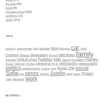
social
(67)
the web
(40)
travel
(9)
Uncategorized
(530)
worktime
(13)
µblog
(313)
TAGS
car
blog
anarchy
anniversary
birthday
Bulgaria
child
BAS
family
elections
children
delegation
Debian
Drupal
holiday
kids
money
GNU/Linux
friends
laptop
microblog
philosophy
personal
photography
music
Ognyan
Pentax
Ph.D.
politics
social
Rover 200
rant
programming
protest
Sofia
Svetlin
stress
Trojan
son
Subaru
tired
travel
work
Windows
vote
BLOGROLL