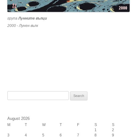
група
Лунните вълци
2000 - Лунен вълк
Search
for:
August 2026
M
T
W
T
F
S
S
1
2
3
4
5
6
7
8
9