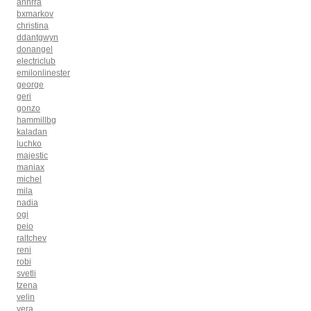
annrra
bxmarkov
christina
ddantgwyn
donangel
electriclub
emilonlinester
george
geri
gonzo
hammillbg
kaladan
luchko
majestic
maniax
michel
mila
nadia
ogi
peio
raltchev
reni
robi
svetli
tzena
velin
vera