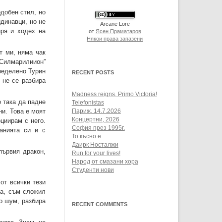
одобен стил, но
ндинавци, но не
Arcane Lore
иря и ходех на
от
Ясен Праматаров
Някои права запазени
т ми, няма чак
 “Силмарилиион”
пределено Турин
RECENT POSTS
 не се разбира
Madness reigns. Primo Victoria!
 така да падне
Telefonistas
ни. Това е моят
Париж, 14.7.2026
Концертни, 2026
циирам с него.
София през 1995г.
анията си и с
То късно е
…
Даирк Носталжи
 първия дракон,
Run for your lives!
Народ от смазани хора
Студенти нови
от всички тези
на, съм сложил
о шум, разбира
RECENT COMMENTS