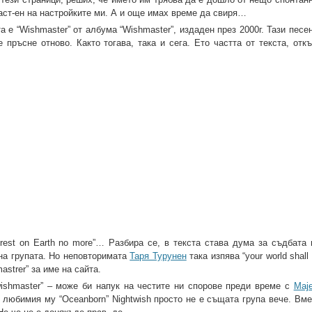
част-ен на настройките ми. А и още имах време да свиря…
та е “Wishmaster” от албума “Wishmaster”, издаден през 2000г. Тази пес
 пръсне отново. Както тогава, така и сега. Ето частта от текста, отк
hall rest on Earth no more”… Разбира се, в текста става дума за съдбат
 на групата. Но неповторимата
Таря Турунен
така изпява “your world shall 
strer” за име на сайта.
shmaster” – може би напук на честите ни спорове преди време с
Maje
лед любимия му “Oceanborn” Nightwish просто не е същата група вече. Вм