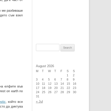
ен ме разбиваше
ъдето съм взел
Search
for:
August 2026
M
T
W
T
F
S
S
1
2
3
4
5
6
7
8
9
10
11
12
13
14
15
16
а на елфите във
17
18
19
20
21
22
23
rest on earth no
24
25
26
27
28
29
30
31
« Jul
stic
, който все
есто да диктува