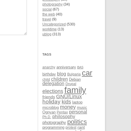
photography
(34)
social
(67)
the web
(40)
travel
(9)
Uncategorized
(530)
worktime
(13)
µblog
(313)
TAGS
anarchy
anniversary
BAS
car
blog
birthday
Bulgaria
children
Debian
child
delegation
Drupal
family
elections
GNU/Linux
friends
holiday
kids
laptop
money
microblog
music
personal
Ognyan
Pentax
philosophy
Ph.D.
politics
photography
rant
programming
protest