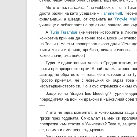
стила, лека-полека била станала подвластна му… 
Мотото пък на сайта, “the webbook of Turin Tura
доста различна като усещане –
HammerFall
. Песент
финландци, а шведи, от страната на
Yngwie Mal
училище с лейкопласт на пръстите, защото или кър
А
Turin Turambar
(не четете историята в Уикипе
конкретна причина да е точно този, може би отново
на Толкин. Не съм проверявал скоро дали “Легенда
кърти мивки и фаянс, пробива, цикли и извозва, 
какво значи, ама нейсе;)
Турин е единственият човек в Средната земя, к
почти при презрените орки. В най-голяма степен чо
аватар, не обратното — това, че в историята на Т
Просто приемам, че с човешкия си образ това 
несъвършенството си. Но и със стремежа си към 
Защо точно “dragon lies bleeding”? Турин е ед
прародителя на всички дракони и най-силния сред
—-
И ето че идва моментът, в който казвам защо 
грижи през годината. Смисълът за мен си пролича
препратка към статия в Уикипедия? Така е, защот
се, но има и смислено съдържание.