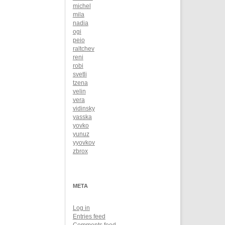
michel
mila
nadia
ogi
peio
raltchev
reni
robi
svetli
tzena
velin
vera
vidinsky
yasska
yovko
yunuz
yyovkov
zbrox
META
Log in
Entries feed