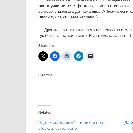
Занимавам се с бележника си, фото-дневника 
моето участие не е фатално, с мен не свършва с
сайтове в мрежата да намалява. А безмислени са
мисли тук са си цвете направо ;)
—-
Другото, конкретното, което се е случило с ме
тук беше за съдържанието. И за грижата за него. ;)
Share this:
Like this:
Related
“Ще ви се обадим”… и никой не се
Да б
обажда, естествено
П