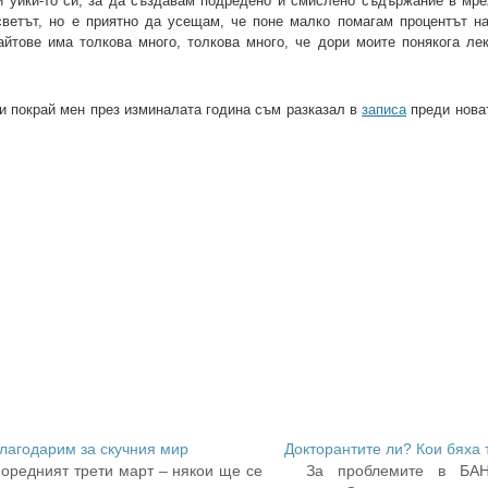
и уики-то си, за да създавам подредено и смислено съдържание в мре
ветът, но е приятно да усещам, че поне малко помагам процентът н
йтове има толкова много, толкова много, че дори моите понякога ле
н и покрай мен през изминалата година съм разказал в
записа
преди новат
лагодарим за скучния мир
Докторантите ли? Кои бяха 
оредният трети март – някои ще се
За проблемите в БА