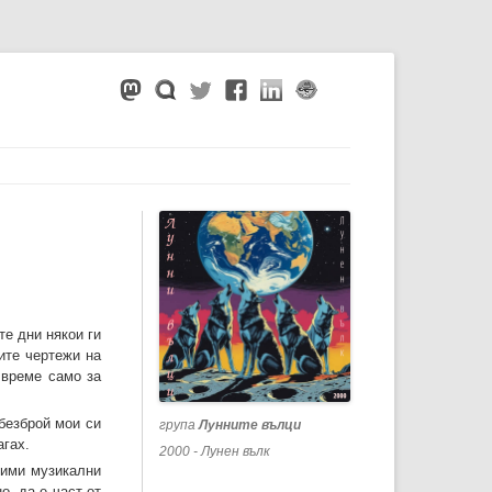
те дни някои ги
ите чертежи на
 време само за
безброй мои си
група
Лунните вълци
агах.
2000 - Лунен вълк
бими музикални
о, да е част от