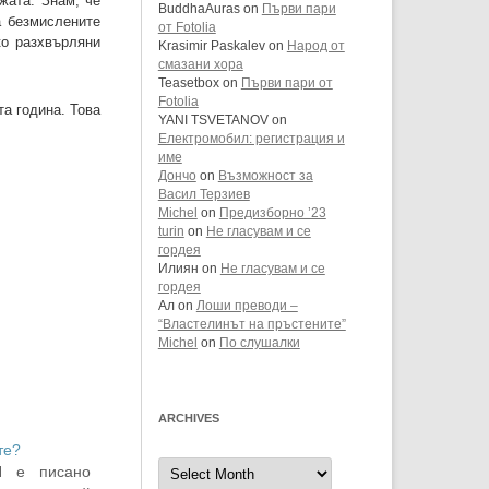
жата. Знам, че
BuddhaAuras
on
Първи пари
а безмислените
от Fotolia
ко разхвърляни
Krasimir Paskalev
on
Народ от
смазани хора
Teasetbox
on
Първи пари от
Fotolia
а година. Това
YANI TSVETANOV
on
Електромобил: регистрация и
име
Дончо
on
Възможност за
Васил Терзиев
Michel
on
Предизборно ’23
turin
on
Не гласувам и се
гордея
Илиян
on
Не гласувам и се
гордея
Ал
on
Лоши преводи –
“Властелинът на пръстените”
Michel
on
По слушалки
ARCHIVES
те?
Archives
Н е писано