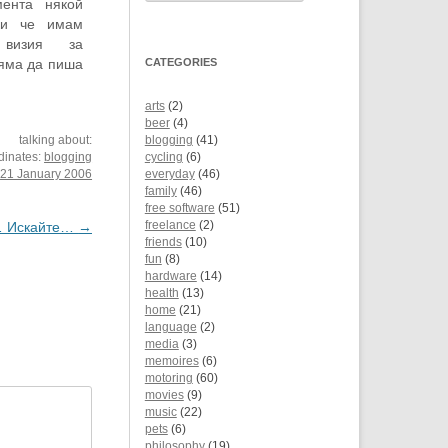
ента някой
ки че имам
 визия за
яма да пиша
CATEGORIES
тези лични
ял с мнения
arts
(2)
в разговори с
beer
(4)
talking about:
blogging
(41)
dinates:
blogging
cycling
(6)
:
21 January 2006
everyday
(46)
family
(46)
free software
(51)
… Искайте…
→
freelance
(2)
friends
(10)
fun
(8)
hardware
(14)
health
(13)
home
(21)
language
(2)
media
(3)
memoires
(6)
motoring
(60)
movies
(9)
music
(22)
pets
(6)
philosophy
(19)