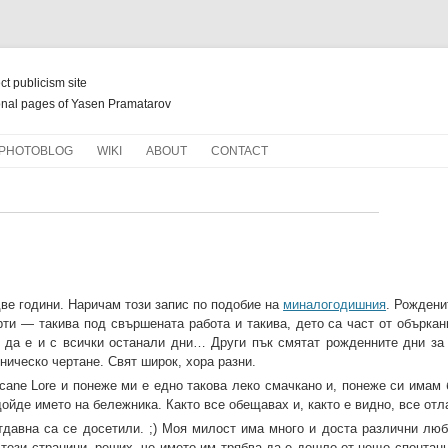
ect publicism site
nal pages of Yasen Pramatarov
Skip
PHOTOBLOG
WIKI
ABOUT
CONTACT
to
content
НОВ ЖИВОТ ЗА СТАРИ КНИГИ
ве години. Наричам този запис по подобие на
миналогодишния
. Рождени
рти — такива под свършената работа и такива, дето са част от объркан
о да е и с всички останали дни… Други пък смятат рожденните дни за
хническо чертане. Свят широк, хора разни.
cane Lore и понеже ми е едно такова леко смачкано и, понеже си имам 
дойде името на бележника. Както все обещавах и, както е видно, все отл
отдавна са се досетили. ;) Моя милост има много и доста различни лю
тези страници, реших, че името им трябва да е дошло от нещо спонтанн