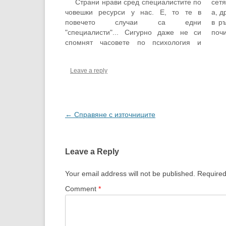
Страни нрави сред специалистите по
сетя
човешки ресурси у нас. Е, то те в
а, д
повечето случаи са едни
в р
"специалисти"... Сигурно даже не си
поч
спомнят часовете по психология и
"ма
философия в средното училище, ама
на 
нейсе. Където и да отиде човек на
ида
Leave a reply
интервю за работа, все едно и също;
поне при мен е…
Post
←
Справяне с източниците
navigation
Leave a Reply
Your email address will not be published.
Required
Comment
*