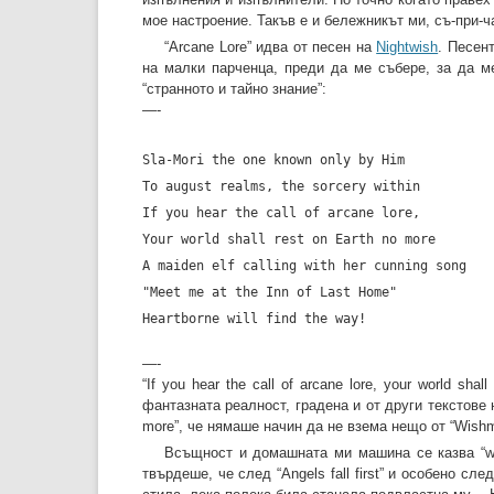
мое настроение. Такъв е и бележникът ми, съ-при-
“Arcane Lore” идва от песен на
Nightwish
. Песен
на малки парченца, преди да ме събере, за да ме
“странното и тайно знание”:
—-
Sla-Mori the one known only by Him
To august realms, the sorcery within
If you hear the call of arcane lore,
Your world shall rest on Earth no more
A maiden elf calling with her cunning song
"Meet me at the Inn of Last Home"
Heartborne will find the way!
—-
“If you hear the call of arcane lore, your world s
фантазната реалност, градена и от други текстове
more”, че нямаше начин да не взема нещо от “Wishma
Всъщност и домашната ми машина се казва “wi
твърдеше, че след “Angels fall first” и особено с