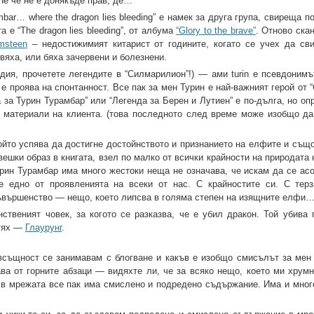
Не че не е донякъде прав, де…
mbar… where the dragon lies bleeding” е намек за друга група, свиреща п
а е “The dragon lies bleeding”, от албума
“Glory to the brave”
. Отново ска
msteen
– недостижимият китарист от годините, когато се учех да св
вяха, или бяха зачервени и болезнени.
дия, прочетете легендите в “Силмарилион”!) — ами turin е псевдонимъ
 е проява на спонтанност. Все пак за мен Турин е най-важният герой от
 за Турин Турамбар” или “Легенда за Берен и Лутиен” е по-дълга, но о
с материали на клиента. (това последното след време може изобщо да
ойто успява да достигне достойнството и признанието на елфите и също
вешки образ в книгата, взел по малко от всички крайности на природата 
урин Турамбар има много жестоки неща не означава, че искам да се асо
е едно от проявленията на всеки от нас. С крайностите си. С терз
съвършенство — нещо, което липсва в голяма степен на изящните елфи
инственият човек, за когото се разказва, че е убил дракон. Той убива
 тях —
Глаурунг
.
всъщност се занимавам с блогване и какъв е изобщо смисълът за мен 
ва от горните абзаци — видяхте ли, че за всяко нещо, което ми хрум
о в мрежата все пак има смислено и подредено съдържание. Има и мног