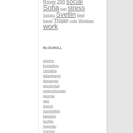
social
Rover 200
Sofia
stress
son
Svetlin
Subaru
tired
Trojan
Windows
travel
vote
work
BLOGROLL
annrra
bxmarkov
christina
ddantgwyn
donangel
electriclub
emilonlinester
george
geri
gonzo
hammillbg
kaladan
luchko
majestic
maniax