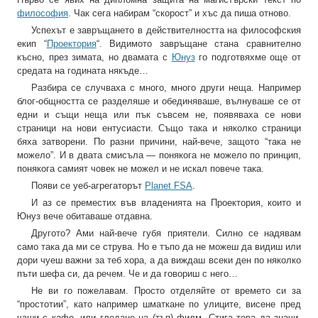
философия
. Чак сега набирам “скорост” и хъс да пиша отново.
Успехът е завръщането в действителността на философския
екип “
Проектория
“. Видимото завръщане стана сравнително
късно, през зимата, но двамата с
Юнуз
го подготвяхме още от
средата на годината някъде…
Разбира се случваха с много, много други неща. Например
блог-общността се разделяше и обединяваше, вълнуваше се от
едни и същи неща или пък съвсем не, появяваха се нови
страници на нови ентусиасти. Също така и няколко страници
бяха затворени. По разни причини, най-вече, защото “така не
можело”. И в двата смисъла — понякога не можело по принцип,
понякога самият човек не можел и не искал повече така.
Появи се уеб-агрегаторът
Planet FSA
.
И аз се преместих във владенията на Проектория, които и
Юнуз вече обитаваше отдавна.
Другото? Ами най-вече губя приятели. Силно се надявам
само така да ми се струва. Но е тъпо да не можеш да видиш или
дори чуеш важни за теб хора, а да виждаш всеки ден по няколко
пъти шефа си, да речем. Че и да говориш с него…
Не ви го пожелавам. Просто отделяйте от времето си за
“простотии”, като например шматкане по улиците, висене пред
чаши с кафе, или гледане на (тъп) филм. Стига това да значи,