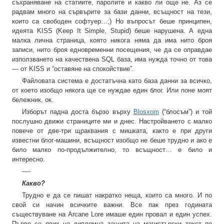
съхраняване на статиите, паролите и какво ли още не. Аз се
радвам много на сървърите за бази данни, всъщност на тези,
които са свободен софтуер…;) Но въпросът беше принципен,
идеята KISS (Keep It Simple, Stupid) беше нарушена. А една
малка лична страница, която никога няма да има нито броя
записи, нито броя едновременни посещения, че да се оправдае
използването на качествена SQL база, има нужда точно от това
— от KISS и “оставяне на спокойствие”.
Файловата система е достатъчна като база данни за всичко,
от което изобщо някога ще се нуждае един блог. Или поне моят
бележник, ок.
Изборът падна доста бързо върху
Blosxom
(“блосъм”) и той
послушно движи страниците ми и днес. Настройването с малко
повече от две-три щраквания с мишката, както е при други
известни блог-машини, всъщност изобщо не беше трудно и ако е
било малко по-продължително, то всъщност… е било и
интересно.
—-
Какво?
Трудно е да се пишат накратко неща, които са много. И по
свой си начин всичките важни. Все пак през годината
съществуване на Arcane Lore имаше един провал и един успех.
Първо се явих на дипломна защита на магистърски текст по