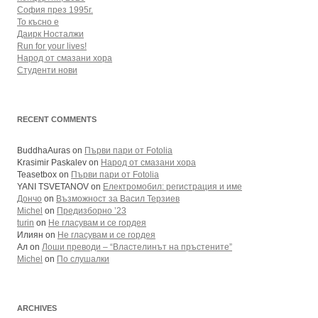
София през 1995г.
То късно е
Даирк Носталжи
Run for your lives!
Народ от смазани хора
Студенти нови
RECENT COMMENTS
BuddhaAuras
on
Първи пари от Fotolia
Krasimir Paskalev
on
Народ от смазани хора
Teasetbox
on
Първи пари от Fotolia
YANI TSVETANOV
on
Електромобил: регистрация и име
Дончо
on
Възможност за Васил Терзиев
Michel
on
Предизборно ’23
turin
on
Не гласувам и се гордея
Илиян
on
Не гласувам и се гордея
Ал
on
Лоши преводи – “Властелинът на пръстените”
Michel
on
По слушалки
ARCHIVES