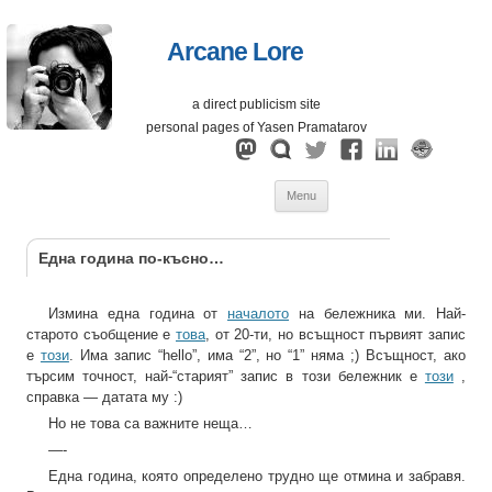
Arcane Lore
a direct publicism site
personal pages of Yasen Pramatarov
Skip
Menu
to
content
Една година по-късно…
Измина една година от
началото
на бележника ми. Най-
старото съобщение е
това
, от 20-ти, но всъщност първият запис
е
този
. Има запис “hello”, има “2”, но “1” няма ;) Всъщност, ако
търсим точност, най-“старият” запис в този бележник е
този
,
справка — датата му :)
Но не това са важните неща…
—-
Една година, която определено трудно ще отмина и забравя.