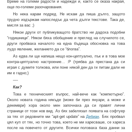
Време на големи радости и надежди и, както се оказа накрая,
още по-големи разочарования.
Но нека карам подред. Не искам да пиша дълго, защото
трудно издържам напоследък да чета дълги текстове. Така де,
мисля за вас ;)
Някои други от публикуващото братство ни дадоха подобни
“годишници”. Някои бяха обобщение и преглед на случилото се,
други пробваха началото на една бъдеща обосновка на това
лудо явление, желанието да се “блогва”.
Аз едва ли ще напиша нещо кон-цептуално, пък и в това мое
контра-цептуално настроение… :Р (трябва да престана да си
играя с думите толкова, или поне някой ден да ги питам дали не
им е гадно;)
—-
Как?
Това е техническият въпрос, най-вече как “компютърно”.
Около новата година някъде (може би през януари, а може и
декември) хора около мен започнаха да си правят лични
страници от този нов вид. Аз бях забелязал появата на софтуер
за тях от редовните ми “apt-get update” на
Дебиан
. Бях пробвал
цял куп от тях, но точно това, което не ми харесваше, се хареса
после на повечето от другите. Всички ползваха база данни за