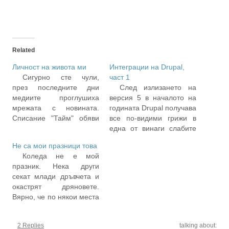
Related
Личност на живота ми
Интеграции на Drupal,
Сигурно сте чули,
част 1
през последните дни
След излизането на
медиите проглушиха
версия 5 в началото на
мрежата с новината.
годината Drupal получава
Списание "Тайм" обяви
все по-видими грижи в
за "личност на годината"
една от винаги слабите
теб. Тоест мен... тъй де,
части на всеки общ CMS
Не са мои празници това
иди разбери...
-- неофициалните
Коледа не е мой
Ентусиазирано се
приставки. Стигна се
празник. Нека други
включват и някои
дотам, че доста от
секат млади дръвчета и
блогове, но ми е приятно
нововъведенията в
окастрят дряновете.
да видя, че отново на
ядрото на очакваната
Вярно, че по някои места
върха на измислената
скоро версия 6 са в
тези непораснали още
новина са точно
основата си идеи, дошли
иглолистни са малка
измислилите я. Те си…
от полезни и…
2 Replies
talking about:
напаст за земеделските