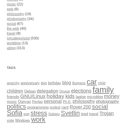
music
(22)
pets
(6)
philosophy
(19)
photography
(34)
social
(67)
the web
(40)
travel
(9)
Uncategorized
(530)
worktime
(13)
µblog
(313)
TAGS
car
blog
anarchy
anniversary
birthday
Bulgaria
child
BAS
family
elections
children
delegation
Debian
Drupal
holiday
kids
money
GNU/Linux
friends
laptop
microblog
philosophy
personal
photography
music
Ognyan
Pentax
Ph.D.
politics
social
Rover 200
rant
programming
protest
Sofia
Svetlin
stress
Trojan
son
Subaru
tired
travel
work
Windows
vote