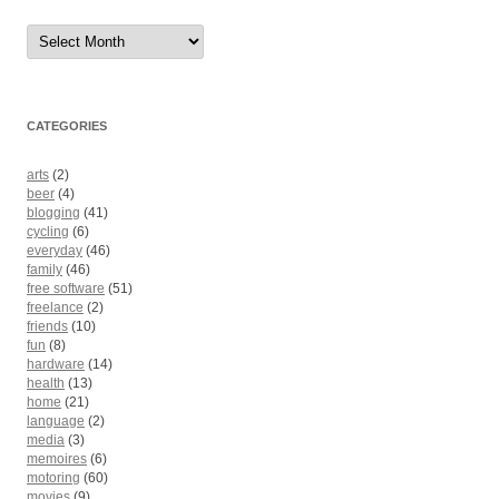
Archives
CATEGORIES
arts
(2)
beer
(4)
blogging
(41)
cycling
(6)
everyday
(46)
family
(46)
free software
(51)
freelance
(2)
friends
(10)
fun
(8)
hardware
(14)
health
(13)
home
(21)
language
(2)
media
(3)
memoires
(6)
motoring
(60)
movies
(9)