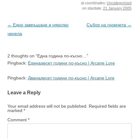
at coordinates:
Uncategorized
земи, но е вярно и друго
on stardate:
21 January 2005
-- че със систематичната
си политика на масово
залесяване с иглолистни
Post
←
Едно завръщане и няколко
Събор на гномчета
→
държавата през
navigation
чинела
последния около
половин век…
2 thoughts on “
Една година по-късно…
”
Pingback:
Единадесет години по-късно | Arcane Lore
Pingback:
Дванадесет години по-късно | Arcane Lore
Leave a Reply
Your email address will not be published.
Required fields are
marked
*
Comment
*