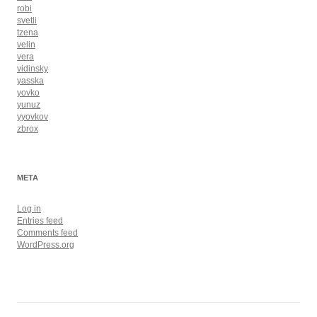
robi
svetli
tzena
velin
vera
vidinsky
yasska
yovko
yunuz
yyovkov
zbrox
META
Log in
Entries feed
Comments feed
WordPress.org