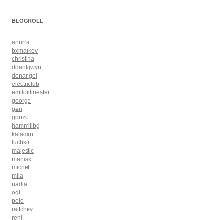
BLOGROLL
annrra
bxmarkov
christina
ddantgwyn
donangel
electriclub
emilonlinester
george
geri
gonzo
hammillbg
kaladan
luchko
majestic
maniax
michel
mila
nadia
ogi
peio
raltchev
reni