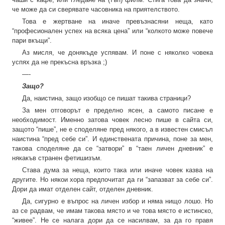
че може да си сверявате часовника на приятелството.
Това е жертване на иначе превъзнасяни неща, като
“професионален успех на всяка цена” или “колкото може повече
пари вкъщи”.
Аз мисля, че донякъде успявам. И поне с няколко човека
успях да не прекъсна връзка ;)
—-
Защо?
Да, наистина, защо изобщо се пишат такива страници?
За мен отговорът е пределно ясен, а самото писане е
необходимост. Именно затова човек лесно пише в сайта си,
защото “пише”, не е споделяне пред някого, а в известен смисъл
наистина “пред себе си”. И единствената причина, поне за мен,
такова споделяне да се “затвори” в “таен личен дневник” е
някакъв странен фетишизъм.
Става дума за неща, които така или иначе човек казва на
другите. Но някои хора предпочитат да ги “запазват за себе си”.
Дори да имат отделен сайт, отделен дневник.
Да, сигурно е въпрос на личен избор и няма нищо лошо. Но
аз се радвам, че имам такова място и че това място е истинско,
“живее”. Не се налага дори да се насилвам, за да го правя