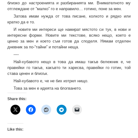
близко до настроенията и разбиранията ми. Внимателното му
отглеждане от “малко” го е направило… готино, поне за мен.
Затова имам нужда от това писане, колкото и рядко или
кратко да е то.
И новите ми интереси ще намират мястото си тук, в нови и
интересни форми. Новите ми текстове, всяко нещо, което е
ценно за мен и което съм готов да споделя. Нямам отделен
дневник за по-“тайни” и потайни неща.
—-
Най-хубавото нещо в това да имаш такъв бележник е, че
правейки го такъв, какъвто ти харесва, правейки го готин, той
става ценен и близък.
Най-хубавото е, че не бих изтрил нищо.
Това за мен е идеята на блогването.
Share this:
Like this: