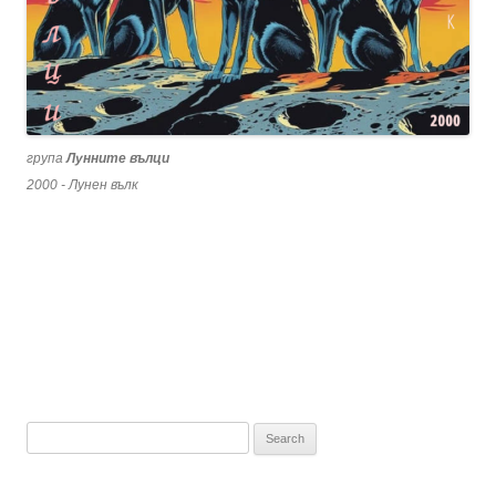
група
Лунните вълци
2000 - Лунен вълк
Search
for: