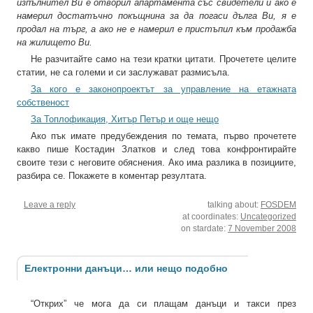
изпълнител Ви е отворил апартамента със свидетели и ако е
намерил достатъчно покъщнина за да погаси дълга Ви, я е
продал на търг, а ако не е намерил е пристъпил към продажба
на жилището Ви.
Не разчитайте само на тези кратки цитати. Прочетете целите
статии, не са големи и си заслужават размисъла.
За кого е законопроектът за управление на етажната
собственост
За Топлофикация, Хитър Петър и още нещо
Ако пък имате предубеждения по темата, първо прочетете
какво пише Костадин Златков и след това конфронтирайте
своите тези с неговите обяснения. Ако има разлика в позициите,
разбира се. Покажете в коментар резултата.
Leave a reply
talking about:
FOSDEM
at coordinates:
Uncategorized
on stardate:
7 November 2008
Електронни данъци… или нещо подобно
“Открих” че мога да си плащам данъци и такси през