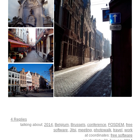
4 Replies
talking about:
2014
,
Belgium
,
Brussels
,
conference
,
FOSDEM
,
free
software
,
Jitsi
,
meeting
,
photowalk
,
travel
,
work
at coordinates:
free software