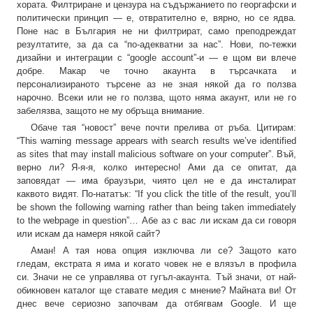
хората. Филтриране и цензура на съдържанието по георгафски и
политически принцип — е, отвратително е, вярно, но се ядва.
Поне нас в България не ни филтрират, само преподреждат
резултатите, за да са “по-адекватни за нас”. Нови, по-тежки
дизайни и интеграции с “google account”-и — е щом ви влече
добре. Макар че точно акаунта в търсачката и
персонализираното търсене аз не зная някой да го ползва
нарочно. Всеки или не го ползва, щото няма акаунт, или не го
забелязва, защото не му обръща внимание.
Обаче тая “новост” вече почти прелива от ръба. Цитирам:
“This warning message appears with search results we’ve identified
as sites that may install malicious software on your computer”. Въй,
верно ли? Я-я-я, колко интересно! Ами да се опитат, да
заповядат — има браузъри, чиято цел не е да инсталират
каквото видят. По-нататък: “If you click the title of the result, you’ll
be shown the following warning rather than being taken immediately
to the webpage in question”… Абе аз с вас ли искам да си говоря
или искам да намеря някой сайт?
Аман! А тая нова опция изключва ли се? Защото като
гледам, екстрата я има и когато човек не е влязъл в профила
си. Значи не се управлява от гугъл-акаунта. Тъй значи, от най-
обикновен каталог ще ставате медия с мнение? Майната ви! От
днес вече сериозно започвам да отбягвам Google. И ще