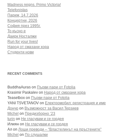
Madness reigns. Primo Victoria!
Telefonistas
Париж, 14.7.2026
Концертни, 2026
София през 1995г.
То късно е
Даирк Носталжи
Run for your lives!
Народ от смазани хора
Студенти нови
RECENT COMMENTS
BuddhaAuras
on
Първи пари от Fotolia
Krasimir Paskalev
on
Народ от смазани хора
Teasetbox
on
Първи пари от Fotolia
YANI TSVETANOV
on
Електромобил: регистрация и име
Дончо
on
Възможност за Васил Терзиев
Michel
on
Предизборно ’23
turin
on
Не гласувам и се гордея
Илиян
on
Не гласувам и се гордея
Ал
on
Лоши преводи – “Властелинът на пръстените”
Michel
on
По слушалки