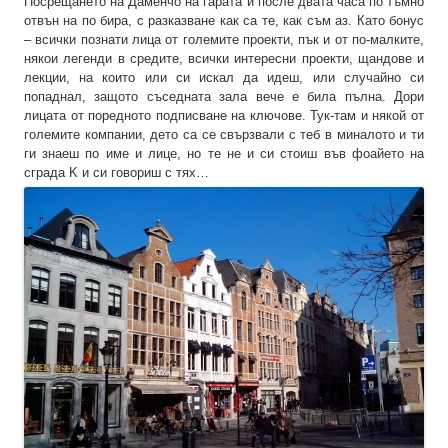
Посрещането на Даменчо на гарата и после двата часа по тъмно
отвън на по бира, с разказване как са те, как съм аз. Като бонус
– всички познати лица от големите проекти, пък и от по-малките,
някои легенди в средите, всички интересни проекти, щандове и
лекции, на които или си искал да идеш, или случайно си
попаднал, защото съседната зала вече е била пълна. Дори
лицата от поредното подписване на ключове. Тук-там и някой от
големите компании, дето са се свързвали с теб в миналото и ти
ги знаеш по име и лице, но те не и си стоиш във фоайето на
сграда K и си говориш с тях…