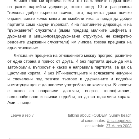
Всичко това ми прилича всеки път на злобните подмятания
на разни партийни дядковци, които след 10-ти разправяха
“толкова добре вървеше всичко, ето, партията даже всичко
оправи, вижте колко много автомобили има, а преди да дойде
партията само каруци вървяха”. И на партийните дядковци, и на
“държавните” служители (имам предвид малките шефчета в
държавни и бивши-псевдо-държавни структури, не конкретно
редовите държавни служители) им липсва трезва преценка на
едно отношение.
Липсва им преценка на отношението между прогрес, развитие
от една страна и принос от друга. И без партията щеше да има
автомобили, въпросът е какво е направила партията, за да са
щастливи хората. И без ИТ-инвестициите и всякаквите ненужни
и спечелени под тезгяха търгове в държавните и подобни
институции щеше да навлезе употребата на компютри. Въпросът
е какво са направили данъчни, енерго, топлофикация,
водоснабдяване и всички подобни, за да са щастливи хората.
Ами… нищо.
Leave a reply
talking about:
FOSDEM
,
Sunny beach
at coordinates:
Uncategorized
on stardate:
27 March 2008