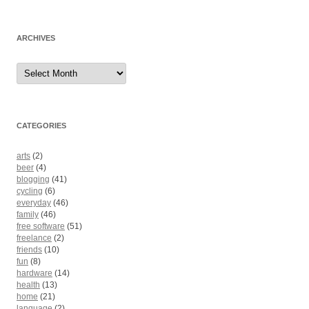
ARCHIVES
Archives
CATEGORIES
arts
(2)
beer
(4)
blogging
(41)
cycling
(6)
everyday
(46)
family
(46)
free software
(51)
freelance
(2)
friends
(10)
fun
(8)
hardware
(14)
health
(13)
home
(21)
language
(2)