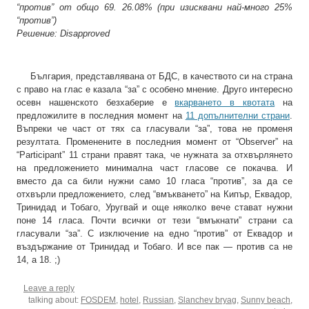
“против” от общо 69. 26.08% (при изисквани най-много 25%
“против”)
Решение: Disapproved
България, представлявана от БДС, в качеството си на страна
с право на глас е казала “за” с особено мнение. Друго интересно
осевн нашенското безхаберие е
вкарването в квотата
на
предложилите в последния момент на
11 допълнителни страни
.
Въпреки че част от тях са гласували “за”, това не променя
резултата. Променените в последния момент от “Observer” на
“Participant” 11 страни правят така, че нужната за отхвърлянето
на предложението минимална част гласове се покачва. И
вместо да са били нужни само 10 гласа “против”, за да се
отхвърли предложението, след “вмъкването” на Кипър, Еквадор,
Тринидад и Тобаго, Уругвай и още няколко вече стават нужни
поне 14 гласа. Почти всички от тези “вмъкнати” страни са
гласували “за”. С изключение на едно “против” от Еквадор и
въздържание от Тринидад и Тобаго. И все пак — против са не
14, а 18. ;)
Leave a reply
talking about:
FOSDEM
,
hotel
,
Russian
,
Slanchev bryag
,
Sunny beach
,