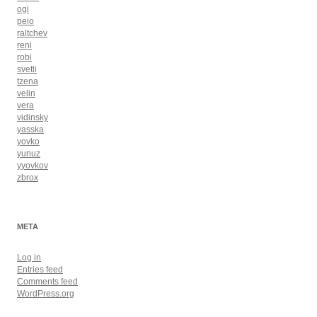
ogi
peio
raltchev
reni
robi
svetli
tzena
velin
vera
vidinsky
yasska
yovko
yunuz
yyovkov
zbrox
META
Log in
Entries feed
Comments feed
WordPress.org