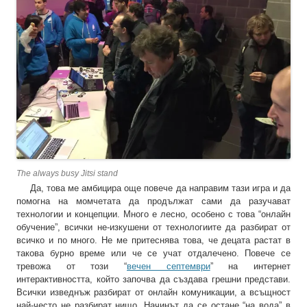
The always busy Jitsi stand
Да, това ме амбицира още повече да направим тази игра и да
помогна на момчетата да продължат сами да разучават
технологии и концепции. Много е лесно, особено с това “онлайн
обучение”, всички не-изкушени от технологиите да разбират от
всичко и по много. Не ме притеснява това, че децата растат в
такова бурно време или че се учат отдалечено. Повече се
тревожа от този “
вечен септември
” на интернет
интерактивността, който започва да създава грешни представи.
Всички изведнъж разбират от онлайн комуникации, а всъщност
най-често не разбират нищо. Начинът да се остане “на вода” в