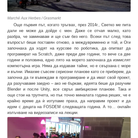
Marché Aux Herbes / Grasmarkt
Още първия път, когато тръгвах, през 2014г., Светко ме пита
дали не може да дойде с мен. Даже се отчая малко, като
разбра, че заминавам и ще съм без него. Всеки път след това
въпросът беше поставян отново, а междувременно и той, и Оги
започнаха да ходят на курсове по роботика, да опитват да
програмират на Scratch, даже преди две години, то вече са две
години и половина, едно лято на морето започнаха да измислят
компютърна игра. Няма да издавам тайни, но е свързана с море
и вълни. Имахме съвсем сериозни планове като се приберем, да
започна да ги въвеждам в програмиране и да имат свой проект,
да разучаваме заедно – ако не бъркам, идеята беше да разучим
Blender и после Unity, все свръх амбициозни планове. Така и
още стои на трупчета, но пък точно миналата година реших, че е
крайно време да ѝ изтупаме праха, да направим проект и да
идем с децата на FOSDEM следващата година. А то… онлайн
излъчване на видеозаписи на лекции.