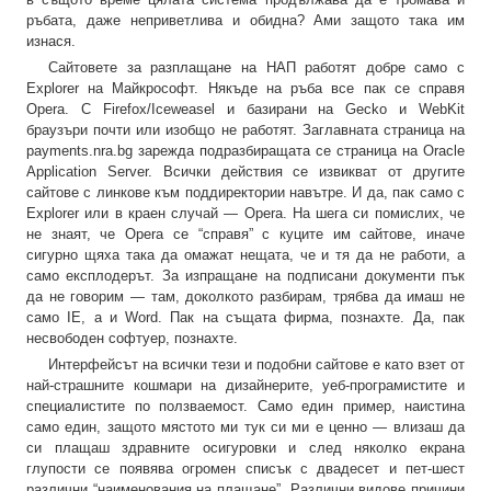
ръбата, даже неприветлива и обидна? Ами защото така им
изнася.
Сайтовете за разплащане на НАП работят добре само с
Explorer на Майкрософт. Някъде на ръба все пак се справя
Opera. С Firefox/Iceweasel и базирани на Gecko и WebKit
браузъри почти или изобщо не работят. Заглавната страница на
payments.nra.bg зарежда подразбиращата се страница на Oracle
Application Server. Всички действия се извикват от другите
сайтове с линкове към поддиректории навътре. И да, пак само с
Explorer или в краен случай — Opera. На шега си помислих, че
не знаят, че Opera се “справя” с куците им сайтове, иначе
сигурно щяха така да омажат нещата, че и тя да не работи, а
само експлодерът. За изпращане на подписани документи пък
да не говорим — там, доколкото разбирам, трябва да имаш не
само IE, а и Word. Пак на същата фирма, познахте. Да, пак
несвободен софтуер, познахте.
Интерфейсът на всички тези и подобни сайтове е като взет от
най-страшните кошмари на дизайнерите, уеб-програмистите и
специалистите по ползваемост. Само един пример, наистина
само един, защото мястото ми тук си ми е ценно — влизаш да
си плащаш здравните осигуровки и след няколко екрана
глупости се появява огромен списък с двадесет и пет-шест
различни “наименования на плащане”. Различни видове причини