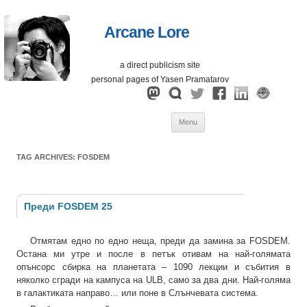
Arcane Lore
a direct publicism site
personal pages of Yasen Pramatarov
Skip
Menu
to
content
TAG ARCHIVES:
FOSDEM
Преди FOSDEM 25
Отмятам едно по едно неща, преди да замина за FOSDEM.
Остана ми утре и после в петък отивам на най-голямата
опънсорс сбирка на планетата – 1090 лекции и събития в
няколко сгради на кампуса на ULB, само за два дни. Най-голяма
в галактиката направо… или поне в Слънчевата система.