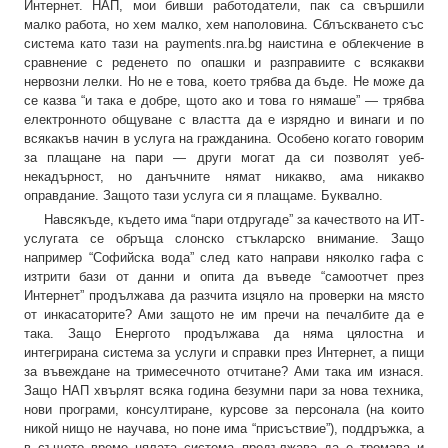
Интернет. НАП, мои бивши работодатели, пак са свършили
малко работа, но хем малко, хем наполовина. Сблъскването със
система като тази на payments.nra.bg наистина е облекчение в
сравнение с реденето по опашки и разправиите с всякакви
нервозни лелки. Но не е това, което трябва да бъде. Не може да
се казва “и така е добре, щото ако и това го нямаше” — трябва
електронното общуване с властта да е изрядно и винаги и по
всякакъв начин в услуга на гражданина. Особено когато говорим
за плащане на пари — други могат да си позволят уеб-
некадърност, но данъчните нямат никакво, ама никакво
оправдание. Защото тази услуга си я плащаме. Буквално.
Навсякъде, където има “пари отдругаде” за качеството на ИТ-
услугата се обръща слонско стъкларско внимание. Защо
например “Софийска вода” след като направи няколко гафа с
изтрити бази от данни и опита да въведе “самоотчет през
Интернет” продължава да разчита изцяло на проверки на място
от инкасаторите? Ами защото не им пречи на печалбите да е
така. Защо Енергото продължава да няма цялостна и
интегрирана система за услуги и справки през Интернет, а пищи
за въвеждане на тримесечното отчитане? Ами така им изнася.
Защо НАП хвърлят всяка година безумни пари за нова техника,
нови програми, консултиране, курсове за персонала (на които
никой нищо не научава, но поне има “присъствие”), поддръжка, а
в същото време цялата система продължава да е тромава и