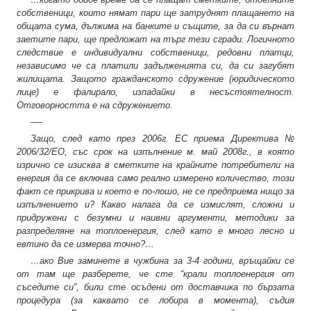
собственици, които нямат пари ще затруднят плащането на
общата сума, дължима на банките и същите, за да си върнат
заетите пари, ще предложат на търг тези сгради. Логичното
следствие е индивидуални собственици, редовни платци,
независимо че са платили задълженията си, да си загубят
жилищата. Защото гражданското сдружение (юридическото
лице) е фалирало, изпадайки в несъстоятелност.
Отговорността е на сдружението.
—-
Защо, след като през 2006г. ЕС приема Директива №
2006/32/ЕО, със срок на изпълнение м. май 2008г., в която
изрично се изисква в сметките на крайните потребители на
енергия да се включва само реално измерено количество, този
факт се прикрива и което е по-лошо, не се предприема нищо за
изпълнението и? Какво налага да се измислят, сложни и
придружени с безумни и наивни аргументи, методики за
разпределяне на топлоенергия, след като е много лесно и
евтино да се измерва точно?…
…ако Вие заминете в чужбина за 3-4 години, връщайки се
от там ще разберете, че сте “крали топлоенергия от
съседите си”, били сте осъдени от доставчика по бързата
процедура (за каквато се лобира в момента), съдия