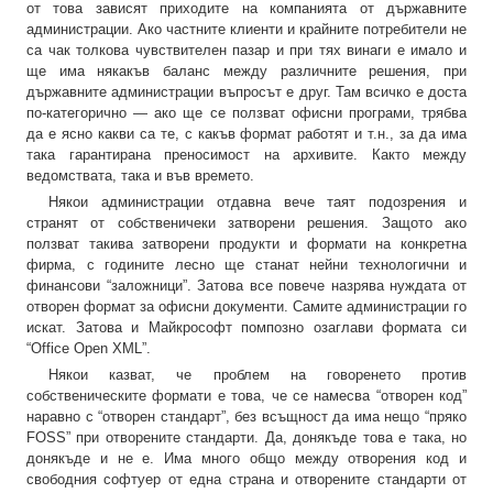
от това зависят приходите на компанията от държавните
администрации. Ако частните клиенти и крайните потребители не
са чак толкова чувствителен пазар и при тях винаги е имало и
ще има някакъв баланс между различните решения, при
държавните администрации въпросът е друг. Там всичко е доста
по-категорично — ако ще се ползват офисни програми, трябва
да е ясно какви са те, с какъв формат работят и т.н., за да има
така гарантирана преносимост на архивите. Както между
ведомствата, така и във времето.
Някои администрации отдавна вече таят подозрения и
странят от собственичеки затворени решения. Защото ако
ползват такива затворени продукти и формати на конкретна
фирма, с годините лесно ще станат нейни технологични и
финансови “заложници”. Затова все повече назрява нуждата от
отворен формат за офисни документи. Самите администрации го
искат. Затова и Майкрософт помпозно озаглави формата си
“Office Open XML”.
Някои казват, че проблем на говоренето против
собственическите формати е това, че се намесва “отворен код”
наравно с “отворен стандарт”, без всъщност да има нещо “пряко
FOSS” при отворените стандарти. Да, донякъде това е така, но
донякъде и не е. Има много общо между отворения код и
свободния софтуер от една страна и отворените стандарти от