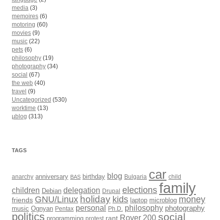
media
(3)
memoires
(6)
motoring
(60)
movies
(9)
music
(22)
pets
(6)
philosophy
(19)
photography
(34)
social
(67)
the web
(40)
travel
(9)
Uncategorized
(530)
worktime
(13)
µblog
(313)
TAGS
car
blog
anarchy
anniversary
birthday
Bulgaria
child
BAS
family
elections
children
delegation
Debian
Drupal
holiday
kids
money
GNU/Linux
friends
laptop
microblog
philosophy
personal
photography
music
Ognyan
Pentax
Ph.D.
politics
social
Rover 200
rant
programming
protest