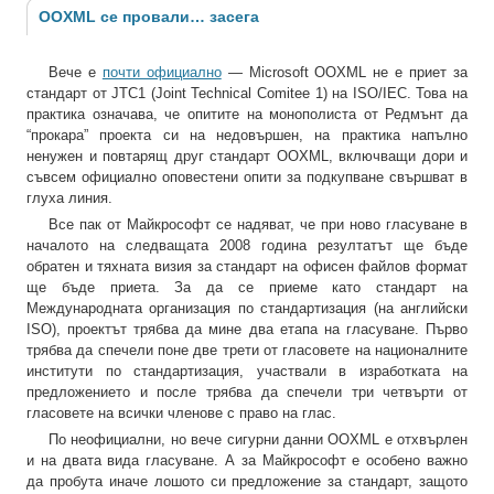
OOXML се провали… засега
Вече е
почти официално
— Microsoft OOXML не е приет за
стандарт от JTC1 (Joint Technical Comitee 1) на ISO/IEC. Това на
практика означава, че опитите на монополиста от Редмънт да
“прокара” проекта си на недовършен, на практика напълно
ненужен и повтарящ друг стандарт OOXML, включващи дори и
съвсем официално оповестени опити за подкупване свършват в
глуха линия.
Все пак от Майкрософт се надяват, че при ново гласуване в
началото на следващата 2008 година резултатът ще бъде
обратен и тяхната визия за стандарт на офисен файлов формат
ще бъде приета. За да се приеме като стандарт на
Международната организация по стандартизация (на английски
ISO), проектът трябва да мине два етапа на гласуване. Първо
трябва да спечели поне две трети от гласовете на националните
институти по стандартизация, участвали в изработката на
предложението и после трябва да спечели три четвърти от
гласовете на всички членове с право на глас.
По неофициални, но вече сигурни данни OOXML е отхвърлен
и на двата вида гласуване. А за Майкрософт е особено важно
да пробута иначе лошото си предложение за стандарт, защото