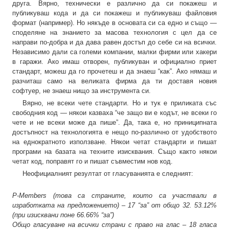
друга. Вярно, технически е различно да си покажеш и
публикуваш кода и да си покажеш и публикуваш файловия
формат (например). Но някъде в основата си са едно и също —
споделяне на знанието за масова технология с цел да се
направи по-добра и да дава равен достъп до себе си на всички.
Независимо дали са големи компании, малки фирми или хакери
в гаражи. Ако имаш отворен, публикуван и официално приет
стандарт, можеш да го прочетеш и да знаеш “как”. Ако нямаш и
разчиташ само на великата фирма да ти доставя новия
софтуер, не знаеш нищо за инструмента си.
Вярно, не всеки чете стандарти. Но и тук е приликата със
свободния код — някои казваха “че защо ви е кодът, не всеки го
чете и не всеки може да пише”. Да, така е, но приниципната
достъпност на технологията е нещо по-различно от удобството
на еднократното използване. Някои четат стандарти и пишат
програми на базата на техните изисквания. Също както някои
четат код, поправят го и пишат съвместим нов код.
Неофициалният резултат от гласуванията е следният:
P-Members (това са страните, които са участвали в
изработката на предложението) – 17 “за” от общо 32. 53.12%
(при изисквани поне 66.66% “за”)
Общо гласуване на всички страни с право на глас – 18 гласа