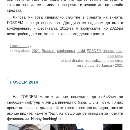
този потоп е да се осмислят процесите и ценностите на онлайн
средата.
Липсва ми това специално събитие в средата на зимата.
FOSDEM е нещо специално. Догодина се надявам да има и
конференции, и фестивали. 2021-ва я пропускаме, но 2022-ра
вече трябва да е ок, че ние остаряваме, децата растат…
Leave a reply
talking about:
2021
,
Brussels
,
conference
,
covid
,
FOSDEM
,
friends
,
kids
,
memories
at coordinates:
free software
,
memoires
on stardate:
26 January 2021
FOSDEM 2014
На FOSDEM можете да ме намерите, да побъбрим за
свободен софтуер и/или да пийнем по бира. С Jitsi съм. Нямах
време да проверя дали и кой от хората наоколо ще идва, така че
ако ме видите, кажете “бау”. Аз също ще се огеждам за познати
физиономии. Happy hacking! :)