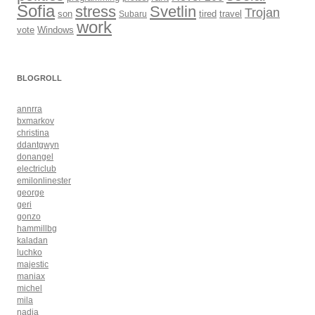
Sofia
Svetlin
stress
Trojan
son
Subaru
tired
travel
work
Windows
vote
BLOGROLL
annrra
bxmarkov
christina
ddantgwyn
donangel
electriclub
emilonlinester
george
geri
gonzo
hammillbg
kaladan
luchko
majestic
maniax
michel
mila
nadia