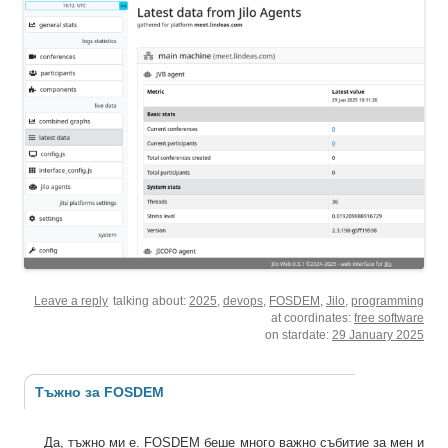
Leave a reply
talking about:
2025
,
devops
,
FOSDEM
,
Jilo
,
programming
at coordinates:
free software
on stardate:
29 January 2025
Тъжно за FOSDEM
Да, тъжно ми е. FOSDEM беше много важно събитие за мен и