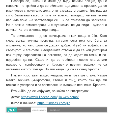
Разбира се, никой не може да види всички лекции, да не
говорим, че трябва и да се обиколят щандове на проекти, да се
види човек с приятели, докато тича между сградите. Тръгваш да
си отбелязваш каквото ти е интересно, виждаш, че във всеки
час има поне 2-3 застъпващи се… и се отказваш да записваш.
Но е важна атмосферата и ентусиазма, не да видиш буквално
всичко. Като в живота, един вид…
Та отмятането – днес привърших някои неща в Jilo. Като
след всяка голяма промяна, сигурно сега има сто бъга за
оправяне, но като цяло се държи добре. И уеб интерфейсът, и
сървърът, и агентите. Следващата стъпка е да се концентрирам
пак върху парсването на логовете, за да идват по-точни и по-
подробни данни. Също и да се събират повече статистики
наживо от конференциите. Красивите цветни графики не са
отказали никого, тъй де. Но тия неща ще са за след Брюксел.
Пак ми изостават видео нещата, но и това ще стане. Чакам
малко техника (микрофони, стойки и т.н.), които пък ще ми
влязат в употреба и за записване на китари и песнички. Красота.
Ето и Jilo, да се изфукам, за който се интересува:
демо:
https://work.lindeas.com/jilo-web-demo/
инфо и линкове:
https://lindeas.com/jilo