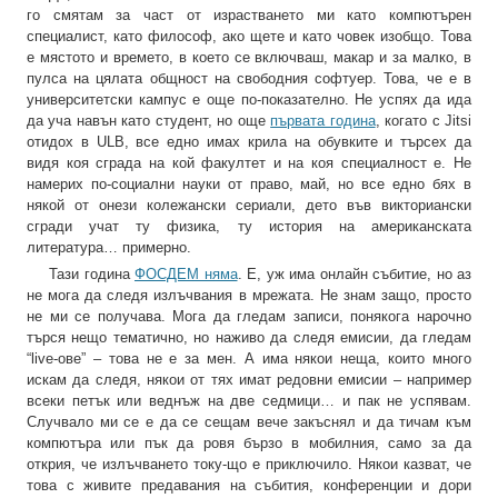
го смятам за част от израстването ми като компютърен
специалист, като философ, ако щете и като човек изобщо. Това
е мястото и времето, в което се включваш, макар и за малко, в
пулса на цялата общност на свободния софтуер. Това, че е в
университетски кампус е още по-показателно. Не успях да ида
да уча навън като студент, но още
първата година
, когато с Jitsi
отидох в ULB, все едно имах крила на обувките и търсех да
видя коя сграда на кой факултет и на коя специалност е. Не
намерих по-социални науки от право, май, но все едно бях в
някой от онези колежански сериали, дето във викториански
сгради учат ту физика, ту история на американската
литература… примерно.
Тази година
ФОСДЕМ няма
. Е, уж има онлайн събитие, но аз
не мога да следя излъчвания в мрежата. Не знам защо, просто
не ми се получава. Мога да гледам записи, понякога нарочно
търся нещо тематично, но наживо да следя емисии, да гледам
“live-ове” – това не е за мен. А има някои неща, които много
искам да следя, някои от тях имат редовни емисии – например
всеки петък или веднъж на две седмици… и пак не успявам.
Случвало ми се е да се сещам вече закъснял и да тичам към
компютъра или пък да ровя бързо в мобилния, само за да
открия, че излъчването току-що е приключило. Някои казват, че
това с живите предавания на събития, конференции и дори