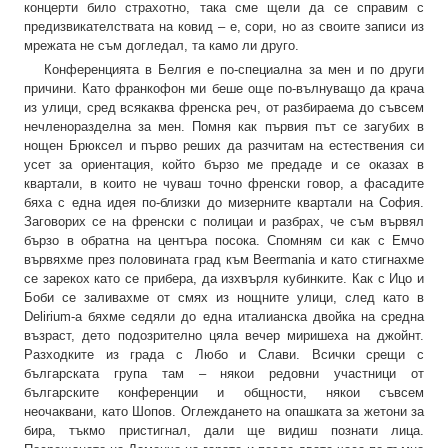
концерти било страхотно, така сме щели да се справим с
предизвикателствата на ковид – е, сори, но аз своите записи из
мрежата не съм догледал, та камо ли друго.
Конференцията в Белгия е по-специална за мен и по други
причини. Като франкофон ми беше още по-вълнуващо да крача
из улици, сред всякаква френска реч, от разбираема до съвсем
нечленоразделна за мен. Помня как първия път се загубих в
нощен Брюксел и първо реших да разчитам на естествения си
усет за ориентация, който бързо ме предаде и се оказах в
квартали, в които не чуваш точно френски говор, а фасадите
бяха с една идея по-близки до мизерните квартали на София.
Заговорих се на френски с полицаи и разбрах, че съм вървял
бързо в обратна на центъра посока. Спомням си как с Емчо
вървяхме през половината град към Beermania и като стигнахме
се зарекох като се прибера, да изхвърля кубинките. Как с Ицо и
Боби се заливахме от смях из нощните улици, след като в
Delirium-а бяхме седяли до една италианска двойка на средна
възраст, дето подозрително цяла вечер миришеха на джойнт.
Разходките из града с Любо и Слави. Всички срещи с
българската група там – някои редовни участници от
българските конференции и общности, някои съвсем
неочаквани, като Шопов. Оглеждането на опашката за жетони за
бира, тъкмо пристигнал, дали ще видиш познати лица.