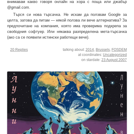
внимавам какво говоря онлайн на хора с поща или джабър
@gmail.com.
Търся си нова търсачка. Не искам да ползвам Google за
целта, затова да питам — някой ползва ли вече алтернатива? За
предпочитане на компания, която има проверима подкрепа за
свободния софтуер. Или някаква разпределена мета-търсачка
(ако са се появили истински работещи вече).
20 Replies
talking about:
2014
,
Brussels
,
FOSDEM
at coordinates:
Uncategorized
on stardate:
23 August 2007