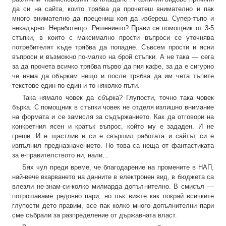
да си на сайта, които трябва да прочетеш внимателно и пак
много внимателно да прецениш коя да избереш. Супер-тъпо и
некадърно. Неработещо. Решението? Прави се помощник от 3-5
стъпки, в които с максимално прости въпроси се уточнява
потребителят къде трябва да попадне. Съвсем прости и ясни
въпроси и възможно по-малко на брой стъпки. А не така — сега
за да прочета всичко трябва първо да пия кафе, за да е сигурно
че няма да объркам нещо и после трябва да им чета тъпите
текстове един по един и то няколко пъти.
Така нямало човек да сбърка? Глупости, точно така човек
бърка. С помощник в стъпки човек не отделя излишно внимание
на формата и се замисля за съдържанието. Как да отговори на
конкретния ясен и кратък въпрос, който му е зададен. И не
греши. И е щастлив и си е свършил работата и сайтът си е
изпълнил предназначението. Но това са неща от фантастиката
за е-правителството ни, нали…
Бях чул преди време, че благодарение на промените в НАП,
най-вече вкарването на данните в електронен вид, в бюджета са
влезли не-знам-си-колко милиарда допълнително. В смисъл —
потрошаваме редовно пари, но пък вижте как покрай всичките
глупости дето правим, все пак колко много допълнителни пари
сме събрали за разпределение от държавната власт.