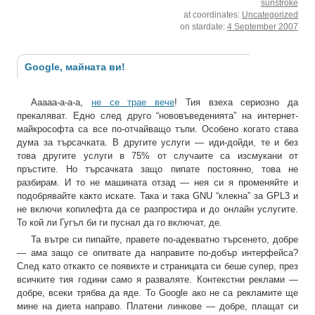
sunstroke
at coordinates:
Uncategorized
on stardate:
4 September 2007
Google, майната ви!
Ааааа-а-а-а,
не се трае вече
! Тия взеха сериозно да
прекаляват. Едно след друго “нововъведенията” на интернет-
майкрософта са все по-отчайващо тъпи. Особено когато става
дума за търсачката. В другите услуги — иди-дойди, те и без
това другите услуги в 75% от случаите са изсмукани от
пръстите. Но търсачката защо пипате постоянно, това не
разбирам. И то не машината отзад — нея си я променяйте и
подобрявайте както искате. Така и така GNU “клекна” за GPL3 и
не включи копилефта да се разпростира и до онлайн услугите.
То кой ли Гугъл би ги пуснал да го включат, де.
Та вътре си пипайте, правете по-адекватно търсенето, добре
— ама защо се опитвате да направите по-добър интерфейса?
След като откакто се появихте и страницата си беше супер, през
всичките тия години само я разваляте. Контекстни реклами —
добре, всеки трябва да яде. То Google ако не са рекламите ще
мине на диета направо. Платени линкове — добре, плащат си