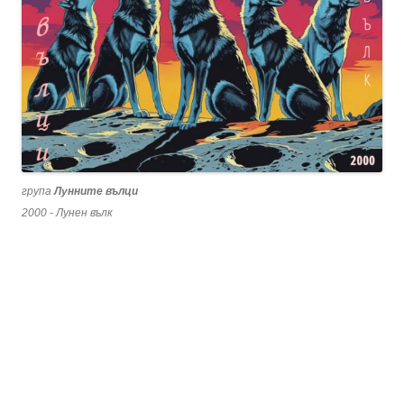
група
Лунните вълци
2000 - Лунен вълк