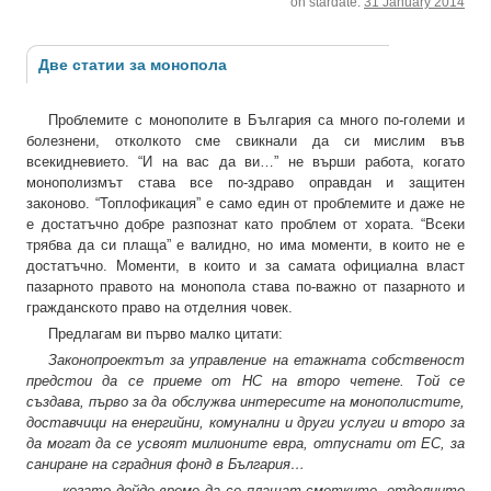
on stardate:
31 January 2014
Две статии за монопола
Проблемите с монополите в България са много по-големи и
болезнени, отколкото сме свикнали да си мислим във
всекидневието. “И на вас да ви…” не върши работа, когато
монополизмът става все по-здраво оправдан и защитен
законово. “Топлофикация” е само един от проблемите и даже не
е достатъчно добре разпознат като проблем от хората. “Всеки
трябва да си плаща” е валидно, но има моменти, в които не е
достатъчно. Моменти, в които и за самата официална власт
пазарното правото на монопола става по-важно от пазарното и
гражданското право на отделния човек.
Предлагам ви първо малко цитати:
Законопроектът за управление на етажната собственост
предстои да се приеме от НС на второ четене. Той се
създава, първо за да обслужва интересите на монополистите,
доставчици на енергийни, комунални и други услуги и второ за
да могат да се усвоят милионите евра, отпуснати от ЕС, за
саниране на сградния фонд в България…
…когато дойде време да се плащат сметките, отделните