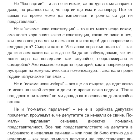
Не “без партии” – и аз не ги искам, аз по душа съм анархист
даже, но реалността е, че партии ще има и занапред. Пък от
време на време може да изпълняват и ролята си да ни
представляват.
Не и “искаме нова конституция” – то и аз много неща искам,
ама колко хора знаят какво е конституция, какво се пише в нея,
кои точно неща са лоши в сегашната и как ще бъдат поправени в
следващата? Също и като с “без лоши хора във властта” – как
да ги знаем какви са, а и да не би да се заблуждаваме, че тия
лоши хора са попаднали там случайно, неорганизирано и
самодейно? Ако имахме конкретен критерий, както например при
лустрация на комунистическата номенклатура… ама нали преди
години изпуснахме тоя влак…
Не и “искаме нови избори” – ако ще са същите, да идат които
ги искат на някой остров и да си ги правят всяка неделя. “Пак и
пак, докато ни хареса” не ми допада като основа за дълготрайна
връзка.
Не и “по-малък парламент” – не е в бройката депутати
проблемът, проблемът е, че депутатите са ненаяли се свине. По-
малък парламент означава директно по-малка
представителност. Все пак представителството на депутата в
събранието е неделима единица – или поне би било етично да е
неделима – как така по-малко депутати ще представляват по-