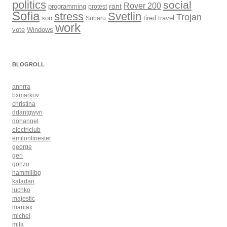
politics
social
Rover 200
rant
programming
protest
Sofia
Svetlin
stress
Trojan
son
Subaru
tired
travel
work
Windows
vote
BLOGROLL
annrra
bxmarkov
christina
ddantgwyn
donangel
electriclub
emilonlinester
george
geri
gonzo
hammillbg
kaladan
luchko
majestic
maniax
michel
mila