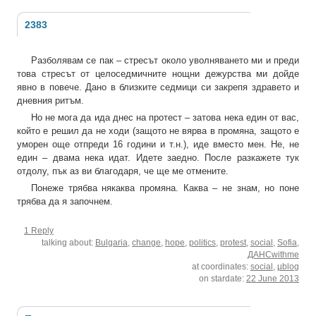
2383
Разболявам се пак – стресът около уволняването ми и преди
това стресът от целоседмичните нощни дежурства ми дойде
явно в повече. Дано в близките седмици си закрепя здравето и
дневния ритъм.
Но не мога да ида днес на протест – затова нека един от вас,
който е решил да не ходи (защото не вярва в промяна, защото е
уморен още отпреди 16 години и т.н.), иде вместо мен. Не, не
един – двама нека идат. Идете заедно. После разкажете тук
отдолу, пък аз ви благодаря, че ще ме отмените.
Понеже трябва някаква промяна. Каква – не знам, но поне
трябва да я започнем.
1 Reply
talking about:
Bulgaria
,
change
,
hope
,
politics
,
protest
,
social
,
Sofia
,
ДАНСwithme
at coordinates:
social
,
µblog
on stardate:
22 June 2013