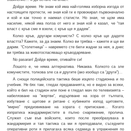
Дойде време. Не знам кой има най-голяма изборна изгода от
настоящите протести, не зная кой ги е провокирал първоначално
и кой и как точно е наемал статисти. Но зная, че щом има
насилие, някой има полза от него и зная кой е казал, че “тая
власт с кръв сме я взели, с кръв ще я дадем”.
Колко кръв, другари комунисти? С колко кръв ще дадете
властта? Кажете, за да знаем. Колко ви трябва – кажете и ще ви
дарим. “Столетница” – навремето сте били жадни за нея, а днес
ви трябва за животоспасяващо кръводаряване.
No pasaran! Дойде време, отивайте си!
Лошото е, че няма алтернатива. Никаква. Колкото са зле
комунистите, толкова зле са и другите (ако изобщо са “други”)…
А снощи полицейската тактика беше изцяло стадионна и по
учебник. Не бях там, гледах предаванията, но е видно за всеки,
който е бил на стадион или поне е гледал мач по телевизията –
набелязване на “жертви”, издърпване на хора от тълпата,
избутване с щитове и ритане с кубинките изпод щитовете,
“мирно” предизвикване на хората с притискане… Когато
изпратиха жандармеристите в пълно снаряжение, пролича.
Служил съм във войските, които после преобразуваха в
жандармерия и тая тактика са ми я преподавали, съседните
оперативни роти я прилагаха всяка седмица в упражнения по