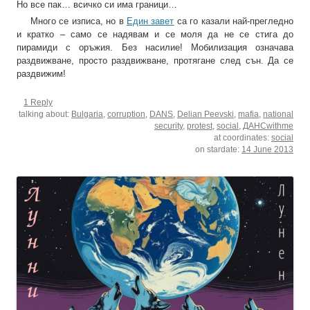
Но все пак… всичко си има граници…
Много се изписа, но в
Един завет
са го казали най-прегледно
и кратко – само се надявам и се моля да не се стига до
пирамиди с оръжия. Без насилие! Мобилизация означава
раздвижване, просто раздвижване, протягане след сън. Да се
раздвижим!
1 Reply
talking about:
Bulgaria
,
corruption
,
DANS
,
Delian Peevski
,
mafia
,
national
security
,
protest
,
social
,
ДАНСwithme
at coordinates:
social
on stardate:
14 June 2013