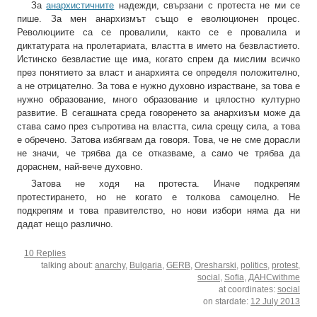
За
анархистичните
надежди, свързани с протеста не ми се
пише. За мен анархизмът също е еволюционен процес.
Революциите са се провалили, както се е провалила и
диктатурата на пролетариата, властта в името на безвластието.
Истинско безвластие ще има, когато спрем да мислим всичко
през понятието за власт и анархията се определя положително,
а не отрицателно. За това е нужно духовно израстване, за това е
нужно образование, много образование и цялостно културно
развитие. В сегашната среда говоренето за анархизъм може да
става само през съпротива на властта, сила срещу сила, а това
е обречено. Затова избягвам да говоря. Това, че не сме дорасли
не значи, че трябва да се отказваме, а само че трябва да
дораснем, най-вече духовно.
Затова не ходя на протеста. Иначе подкрепям
протестирането, но не когато е толкова самоцелно. Не
подкрепям и това правителство, но нови избори няма да ни
дадат нещо различно.
10 Replies
talking about:
anarchy
,
Bulgaria
,
GERB
,
Oresharski
,
politics
,
protest
,
social
,
Sofia
,
ДАНСwithme
at coordinates:
social
on stardate:
12 July 2013