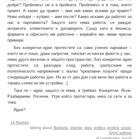
добре? Проблемът не е в бройката. Проблемът е в това, което
правят. А какво да правят – ами ние какво искаме да правят?
Нови избори – хубаво – ами после? Какво искаме да работят за
нас в парламента? Защото като няма работа, се раждат
интригите, клеветенето и далаверите. Също като в бизнеса,
фирмите и офисното им работене – вярвайте ми, имам пресни
примери.
Без конкретни идеи протестите са само уличен карнавал –
което не е лошо, даже напротив, липсват истински фиести у нас,
няма друго веселие в общото пространство. Без конкретни идеи
протестите са разходка след работа, разпускане на
политическото напрежение с малко “креативни лозунги” преди
следващия работен ден. Но аз от два дни съм вече без работа и
такава схема не ме устройва. ;)
Така че – идеи, защото ги няма, а трябват. Конкретни. Ясни.
Разбираеми. Логични. Утре който протестира, нека се сети и за
това.
Идеи?
14 Replies
talking about:
Bulgaria
,
change
,
idea
,
politics
,
protest
,
social
,
ДАНСwithme
at coordinates:
social