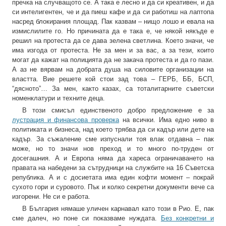
пречка на случващото се. А така е лесно и да си креативен, и да
си интелигентен, че и да пиеш кафе и да си работиш на лаптопа
насред блокирания площад. Пак казвам – нищо лошо и евала на
измислилите го. Но причината да е така е, че някой някъде е
решил на протеста да се дава зелена светлина. Което значи, че
има изгода от протеста. Не за мен и за вас, а за тези, които
могат да кажат на полицията да не закача протеста и да го пази.
А аз не вярвам на добрата душа на силовите организации на
властта. Вие решете кой стои зад това – ГЕРБ, ББ, БСП,
“дясното”… За мен, както казах, са тоталитарните съветски
номенклатури и техните деца.
В този смисъл единственото добро предложение е за
лустрация и финансова проверка
на всички. Има едно ниво в
политиката и бизнеса, над което трябва да си кадър или дете на
кадър. За съжаление сме изпуснали тоя влак отдавна – пак
може, но то значи нов преход и то много по-труден от
досегашния. А и Европа няма да хареса ограничаването на
правата на набедени за сътрудници на службите на 16 Съветска
република. А и с досиетата има един кофти момент – покрай
сухото гори и суровото. Пък и колко секретни документи вече са
изгорени. Не си е работа.
В България нямаше уличен карнавал като този в Рио. Е, пак
сме далеч, но поне си показваме нуждата.
Без конкретни и