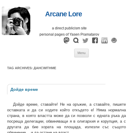
Arcane Lore
a direct publicism site
personal pages of Yasen Pramatarov
Skip
Menu
to
content
TAG ARCHIVES:
ДАНСWITHME
Дойде време
Дойде време, ставайте! Не на оръжие, а ставайте, пишете
оставката и да си ходите който откъдето е! Няма нормална
страна, в която властта може да си позволи с едната ръка да
посреща делегации, обвиняващи я в олигархия и корупция, а с
другата да бие хората на площада, излезли със същото
обвинение… и да остане на власт.