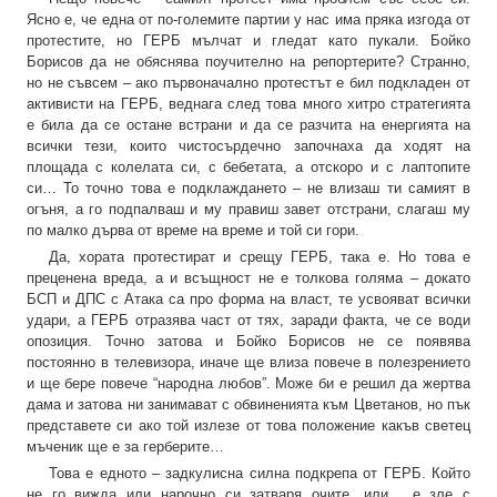
Ясно е, че една от по-големите партии у нас има пряка изгода от
протестите, но ГЕРБ мълчат и гледат като пукали. Бойко
Борисов да не обяснява поучително на репортерите? Странно,
но не съвсем – ако първоначално протестът е бил подкладен от
активисти на ГЕРБ, веднага след това много хитро стратегията
е била да се остане встрани и да се разчита на енергията на
всички тези, които чистосърдечно започнаха да ходят на
площада с колелата си, с бебетата, а отскоро и с лаптопите
си… То точно това е подклаждането – не влизаш ти самият в
огъня, а го подпалваш и му правиш завет отстрани, слагаш му
по малко дърва от време на време и той си гори.
Да, хората протестират и срещу ГЕРБ, така е. Но това е
преценена вреда, а и всъщност не е толкова голяма – докато
БСП и ДПС с Атака са про форма на власт, те усвояват всички
удари, а ГЕРБ отразява част от тях, заради факта, че се води
опозиция. Точно затова и Бойко Борисов не се появява
постоянно в телевизора, иначе ще влиза повече в полезрението
и ще бере повече “народна любов”. Може би е решил да жертва
дама и затова ни занимават с обвиненията към Цветанов, но пък
представете си ако той излезе от това положение какъв светец
мъченик ще е за герберите…
Това е едното – задкулисна силна подкрепа от ГЕРБ. Който
не го вижда или нарочно си затваря очите, или… е зле с