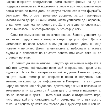
накрая интригите продължават, само сменят форма, за да се
поддържа интересът. А нормалните хора – ами нормалните хора
всяка вечер се питат дали си струва търпенето в тая фирма^W
България. Често сме прекалено уморени, за да планираме
живота си по-добре и най-многото, което успяваме да направим,
е да помечтаем малко преди сън. До утре в другия спектакъл.
Нали ви казвам – обезсърчаващо. А без сърце как?
Стои ми възможността за живот навън. Засега успявам да
заспивам с друга мечта вечер – къща с двор и офис. Дали е
измисляне на свое ъгълче в същия концлагер, дали е нещо
повече – не знам. Дали телевизионната, изборна и властова
лудница е приоритет на жълтите павета или само така ни се
струва – не знам.
Но реших да пиша отново. Защото да назначиш мафията в
тайните служби официално вече май е прекалено, дори и за
лудница. Не се бях интересувал кой е Делян Пеевски преди,
защото имам филтър за неприятни неща и подбирам сам
темите, по които да се информирам в Интернет. Та аз години
наред не знаех коя е Фидосова, докато веднъж ми я показаха на
телевизор и питах дали са й дали две столчета в парламента.
Но за Пеевски и ДАНС – нито знам каква е вътрешната игра,
нито знам кой я е измислил, кой я режисира, нито пък мога с
ръка на сърцето да кажа кой трябва да е директор там и кой не.