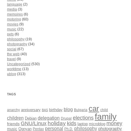
language
(2)
media
(3)
memoires
(6)
motoring
(60)
movies
(9)
music
(22)
pets
(6)
philosophy
(19)
photography
(34)
social
(67)
the web
(40)
travel
(9)
Uncategorized
(530)
worktime
(13)
µblog
(313)
TAGS
car
blog
anarchy
anniversary
birthday
Bulgaria
child
BAS
family
elections
children
delegation
Debian
Drupal
holiday
kids
money
GNU/Linux
friends
laptop
microblog
philosophy
personal
photography
music
Ognyan
Pentax
Ph.D.