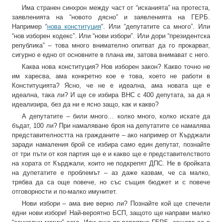
Има странен синхрон между част от “исканията” на протеста,
заявленията на “новото дясно” и заявленията на ГЕРБ.
Например “
нова конституция
“. Или “депутатите са много”. Или
“нов изборен кодекс”. Или “нови избори”. Или дори “президентска
република” – това много внимателно опитват да го прокарват,
сигурно е едно от основните в плана им, затова внимават с него.
Каква нова конституция? Нов изборен закон? Какво точно не
им харесва, ама конкретно кое е това, което не работи в
Конституцията? Ясно, че не е идеална, ама новата ще е
идеална, така ли? И ще се избира ВНС с 400 депутата, за да я
идеализира, без да ни е ясно защо, как и какво?
А депутатите – били много… колко много, колко искате да
бъдат, 100 ли? При намаляване броя на депутатите се намалява
представителността на гражданите – ако например от Кърджали
заради намаления брой се избира само един депутат, познайте
от три пъти от коя партия ще е и какво ще е представителството
на хората от Кърджали, които не подкрепят ДПС. Не в бройката
на дупетатите е проблемът – аз даже казвам, че са малко,
трябва да са още повече, но със същия бюджет и с повече
отговорности и по-малко имунитет.
Нови избори – ама вие верно ли? Познайте кой ще спечели
едни нови избори! Най-вероятно БСП, защото ще направи малко