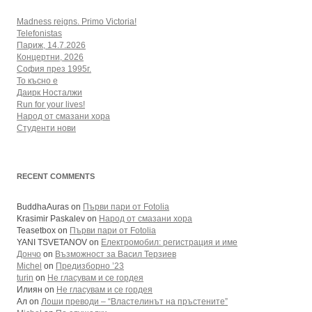
Madness reigns. Primo Victoria!
Telefonistas
Париж, 14.7.2026
Концертни, 2026
София през 1995г.
То късно е
Даирк Носталжи
Run for your lives!
Народ от смазани хора
Студенти нови
RECENT COMMENTS
BuddhaAuras
on
Първи пари от Fotolia
Krasimir Paskalev
on
Народ от смазани хора
Teasetbox
on
Първи пари от Fotolia
YANI TSVETANOV
on
Електромобил: регистрация и име
Дончо
on
Възможност за Васил Терзиев
Michel
on
Предизборно ’23
turin
on
Не гласувам и се гордея
Илиян
on
Не гласувам и се гордея
Ал
on
Лоши преводи – “Властелинът на пръстените”