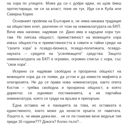
на хора по улиците. Може да си с добри идеи, но щом биеш
протестиращи, не си за власт, поне не тук. Иди си в Куба или
Северна Корея.
Основният проблем на България е, че няма никаква традиция
на обществен елит, различен от този на номенклатурата на БКП.
Вече има наченки, надявам се. Дано има и кадърни хора тук-
там. Но липсва общност, приемственост на можещите хора
извън общността и приемствеността в сивите и тайни среди на
“своите хора” в псевдо-бизнеса, псевдо-политиката, псевдо-
науката – средите на “усвояващите” средства. Защото
номенклатурата на БКП е огромен, огромен списък с хора, със
“свои хора”.
Искрено се надявам свободна и прозрачна общност на
можещите хора да се появи, да устои и да измести мафията и
олигархията. Не да се прави нова номенклатура, както опита
Костов – трябва свободна и прозрачна общност, в която
директно се оценяват постиженията, а не партийна
номенклатура, която се гради на връзки и препоръки.
Една оставка не е панацеята за това, но оставката е
единственото, което може да изчисти кръвта от паветата.
Лошото е, че имам дежа-вю… не ги ли гонихме вече веднъж тия
преди 16 години??? Докога? Колко пъти?…