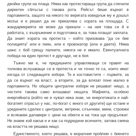
двойки групи на плаца. Няма как протестираща група да спечели
директен сблъсък с такава рота. Рейсът беше върнат в
парламента, защото на някого по веригата изведнъж му е дошъл
мозък и е решил да не прекалява с хората на площада. С
жандармерията не може да прекали – на нея това си й е
работата, с въоръжение и подготовка е, за това плащат заплата.
Да знаят хората на протеста – който призовава “да се бие
полицията” или е пиян, или е провокатор (или и двете). Няма
шанс с бой срещу палките, никога не е имало. Евентуалната
победа на един протест е другаде, не в боя.
Тъжно ми е, че предишните управляващи се правят на
толкова вслушващи се в протеста и че точно те са, които имат
изгода от следващите избори. Те и костовистите – първите, за
да се върнат на власт, а вторите, за да влязат поне малко в
парламента. Но общите централни избори не решават нищо, а
честите такива само влошават нещата. Мафията, особено
енергийната (който не е чувал нека знае, че енергетиката е най-
богатият отрасъл у нас, по-богат с много от другите) ще остане и
уредените сделки с централи, ветрени, слънчеви, мини, строежи
и всякакви далавери с цени на обекти и на тока ще продължат.
Не знаем кой какъв е и как са подредени всичките, затова смяна
на властта не решава нищо.
Единственото, което решава, е моралния проблем с биенето