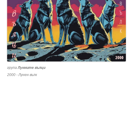
група
Лунните вълци
2000 - Лунен вълк