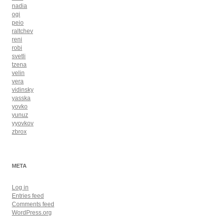
nadia
ogi
peio
raltchev
reni
robi
svetli
tzena
velin
vera
vidinsky
yasska
yovko
yunuz
yyovkov
zbrox
META
Log in
Entries feed
Comments feed
WordPress.org