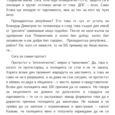
“социални магии” сега. Или още по-вероятно ГЕРБ, защото са в
опозиция и трупат отложен актив от това. ДПС – ясно. Само
Атака ще изпадне от парламента, ама за тях на кого му пука
вече.
Президентска република? Ето това го чух от устата на
Божидар Димитров по телевизора и след това същия ден някой
от “десните” намекваше нещо подобно. После ни заля вълна на
одобрение към Плевнелиев и колко бил добър, колко бил
независим и как добре бил говорил… Президентска република…
рийли? Хм, като се замисля, то на ББ премиер му беше малко,
та…
Сега за самия протест
Протестът е “интелитентен”, мирен и “креативен”. Да, така е,
когато ти протестираш, а полицията си стои и не те закача.
Хората всеки ден променят маршрута на шествието, а това не
само че не е разрешено, а аз даже не съм сигурен, че протестът
е обявен по реда в общината – с място, време и представители.
Всеки ден полицията има 100 причини да се намеси. Не говоря
за хвърлянето на домати по депутатите и сградата на
парламента – те си го заслужават, макар формално това да е
директно причина полицията да закопчава. Не казвам и че
трябва да се започне с ограничаване и арестуване – сакън!
Казвам, че полицията явно е получила нареждане да не се