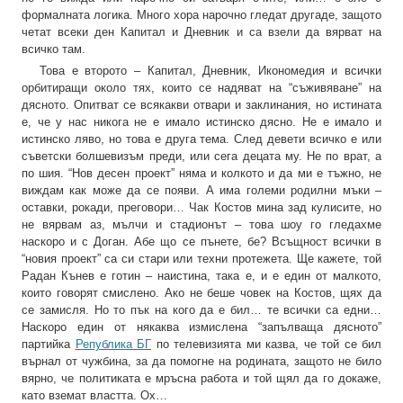
формалната логика. Много хора нарочно гледат другаде, защото
четат всеки ден Капитал и Дневник и са взели да вярват на
всичко там.
Това е второто – Капитал, Дневник, Икономедия и всички
орбитиращи около тях, които се надяват на “съживяване” на
дясното. Опитват се всякакви отвари и заклинания, но истината
е, че у нас никога не е имало истинско дясно. Не е имало и
истинско ляво, но това е друга тема. След девети всичко е или
съветски болшевизъм преди, или сега децата му. Не по врат, а
по шия. “Нов десен проект” няма и колкото и да ми е тъжно, не
виждам как може да се появи. А има големи родилни мъки –
оставки, рокади, преговори… Чак Костов мина зад кулисите, но
не вярвам аз, мълчи и стадионът – това шоу го гледахме
наскоро и с Доган. Абе що се пънете, бе? Всъщност всички в
“новия проект” са си стари или техни протежета. Ще кажете, той
Радан Кънев е готин – наистина, така е, и е един от малкото,
които говорят смислено. Ако не беше човек на Костов, щях да
се замисля. Но то пък на кого да е бил… те всички са едни…
Наскоро един от някаква измислена “запълваща дясното”
партийка
Република БГ
по телевизията ми казва, че той се бил
върнал от чужбина, за да помогне на родината, защото не било
вярно, че политиката е мръсна работа и той щял да го докаже,
като вземат властта. Ох…