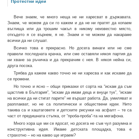
Протестни идеи
Вече знаем, че много неща не ни харесват в държавата.
Знаем, че можем да си го кажем и да не ни пратят да копаем
въглища или да трошим чакъл в никому неизвестно място,
откъдето я се върнем, я не. Знаем и че можем да накараме
всички да ни слушат.
Всичко това е прекрасно. Но досега винаги или не сме
правели последната крачка, или сме оставяли някоя партия да
ни хване за ръчичка и да прекрачим с нея. В някоя нейна си,
друга посока.
Трябва да кажем какво точно не ни харесва и как искаме да
се промени.
Но точно и ясно – общи приказки от сорта на “искам да съм
щастлив в България”, “искам да имам деца и внуци тук”, “искам
на всички да ни стигат парите” не вършат работа. Да, умиляват и
разплакват, но не са политически и обществени идеи. Нито
такива са и хаштаговете и детските рисунки на асфалт – те са
част от предишната стъпка, от “проба-проба”-та на мегафона.
Много хора ще ми се ядосат, но досега не съм чул разумна и
конструктивна идея. Имаме детската площадка, това е
страхотно – но на какво ще играем?