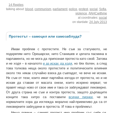
14 Replies
talking about:
blood
,
communism
,
parliament
,
police
,
protest
,
social
,
Sofia
,
violence
,
ДАНСwithme
at coordinates:
social
on stardate:
24 July 2013
Протестът – самоцел или самозаблуда?
Имам проблем с протестите. Не съм за статуквото, не
подкрепям нито Орешарски, нито Станишев и цялата пасмина в
парламента, но не мога да припозная протеста като свой. Затова
и не ходя – в началото
и аз исках да ходя
, но бях болен, а след
това толкова неща около протестите и политическите влияния
около тях някак случайно взеха да съвпадат, че вече не искам.
Не съм от тези, които имат партийна изгода от протеста, но и не
искам да ставам от масата онези, които искрено вярват, че
правят нещо ново от свое име и така се заблуждават лековерно.
От друга страна не съм и контра протеста, защото дърпащите
конците така хитро са поставили
всички пионки
, че за
нормалните хора да изглежда морално най-приемливо да са от
лековерните заблудени в протеста. И това е проблемът.
Нещо повече – самият протест има проблем със себе си.