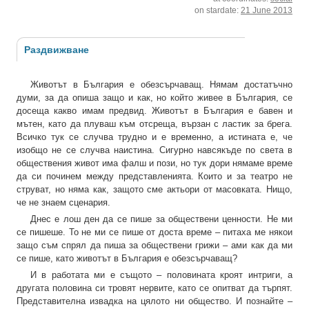
on stardate:
21 June 2013
Раздвижване
Животът в България е обезсърчаващ. Нямам достатъчно
думи, за да опиша защо и как, но който живее в България, се
досеща какво имам предвид. Животът в България е бавен и
мътен, като да плуваш към отсреща, вързан с ластик за брега.
Всичко тук се случва трудно и е временно, а истината е, че
изобщо не се случва наистина. Сигурно навсякъде по света в
обществения живот има фалш и пози, но тук дори нямаме време
да си починем между представленията. Които и за театро не
струват, но няма как, защото сме актьори от масовката. Нищо,
че не знаем сценария.
Днес е лош ден да се пише за обществени ценности. Не ми
се пишеше. То не ми се пише от доста време – питаха ме някои
защо съм спрял да пиша за обществени грижи – ами как да ми
се пише, като животът в България е обезсърчаващ?
И в работата ми е същото – половината кроят интриги, а
другата половина си тровят нервите, като се опитват да търпят.
Представителна извадка на цялото ни общество. И познайте –