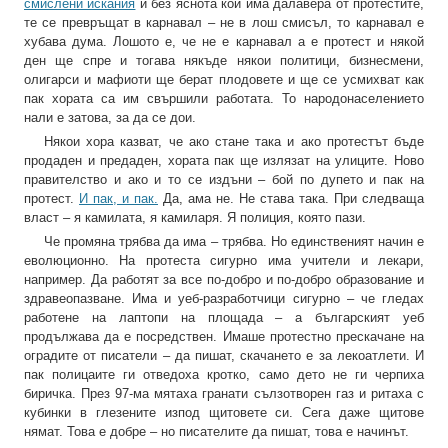
смислени искания
и без яснота кой има далавера от протестите,
те се превръщат в карнавал – не в лош смисъл, то карнавал е
хубава дума. Лошото е, че не е карнавал а е протест и някой
ден ще спре и тогава някъде някои политици, бизнесмени,
олигарси и мафиоти ще берат плодовете и ще се усмихват как
пак хората са им свършили работата. То народонаселението
нали е затова, за да се дои.
Някои хора казват, че ако стане така и ако протестът бъде
продаден и предаден, хората пак ще излязат на улиците. Ново
правителство и ако и то се издъни – бой по дупето и пак на
протест.
И пак, и пак.
Да, ама не. Не става така. При следваща
власт – я камилата, я камиларя. Я полиция, която пази.
Че промяна трябва да има – трябва. Но единственият начин е
еволюционно. На протеста сигурно има учители и лекари,
например. Да работят за все по-добро и по-добро образование и
здравеопазване. Има и уеб-разработчици сигурно – че гледах
работене на лаптопи на площада – а българският уеб
продължава да е посредствен. Имаше протестно прескачане на
оградите от писатели – да пишат, скачането е за лекоатлети. И
пак полицаите ги отведоха кротко, само дето не ги черпиха
биричка. През 97-ма мятаха гранати сълзотворен газ и ритаха с
кубинки в глезените изпод щитовете си. Сега даже щитове
нямат. Това е добре – но писателите да пишат, това е начинът.