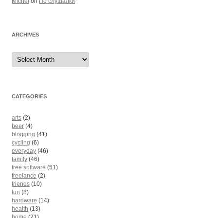
Michel
on
По слушалки
ARCHIVES
Archives
CATEGORIES
arts
(2)
beer
(4)
blogging
(41)
cycling
(6)
everyday
(46)
family
(46)
free software
(51)
freelance
(2)
friends
(10)
fun
(8)
hardware
(14)
health
(13)
home
(21)