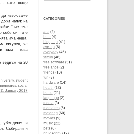
то… като нещо
е да извоюваме
CATEGORIES
, дори напук на
райки “ние сме
arts
(2)
о себе си, то е
beer
(4)
рията има неща,
blogging
(41)
ъм сигурен, че
cycling
(6)
и теми – това
everyday
(46)
family
(46)
не веднъж на 20
free software
(51)
freelance
(2)
friends
(10)
fun
(8)
niversity
,
student
hardware
(14)
,
memoires
,
social
health
(13)
:
11 January 2017
home
(21)
language
(2)
media
(3)
memoires
(6)
motoring
(60)
movies
(9)
и, убеждения и
music
(22)
рт. Събирани и
pets
(6)
philosophy
(19)