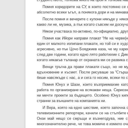
Помня коридорите на СУ, в които постоянно се
абсолютно всеки ъгъл, а понякога дори и на минава
После помня и вечерите с купони някъде у някого
какво ли не, музика, а пък когато съвсем ни доску
Някои участваха по-активно, по-официално, друг
Помня как Ийори направи плакат “Не на черве(н
един от малкото изпипани плакати, но той си е ху
агресивно, но пък Цочо Бояджиев каза, че му харе
след две години, когато едно лято работихме с Дик
когато някакъв тъпанар от охраната ми се развика с
Венци тръгна да прави плакати също, но не му
вдъхновение и късмет. После рисуваше за “Стърше
беше навсякъде с нас, а и сега го носим, всеки по 
Помня Юнуз и Шази, които възприемахме като
работа по организиране на всякакви неща. Сериозн
ни мечти проекти за бъдещето. Особено Юнуз кипе
странни за външните на компанията ни.
И Вера, която на едно шествие, което започна
телевизионните репортери, качили се на стълбите 
Онзи май нещо се смръщи и възнегодува, ние се
многозначително рече, че това момиче е измило оч