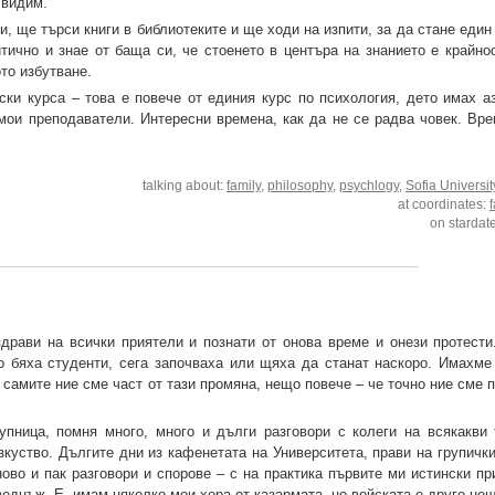
 видим.
, ще търси книги в библиотеките и ще ходи на изпити, за да стане един
тично и знае от баща си, че стоенето в центъра на знанието е крайнос
ото избутване.
и курса – това е повече от единия курс по психология, дето имах аз
 мои преподаватели. Интересни времена, как да не се радва човек. Вре
talking about:
family
,
philosophy
,
psychlogy
,
Sofia Universit
at coordinates:
on stardat
драви на всички приятели и познати от онова време и онези протести
о бяха студенти, сега започваха или щяха да станат наскоро. Имахме
самите ние сме част от тази промяна, нещо повече – че точно ние сме 
ница, помня много, много и дълги разговори с колеги на всякакви 
зкуство. Дългите дни из кафенетата на Университета, прави на групичк
ово и пак разговори и спорове – с на практика първите ми истински пр
веднъж. Е, имам няколко мои хора от казармата, но войската е друго нещ