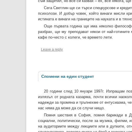
съм защитил, но все си казвах – ех, все някога, ще
Сега Светлин ще си търси спецкурсове и кредити
психолози. И добър човек, който винаги мисли кри
истината е винаги на границите на науката и в тяхн
Още първата година ще има няколко философск
разбрах, ще му преподават някои от най-готините
кафе по-често с колеги, че времето лети.
Leave a reply
Спомени на един студент
20 години след 10 януари 1997г. Изпращам поз
излязъл от родната казарма, почти всички наокол
надежди за промяна и тръпнехме от ентусиазма, че 
нас няма да може да се случи нищо.
Помня шествия в София, помня барикади в Дуп
социални, политически, после за музика, филми, и
на аудиториите между лекциите или в дупките, отн
студентството, толкова много на брой и толкова на