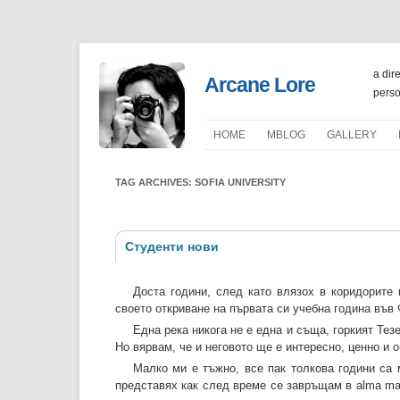
a dir
Arcane Lore
perso
HOME
ΜBLOG
GALLERY
PORTFOLIO
TAG ARCHIVES:
SOFIA UNIVERSITY
Студенти нови
Доста години, след като влязох в коридорите 
своето откриване на първата си учебна година във
Една река никога не е една и съща, горкият Тез
Но вярвам, че и неговото ще е интересно, ценно и 
Малко ми е тъжно, все пак толкова години са 
представях как след време се завръщам в alma ma