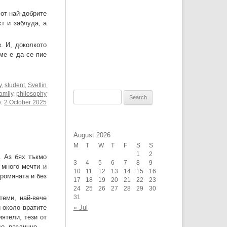
 от най-добрите
т и заблуда, а
. И, доколкото
ме е да се пие
y
,
student
,
Svetlin
family
,
philosophy
Search
e:
2 October 2025
for:
August 2026
M
T
W
T
F
S
S
1
2
. Аз бях тъкмо
3
4
5
6
7
8
9
 много мечти и
10
11
12
13
14
15
16
промяната и без
17
18
19
20
21
22
23
24
25
26
27
28
29
30
теми, най-вече
31
и около вратите
« Jul
иятели, тези от
о, различно.