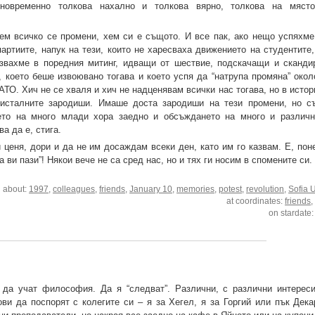
дновременно толкова нахално и толкова вярно, толкова на мяс
хем всичко се промени, хем си е същото. И все пак, ако нещо успяхм
партиите, напук на тези, които не харесваха движението на студентите
рязвахме в поредния митинг, идващи от шествие, подскачащи и сканди
, което беше извоювано тогава и което успя да “натрупа промяна” окол
ТО. Хич не се хваля и хич не надценявам всички нас тогава, но в исто
кристалните зародиши. Имаше доста зародиши на тези промени, но с
ето на много млади хора заедно и обсъждането на много и различн
а да е, стига.
и ценя, дори и да не им досаждам всеки ден, като им го казвам. Е, по
а ви пази”! Някои вече не са сред нас, но и тях ги носим в спомените си.
g about:
1997
,
colleagues
,
friends
,
January 10
,
memories
,
potest
,
revolution
,
Sofia U
at coordinates:
friends
on stardate
 да учат философия. Да я “следват”. Различни, с различни интерес
ови да поспорят с колегите си – я за Хегел, я за Горгий или пък Дека