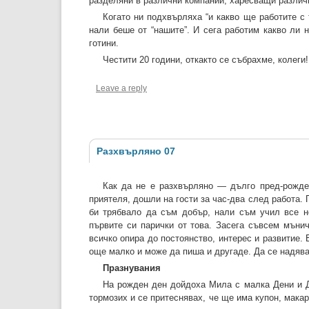
разделяни в различни компании, харесващи различн
Когато ни подхвърляха “и какво ще работите с 
нали беше от “нашите”. И сега работим какво ли 
готини.
Честити 20 години, откакто се събрахме, колеги! 
Leave a reply
Разхвърляно 07
Как да не е разхвърляно — дълго пред-рожде
приятеля, дошли на гости за час-два след работа.
би трябвало да съм добър, нали съм учил все не
първите си парички от това. Засега съвсем мъни
всичко опира до постоянство, интерес и развитие.
още малко и може да пиша и другаде. Да се надява
Празнувания
На рожден ден дойдоха Мила с малка Дени и Д
тормозих и се притеснявах, че ще има купон, макар