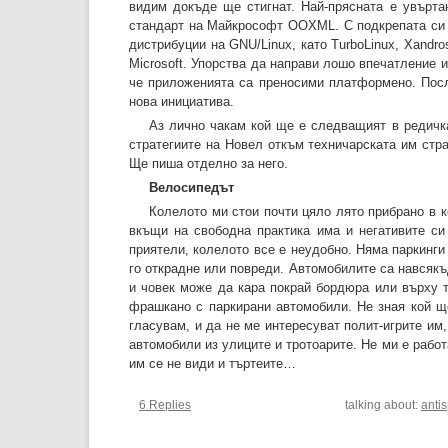
видим докъде ще стигнат. Най-прясната е увърта
стандарт на Майкрософт OOXML. С подкрепата си з
дистрибуции на GNU/Linux, като TurboLinux, Xandro
Microsoft. Упорства да направи лошо впечатление и 
че приложенията са преносими платформено. После
нова инициатива.
Аз лично чакам кой ще е следващият в редичка
стратегиите на Новел откъм техничарската им стр
Ще пиша отделно за него.
Велосипедът
Колелото ми стои почти цяло лято прибрано в к
вкъщи на свободна практика има и негативите си
приятели, колелото все е неудобно. Няма паркинги 
го открадне или повреди. Автомобилите са навсякъд
и човек може да кара покрай бордюра или върху т
фрашкано с паркирани автомобили. Не зная кой щ
гласувам, и да не ме интересуват полит-игрите им
автомобили из улиците и тротоарите. Не ми е работ
им се не види и търтеите…
6 Replies
talking about:
anti