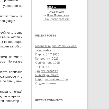
, пушеше се на
Arcane Lore
от
Ясен Праматаров
ак разговори за
Някои права запазени
 асоциации.
ервейчета. Беше
RECENT POSTS
те беше кофти и
ях го последно
етищен автобус,
Madness reigns. Primo Victoria!
Telefonistas
Париж, 14.7.2026
реме, но много
Концертни, 2026
еме. Но тогава
София през 1995г.
То късно е
Даирк Носталжи
ялата сериозна
Run for your lives!
 разнопосочните
Народ от смазани хора
 по теми, най-
Студенти нови
инаване покрай
 един оператор.
RECENT COMMENTS
ния оператор и