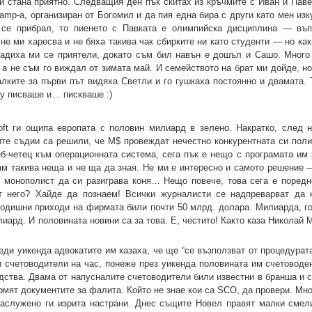
и стана приятно. Следващия ден пък скитах из кръчмите с Иван и Павел
amp-а, организиран от Богомил и да пия една бира с други като мен из
 се прибрал, то пиенето с Павката е олимпийска дисциплина — въп
не ми харесва и не бяха такива чак сбирките ни като студенти — но ка
бадиха ми се приятели, докато съм бил навън е дошъл и Сашо. Много
, а не съм го виждал от зимата май. И семейството на брат ми дойде, 
алките за първи път видяха Светли и го гушкаха постоянно и двамата. 
му писваше и… пискваше :)
ft ги ощипа европата с половин милиард в зелено. Накратко, след 
ките съдии са решили, че M$ провеждат нечестно конкурентната си поли
б-четец към операционната система, сега пък е нещо с програмата им
ам такива неща и не ща да зная. Не ми е интересно и самото решение —
н монополист да си разиграва коня… Нещо повече, това сега е поредн
 него? Хайде да познаем! Всички журналисти се надпреварват да ка
годишни приходи на фирмата били почти 50 млрд. долара. Милиарда, г
лиард. И половината новини са за това. Е, честито! Както каза Николай 
ди уикенда адвокатите им казаха, че ще “се възползват от процедурата
ли счетоводители на час, понеже през уикенда половината им счетоводе
едства. Двама от напусналите счетоводители били известни в бранша и 
рмят документите за фалита. Който не знае кои са SCO, да провери. Мн
 заслужено ги изрита настрани. Днес същите Новел правят малки смел