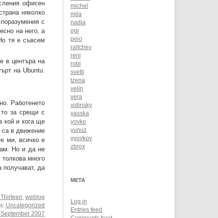
исления офисен
michel
страна няколко
mila
 споразумения с
nadia
есно на него, а
ogi
peio
Но тя е съвсем
raltchev
reni
е в центъра на
robi
ърт на Ubuntu.
svetli
tzena
velin
vera
но. Работенето
vidinsky
 то за срещи с
yasska
а кой и кога ще
yovko
е са в движение
yunuz
yyovkov
е ми, всичко е
zbrox
ам. Но и да не
а толкова много
а получават, да
META
 Thirteen
,
weblog
Log in
es:
Uncategorized
Entries feed
 September 2007