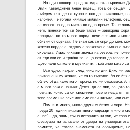
На един концерт пред катедралата търсихме Д
Вили Кавалджиев беше водещ, това се сещам. Б
съберем някъде на купон и пак да приказваме, п
напомня, че тогава нямаше мобилни телефони, сещат
се озоват на едно място по едно време. Та не зна
него, понеже той си беше такъв – завихрящ хора
площада, но то много народ, вече е тъмно и може
обявим от сцената. Не знам как се опря до мен, мож
кожено пардесю, отдолу с разкопчана вълнена риза 
охраната. Имах някакви значки на ревера, не помня
от еди-кои си и трябва за нещо важно да говоря с 
щото нали са колеги музиканти… кой знае какво са
Все едно, накрая след няколко дни Дикс ми раз
притеснени му казали, че са го търсили. Аз се бях
облекло) да каже кого търсим, но ми отказваха. А
е много важно нашият Делян да се яви, защото го
познати, които са си спомняли повече неща от то
това време ние вече или сме били някъде, или сме
Помня и много, много други събития и хора. Н
преди 20 години имахме много надежди и много си
с нас” – да, знам, точно историята ни учи, че това
февруари на излизане от двора на университета
помните, че тогава знамената ги обръщахме, 