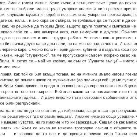
икс. Имаше голям митинг, беше късно и всъщност вече щеше да почва 
яхме се събрали малка група уморени колеги и си търсехме приятел
еем, слушаме музика и подобни все важни за уморения протестиращ н
е се, нали… и ако хора се събират, те трябваше да се търсят и да се 
м как, но решихме да търсим Дикс, защото други приятели смятахме че 
 около себе си – ако намерим него, сме намерили и другите. Обикал
 да се разпръснем и ние – трудна работа. Не помня как го решихме, 
е би всички други са се дръпнали, но на мен се падна честта. И така, з
червено каре, с черно поло и черни дънки, кубинки и въздълга коса пр
 какви, нещо “студентско”, та ме пропускаха и съвсем искрено казах на
Вили. А, сетих се – май им казвах, че съм от “Лунните вълци” – името
 с мислели.
правя, как той си бил вкъщи тогава, но на митинга имало негови позна
 опитвал да помоля някои от музикантите (до политици кой ще ме пусне 
 то Вили Кавалджиев по средата на концерта да спре за важно съобщени
 търсят по спешен въпрос… Кой знае какво са си помислили тези от п
талитарните години… И даже няколко пъти повторили съобщението от с
 се били разпръснали.
яма да е честно да се опитвам да изброявам, защото все ще пропускам.
лна решителност “да оправим нещата”. Имахме някакво общо усещане, ч
 е измамно чувство, но го имахме и то ни зареждаше. Сещам се как малко
 видях как Фъки се качва на някаква тротоарна саксия с обърнато 
нали — и започва да го вее и да крещи с всичка сила “втори фев