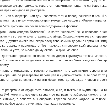
 стелеше цигарен дим… е, това е от неприятните неща, но си беше така
не през коридора на ректората.
 – или в квартира, или дом, повечето пъти с повод, понякога и без. И п
чае или пък в някоя уморена сутрин между две лекции в Яйцето – игра на
и бяха критични, но почти всички “държахме фронта”.
)ите, които изядоха България”, на който “червеите” беше написано с ч
дожник – съответно днес отдавна дизайнер. Според Живко това с червеи
сва. Другият Живко пък скоро след това замина да учи в Германия. Вид
с като хамали на летището. Тръгнахме да си говорим край вратата на л
 пяна на уста, за малко да му скоча, но Дикс ме спря.
 достигаше времето, казваше, че за добра карикатура трябва малко в
л” и щяхте всички да знаете за него, ако не ни беше напуснал без вр
своему.
 нашето отражение в големите политики на студентските съвети и ц
и хора, ние се разкарваме из улиците и хулиганстваме, а те правят от
ше от идеи за всичко и винаги беше готов да обсъжда и спори с всеки
 с пърформанс от студентите актьори, с едни пижами и будилници, на м
на библиотеката, взе една кърпа и се направи че забърсва камерата на
 смяхме, а вечерта в “Панорама” Гарелов показа кадъра на въпрос
ите на българската журналистика, за да прогледне.