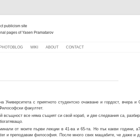
ect publicism site
nal pages of Yasen Pramatarov
Skip
PHOTOBLOG
WIKI
ABOUT
CONTACT
to
content
НОВ ЖИВОТ ЗА СТАРИ КНИГИ
на Университета с приятното студентско очакване и гордост, вчера и
 Философски факултет.
ей всъщност все няма същият си свой кораб, и две следвания са, разбир
обогатяващо.
минали от моите първи лекции в 41-ва и 65-та. Но пък какви години, а
ter и преподавам философия. После много свих мащабите, че даже и д