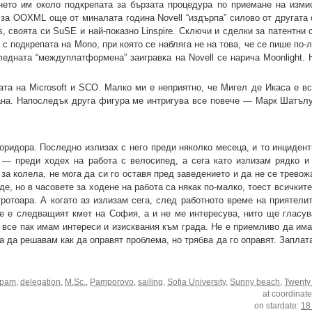
нето им около подкрепата за бързата процедура по приемане на изм
а OOXML още от миналата година Novell “издърпа” силово от другата 
s, своята си SuSE и най-показно Linspire. Сключи и сделки за патентни
с подкрепата на Mono, при която се набляга не на това, че се пише по-л
дната “междуплатформена” заигравка на Novell се нарича Moonlight. 
та на Microsoft и SCO. Малко ми е неприятно, че Мигел де Икаса е вс
ана. Напоследък друга фигура ме интригува все повече — Марк Шатълу
оридора. Последно излизах с него преди няколко месеца, и то инцидент
 — преди ходех на работа с велосипед, а сега като излизам рядко и
за колела, не мога да си го оставя пред заведението и да не се тревож
е, но в часовете за ходене на работа са някак по-малко, тоест всичкит
ротоара. А когато аз излизам сега, след работното време на приятелит
е е следващият кмет на София, а и не ме интересува, нито ще гласув
, все пак имам интереси и изисквания към града. Не е приемливо да им
а да решавам как да оправят проблема, но трябва да го оправят. Заплат
spam
,
delegation
,
M.Sc.
,
Pamporovo
,
sailing
,
Sofia University
,
Sunny beach
,
Twenty
at coordinat
on stardate:
18