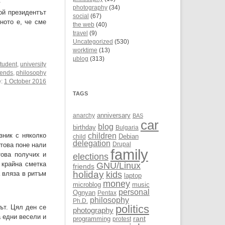
.
photography
(34)
ой президентът
social
(67)
ното е, че сме
the web
(40)
travel
(9)
Uncategorized
(530)
worktime
(13)
µblog
(313)
tudent
,
university
iends
,
philosophy
e:
1 October 2016
TAGS
anarchy
anniversary
BAS
car
blog
birthday
Bulgaria
children
зник с няколко
Debian
child
delegation
Drupal
 това поне нали
family
това получих и
elections
 крайна сметка
GNU/Linux
friends
holiday
kids
а вляза в ритъм
laptop
money
microblog
music
personal
Ognyan
Pentax
philosophy
Ph.D.
politics
ът. Цял ден се
photography
а едни весели и
rant
programming
protest