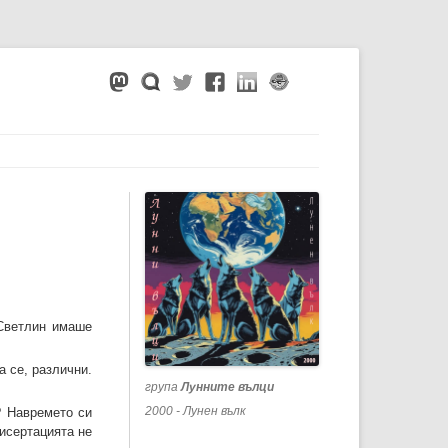
 Светлин имаше
а се, различни.
група
Лунните вълци
2000 - Лунен вълк
? Навремето си
исертацията не