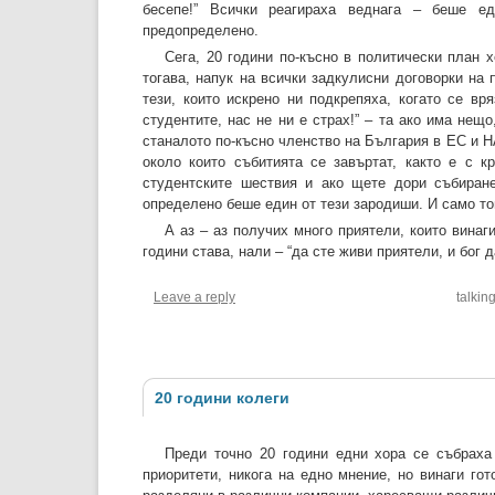
бесепе!” Всички реагираха веднага – беше е
предопределено.
Сега, 20 години по-късно в политически план 
тогава, напук на всички задкулисни договорки на 
тези, които искрено ни подкрепяха, когато се в
студентите, нас не ни е страх!” – та ако има нещо
станалото по-късно членство на България в ЕС и НА
около които събитията се завъртат, както е с 
студентските шествия и ако щете дори събиран
определено беше един от тези зародиши. И само тов
А аз – аз получих много приятели, които винаг
години става, нали – “да сте живи приятели, и бог д
Leave a reply
talkin
20 години колеги
Преди точно 20 години едни хора се събраха
приоритети, никога на едно мнение, но винаги гот