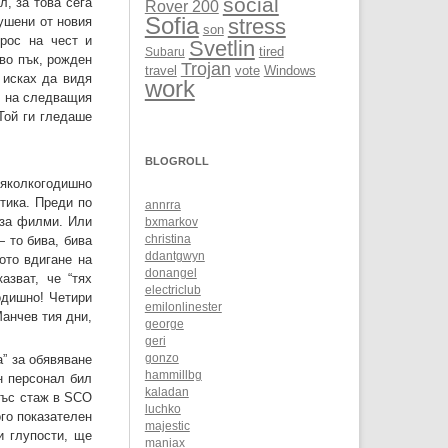
social
, за това сега
Rover 200
Sofia
кушени от новия
stress
son
рос на чест и
Svetlin
Subaru
tired
кво пък, рожден
Trojan
Windows
travel
vote
 исках да видя
work
но на следващия
Той ги гледаше
BLOGROLL
няколкогодишно
тика. Преди по
annrra
 за филми. Или
bxmarkov
 то бива, бива
christina
ddantgwyn
ото вдигане на
donangel
зват, че “тях
electriclub
одишно! Четири
emilonlinester
Манчев тия дни,
george
geri
” за обявяване
gonzo
hammillbg
н персонал бил
kaladan
със стаж в SCO
luchko
ого показателен
majestic
и глупости, ще
maniax