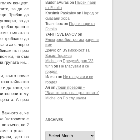
голям концерт.
BuddhaAuras
on
Първи пари
от Fotolia
ите, за да се
Krasimir Paskalev
on
Народ от
еща. Трябва да
смазани хора
уговарят, за да
Teasetbox
on
Първи пари от
трябва да са с
Fotolia
яхме тълпата в
YANI TSVETANOV
on
но трябваше да
Електромобил: регистрация и
начи аз с черно
име
обивам път през
Дончо
on
Възможност за
Васил Терзиев
 всички, че съм
Michel
on
Предизборно ’23
 на групата ни…
turin
on
Не гласувам и се
гордея
ти, които после
Илиян
on
Не гласувам и се
с това хайлашко
гордея
е и да каже, че
Ал
on
Лоши преводи –
“Властелинът на пръстените”
ритеснените му
Michel
on
По слушалки
цената. А през
 Важното е, че
е “историята е
ARCHIVES
 по-късно, на 2
знаме в ръка —
Archives
руари, ден на