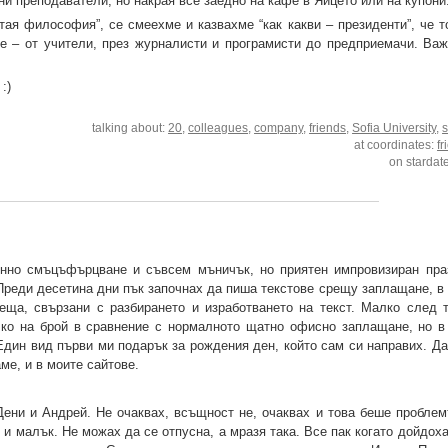
и преподаватели, но накрая все заедно на кафе в Яйцето или на купони
тая философия”, се смеехме и казвахме “как какви – президенти”, че т
не – от учители, през журналисти и програмисти до предприемачи. Важ
:)
talking about:
20
,
colleagues
,
company
,
friends
,
Sofia University
,
s
at coordinates:
fr
on stardat
нно смъцъфърцване и съвсем мъничък, но приятен импровизиран пра
 Преди десетина дни пък започнах да пиша текстове срещу заплащане, в
ща, свързани с разбирането и изработването на текст. Малко след 
чко на брой в сравнение с нормалното щатно офисно заплащане, но в
 Един вид първи ми подарък за рождения ден, който сам си направих. Д
ме, и в моите сайтове.
ени и Андрей. Не очаквах, всъщност не, очаквах и това беше проблем
 и малък. Не можах да се отпусна, а мразя така. Все пак когато дойдох