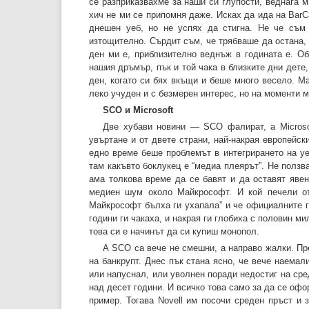
се разприказвахме за наши си глупости, веднага м
хич не ми се припомня даже. Исках да ида на BarC
днешен уеб, но не успях да стигна. Не че съм
изтощително. Сърдит съм, че трябваше да остана, 
ден ми е, приблизително веднъж в годината е. О
нашия дръмър, пък и той чака в близките дни дете
ден, когато си бях вкъщи и беше много весело. М
леко учуден и с безмерен интерес, но на моменти 
SCO и Microsoft
Две хубави новини — SCO фалират, а Microso
увъртане и от двете страни, най-накрая европейс
едно време беше проблемът в интегрирането на уе
там какъвто боклукец е “медиа плеярът”. Не ползв
ама толкова време да се бавят и да оставят яве
медиен шум около Майкрософт. И кой печели от
Майкрософт бълха ги ухапала” и че официалните 
години ги чакаха, и накрая ги глобиха с половин ми
това си е начинът да си купиш монопол.
А SCO са вече не смешни, а направо жалки. Пре
на банкрупт. Днес пък стана ясно, че вече наема
или напуснал, или уволнен поради недостиг на ср
над десет години. И всичко това само за да се офо
пример. Тогава Novell им посочи среден пръст и