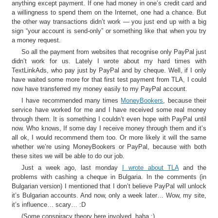
anything except payment. If one had money in one’s credit card and
a willingness to spend them on the Internet, one had a chance. But
the other way transactions didn’t work — you just end up with a big
sign “your account is send-only” or something like that when you try
a money request.
So all the payment from websites that recognise only PayPal just
didn’t work for us. Lately I wrote about my hard times with
TextLinkAds, who pay just by PayPal and by cheque. Well, if I only
have waited some more for that first test payment from TLA, I could
now have transferred my money easily to my PayPal account.
I have recommended many times
MoneyBookers
, because their
service have worked for me and I have received some real money
through them. It is something I couldn’t even hope with PayPal until
now. Who knows, If some day I receive money through them and it’s
all ok, I would recommend them too. Or more likely it will the same
whether we’re using MoneyBookers or PayPal, because with both
these sites we will be able to do our job.
Just a week ago, last monday
I wrote about TLA
and the
problems with cashing a cheque in Bulgaria. In the comments (in
Bulgarian version) I mentioned that I don’t believe PayPal will unlock
it’s Bulgarian accounts. And now, only a week later… Wow, my site,
it’s influence… scary… :D
(Some conspiracy theory here involved, haha ;)