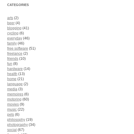
CATEGORIES
arts
(2)
beer
(4)
blogging
(41)
cycling
(6)
everyday
(46)
family
(46)
free software
(51)
freelance
(2)
friends
(10)
fun
(8)
hardware
(14)
health
(13)
home
(21)
language
(2)
media
(3)
memoires
(6)
motoring
(60)
movies
(9)
music
(22)
pets
(6)
philosophy
(19)
photography
(34)
social
(67)