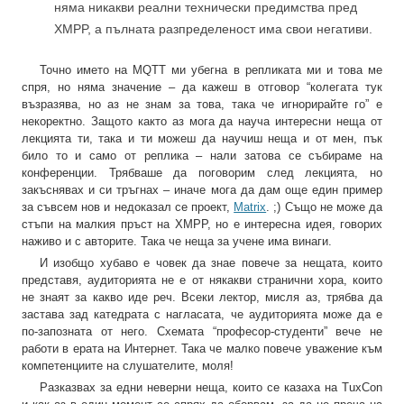
няма никакви реални технически предимства пред
XMPP, а пълната разпределеност има свои негативи.
Точно името на MQTT ми убегна в репликата ми и това ме
спря, но няма значение – да кажеш в отговор “колегата тук
възразява, но аз не знам за това, така че игнорирайте го” е
некоректно. Защото както аз мога да науча интересни неща от
лекцията ти, така и ти можеш да научиш неща и от мен, пък
било то и само от реплика – нали затова се събираме на
конференции. Трябваше да поговорим след лекцията, но
закъснявах и си тръгнах – иначе мога да дам още един пример
за съвсем нов и недоказал се проект,
Matrix
. ;) Също не може да
стъпи на малкия пръст на XMPP, но е интересна идея, говорих
наживо и с авторите. Така че неща за учене има винаги.
И изобщо хубаво е човек да знае повече за нещата, които
представя, аудиторията не е от някакви странични хора, които
не знаят за какво иде реч. Всеки лектор, мисля аз, трябва да
застава зад катедрата с нагласата, че аудиторията може да е
по-запозната от него. Схемата “професор-студенти” вече не
работи в ерата на Интернет. Така че малко повече уважение към
компетенциите на слушателите, моля!
Разказвах за едни неверни неща, които се казаха на TuxCon‬