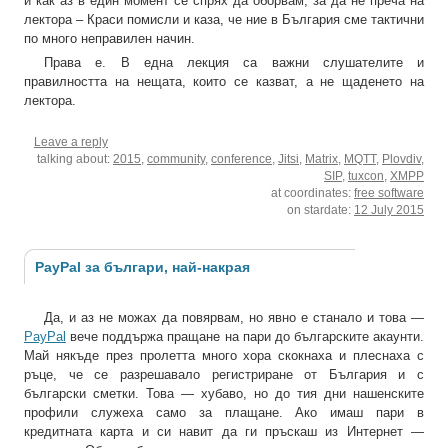
и как аз в един момент се спрях да оборвам, за да не преча на
лектора – Краси помисли и каза, че ние в България сме тактични
по много неправилен начин.
Права е. В една лекция са важни слушателите и
правилността на нещата, които се казват, а не щаденето на
лектора.
Leave a reply
talking about:
2015
,
community
,
conference
,
Jitsi
,
Matrix
,
MQTT
,
Plovdiv
,
SIP
,
tuxcon
,
XMPP
at coordinates:
free software
on stardate:
12 July 2015
PayPal за българи, най-накрая
Да, и аз не можах да повярвам, но явно е станало и това —
PayPal
вече поддържа пращане на пари до българските акаунти.
Май някъде през пролетта много хора скокнаха и плеснаха с
ръце, че се разрешавало регистриране от България и с
български сметки. Това — хубаво, но до тия дни нашенските
профили служеха само за плащане. Ако имаш пари в
кредитната карта и си навит да ги пръскаш из Интернет —