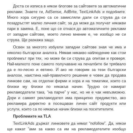
Доста се изписа в някои блогове за сайтовете за автоматични
реклами. Знаете ги, AdSense, AdBrite, TextLinkAds и подобните.
Много хора сигурно са се замисляли дали си струва да си
позадръстят малко личния сайт, за да може да получат някакви
пари в замяна. Е, поне що се отнася до автоматичните реклами
от западни сайтове, моето лично мнение е, че изобщо не си
струва. Ще разкажа защо.
Освен за многото избуели западни сайтове зная че има и
няколко български аналога. Нямам никакво наблюдение как стои
проблемът при тях, но може би си струва да опитам и проверя.
Най-малкото поне самото получаване на печалбите би трябвало
да е по-лесно и евтино. И ако не говорим за тези български
аналози, наистина най-правилното решение е човек да продава
линкове сам, на отделни фирми и хора и на тематики, които са
близки му близки по някакъв начин. Трудно се намират
рекламодатели така, “на парче” у нас, но не е чак невъзможно.
Дори и самият рекламодател има принципно предимство, ако
рекламира директно в посещаван личен сайт продукти или
услуги, които са по някакъв начин близки на посетителите.
Проблемите на TLA
TextLinkAds държат линковете да нямат “nofollow”. Да, някои
ще кажат “ами за какво са им на рекламодателите изобщо