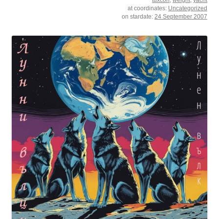
tuxcon
,
weight
,
yacht
at coordinates:
Uncategorized
on stardate:
24 September 2007