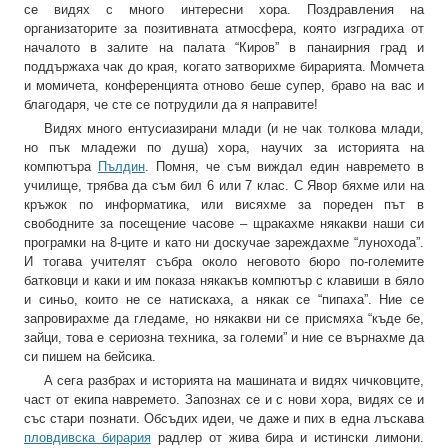
се видях с много интересни хора. Поздравления на
организаторите за позитивната атмосфера, която изградиха от
началото в залите на палата “Киров” в панаирния град и
поддържаха чак до края, когато затворихме бирарията. Момчета
и момичета, конференцията отново беше супер, браво на вас и
благодаря, че сте се потрудили да я направите!
Видях много ентусиазирани млади (и не чак толкова млади,
но пък младежи по душа) хора, научих за историята на
компютъра
‪‎Пълдин‬
. Помня, че съм виждал един навремето в
училище, трябва да съм бил 6 или 7 клас. С Явор бяхме или на
кръжок по информатика, или висяхме за пореден път в
свободните за посещение часове – щракахме някакви наши си
програмки на 8-ците и като ни доскучае зареждахме “лунохода”.
И тогава учителят събра около неговото бюро по-големите
батковци и каки и им показа някакъв компютър с клавиши в бяло
и синьо, които не се натискаха, а някак се “пипаха”. Ние се
запровирахме да гледаме, но някакви ни се присмяха “къде бе,
зайци, това е сериозна техника, за големи” и ние се върнахме да
си пишем на бейсика.
А сега разбрах и историята на машината и видях чичковците,
част от екипа навремето. Запознах се и с нови хора, видях се и
със стари познати. Обсъдих идеи, че даже и пих в една лъскава
пловдивска бирария
радлер от жива бира и истински лимони.