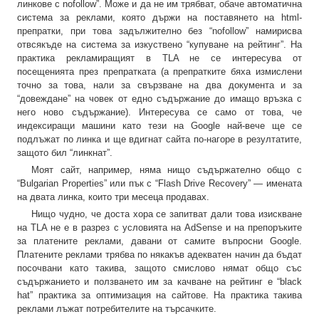
линкове с nofollow”. Може и да не им трябват, обаче автоматична
система за реклами, която държи на поставянето на html-
препратки, при това задължително без “nofollow” намирисва
отвсякъде на система за изкуствено “купуване на рейтинг”. На
практика рекламиращият в TLA не се интересува от
посещенията през препратката (а препратките бяха измислени
точно за това, нали за свързване на два документа и за
“довеждане” на човек от едно съдържание до имащо връзка с
него ново съдържание). Интересува се само от това, че
индексиращи машини като тези на Google най-вече ще се
подлъжат по линка и ще вдигнат сайта по-нагоре в резултатите,
защото бил “линкнат”.
Моят сайт, например, няма нищо съдържателно общо с
“Bulgarian Properties” или пък с “Flash Drive Recovery” — имената
на двата линка, които три месеца продавах.
Нищо чудно, че доста хора се запитват дали това изискване
на TLA не е в разрез с условията на AdSense и на препоръките
за платените реклами, давани от самите въпросни Google.
Платените реклами трябва по някакъв адекватен начин да бъдат
посочвани като такива, защото смислово нямат общо със
съдържанието и ползването им за качване на рейтинг е “black
hat” практика за оптимизация на сайтове. На практика такива
реклами лъжат потребителите на търсачките.