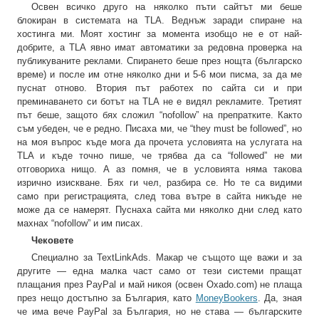
Освен всичко друго на няколко пъти сайтът ми беше
блокиран в системата на TLA. Веднъж заради спиране на
хостинга ми. Моят хостинг за момента изобщо не е от най-
добрите, а TLA явно имат автоматики за редовна проверка на
публикуваните реклами. Спирането беше през нощта (българско
време) и после им отне няколко дни и 5-6 мои писма, за да ме
пуснат отново. Втория път работех по сайта си и при
преминаването си ботът на TLA не е видял рекламите. Третият
път беше, защото бях сложил “nofollow” на препратките. Както
съм убеден, че е редно. Писаха ми, че “they must be followed”, но
на моя въпрос къде мога да прочета условията на услугата на
TLA и къде точно пише, че трябва да са “followed” не ми
отговориха нищо. А аз помня, че в условията няма такова
изрично изискване. Бях ги чел, разбира се. Но те са видими
само при регистрацията, след това вътре в сайта никъде не
може да се намерят. Пуснаха сайта ми няколко дни след като
махнах “nofollow” и им писах.
Чековете
Специално за TextLinkAds. Макар че същото ще важи и за
другите — една малка част само от тези системи пращат
плащания през PayPal и май никоя (освен Oxado.com) не плаща
през нещо достъпно за България, като
MoneyBookers
. Да, зная
че има вече PayPal за България, но не става — българските