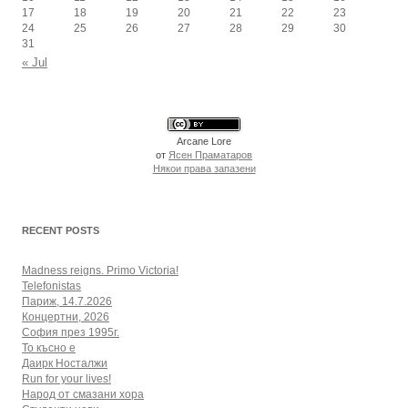
17
18
19
20
21
22
23
24
25
26
27
28
29
30
31
« Jul
Arcane Lore
от
Ясен Праматаров
Някои права запазени
RECENT POSTS
Madness reigns. Primo Victoria!
Telefonistas
Париж, 14.7.2026
Концертни, 2026
София през 1995г.
То късно е
Даирк Носталжи
Run for your lives!
Народ от смазани хора