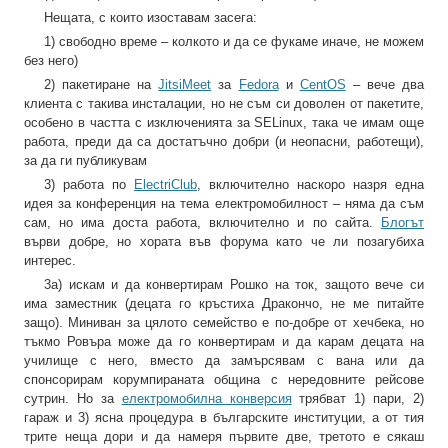
Нещата, с които изоставам засега:
1) свободно време – колкото и да се фукаме иначе, не можем
без него)
2) пакетиране на
‪JitsiMeet‬
за ‪
‎Fedora‬
и ‪
CentOS‬
– вече два
клиента с такива инсталации, но не съм си доволен от пакетите,
особено в частта с изключенията за SELinux, така че имам още
работа, преди да са достатъчно добри (и неопасни, работещи),
за да ги публикувам
3) работа по
ElectriClub
, включително наскоро назря една
идея за конференция на тема електромобилност – няма да съм
сам, но има доста работа, включително и по сайта.
Блогът
върви добре, но хората във форума като че ли позагубиха
интерес.
3а) искам и да конвертирам Рошко на ток, защото вече си
има заместник (децата го кръстиха Дракончо, не ме питайте
защо). Миниван за цялото семейство е по-добре от хечбека, но
тъкмо Ровъра може да го конвертирам и да карам децата на
училище с него, вместо да замърсявам с вана или да
спонсорирам корумпираната община с нередовните рейсове
сутрин. Но за
електромобилна конверсия
трябват 1) пари, 2)
гараж и 3) ясна процедура в българските институции, а от тия
трите неща дори и да намеря първите две, третото е сякаш