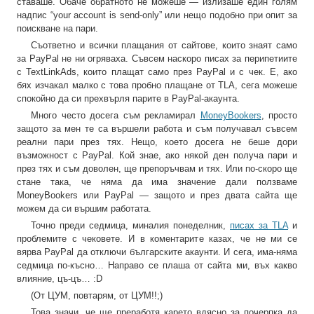
ставаше. Обаче обратното не можеше — излизаше един голям
надпис “your account is send-only” или нещо подобно при опит за
поискване на пари.
Съответно и всички плащания от сайтове, които знаят само
за PayPal не ни огряваха. Съвсем наскоро писах за перипетиите
с TextLinkAds, които плащат само през PayPal и с чек. Е, ако
бях изчакал малко с това пробно плащане от TLA, сега можеше
спокойно да си прехвърля парите в PayPal-акаунта.
Много често досега съм рекламирал
MoneyBookers
, просто
защото за мен те са вършели работа и съм получавал съвсем
реални пари през тях. Нещо, което досега не беше дори
възможност с PayPal. Кой знае, ако някой ден получа пари и
през тях и съм доволен, ще препоръчвам и тях. Или по-скоро ще
стане така, че няма да има значение дали ползваме
MoneyBookers или PayPal — защото и през двата сайта ще
можем да си вършим работата.
Точно преди седмица, миналия понеделник,
писах за TLA
и
проблемите с чековете. И в коментарите казах, че не ми се
вярва PayPal да отключи българските акаунти. И сега, има-няма
седмица по-късно… Направо се плаша от сайта ми, въх какво
влияние, цъ-цъ… :D
(От ЦУМ, повтарям, от ЦУМ!!;)
Това значи, че ще преработя карето вдясно за почерпка да