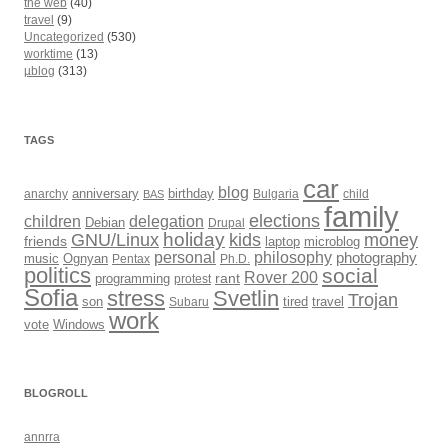
the web
(40)
travel
(9)
Uncategorized
(530)
worktime
(13)
µblog
(313)
TAGS
car
blog
anarchy
anniversary
birthday
Bulgaria
child
BAS
family
elections
children
delegation
Debian
Drupal
holiday
kids
money
GNU/Linux
friends
laptop
microblog
philosophy
personal
photography
music
Ognyan
Pentax
Ph.D.
politics
social
Rover 200
rant
programming
protest
Sofia
Svetlin
stress
Trojan
son
Subaru
tired
travel
work
Windows
vote
BLOGROLL
annrra