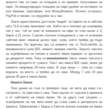
акаунти там са само за плащане и не приемат получаване на
пари. За международно плащане на пари удобни за ползване са
или банкови трансфери, или MoneyBookers. Всичко останало,
PayPal и чекове, са неудобни за у нас.
Значи единствената достъпна “медия” за парите ни в сайтове
като TLA остава банковият чек. Който не е опитвал да осребрява
чек у нас, той не знае че вземането на пари по този начин е 1)
бавно и 2) скъпо. Съвсем логично плащанията с чек от всякакви
сайтове имат някакъв долен праг, сума, която трябва да бъде
превишена. На практика ако си вземете чек от TextLinkAds за
минималната сума $25, нямате никаква сметка. Защото таксите
за осребряване на чекове в нашите банки варират от десетина
до двадесет лева. Това са
минималните
такси, иначе таксата е
някакви проценти от сумата. Тоест ако имате $25 само, може да
вземете например 20-тина лева. И още нещо — това не става
веднага, на място, а трябва да се чака. Между 7 или 10 дни
докъм 30 дни в някои банки.
Нашите банки
Тези данни не съм ги проверил още, не мога да кажа със
сигурност, че наистина е така. Това научих от търсене в мрежата
и от сайтовете на някои банки. Но за друго съм сигурен —
осребряване на чек явно може да стане само в централата на
банката. Обиколихме с Краси и Светли всички клонове на банки