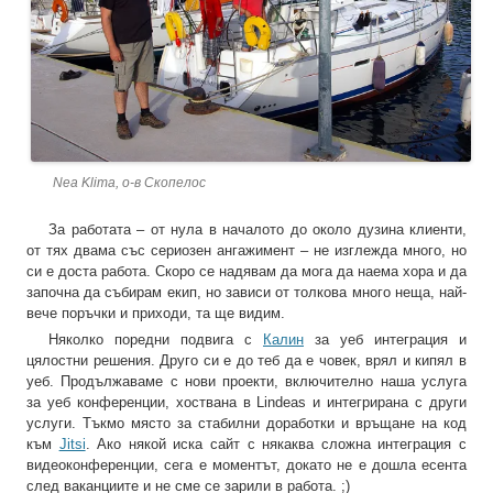
Nea Klima, о-в Скопелос
За работата – от нула в началото до около дузина клиенти,
от тях двама със сериозен ангажимент – не изглежда много, но
си е доста работа. Скоро се надявам да мога да наема хора и да
започна да събирам екип, но зависи от толкова много неща, най-
вече поръчки и приходи, та ще видим.
Няколко поредни подвига с
Калин
за уеб интеграция и
цялостни решения. Друго си е до теб да е човек, врял и кипял в
уеб. Продължаваме с нови проекти, включително наша услуга
за уеб конференции, хоствана в Lindeas и интегрирана с други
услуги. Тъкмо място за стабилни доработки и връщане на код
към
Jitsi
. Ако някой иска сайт с някаква сложна интеграция с
видеоконференции, сега е моментът, докато не е дошла есента
след ваканциите и не сме се зарили в работа. ;)