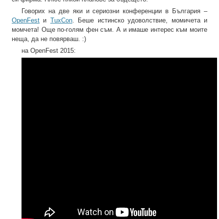
Говорих на две яки и сериозни конференции в България –
OpenFest
и
TuxCon
. Беше истинско удоволствие, момичета и
момчета! Още по-голям фен съм. А и имаше интерес към моите
неща, да не повярваш. :)
на OpenFest 2015: