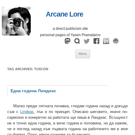
Arcane Lore
a direct publicism site
personal pages of Yasen Pramatarov
Skip
Menu
to
content
TAG ARCHIVES:
TUXCON
Една година Линдеас
Малко преди лятната почивка, гледам година назад и докъде
съм с
Lindeas
, пък и по принцип. Описано шеговито, иначе по-
сериозно и конкретно за работата ще пиша в Линдеас. Всъщност
не е точно една година, а вече година и половина, но да кажем,
че е поглед назад към първата година на работенето ми в моя
си фирма. Плюс някои планове за бъдещето.