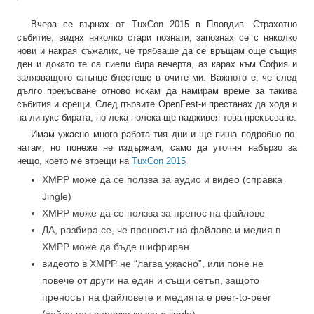
Вчера се върнах от TuxCon 2015 в Пловдив. Страхотно
събитие, видях няколко стари познати, запознах се с няколко
нови и накрая съжалих, че трябваше да се връщам още същия
ден и докато те са пиели бира вечерта, аз карах към София и
залязващото слънце блестеше в очите ми. Важното е, че след
дълго прекъсване отново искам да намирам време за такива
събития и срещи. След първите OpenFest-и престанах да ходя и
на линукс-бирата, но лека-полека ще надживея това прекъсване.
Имам ужасно много работа тия дни и ще пиша подробно по-
натам, но понеже не издържам, само да уточня набързо за
нещо, което ме втрещи на
TuxCon 2015
XMPP‬ може да се ползва за аудио и видео (справка
Jingle)
XMPP може да се ползва за пренос на файлове
ДА, разбира се, че преносът на файлове и медия в
XMPP може да бъде шифриран
видеото в XMPP не “лагва ужасно”, или поне не
повече от други на един и същи сетъп, защото
преносът на файловете и медията е peer-to-peer