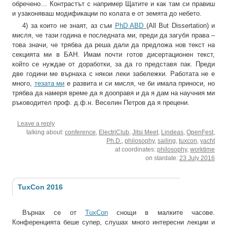
обречено… Контрастът с например Щатите и как там си правиш
и узаконяваш модификации по колата е от земята до небето.
4) за които не знаят, аз съм
PhD ABD
(All But Dissertation) и
мисля, че тази година е последната ми, преди да загубя права –
това значи, че трябва да реша дали да предложа нов текст на
секцията ми в БАН. Имам почти готов дисертационен текст,
който се нуждае от доработки, за да го представя пак. Преди
две години ме върнаха с някои леки забележки. Работата не е
много,
тезата ми
е развита и си мисля, че би имала приноси, но
трябва да намеря време да я дооправя и да я дам на научния ми
ръководител проф. д.ф.н. Веселин Петров да я прецени.
Leave a reply
talking about:
conference
,
ElectriClub
,
Jitsi Meet
,
Lindeas
,
OpenFest
,
Ph.D.
,
philosophy
,
sailing
,
tuxcon
,
yacht
at coordinates:
philosophy
,
worktime
on stardate:
23 July 2016
TuxCon 2016
Върнах се от
‪TuxCon‬
снощи в малките часове.
Конференцията беше супер, слушах много интересни лекции и