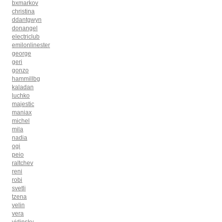
bxmarkov
christina
ddantgwyn
donangel
electriclub
emilonlinester
george
geri
gonzo
hammillbg
kaladan
luchko
majestic
maniax
michel
mila
nadia
ogi
peio
raltchev
reni
robi
svetli
tzena
velin
vera