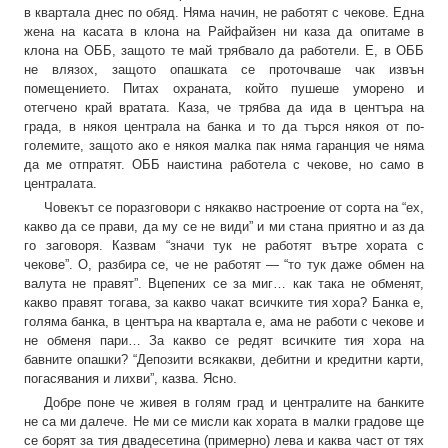
в квартала днес по обяд. Няма начин, не работят с чекове. Една
жена на касата в клона на Райфайзен ни каза да опитаме в
клона на ОББ, защото те май трябвало да работели. Е, в ОББ
не влязох, защото опашката се проточваше чак извън
помещението. Питах охраната, който пушеше уморено и
отегчено край вратата. Каза, че трябва да ида в центъра на
града, в някоя централа на банка и то да търся някоя от по-
големите, защото ако е някоя малка пак няма гаранция че няма
да ме отпратят. ОББ наистина работела с чекове, но само в
централата.
Човекът се поразговори с някакво настроение от сорта на “ех,
какво да се прави, да му се не види” и ми стана приятно и аз да
го заговоря. Казвам “значи тук не работят вътре хората с
чекове”. О, разбира се, че не работят — “то тук даже обмен на
валута не правят”. Вцепених се за миг… как така не обменят,
какво правят тогава, за какво чакат всичките тия хора? Банка е,
голяма банка, в центъра на квартала е, ама не работи с чекове и
не обменя пари… За какво се редят всичките тия хора на
бавните опашки? “Депозити всякакви, дебитни и кредитни карти,
погасявания и лихви”, казва. Ясно.
Добре поне че живея в голям град и централите на банките
не са ми далече. Не ми се мисли как хората в малки градове ще
се борят за тия двадесетина (примерно) лева и каква част от тях