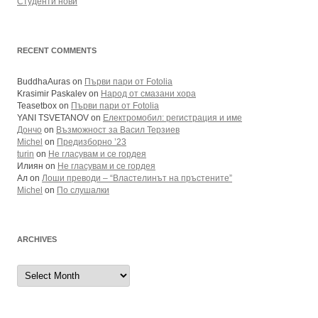
Студенти нови
RECENT COMMENTS
BuddhaAuras
on
Първи пари от Fotolia
Krasimir Paskalev
on
Народ от смазани хора
Teasetbox
on
Първи пари от Fotolia
YANI TSVETANOV
on
Електромобил: регистрация и име
Дончо
on
Възможност за Васил Терзиев
Michel
on
Предизборно ’23
turin
on
Не гласувам и се гордея
Илиян
on
Не гласувам и се гордея
Ал
on
Лоши преводи – “Властелинът на пръстените”
Michel
on
По слушалки
ARCHIVES
Archives