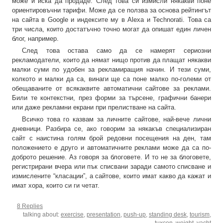
може и иска да продаде. След това си измисли някакви поне
ориентировъчни тарифи. Може да се ползва за основа рейтингът
на сайта в Google и индексите му в Alexa и Technorati. Това са
три числа, които достатъчно точно могат да опишат един личен
блог, например.
След това остава само да се намерят сериозни
рекламодатели, които да нямат нищо против да плащат някакви
малки суми по удобен за рекламиращия начин. И тези суми,
колкото и малки да са, винаги ще са поне малко по-големи от
обещаваните от всякаквите автоматични сайтове за реклами.
Били те контекстни, през форми за търсене, графични банери
или даже рекламни екрани при прелистване на сайта.
Всичко това го казвам за личните сайтове, най-вече лични
дневници. Разбира се, ако говорим за някакъв специализиран
сайт с наистина голям брой редовни посещения на ден, там
положението е друго и автоматичните реклами може да са по-
доброто решение. Аз говоря за блоговете. И то не за блоговете,
регистрирани вчера или пък списвани заради самото списване и
измислените “класации”, а сайтове, които имат какво да кажат и
имат хора, които си ги четат.
8 Replies
talking about:
exercise
,
presentation
,
push-up
,
standing desk
,
tourism
,