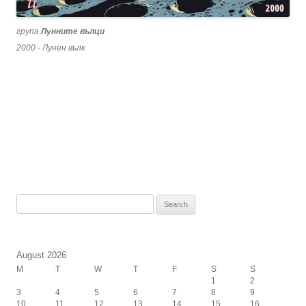
група
Лунните вълци
2000 - Лунен вълк
Search
for:
August 2026
M
T
W
T
F
S
S
1
2
3
4
5
6
7
8
9
10
11
12
13
14
15
16