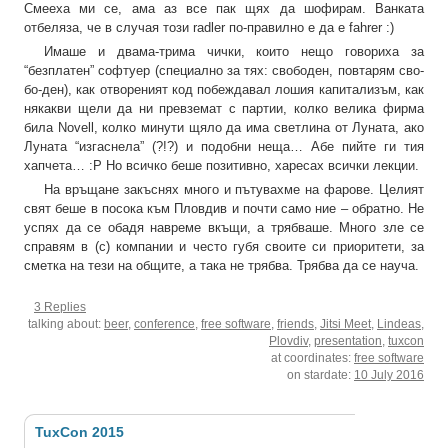
Смееха ми се, ама аз все пак щях да шофирам. Ванката
отбеляза, че в случая този radler по-правилно е да е fahrer :)
Имаше и двама-трима чички, които нещо говориха за
“безплатен” софтуер (специално за тях: свободен, повтарям сво-
бо-ден), как отвореният код побеждавал лошия капитализъм, как
някакви щели да ни превземат с партии, колко велика фирма
била Novell, колко минути щяло да има светлина от Луната, ако
Луната “изгаснела” (?!?) и подобни неща… Абе пийте ги тия
хапчета… :P Но всичко беше позитивно, харесах всички лекции.
На връщане закъснях много и пътувахме на фарове. Целият
свят беше в посока към Пловдив и почти само ние – обратно. Не
успях да се обадя навреме вкъщи, а трябваше. Много зле се
справям в (с) компании и често губя своите си приоритети, за
сметка на тези на общите, а така не трябва. Трябва да се науча.
3 Replies
talking about:
beer
,
conference
,
free software
,
friends
,
Jitsi Meet
,
Lindeas
,
Plovdiv
,
presentation
,
tuxcon
at coordinates:
free software
on stardate:
10 July 2016
TuxCon 2015