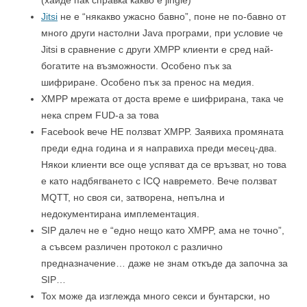
(хайде пак справка какво е jingle)
Jitsi‬
не е “някакво ужасно бавно”, поне не по-бавно от
много други настолни Java програми, при условие че
Jitsi в сравнение с други XMPP клиенти е сред най-
богатите на възможности. Особено пък за
шифриране. Особено пък за пренос на медия.
XMPP мрежата от доста време е шифрирана, така че
нека спрем FUD-а за това
Facebook вече НЕ ползват XMPP. Заявиха промяната
преди една година и я направиха преди месец-два.
Някои клиенти все още успяват да се връзват, но това
е като надбягването с ICQ навремето. Вече ползват
MQTT, но своя си, затворена, непълна и
недокументирана имплементация.
SIP‬ далеч не е “едно нещо като XMPP, ама не точно”,
а съвсем различен протокол с различно
предназначение… даже не знам откъде да започна за
SIP…
Tox‬ може да изглежда много секси и бунтарски, но