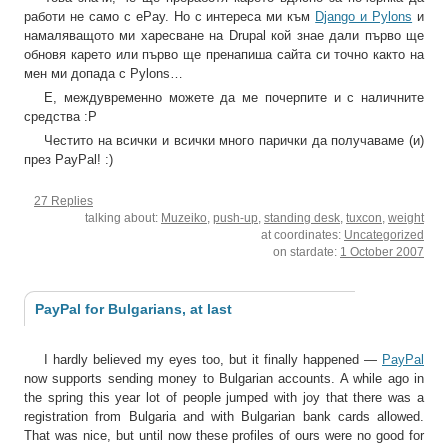
работи не само с ePay. Но с интереса ми към
Django и Pylons
и
намаляващото ми харесване на Drupal кой знае дали първо ще
обновя карето или първо ще пренапиша сайта си точно както на
мен ми допада с Pylons…
Е, междувременно можете да ме почерпите и с наличните
средства :P
Честито на всички и всички много парички да получаваме (и)
през PayPal! :)
27 Replies
talking about:
Muzeiko
,
push-up
,
standing desk
,
tuxcon
,
weight
at coordinates:
Uncategorized
on stardate:
1 October 2007
PayPal for Bulgarians, at last
I hardly believed my eyes too, but it finally happened —
PayPal
now supports sending money to Bulgarian accounts. A while ago in
the spring this year lot of people jumped with joy that there was a
registration from Bulgaria and with Bulgarian bank cards allowed.
That was nice, but until now these profiles of ours were no good for