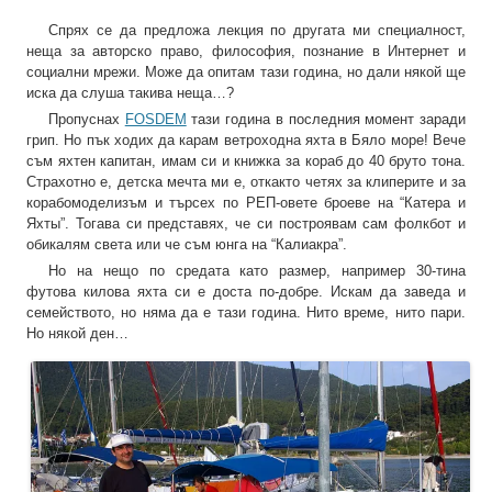
Спрях се да предложа лекция по другата ми специалност,
неща за авторско право, философия, познание в Интернет и
социални мрежи. Може да опитам тази година, но дали някой ще
иска да слуша такива неща…?
Пропуснах ‪
‎FOSDEM‬
тази година в последния момент заради
грип. Но пък ходих да карам ветроходна яхта в Бяло море! Вече
съм яхтен капитан, имам си и книжка за кораб до 40 бруто тона.
Страхотно е, детска мечта ми е, откакто четях за клиперите и за
корабомоделизъм и търсех по РЕП-овете броеве на “Катера и
Яхты”. Тогава си представях, че си построявам сам фолкбот и
обикалям света или че съм юнга на “Калиакра”.
Но на нещо по средата като размер, например 30-тина
футова килова яхта си е доста по-добре. Искам да заведа и
семейството, но няма да е тази година. Нито време, нито пари.
Но някой ден…