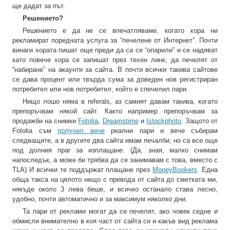
ще дадат за път.
Решението?
Решението е да не се впечатляваме, когато хора ни
рекламират поредната услуга за “печелене от Интернет”. Почти
винаги хората пишат още преди да са се “опарили” и се надяват
като повече хора се запишат през техен линк, да печелят от
“набиране” на акаунти за сайта. В почти всички такива сайтове
се дава процент или твърда сума за доведен нов регистриран
потребител или нов потребител, който е спечелил пари.
Нищо лошо няма в referals, аз самият давам такива, когато
препоръчвам някой сайт. Както например препоръчвам за
продажби на снимки
Fotolia
,
Dreamstime
и
Istockphoto
. Защото от
Fotolia съм
получил вече
реални пари и вече събирам
следващите, а в другите два сайта имам печалби, но са все още
под долния праг за изплащане. (Да, зная, малко снимам
напоследък, а може би трябва да се занимавам с това, вместо с
TLA) И всички те поддържат плащане през
MoneyBookers
. Една
обща такса на цялото нещо с превода от сайта до сметката ми,
някъде около 3 лева беше, и всичко останало става лесно,
удобно, почти автоматично и за максимум няколко дни.
Та пари от реклами могат да се печелят, ако човек седне и
обмисли внимателно в коя част от сайта си и какъв вид реклама