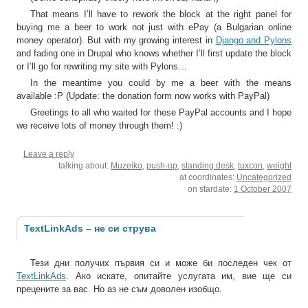
That means I’ll have to rework the block at the right panel for
buying me a beer to work not just with ePay (a Bulgarian online
money operator). But with my growing interest in
Django and Pylons
and fading one in Drupal who knows whether I’ll first update the block
or I’ll go for rewriting my site with Pylons…
In the meantime you could by me a beer with the means
available :P (Update: the donation form now works with PayPal)
Greetings to all who waited for these PayPal accounts and I hope
we receive lots of money through them! :)
Leave a reply
talking about:
Muzeiko
,
push-up
,
standing desk
,
tuxcon
,
weight
at coordinates:
Uncategorized
on stardate:
1 October 2007
TextLinkAds – не си струва
Тези дни получих първия си и може би последен чек от
TextLinkAds
. Ако искате, опитайте услугата им, вие ще си
прецените за вас. Но аз не съм доволен изобщо.